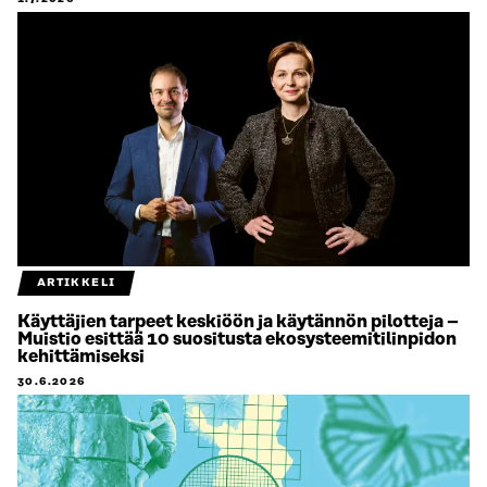
ARTIKKELI
Käyttäjien tarpeet keskiöön ja käytännön pilotteja –
Muistio esittää 10 suositusta ekosysteemitilinpidon
kehittämiseksi
30.6.2026