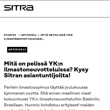
Siirry
suoraan
Sitra
sisältöön
↓
ETUSIVU
ARTIKKELI
MITÄ ON PELISSÄ YK:N
ILMASTONEUVOTTELUISSA?…
ARTIKKELI
Mitä on pelissä YK:n
ilmastoneuvotteluissa? Kysy
Sitran asiantuntijoilta!
Pariisin ilmastosopimus täyttää joulukuussa
kymmenen vuotta. Sitä ennen maailman maat
kokoontuvat YK:n ilmastoneuvotteluihin Belémiin,
Brasiliaan. Huomio kohdistuu erityisesti maiden