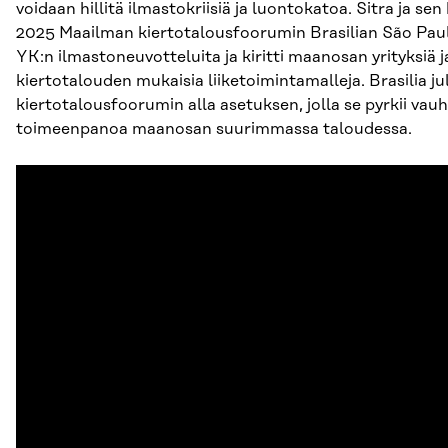
voidaan hillitä ilmastokriisiä ja luontokatoa. Sitra ja se
2025 Maailman kiertotalousfoorumin Brasilian São Paul
YK:n ilmastoneuvotteluita ja kiritti maanosan yrityksiä j
kiertotalouden mukaisia liiketoimintamalleja. Brasilia ju
kiertotalousfoorumin alla asetuksen, jolla se pyrkii va
toimeenpanoa maanosan suurimmassa taloudessa.