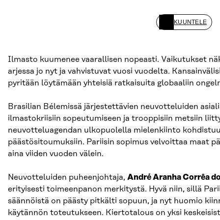
KUUNTELE
Ilmasto kuumenee vaarallisen nopeasti. Vaikutukset nä
arjessa jo nyt ja vahvistuvat vuosi vuodelta. Kansainväli
pyritään löytämään yhteisiä ratkaisuita globaaliin onge
Brasilian Bélemissä järjestettävien neuvotteluiden asialis
ilmastokriisiin sopeutumiseen ja trooppisiin metsiin liit
neuvotteluagendan ulkopuolella mielenkiinto kohdistuu
päästösitoumuksiin. Pariisin sopimus velvoittaa maat 
aina viiden vuoden välein.
Neuvotteluiden puheenjohtaja,
André Aranha Corrêa d
erityisesti toimeenpanon merkitystä. Hyvä niin, sillä Pa
säännöistä on päästy pitkälti sopuun, ja nyt huomio kiinn
käytännön toteutukseen. Kiertotalous on yksi keskeisistä