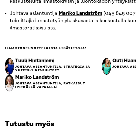
keskusteluita ilmastokriisin ja luontokadon yhteyksist
Johtava asiantuntija
Mariko Landström
(045 845 007
toimittajia ilmastotyön yleiskuvasta ja keskustella kon
ilmastoratkaisuista.
ILMASTONEUVOTTELUISTA LISÄTIETOJA:
Tuuli Hietaniemi
Outi Haa
JOHTAVA ASIANTUNTIJA, STRATEGIA JA
JOHTAVA AS
YHTEISKUNTASUHTEET
Mariko Landström
JOHTAVA ASIANTUNTIJA, RATKAISUT
(PITKÄLLÄ VAPAALLA)
Tutustu myös