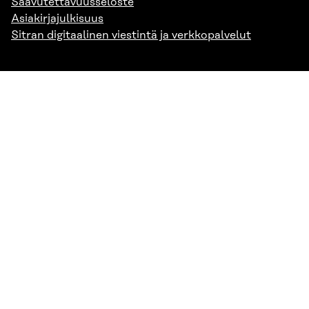
Saavutettavuusseloste
Asiakirjajulkisuus
Sitran digitaalinen viestintä ja verkkopalvelut