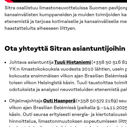
Sitra osallistuu ilmastoneuvotteluissa Suomen paviljon
kansainvälisten kumppaneiden ja muiden toimijoiden ka
etenemistä ja tarjoaa kotimaiselle ja kansainväliselle med
haastatteluita aiheeseen liittyen.
Ota yhteyttä Sitran asiantuntijoihin
Johtava asiantuntija
Tuuli Hietaniemi
(+358 50 516 8
YK:n ilmastokokouksia vuodesta 2010 lähtien, usein p
kokousta ensimmäisen viikon ajan Brasilian Belémissä 
toisen viikon Helsingistä käsin. Tuuli taustoittaa toim
odotuksista ja analysoi neuvotteluiden etenemistä pai
Ohjelmajohtaja
Outi Haanperä
(+358 50 572 2169) se
viikon ajan Brasilian Belémissä (paikalla 9.–14.11.2025)
käsin. Outi seuraa erityisesti energia- ja kiertotalouss
hinnoittelua, ilmastonmuutoksen sopeutumiseen liitt