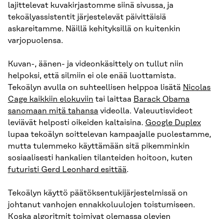
lajittelevat kuvakirjastomme siinä sivussa, ja
tekoälyassistentit järjestelevät päivittäisiä
askareitamme. Näillä kehityksillä on kuitenkin
varjopuolensa.
Kuvan-, äänen- ja videonkäsittely on tullut niin
helpoksi, että silmiin ei ole enää luottamista.
Tekoälyn avulla on suhteellisen helppoa lisätä
Nicolas
Cage kaikkiin elokuviin
tai laittaa
Barack Obama
sanomaan mitä tahansa
videolla. Valeuutisvideot
leviävät helposti oikeiden kaltaisina.
Google Duplex
lupaa tekoälyn soittelevan kampaajalle puolestamme,
mutta tulemmeko käyttämään sitä pikemminkin
sosiaalisesti hankalien tilanteiden hoitoon, kuten
futuristi Gerd Leonhard esittää
.
Tekoälyn käyttö päätöksentukijärjestelmissä on
johtanut vanhojen ennakkoluulojen toistumiseen.
Koska algoritmit toimivat olemassa olevien