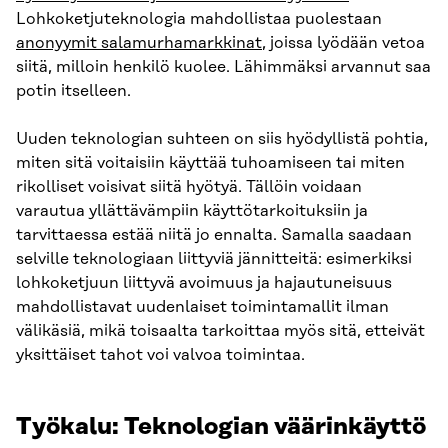
Lohkoketjuteknologia mahdollistaa puolestaan
anonyymit salamurhamarkkinat
, joissa lyödään vetoa
siitä, milloin henkilö kuolee. Lähimmäksi arvannut saa
potin itselleen.
Uuden teknologian suhteen on siis hyödyllistä pohtia,
miten sitä voitaisiin käyttää tuhoamiseen tai miten
rikolliset voisivat siitä hyötyä. Tällöin voidaan
varautua yllättävämpiin käyttötarkoituksiin ja
tarvittaessa estää niitä jo ennalta. Samalla saadaan
selville teknologiaan liittyviä jännitteitä: esimerkiksi
lohkoketjuun liittyvä avoimuus ja hajautuneisuus
mahdollistavat uudenlaiset toimintamallit ilman
välikäsiä, mikä toisaalta tarkoittaa myös sitä, etteivät
yksittäiset tahot voi valvoa toimintaa.
Työkalu: Teknologian väärinkäyttö