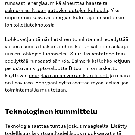
runsaasti energiaa, mikä aiheuttaa
haasteita
esimerkiksi itseohjautuvien autojen kohdalla
. Yksi
nopeimmin kasvava energian kuluttaja on kuitenkin
lohkoketjuteknologia.
Lohkoketjun tämänhetkinen toimintamalli edellyttää
yleensä suurta laskentatehoa ketjun validoimiseksi ja
uusien lohkojen luomiseksi. Suuri laskentateho taas
edellyttää runsaasti sähköä. Esimerkiksi lohkoketjuun
perustuvan kryptovaluutta Bitcoinin on laskettu
käyttävän
energiaa saman verran kuin Irlanti
ja määrä
on kasvussa. Energiankäyttö saattaa myös laskea, jos
toimintamallia muutetaan
.
Teknologinen kummittelu
Teknologia saattaa tuntua joskus maagiselta. Lisätty
todellisuus ja virtuaalitodellisuus muokkaavat sitä