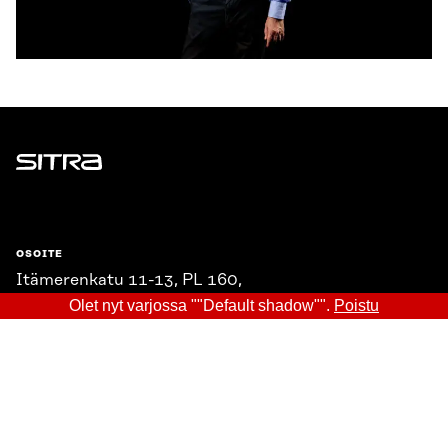
Sitra
OSOITE
Itämerenkatu 11-13, PL 160,
00181 Helsinki
Olet nyt varjossa ""Default shadow"".
Poistu
Saapumisohjeet
Y-TUNNUS
0202132-3
PUHELIN
+358 294 618 991