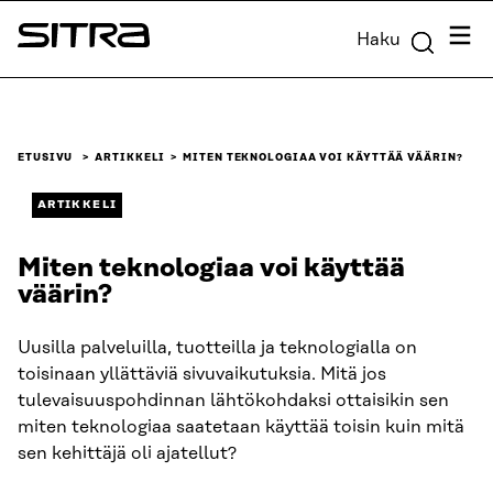
Siirry
Valik
Haku
suoraan
Sitra
sisältöön
↓
ETUSIVU
ARTIKKELI
MITEN TEKNOLOGIAA VOI KÄYTTÄÄ VÄÄRIN?
ARTIKKELI
Miten teknologiaa voi käyttää
väärin?
Uusilla palveluilla, tuotteilla ja teknologialla on
toisinaan yllättäviä sivuvaikutuksia. Mitä jos
tulevaisuuspohdinnan lähtökohdaksi ottaisikin sen
miten teknologiaa saatetaan käyttää toisin kuin mitä
sen kehittäjä oli ajatellut?