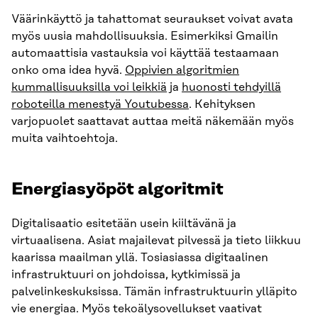
Väärinkäyttö ja tahattomat seuraukset voivat avata
myös uusia mahdollisuuksia. Esimerkiksi Gmailin
automaattisia vastauksia voi käyttää testaamaan
onko oma idea hyvä.
Oppivien algoritmien
kummallisuuksilla voi leikkiä
ja
huonosti tehdyillä
roboteilla menestyä Youtubessa
. Kehityksen
varjopuolet saattavat auttaa meitä näkemään myös
muita vaihtoehtoja.
Energiasyöpöt algoritmit
Digitalisaatio esitetään usein kiiltävänä ja
virtuaalisena. Asiat majailevat pilvessä ja tieto liikkuu
kaarissa maailman yllä. Tosiasiassa digitaalinen
infrastruktuuri on johdoissa, kytkimissä ja
palvelinkeskuksissa. Tämän infrastruktuurin ylläpito
vie energiaa. Myös tekoälysovellukset vaativat