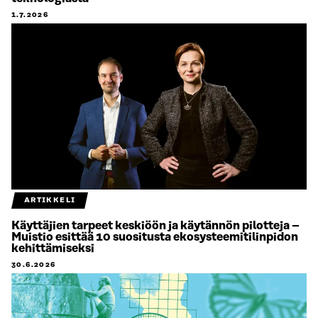
1.7.2026
ARTIKKELI
Käyttäjien tarpeet keskiöön ja käytännön pilotteja –
Muistio esittää 10 suositusta ekosysteemitilinpidon
kehittämiseksi
30.6.2026