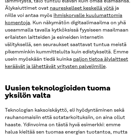
lämmitystä, talo tuntuu elävän kuin omaa elämäänsä.
Älykaiuttimet ovat
naureskelleet keskellä yötä
ja
niille voi antaa myös
ihmiskorvalle kuulumattomia
komentoja
. Kun näkymätön digitaalimaailma on yhä
useammalla tavalla kytköksissä fyysiseen maailmaan
erilaisten laitteiden ja esineiden internetin
välityksellä, sen seuraukset saattavat tuntua meistä
pikemminkin kummittelulta kuin edistykseltä. Emme
usein myöskään tiedä kuinka
paljon tietoa älylaitteet
keräävät ja lähettävät yritysten palvelimille
.
Uusien teknologioiden tuoma
yksilön valta
Teknologian kaksoiskäyttö, eli hyödyntäminen sekä
rauhanomaisiin että sotatarkoituksiin, on aina ollut
haaste. Ydinvoima on tästä hyvä esimerkki: emme
halua kieltää sen tuomaa energian tuotantoa, mutta