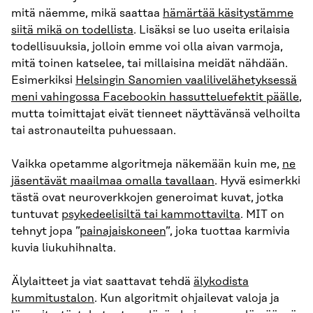
mitä näemme, mikä saattaa
hämärtää käsitystämme
siitä mikä on todellista
. Lisäksi se luo useita erilaisia
todellisuuksia, jolloin emme voi olla aivan varmoja,
mitä toinen katselee, tai millaisina meidät nähdään.
Esimerkiksi
Helsingin Sanomien vaalilivelähetyksessä
meni vahingossa Facebookin hassutteluefektit päälle
,
mutta toimittajat eivät tienneet näyttävänsä velhoilta
tai astronauteilta puhuessaan.
Vaikka opetamme algoritmeja näkemään kuin me,
ne
jäsentävät maailmaa omalla tavallaan
. Hyvä esimerkki
tästä ovat neuroverkkojen generoimat kuvat, jotka
tuntuvat
psykedeelisiltä tai kammottavilta
. MIT on
tehnyt jopa ”
painajaiskoneen
”, joka tuottaa karmivia
kuvia liukuhihnalta.
Älylaitteet ja viat saattavat tehdä
älykodista
kummitustalon
. Kun algoritmit ohjailevat valoja ja