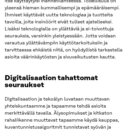
itse käyttäytyisi ihannetilanteessa. Todellisuus on
yleensä hieman kummallisempi ja epämääräisempi.
Ihmiset käyttävät uutta teknologiaa ja tuotteita
tavoilla, joita insinöörit eivät tulleet ajatelleeksi.
Lisäksi teknologialla on yllättäviä ja ei-toivottuja
seurauksia, varsinkin yleistyessään. Jotta voidaan
varautua yllättävämpiin käyttötarkoituksiin ja
tarvittaessa ehkäistä niitä, on hyödyllistä tarkastella
asioita väärinkäytösten ja sivuvaikutusten kautta.
Digitalisaation tahattomat
seuraukset
Digitalisaation ja tekoälyn luvataan muuttavan
yhteiskuntaamme ja tapaamme tehdä asioita
merkittävällä tavalla. Älysopimukset ja kitkaton
rahaliikenne muuttavat tapaamme käydä kauppaa,
kuvantunnistusalgoritmit tunnistavat syövän ja