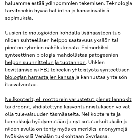
haluamme estää ydinpommien tekemisen. Teknologia
tarvitseekin hyvää hallintoa ja kansainvälisiä
sopimuksia.
Uusien teknologioiden kohdalla lisähaasteen tuo
niiden suhteellisen helppo saatavuus yksilön tai
pienten ryhmien näkökulmasta. Esimerkiksi
synteettinen biologia mahdollistaa patogeenien
helpon suunnittelun ja tuotannon
. Uhkien
lievittämiseksi
FBI tekeekin yhteistyötä synteettisen
biologian harrastajien kanssa
ja kannustaa yhteisön
itsevalvontaa.
Nelikopterit, eli roottorein varustetut pienet lennokit
tai droonit, yhdistettynä kasvontunnistukseen
voivat
olla tulevaisuuden täsmäaseita. Nelikoptereita ja
lennokkeja hyödynnetään jo nyt sotatarkoituksiin ja
niiden avulla on tehty myös esimerkiksi
anonyymejä
hyökkäyksiä Venäjän tukikohtaan Syyriassa
.