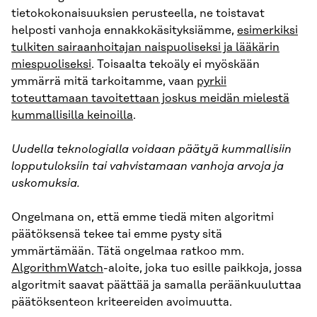
tietokokonaisuuksien perusteella, ne toistavat
helposti vanhoja ennakkokäsityksiämme,
esimerkiksi
tulkiten sairaanhoitajan naispuoliseksi ja lääkärin
miespuoliseksi
. Toisaalta tekoäly ei myöskään
ymmärrä mitä tarkoitamme, vaan
pyrkii
toteuttamaan tavoitettaan joskus meidän mielestä
kummallisilla keinoilla
.
Uudella teknologialla voidaan päätyä kummallisiin
lopputuloksiin tai vahvistamaan vanhoja arvoja ja
uskomuksia.
Ongelmana on, että emme tiedä miten algoritmi
päätöksensä tekee tai emme pysty sitä
ymmärtämään. Tätä ongelmaa ratkoo mm.
AlgorithmWatch
-aloite, joka tuo esille paikkoja, jossa
algoritmit saavat päättää ja samalla peräänkuuluttaa
päätöksenteon kriteereiden avoimuutta.