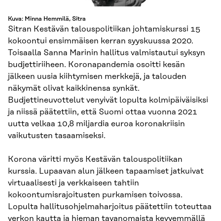
Kuva: Minna Hemmilä, Sitra
Sitran Kestävän talouspolitiikan johtamiskurssi 15
kokoontui ensimmäisen kerran syyskuussa 2020.
Toisaalla Sanna Marinin hallitus valmistautui syksyn
budjettiriiheen. Koronapandemia osoitti kesän
jälkeen uusia kiihtymisen merkkejä, ja talouden
näkymät olivat kaikkinensa synkät.
Budjettineuvottelut venyivät lopulta kolmipäiväisiksi
ja niissä päätettiin, että Suomi ottaa vuonna 2021
uutta velkaa 10,8 miljardia euroa koronakriisin
vaikutusten tasaamiseksi.
Korona väritti myös Kestävän talouspolitiikan
kurssia. Lupaavan alun jälkeen tapaamiset jatkuivat
virtuaalisesti ja verkkaiseen tahtiin
kokoontumisrajoitusten purkamisen toivossa.
Lopulta hallitusohjelmaharjoitus päätettiin toteuttaa
verkon kautta ja hieman tavanomaista kevyemmällä