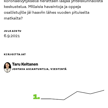
koronaelvytykselle herättäen laajaa yhteiskunnallista
keskustelua. Millaisia havaintoja ja oppeja
osallistujille jäi haaviin lähes vuoden pituiselta
matkalta?
JULKAISTU
6.9.2021
KIRJOITTAJAT
Taru Keltanen
JOHTAVA ASIANTUNTIJA, VIESTINTÄ