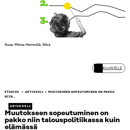
Kuva: Minna Hemmilä, Sitra
KUUNTELE
ETUSIVU
ARTIKKELI
MUUTOKSEEN SOPEUTUMINEN ON PAKKO
NIIN…
ARTIKKELI
Muutokseen sopeutuminen on
pakko niin talouspolitiikassa kuin
elämässä