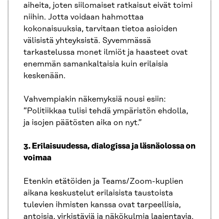
aiheita, joten siilomaiset ratkaisut eivät toimi
niihin. Jotta voidaan hahmottaa
kokonaisuuksia, tarvitaan tietoa asioiden
välisistä yhteyksistä. Syvemmässä
tarkastelussa monet ilmiöt ja haasteet ovat
enemmän samankaltaisia kuin erilaisia
keskenään.
Vahvempiakin näkemyksiä nousi esiin:
”Politiikkaa tulisi tehdä ympäristön ehdolla,
ja isojen päätösten aika on nyt.”
3. Erilaisuudessa, dialogissa ja läsnäolossa on
voimaa
Etenkin etätöiden ja Teams/Zoom-kuplien
aikana keskustelut erilaisista taustoista
tulevien ihmisten kanssa ovat tarpeellisia,
antoisia, virkistäviä ja näkökulmia laajentavia.