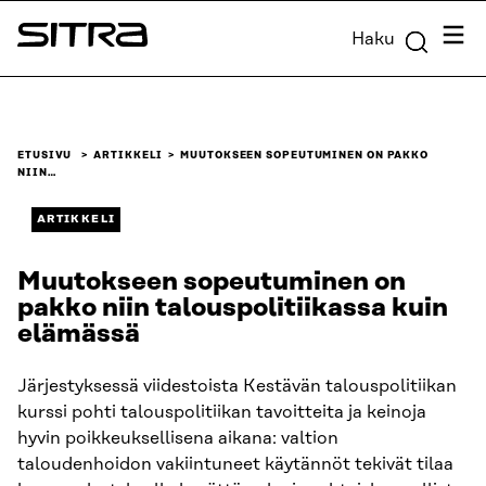
Siirry
Valik
Haku
suoraan
Sitra
sisältöön
↓
ETUSIVU
ARTIKKELI
MUUTOKSEEN SOPEUTUMINEN ON PAKKO
NIIN…
ARTIKKELI
Muutokseen sopeutuminen on
pakko niin talouspolitiikassa kuin
elämässä
Järjestyksessä viidestoista Kestävän talouspolitiikan
kurssi pohti talouspolitiikan tavoitteita ja keinoja
hyvin poikkeuksellisena aikana: valtion
taloudenhoidon vakiintuneet käytännöt tekivät tilaa