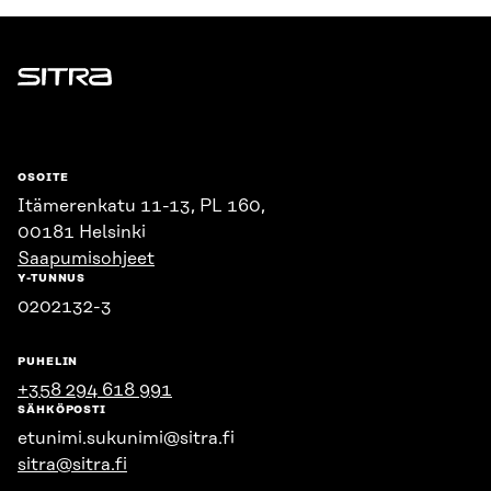
Sitra
OSOITE
Itämerenkatu 11-13, PL 160,
00181 Helsinki
Saapumisohjeet
Y-TUNNUS
0202132-3
PUHELIN
+358 294 618 991
SÄHKÖPOSTI
etunimi.sukunimi@sitra.fi
sitra@sitra.fi