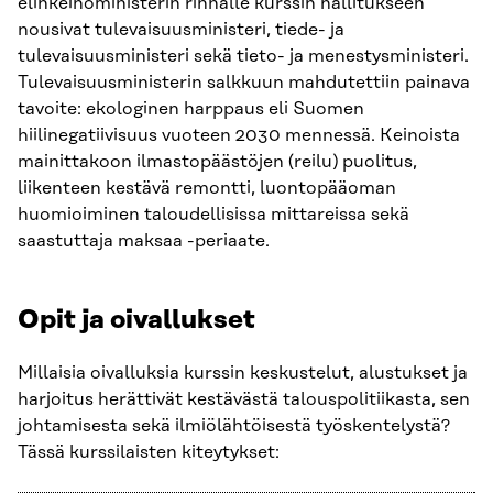
elinkeinoministerin rinnalle kurssin hallitukseen
nousivat tulevaisuusministeri, tiede- ja
tulevaisuusministeri sekä tieto- ja menestysministeri.
Tulevaisuusministerin salkkuun mahdutettiin painava
tavoite: ekologinen harppaus eli Suomen
hiilinegatiivisuus vuoteen 2030 mennessä. Keinoista
mainittakoon ilmastopäästöjen (reilu) puolitus,
liikenteen kestävä remontti, luontopääoman
huomioiminen taloudellisissa mittareissa sekä
saastuttaja maksaa -periaate.
Opit ja oivallukset
Millaisia oivalluksia kurssin keskustelut, alustukset ja
harjoitus herättivät kestävästä talouspolitiikasta, sen
johtamisesta sekä ilmiölähtöisestä työskentelystä?
Tässä kurssilaisten kiteytykset: