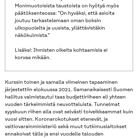
Monimuotoisista taustoista on hyötyä myös
päätöksenteossa: ”On hyväksi, että asioita
joutuu tarkastelemaan oman boksin
ulkopuolelta ja uusista, yllättävistäkin
näkökulmista.”
Lisäksi: Ihmisten oikeita kohtaamisia ei
korvaa mikään.
Kurssin toinen ja samalla viimeinen tapaaminen
järjestettiin elokuussa 2021. Samanaikaisesti Suomen
hallitus valmistautui taas budjettiriiheen eli yhteen
vuoden tärkeimmistä neuvotteluista. Tunnelmat
syyskuun riihen alla ovat selvästi toiveikkaammat kuin
vuosi sitten. Koronarokotukset etenevät, ja
valtiovarainministeriö sekä muut tutkimuslaitokset
ennakoivat tälle ja ensi vuodelle talouden