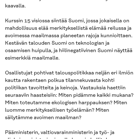
kaavalla.
Kurssin 15 visiossa siintää Suomi, jossa jokaisella on
mahdollisuus elää merkityksellistä elämää reilussa ja
avoimessa maailmassa planeetan rajoja kunnioittaen.
Kestävän talouden Suomi on teknologian ja
osaamisen huipulla, ja hiilinegatiivinen Suomi näyttää
esimerkkiä maailmalle.
Osallistujat pohtivat talouspolitikkaa neljän eri ilmiön
kautta rakentaen polkua tilannekuvasta kohti
politiikan tavoitteita ja keinoja. Vastauksia haettiin
seuraaviin haasteisiin: Miten pidämme kaikki mukana?
Miten toteutamme ekologisen harppauksen? Miten
luomme merkityksellisen työelämän? Miten
säilytämme avoimen maailman?
Pääministerin, valtiovarainministerin ja työ- ja