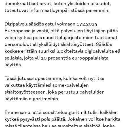
demokraattiset arvot, kuten yksilöiden oikeudet,
toteutuvat informaatioympäristössä paremmin.
Digipalvelusäädös astui voimaan 17.2.2024
Euroopassa ja vaatii, että palvelujen käyttäjien pitää
voida kytkeä pois suosittelujärjestelmien tuottamat
personoidut eli yksilöidyt sisältösyötteet. Säädös
koskee erittäin suuriksi luokiteltavia digipalveluita eli
sellaisia, joita yli 10 prosenttia eurooppalaisista
käyttää.
Tässä jutussa opastamme, kuinka voit nyt itse
vaikuttaa käyttämiesi some-palvelujen
sisältösyötteeseen, joka perustuu palveluiden
käyttämiin algoritmeihin.
Emme sano, että suosittelualgoritmit tulisi kaikkien
kytkeä pysyvästi pois päältä. Jokainen voi itse harkita,
missä tilanteissa haluaa suositeltua sisältöä, jonka