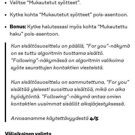
Valitse “Mukautetut syötteet”.
Kytke kohta “Mukautetut syötteet” pois-asentoon.
Bonus:
Kytke halutessasi myös kohta “Mukautettu
haku” pois-asentoon.
Kun sisältösuosittelu on päällä, ”For you”-näkymä
on se
tuttu
algoritmin tuottama sisältö.
”Following”-näkymässä on algoritmin valikoima
syöte seurattujen kontaktien viesteistä.
Kun sisältösuosittelu on sammutettuna, ”For you”
sisältää yleisesti suosittua sisältöä, mikä on aika
hyödytöntä. ”Following”-näkymä antaa omien
kontaktien uusimmat sisällöt aikajärjestyksessä.
Arvosanamme käytettävyydestä
4/5
.
Väliaikainen valinta