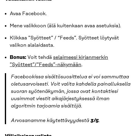
Avaa Facebook.
Mene valikkoon (älä kuitenkaan avaa asetuksia).
Klikkaa ”Syötteet” / “Feeds”. Syötteet löytyvät
valikon alalaidasta.
Bonus:
Voit tehdä
selaimeesi kirjanmerkin
”Syötteet”/”Feeds”-näkymään
.
Facebookissa sisältösuosittelua ei voi sammuttaa
oletusarvoisesti. Voit valita kahdella painalluksella
suoran syötenäkymän, jossa ovat kontaktiesi
uusimmat viestit aikajärjestyksessä ilman
algoritmin tarjoamia sisältöjä.
Arvosanamme käytettävyydestä
3/5
.