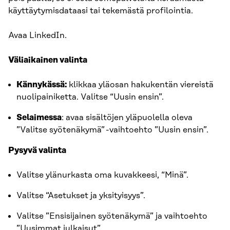
käyttäytymisdataasi tai tekemästä profilointia.
Avaa LinkedIn.
Väliaikainen valinta
Kännykässä:
klikkaa yläosan hakukentän viereistä
nuolipainiketta. Valitse “Uusin ensin”.
Selaimessa
: avaa sisältöjen yläpuolella oleva
”Valitse syötenäkymä” -vaihtoehto ”Uusin ensin”.
Pysyvä valinta
Valitse ylänurkasta oma kuvakkeesi, “Minä”.
Valitse “Asetukset ja yksityisyys”.
Valitse ”Ensisijainen syötenäkymä” ja vaihtoehto
”Uusimmat julkaisut”.