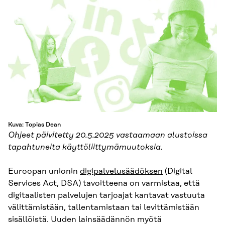
Kuva: Topias Dean
Ohjeet päivitetty 20.5.2025 vastaamaan alustoissa
tapahtuneita käyttöliittymämuutoksia.
Euroopan unionin
digipalvelusäädöksen
(Digital
Services Act, DSA) tavoitteena on varmistaa, että
digitaalisten palvelujen tarjoajat kantavat vastuuta
välittämistään, tallentamistaan tai levittämistään
sisällöistä. Uuden lainsäädännön myötä