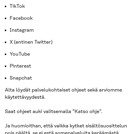
TikTok
Facebook
Instagram
X (entinen Twitter)
YouTube
Pinterest
Snapchat
Alta löydät palvelukohtaiset ohjeet sekä arviomme
käytettävyydestä.
Saat ohjeet auki valitsemalla ”Katso ohje”.
Ja huomioithan, että vaikka kytket sisältösuosittelun
pois päältä, se ei estä somepalveluita keräämästä