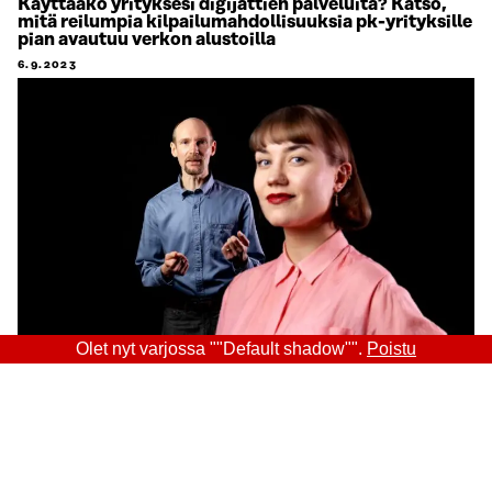
Käyttääkö yrityksesi digijättien palveluita? Katso,
mitä reilumpia kilpailumahdollisuuksia pk-yrityksille
pian avautuu verkon alustoilla
6.9.2023
Olet nyt varjossa ""Default shadow"".
Poistu
Sitra