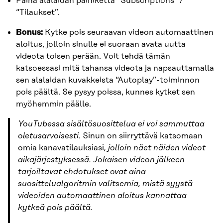
Paina alalaidan painiketta “Subscriptions” /
“Tilaukset”.
Bonus:
Kytke pois seuraavan videon automaattinen
aloitus, jolloin sinulle ei suoraan avata uutta
videota toisen perään. Voit tehdä tämän
katsoessasi mitä tahansa videota ja napsauttamalla
sen alalaidan kuvakkeista “Autoplay”-toiminnon
pois päältä. Se pysyy poissa, kunnes kytket sen
myöhemmin päälle.
YouTubessa sisältösuosittelua ei voi sammuttaa
oletusarvoisesti.
Sinun on siirryttävä katsomaan
omia kanavatilauksiasi
, jolloin näet näiden videot
aikajärjestyksessä. Jokaisen videon jälkeen
tarjoiltavat ehdotukset ovat aina
suosittelualgoritmin valitsemia, mistä syystä
videoiden automaattinen aloitus kannattaa
kytkeä pois päältä.