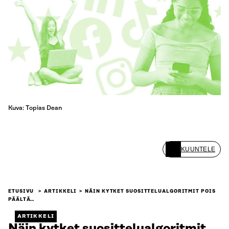
Kuva: Topias Dean
KUUNTELE
ETUSIVU
ARTIKKELI
NÄIN KYTKET SUOSITTELUALGORITMIT POIS
PÄÄLTÄ…
ARTIKKELI
Näin kytket suosittelualgoritmit