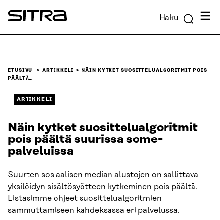
Siirry
Valik
Haku
suoraan
Sitra
sisältöön
↓
ETUSIVU
ARTIKKELI
NÄIN KYTKET SUOSITTELUALGORITMIT POIS
PÄÄLTÄ…
ARTIKKELI
Näin kytket suosittelualgoritmit
pois päältä suurissa some-
palveluissa
Suurten sosiaalisen median alustojen on sallittava
yksilöidyn sisältösyötteen kytkeminen pois päältä.
Listasimme ohjeet suosittelualgoritmien
sammuttamiseen kahdeksassa eri palvelussa.