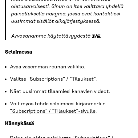
oletusarvoisesti. Sinun on itse valittava yhdellä
painalluksella näkymä, jossa ovat kontaktiesi
uusimmat sisällöt aikajärjestyksessä.
Arvosanamme käytettävyydestä
3/5
.
Selaimessa
Avaa vasemman reunan valikko.
Valitse “Subscriptions” / “Tilaukset”.
Näet uusimmat tilaamiesi kanavien videot.
Voit myös tehdä
selaimeesi kirjanmerkin
“Subscriptions” / “Tilaukset”-sivulle
.
Kännykässä