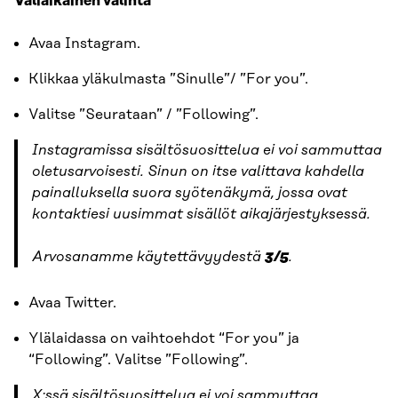
Väliaikainen valinta
Avaa Instagram.
Klikkaa yläkulmasta ”Sinulle”/ ”For you”.
Valitse ”Seurataan” / ”Following”.
Instagramissa sisältösuosittelua ei voi sammuttaa
oletusarvoisesti. Sinun on itse valittava kahdella
painalluksella suora syötenäkymä, jossa ovat
kontaktiesi uusimmat sisällöt aikajärjestyksessä.
Arvosanamme käytettävyydestä
3/5
.
Avaa Twitter.
Ylälaidassa on vaihtoehdot “For you” ja
“Following”. Valitse ”Following”.
X:ssä sisältösuosittelua ei voi sammuttaa