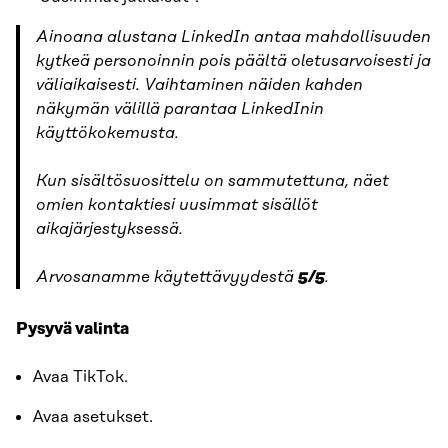
Ainoana alustana LinkedIn antaa mahdollisuuden
kytkeä personoinnin pois päältä oletusarvoisesti ja
väliaikaisesti. Vaihtaminen näiden kahden
näkymän välillä parantaa LinkedInin
käyttökokemusta.
Kun sisältösuosittelu on sammutettuna,
näet
omien kontaktiesi uusimmat sisällöt
aikajärjestyksessä.
Arvosanamme käytettävyydestä
5/5
.
Pysyvä valinta
Avaa TikTok.
Avaa asetukset.