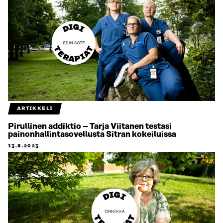
ARTIKKELI
Pirullinen addiktio – Tarja Viitanen testasi
painonhallintasovellusta Sitran kokeiluissa
13.8.2023