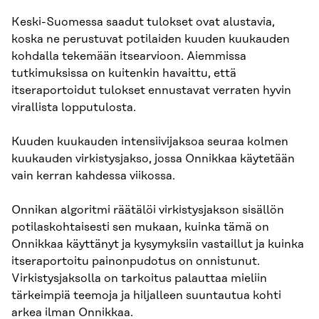
Keski-Suomessa saadut tulokset ovat alustavia,
koska ne perustuvat potilaiden kuuden kuukauden
kohdalla tekemään itsearvioon. Aiemmissa
tutkimuksissa on kuitenkin havaittu, että
itseraportoidut tulokset ennustavat verraten hyvin
virallista lopputulosta.
Kuuden kuukauden intensiivijaksoa seuraa kolmen
kuukauden virkistysjakso, jossa Onnikkaa käytetään
vain kerran kahdessa viikossa.
Onnikan algoritmi räätälöi virkistysjakson sisällön
potilaskohtaisesti sen mukaan, kuinka tämä on
Onnikkaa käyttänyt ja kysymyksiin vastaillut ja kuinka
itseraportoitu painonpudotus on onnistunut.
Virkistysjaksolla on tarkoitus palauttaa mieliin
tärkeimpiä teemoja ja hiljalleen suuntautua kohti
arkea ilman Onnikkaa.