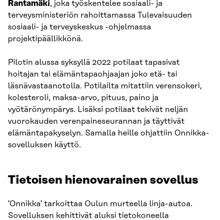
Rantamäki
, joka työskentelee sosiaali- ja
terveysministeriön rahoittamassa Tulevaisuuden
sosiaali- ja terveyskeskus -ohjelmassa
projektipäällikkönä.
Pilotin alussa syksyllä 2022 potilaat tapasivat
hoitajan tai elämäntapaohjaajan joko etä- tai
läsnävastaanotolla. Potilailta mitattiin verensokeri,
kolesteroli, maksa-arvo, pituus, paino ja
vyötärönympärys. Lisäksi potilaat tekivät neljän
vuorokauden verenpaineseurannan ja täyttivät
elämäntapakyselyn. Samalla heille ohjattiin Onnikka-
sovelluksen käyttö.
Tietoisen hienovarainen sovellus
’Onnikka’ tarkoittaa Oulun murteella linja-autoa.
Sovelluksen kehittivät aluksi tietokoneella