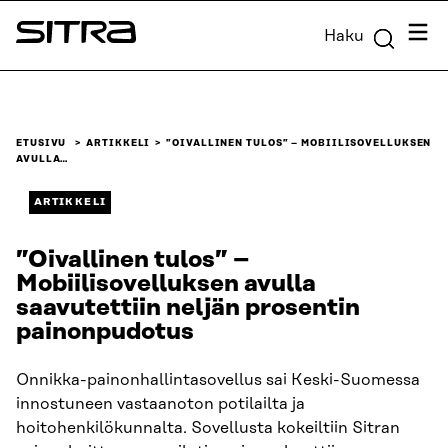
Siirry
Valik
Haku
suoraan
Sitra
sisältöön
↓
ETUSIVU
ARTIKKELI
”OIVALLINEN TULOS” – MOBIILISOVELLUKSEN
AVULLA…
ARTIKKELI
”Oivallinen tulos” –
Mobiilisovelluksen avulla
saavutettiin neljän prosentin
painonpudotus
Onnikka-painonhallintasovellus sai Keski-Suomessa
innostuneen vastaanoton potilailta ja
hoitohenkilökunnalta. Sovellusta kokeiltiin Sitran