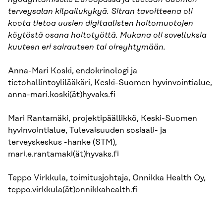
terveysalan kilpailukykyä. Sitran tavoitteena oli
koota tietoa uusien digitaalisten hoitomuotojen
köytöstä osana hoitotyöttä. Mukana oli sovelluksia
kuuteen eri sairauteen tai oireyhtymään.
Anna-Mari Koski, endokrinologi ja
tietohallintoylilääkäri, Keski-Suomen hyvinvointialue,
anna-mari.koski(ät)hyvaks.fi
Mari Rantamäki, projektipäällikkö, Keski-Suomen
hyvinvointialue, Tulevaisuuden sosiaali- ja
terveyskeskus -hanke (STM),
mari.e.rantamaki(ät)hyvaks.fi
Teppo Virkkula, toimitusjohtaja, Onnikka Health Oy,
teppo.virkkula(ät)onnikkahealth.fi