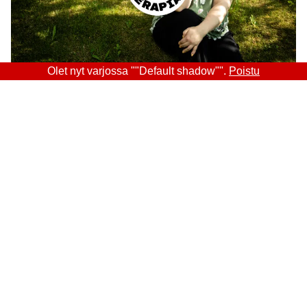
Olet nyt varjossa ""Default shadow"".
Poistu
Sitra
OSOITE
Itämerenkatu 11-13, PL 160,
00181 Helsinki
Saapumisohjeet
Y-TUNNUS
0202132-3