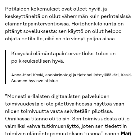
Potilaiden kokemukset ovat olleet hyviä, ja
keskeyttäneitä on ollut vähemmän kuin perinteisissä
elämäntapainterventioissa. Hoitohenkilökunta on
pitänyt sovelluksesta: sen käyttö on ollut helppo
ohjata potilaille, eikä se ole vienyt paljoa aikaa.
Kevyeksi elämäntapainterventioksi tulos on
poikkeuksellisen hyvä.
Anna-Mari Koski, endokrinologi ja tietohallintoylilääkäri, Keski-
Suomen hyvinvointialue
”Monesti erilaisten digitaalisten palveluiden
toimivuudesta ei ole pilottivaiheessa näyttöä vaan
niiden toimivuutta vasta selvitetään pilotissa.
Onnikassa tilanne oli toisin. Sen toimivuudesta oli jo
valmiiksi vahva tutkimusnäyttö, joten sen tiedettiin
toimivan elämäntapamuutoksen tukena”, sanoo
Mari