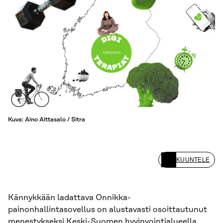
Kuva: Aino Aittasalo / Sitra
KUUNTELE
Kännykkään ladattava Onnikka-
painonhallintasovellus on alustavasti osoittautunut
menestykseksi Keski-Suomen hyvinvointialueella.