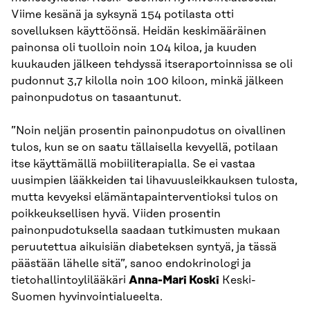
Viime kesänä ja syksynä 154 potilasta otti
sovelluksen käyttöönsä. Heidän keskimääräinen
painonsa oli tuolloin noin 104 kiloa, ja kuuden
kuukauden jälkeen tehdyssä itseraportoinnissa se oli
pudonnut 3,7 kilolla noin 100 kiloon, minkä jälkeen
painonpudotus on tasaantunut.
”Noin neljän prosentin painonpudotus on oivallinen
tulos, kun se on saatu tällaisella kevyellä, potilaan
itse käyttämällä mobiiliterapialla. Se ei vastaa
uusimpien lääkkeiden tai lihavuusleikkauksen tulosta,
mutta kevyeksi elämäntapainterventioksi tulos on
poikkeuksellisen hyvä. Viiden prosentin
painonpudotuksella saadaan tutkimusten mukaan
peruutettua aikuisiän diabeteksen syntyä, ja tässä
päästään lähelle sitä”, sanoo endokrinologi ja
tietohallintoylilääkäri
Anna-Mari Koski
Keski-
Suomen hyvinvointialueelta.