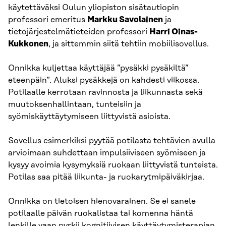
käytettäväksi Oulun yliopiston sisätautiopin
professori emeritus
Markku Savolainen
ja
tietojärjestelmätieteiden professori
Harri Oinas-
Kukkonen
, ja sittemmin siitä tehtiin mobiilisovellus.
Onnikka kuljettaa käyttäjää ”pysäkki pysäkiltä”
eteenpäin”. Aluksi pysäkkejä on kahdesti viikossa.
Potilaalle kerrotaan ravinnosta ja liikunnasta sekä
muutoksenhallintaan, tunteisiin ja
syömiskäyttäytymiseen liittyvistä asioista.
Sovellus esimerkiksi pyytää potilasta tehtävien avulla
arvioimaan suhdettaan impulsiiviseen syömiseen ja
kysyy avoimia kysymyksiä ruokaan liittyvistä tunteista.
Potilas saa pitää liikunta- ja ruokarytmipäiväkirjaa.
Onnikka on tietoisen hienovarainen. Se ei sanele
potilaalle päivän ruokalistaa tai komenna häntä
lenkille vaan pyrkii kognitiivisen käyttäytymisterapian