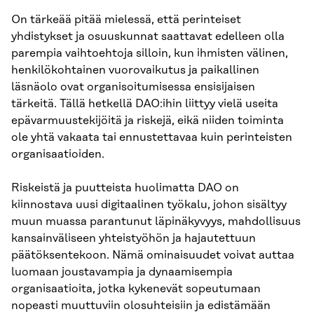
On tärkeää pitää mielessä, että perinteiset
yhdistykset ja osuuskunnat saattavat edelleen olla
parempia vaihtoehtoja silloin, kun ihmisten välinen,
henkilökohtainen vuorovaikutus ja paikallinen
läsnäolo ovat organisoitumisessa ensisijaisen
tärkeitä. Tällä hetkellä DAO:ihin liittyy vielä useita
epävarmuustekijöitä ja riskejä, eikä niiden toiminta
ole yhtä vakaata tai ennustettavaa kuin perinteisten
organisaatioiden.
Riskeistä ja puutteista huolimatta DAO on
kiinnostava uusi digitaalinen työkalu, johon sisältyy
muun muassa parantunut läpinäkyvyys, mahdollisuus
kansainväliseen yhteistyöhön ja hajautettuun
päätöksentekoon. Nämä ominaisuudet voivat auttaa
luomaan joustavampia ja dynaamisempia
organisaatioita, jotka kykenevät sopeutumaan
nopeasti muuttuviin olosuhteisiin ja edistämään