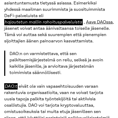
asiantuntemusta tietyssä asiassa. Esimerkiksi
yhdessä maailman suurimmista ja suosituimmista
hajautetun
DeFi-palveluista eli
mallin
hajautetun mallin rahoituspalveluista
,
Aave DAOssa
,
rahoituspalveluista
jäsenet voivat antaa äänivaltaansa toiselle jäsenelle.
Tämä voi auttaa sekä suurempien että pienempien
sijoittajien äänen painoarvon kasvattamista.
DAO:n on varmistettava, että sen
palkitsemisjärjestelmä on reilu, selkeä ja avoin
kaikille jäsenille, ja arvioitava järjestelmän
toimimista säännöllisesti.
DAO:t
DAO:t
eivät ole vain vapaaehtoisuuden varaan
rakentuvia organisaatioita, vaan ne voivat tarjota
uusia tapoja palkita työntekijöitä tai aktiivisia
osallistujia. DAO voi tarjota kryptovaluuttaa,
omistusoikeuksia tai muita etuja jäsenilleen sen