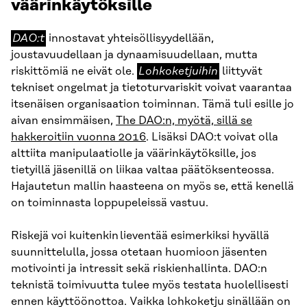
väärinkäytöksille
DAO:t
DAO:t
innostavat yhteisöllisyydellään,
joustavuudellaan ja dynaamisuudellaan, mutta
Lohkoketjuihin
riskittömiä ne eivät ole.
Lohkoketjuihin
liittyvät
tekniset ongelmat ja tietoturvariskit voivat vaarantaa
itsenäisen organisaation toiminnan. Tämä tuli esille jo
aivan ensimmäisen,
The DAO:n, myötä, sillä se
hakkeroitiin vuonna 2016
. Lisäksi DAO:t voivat olla
alttiita manipulaatiolle ja väärinkäytöksille, jos
tietyillä jäsenillä on liikaa valtaa päätöksenteossa.
Hajautetun mallin haasteena on myös se, että kenellä
on toiminnasta loppupeleissä vastuu.
Riskejä voi kuitenkin lieventää esimerkiksi hyvällä
suunnittelulla, jossa otetaan huomioon jäsenten
motivointi ja intressit sekä riskienhallinta. DAO:n
teknistä toimivuutta tulee myös testata huolellisesti
ennen käyttöönottoa. Vaikka lohkoketju sinällään on