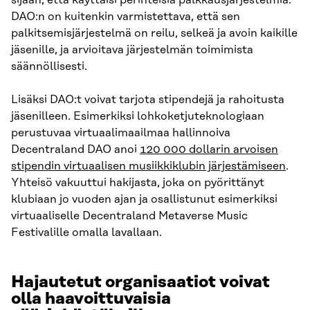
sijaan, että käyttäisi perinteisiä palkkausjärjestelmiä.
DAO:n on kuitenkin varmistettava, että sen
palkitsemisjärjestelmä on reilu, selkeä ja avoin kaikille
jäsenille, ja arvioitava järjestelmän toimimista
säännöllisesti.
Lisäksi DAO:t voivat tarjota stipendejä ja rahoitusta
jäsenilleen. Esimerkiksi lohkoketjuteknologiaan
perustuvaa virtuaalimaailmaa hallinnoiva
Decentraland DAO anoi
120 000 dollarin arvoisen
stipendin virtuaalisen musiikkiklubin järjestämiseen
.
Yhteisö vakuuttui hakijasta, joka on pyörittänyt
klubiaan jo vuoden ajan ja osallistunut esimerkiksi
virtuaaliselle Decentraland Metaverse Music
Festivalille omalla lavallaan.
Hajautetut organisaatiot voivat
olla haavoittuvaisia