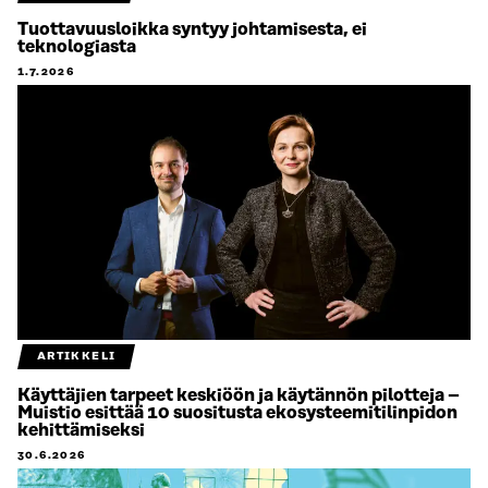
Tuottavuusloikka syntyy johtamisesta, ei
teknologiasta
1.7.2026
ARTIKKELI
Käyttäjien tarpeet keskiöön ja käytännön pilotteja –
Muistio esittää 10 suositusta ekosysteemitilinpidon
kehittämiseksi
30.6.2026