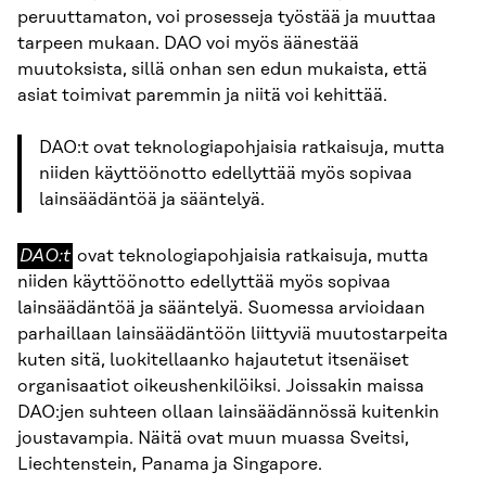
peruuttamaton, voi prosesseja työstää ja muuttaa
tarpeen mukaan. DAO voi myös äänestää
muutoksista, sillä onhan sen edun mukaista, että
asiat toimivat paremmin ja niitä voi kehittää.
DAO:t ovat teknologiapohjaisia ratkaisuja, mutta
niiden käyttöönotto edellyttää myös sopivaa
lainsäädäntöä ja sääntelyä.
DAO:t
DAO:t
ovat teknologiapohjaisia ratkaisuja, mutta
niiden käyttöönotto edellyttää myös sopivaa
lainsäädäntöä ja sääntelyä. Suomessa arvioidaan
parhaillaan lainsäädäntöön liittyviä muutostarpeita
kuten sitä, luokitellaanko hajautetut itsenäiset
organisaatiot oikeushenkilöiksi. Joissakin maissa
DAO:jen suhteen ollaan lainsäädännössä kuitenkin
joustavampia. Näitä ovat muun muassa Sveitsi,
Liechtenstein, Panama ja Singapore.