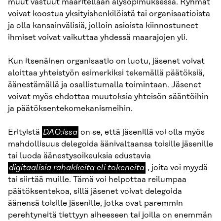
muut vastuut määritellään älysopimuksessa. Ryhmät
voivat koostua yksityishenkilöistä tai organisaatioista
ja olla kansainvälisiä, jolloin asioista kiinnostuneet
ihmiset voivat vaikuttaa yhdessä maarajojen yli.
Kun itsenäinen organisaatio on luotu, jäsenet voivat
aloittaa yhteistyön esimerkiksi tekemällä päätöksiä,
äänestämällä ja osallistumalla toimintaan. Jäsenet
voivat myös ehdottaa muutoksia yhteisön sääntöihin
ja päätöksentekomekanismeihin.
DAO:issa
Erityistä
DAO:issa
on se, että jäsenillä voi olla myös
mahdollisuus delegoida äänivaltaansa toisille jäsenille
digitaalisia
tai luoda äänestysoikeuksia edustavia
rahakkeita
digitaalisia rahakkeita eli tokeneita
, joita voi myydä
eli
tai siirtää muille. Tämä voi helpottaa reilumpaa
tokeneita
päätöksentekoa, sillä jäsenet voivat delegoida
äänensä toisille jäsenille, jotka ovat paremmin
perehtyneitä tiettyyn aiheeseen tai joilla on enemmän