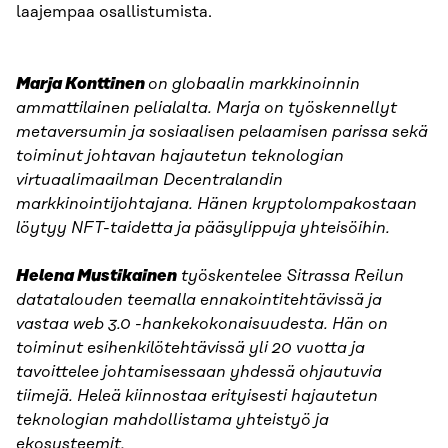
laajempaa osallistumista.
Marja Konttinen
on globaalin markkinoinnin
ammattilainen pelialalta. Marja on työskennellyt
metaversumin ja sosiaalisen pelaamisen parissa sekä
toiminut johtavan hajautetun teknologian
virtuaalimaailman Decentralandin
markkinointijohtajana. Hänen kryptolompakostaan
löytyy NFT-taidetta ja pääsylippuja yhteisöihin.
Helena Mustikainen
työskentelee Sitrassa Reilun
datatalouden teemalla ennakointitehtävissä ja
vastaa web 3.0 -hankekokonaisuudesta. Hän on
toiminut esihenkilötehtävissä yli 20 vuotta ja
tavoittelee johtamisessaan yhdessä ohjautuvia
tiimejä. Heleä kiinnostaa erityisesti hajautetun
teknologian mahdollistama yhteistyö ja
ekosysteemit.