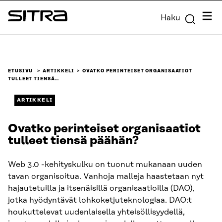
Siirry
Valik
Haku
suoraan
Sitra
sisältöön
↓
ETUSIVU
ARTIKKELI
OVATKO PERINTEISET ORGANISAATIOT
TULLEET TIENSÄ…
ARTIKKELI
Ovatko perinteiset organisaatiot
tulleet tiensä päähän?
Web 3.0 -kehityskulku on tuonut mukanaan uuden
tavan organisoitua. Vanhoja malleja haastetaan nyt
hajautetuilla ja itsenäisillä organisaatioilla (DAO),
jotka hyödyntävät lohkoketjuteknologiaa. DAO:t
houkuttelevat uudenlaisella yhteisöllisyydellä,