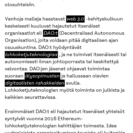
olosuhteisiin.
web
Vanhoja malleja haastavat
web 3.0
-kehityskulkuun
3.0
keskeisesti kuuluvat hajautetut itsenäiset
DAO:t
organisaatiot eli
DAO:t
(Decentralised Autonomous
Organisation), joita voidaan pitää digitaalisen ajan
lohkoketjuteknologiaa
osuuskuntina. DAO:t hyödyntävät
lohkoketjuteknologiaa
, ja ne toimivat itsenäisesti tai
autonomisesti ilman johtoporrasta tai keskitettyä
valvontaa. DAO:jen jäsenet ohjaavat toimintaa
älysopimusten
digitaalist
suoraan
älysopimusten
ja hallussaan olevien
rahakkeid
digitaalisten rahakkeiden
avulla.
Lohkoketjuteknologian myötä toiminta on julkista ja
kaikkien seurattavissa.
Ensimmäiset DAO:t eli hajautetut itsenäiset yhteisöt
syntyivät vuonna 2016 Ethereum-
lohkoketjuteknologian kehittäjien toimesta. Idea