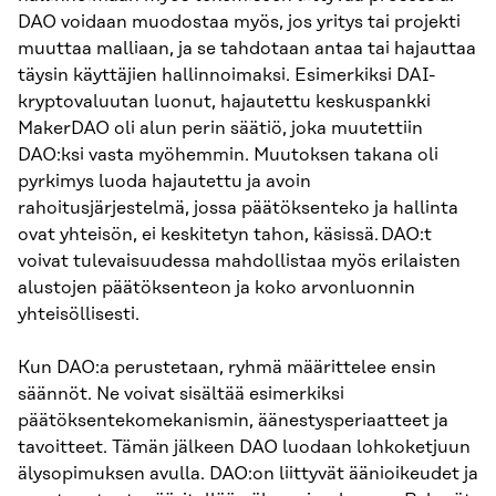
DAO voidaan muodostaa myös, jos yritys tai projekti
muuttaa malliaan, ja se tahdotaan antaa tai hajauttaa
täysin käyttäjien hallinnoimaksi. Esimerkiksi DAI-
kryptovaluutan luonut, hajautettu keskuspankki
MakerDAO oli alun perin säätiö, joka muutettiin
DAO:ksi vasta myöhemmin. Muutoksen takana oli
pyrkimys luoda hajautettu ja avoin
rahoitusjärjestelmä, jossa päätöksenteko ja hallinta
ovat yhteisön, ei keskitetyn tahon, käsissä. DAO:t
voivat tulevaisuudessa mahdollistaa myös erilaisten
alustojen päätöksenteon ja koko arvonluonnin
yhteisöllisesti.
Kun DAO:a perustetaan, ryhmä määrittelee ensin
säännöt. Ne voivat sisältää esimerkiksi
päätöksentekomekanismin, äänestysperiaatteet ja
tavoitteet. Tämän jälkeen DAO luodaan lohkoketjuun
älysopimuksen avulla. DAO:on liittyvät äänioikeudet ja