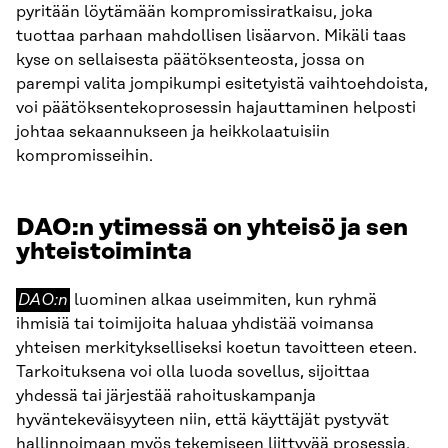
pyritään löytämään kompromissiratkaisu, joka
tuottaa parhaan mahdollisen lisäarvon. Mikäli taas
kyse on sellaisesta päätöksenteosta, jossa on
parempi valita jompikumpi esitetyistä vaihtoehdoista,
voi päätöksentekoprosessin hajauttaminen helposti
johtaa sekaannukseen ja heikkolaatuisiin
kompromisseihin.
DAO:n ytimessä on yhteisö ja sen
yhteistoiminta
DAO:n
DAO:n
luominen alkaa useimmiten, kun ryhmä
ihmisiä tai toimijoita haluaa yhdistää voimansa
yhteisen merkitykselliseksi koetun tavoitteen eteen.
Tarkoituksena voi olla luoda sovellus, sijoittaa
yhdessä tai järjestää rahoituskampanja
hyväntekeväisyyteen niin, että käyttäjät pystyvät
hallinnoimaan myös tekemiseen liittyvää prosessia.