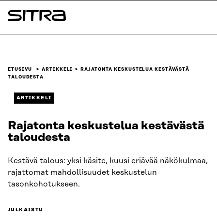
Siirry
suoraan
Sitra
sisältöön
↓
ETUSIVU
ARTIKKELI
RAJATONTA KESKUSTELUA KESTÄVÄSTÄ
TALOUDESTA
ARTIKKELI
Rajatonta keskustelua kestävästä
taloudesta
Kestävä talous: yksi käsite, kuusi eriävää näkökulmaa,
rajattomat mahdollisuudet keskustelun
tasonkohotukseen.
JULKAISTU