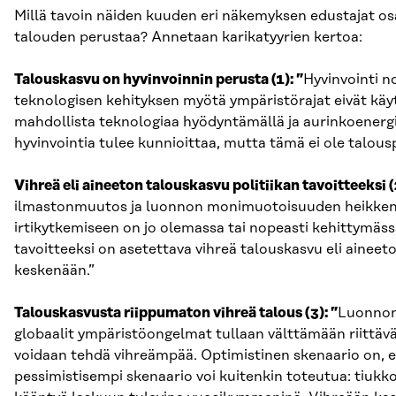
Millä tavoin näiden kuuden eri näkemyksen edustajat os
talouden perustaa? Annetaan karikatyyrien kertoa:
Talouskasvu on hyvinvoinnin perusta (1): ”
Hyvinvointi n
teknologisen kehityksen myötä ympäristörajat eivät käy
mahdollista teknologiaa hyödyntämällä ja aurinkoenerg
hyvinvointia tulee kunnioittaa, mutta tämä ei ole talousp
Vihreä eli aineeton talouskasvu politiikan tavoitteeksi (2
ilmastonmuutos ja luonnon monimuotoisuuden heikkenem
irtikytkemiseen on jo olemassa tai nopeasti kehittymäss
tavoitteeksi on asetettava vihreä talouskasvu eli aineet
keskenään.”
Talouskasvusta riippumaton vihreä talous (3): ”
Luonnony
globaalit ympäristöongelmat tullaan välttämään riittävä
voidaan tehdä vihreämpää. Optimistinen skenaario on, ett
pessimistisempi skenaario voi kuitenkin toteutua: tiuk