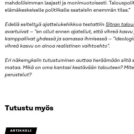
mahdollisimman laajasti ja monimuotoisesti. Talouspolitiik
elämäkeskeiselle politiikalle saataisiin enemmän tilaa.”
Edellä esiteltyä ajattelukehikkoa testattiin
Sitran talou
avartuivat – ”en ollut ennen ajatellut, että vihreä kasvu j
kamppailivat yhdessä ja samassa ihmisessä – ”ideologi
vihreä kasvu on ainoa realistinen vaihtoehto”.
Eri näkemyksiin tutustuminen auttaa heräämään siitä s
mataa. Mikä on oma kantasi kestävään talouteen? Mi
perustelut?
Tutustu myös
ARTIKKELI