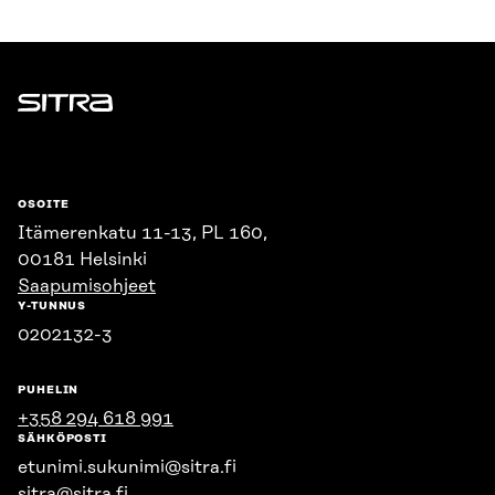
Sitra
OSOITE
Itämerenkatu 11-13, PL 160,
00181 Helsinki
Saapumisohjeet
Y-TUNNUS
0202132-3
PUHELIN
+358 294 618 991
SÄHKÖPOSTI
etunimi.sukunimi@sitra.fi
sitra@sitra.fi