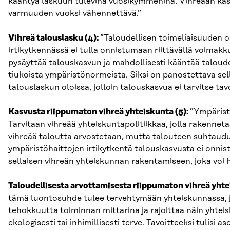
kääntyä laskuun tulevina vuosikymmeninä. Vihreään kas
varmuuden vuoksi vähennettävä.”
Vihreä talouslasku (4):
”Taloudellisen toimeliaisuuden o
irtikytkennässä ei tulla onnistumaan riittävällä voimak
pysäyttää talouskasvun ja mahdollisesti kääntää taloude
tiukoista ympäristönormeista. Siksi on panostettava se
talouslaskun oloissa, jolloin talouskasvua ei tarvitse tavo
Kasvusta riippumaton vihreä yhteiskunta (5):
”Ympäristö
Tarvitaan vihreää yhteiskuntapolitiikkaa, jolla rakenne
vihreää taloutta arvostetaan, mutta talouteen suhtaudu
ympäristöhaittojen irtikytkentä talouskasvusta ei onnis
sellaisen vihreän yhteiskunnan rakentamiseen, joka voi 
Taloudellisesta arvottamisesta riippumaton vihreä yhte
tämä luontosuhde tulee tervehtymään yhteiskunnassa, jo
tehokkuutta toiminnan mittarina ja rajoittaa näin yhteis
ekologisesti tai inhimillisesti terve. Tavoitteeksi tuli