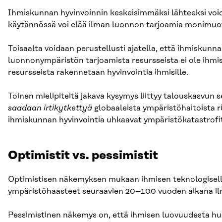
Ihmiskunnan hyvinvoinnin keskeisimmäksi lähteeksi void
käytännössä voi elää ilman luonnon tarjoamia monimuoto
Toisaalta voidaan perustellusti ajatella, että ihmiskunna
luonnonympäristön tarjoamista resursseista ei ole ihmisk
resursseista rakennetaan hyvinvointia ihmisille.
Toinen mielipiteitä jakava kysymys liittyy talouskasvun
saadaan irtikytkettyä
globaaleista ympäristöhaitoista ri
ihmiskunnan hyvinvointia uhkaavat ympäristökatastrofi
Optimistit vs. pessimistit
Optimistisen näkemyksen mukaan ihmisen teknologisella 
ympäristöhaasteet seuraavien 20–100 vuoden aikana ilma
Pessimistinen näkemys on, että ihmisen luovuudesta huoli