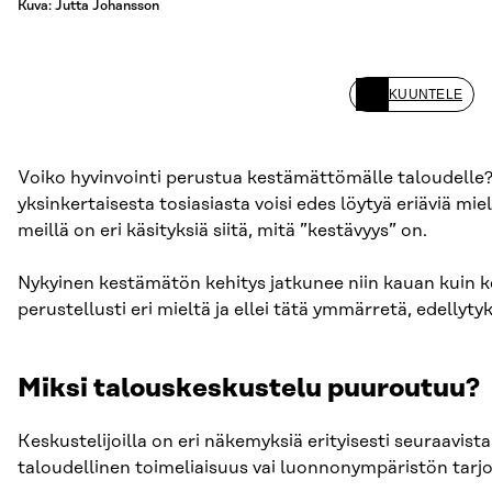
Kuva: Jutta Johansson
KUUNTELE
Voiko hyvinvointi perustua kestämättömälle taloudelle? 
yksinkertaisesta tosiasiasta voisi edes löytyä eriäviä mie
meillä on eri käsityksiä siitä, mitä ”kestävyys” on.
Nykyinen kestämätön kehitys jatkunee niin kauan kuin ke
perustellusti eri mieltä ja ellei tätä ymmärretä, edelly
Miksi talouskeskustelu puuroutuu?
Keskustelijoilla on eri näkemyksiä erityisesti seuraavis
taloudellinen toimeliaisuus vai luonnonympäristön tarj