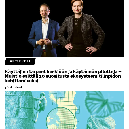
ARTIKKELI
Käyttäjien tarpeet keskiöön ja käytännön pilotteja –
Muistio esittää 10 suositusta ekosysteemitilinpidon
kehittämiseksi
30.6.2026