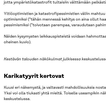
jotta ympäristökatastrofit tultaisiin välttämään pelkäst
Yltiöoptimistien ja katastrofipessimistien väliin mahtuu
optimismiksi (”tähän mennessä kehitys on aina ollut haas
pessimismiksi (”toivotaan parempaa, varaudutaan pahimp
Näiden kysymysten leikkauspisteistä voidaan hahmottaa 
oheinen kuvio).
Kestävän talouden näkökulmat julkisessa keskusteluss
Karikatyyrit kertovat
Kuusi eri näkemystä, ja valtavasti mahdollisuuksia nost
Yksi voi olla tiukasti yhtä mieltä. Toiselle useampikin 
keskustelussa.