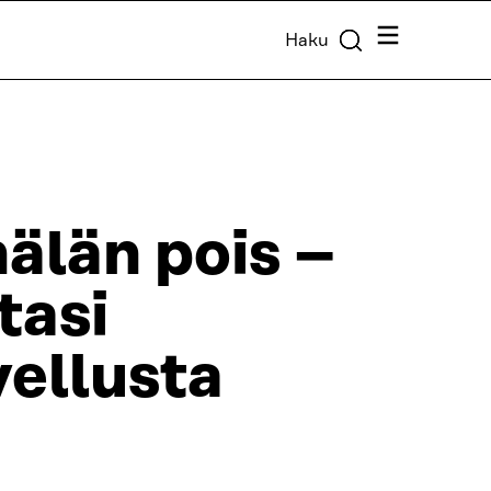
Valikko
Haku
nälän pois –
tasi
vellusta