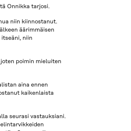
tä Onnikka tarjosi.
nua niin kiinnostanut.
 jälkeen äärimmäisen
tseäni, niin
 joten poimin mieluiten
kalistan aina ennen
stanut kaikenlaista
lla seurasi vastauksiani.
elintarvikkeiden