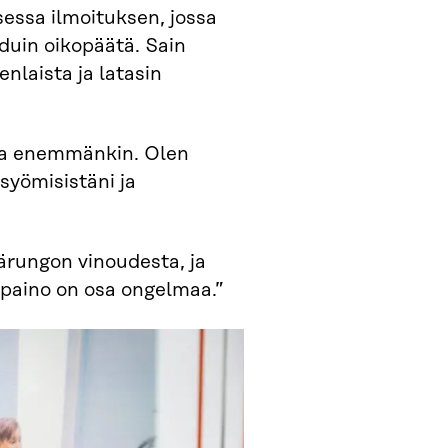
ssa ilmoituksen, jossa
duin oikopäätä. Sain
nlaista ja latasin
, ja enemmänkin. Olen
syömisistäni ja
närungon vinoudesta, ja
ipaino on osa ongelmaa.”