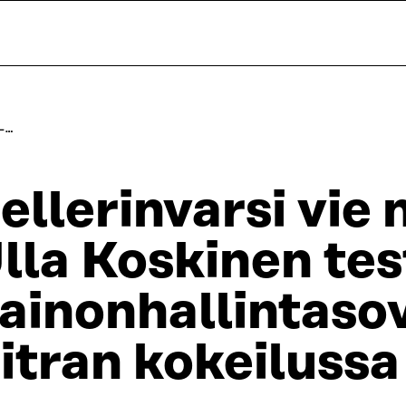
 –…
ellerinvarsi vie 
lla Koskinen tes
ainonhallintaso
itran kokeilussa