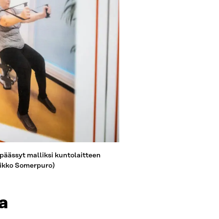
 päässyt malliksi kuntolaitteen
eikko Somerpuro)
la