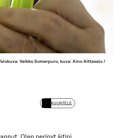
(Valokuva: Veikko Somerpuro, kuva: Aino Aittasalo /
KUUNTELE
annut. Olen perinyt äitini