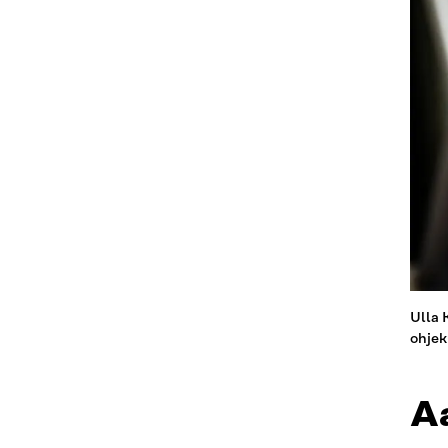
Ulla 
ohjek
Aa