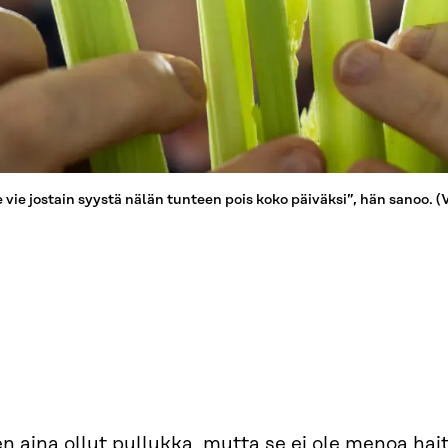
vie jostain syystä nälän tunteen pois koko päiväksi”, hän sanoo. 
n aina ollut pullukka, mutta se ei ole menoa hait