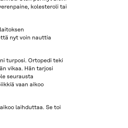
verenpaine, kolesteroli tai
slaitoksen
että nyt voin nauttia
ani turposi. Ortopedi teki
n vikaa. Hän tarjosi
ole seurausta
piikkiä vaan aikoo
 aikoo laihduttaa. Se toi