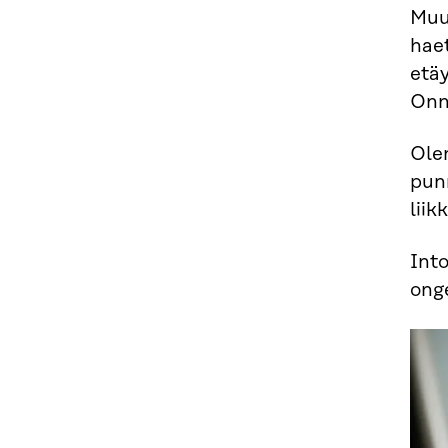
Muu
haet
etäy
Onn
Olen
punn
liik
Into
ong