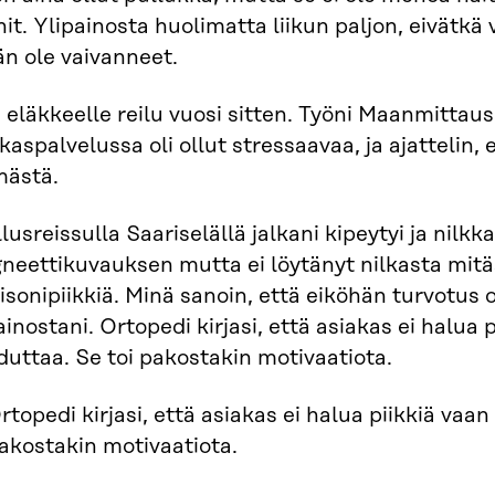
it. Ylipainosta huolimatta liikun paljon, eivätkä 
n ole vaivanneet.
 eläkkeelle reilu vuosi sitten. Työni Maanmittau
kaspalvelussa oli ollut stressaavaa, ja ajattelin, 
mästä.
lusreissulla Saariselällä jalkani kipeytyi ja nilkk
eettikuvauksen mutta ei löytänyt nilkasta mitää
isonipiikkiä. Minä sanoin, että eiköhän turvotus 
ainostani. Ortopedi kirjasi, että asiakas ei halua 
duttaa. Se toi pakostakin motivaatiota.
rtopedi kirjasi, että asiakas ei halua piikkiä vaan
akostakin motivaatiota.