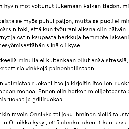
n hyvin motivoitunut lukemaan kaiken tiedon, mi
eista se myös puhui paljon, mutta se puoli ei mi
rsin toki, että kun työurani aikana olin päivän
nyt ja ostin kaupasta herkkuja hemmotellakseni i
esyömisestähän siinä oli kyse.
keellä minulla ei kuitenkaan ollut enää stressiä,
reettisia vinkkejä painonhallintaan.
n valmistaa ruokani itse ja kirjoitin itselleni ruo
ppaan menoa. Ennen olin hetken mielijohteesta o
isruokaa ja grilliruokaa.
akin tavoin Onnikka tai joku ihminen siellä tausta
an Onnikka kysyi, että olenko lukenut kaupassa 