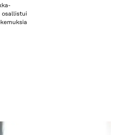
kka-
osallistui
kokemuksia