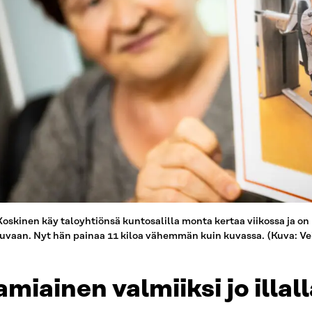
Koskinen käy taloyhtiönsä kuntosalilla monta kertaa viikossa ja on
uvaan. Nyt hän painaa 11 kiloa vähemmän kuin kuvassa. (Kuva: V
miainen valmiiksi jo illal