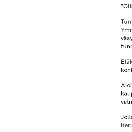
”Oli
Tunt
Ymmä
väsy
tunn
Eläk
konk
Aloi
kau
valm
Joll
Kerr