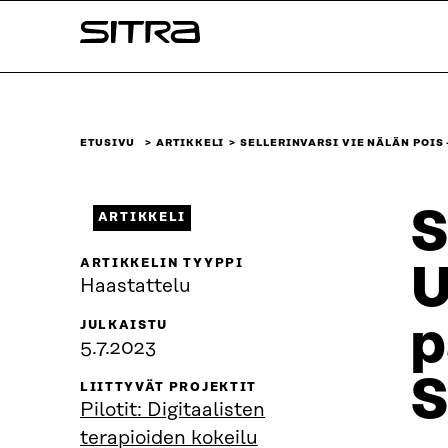
Siirry
Sitra
suoraan
sisältöön
↓
ETUSIVU
ARTIKKELI
SELLERINVARSI VIE NÄLÄN POIS
S
ARTIKKELI
ARTIKKELIN TYYPPI
U
Haastattelu
p
JULKAISTU
5.7.2023
S
LIITTYVÄT PROJEKTIT
Pilotit: Digitaalisten
terapioiden kokeilu