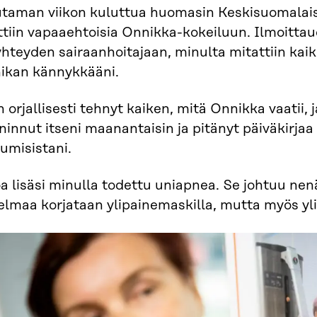
taman viikon kuluttua huomasin Keskisuomalaise
tiin vapaaehtoisia Onnikka-kokeiluun. Ilmoittau
hteyden sairaanhoitajaan, minulta mitattiin kaike
ikan kännykkääni.
 orjallisesti tehnyt kaiken, mitä Onnikka vaatii
innut itseni maanantaisin ja pitänyt päiväkirjaa 
kumisistani.
a lisäsi minulla todettu uniapnea. Se johtuu ne
elmaa korjataan ylipainemaskilla, mutta myös yl