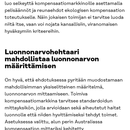
luo selkeyttä kompensaatiomarkkinoille asettamalla
pelisäännöt ja reunaehdot ekologisen kompensaation
toteutukselle. Näin jokaisen toimijan ei tarvitse luoda
niitä itse, vaan voi nojata kansallisiin, viranomaisen
hyväksymiin kriteereihin.
Luonnonarvohehtaari
mahdollistaa luonnonarvon
määrittämisen
On hyvä, että ehdotuksessa pyritään muodostamaan
mahdollisimman yksiselitteinen määritelmä,
luonnonarvon mittaamiseen. Toimiva
kompensaatiomarkkina tarvitsee standardoidun
mittayksikön, jolla arvioidaan sekä aiheutetut haitat
luonnolle että niiden hyvittämiseksi tehdyt toimet.
Asetuksessa valittu, alun perin Australiassa
kompensaation mittariksi kehitetty