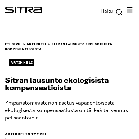
Siirry
Valik
Haku
suoraan
Sitra
sisältöön
↓
ETUSIVU
ARTIKKELI
SITRAN LAUSUNTO EKOLOGISISTA
KOMPENSAATIOISTA
ARTIKKELI
Sitran lausunto ekologisista
kompensaatioista
Ympäristöministeriön asetus vapaaehtoisesta
ekologisesta kompensaatiosta on tärkeä tarkennus
pelisääntöihin.
ARTIKKELIN TYYPPI