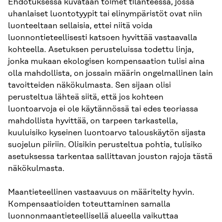
Ehdotuksessa kuvataan toimet tilanteessa, jossa
uhanlaiset luontotyypit tai elinympäristöt ovat niin
luonteeltaan sellaisia, ettei niitä voida
luonnontieteellisesti katsoen hyvittää vastaavalla
kohteella. Asetuksen perusteluissa todettu linja,
jonka mukaan ekologisen kompensaation tulisi aina
olla mahdollista, on jossain määrin ongelmallinen lain
tavoitteiden näkökulmasta. Sen sijaan olisi
perusteltua lähteä siitä, että jos kohteen
luontoarvoja ei ole käytännössä tai edes teoriassa
mahdollista hyvittää, on tarpeen tarkastella,
kuuluisiko kyseinen luontoarvo talouskäytön sijasta
suojelun piiriin. Olisikin perusteltua pohtia, tulisiko
asetuksessa tarkentaa sallittavan jouston rajoja tästä
näkökulmasta.
Maantieteellinen vastaavuus on määritelty hyvin.
Kompensaatioiden toteuttaminen samalla
luonnonmaantieteellisellä alueella vaikuttaa