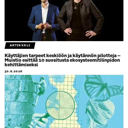
ARTIKKELI
Käyttäjien tarpeet keskiöön ja käytännön pilotteja –
Muistio esittää 10 suositusta ekosysteemitilinpidon
kehittämiseksi
30.6.2026