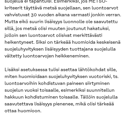
suojelua ei tapahtuisi. Esimerkiksi, jos METSO-
kriteerit täyttävä metsä suojellaan, sen luontoarvot
vahvistuvat 30 vuoden aikana varmasti jonkin verran.
Mutta eikö suurin lisäisyys luonnolle ole saavutettu
sillä, jos metsä olisi muuten joutunut hakatuksi,
jolloin sen luontoarvot olisivat merkittävästi
heikentyneet. Siksi on tärkeää huomioida keskeisenä
suojeluhyvityksen lisäisyyden tuottajana suojelulla
vältetty luontoarvojen heikkeneminen.
Lisäksi asetuksessa tulisi asettaa lähtökohdat sille,
miten huomioidaan suojeluhyvityksen vuotoriski, ts.
luontoarvoihin kohdistuvan paineen siirtyminen
suojelun vuoksi toisaalle, esimerkiksi suunnitellun
hakkuun kohdistuminen toisaalle. Tällöin suojelulla
saavutettava lisäisyys pienenee, mikä olisi tärkeää
ottaa huomioon.