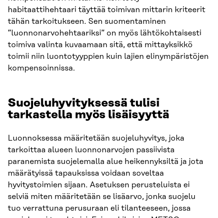
habitaattihehtaari täyttää toimivan mittarin kriteerit
tähän tarkoitukseen. Sen suomentaminen
”luonnonarvohehtaariksi” on myös lähtökohtaisesti
toimiva valinta kuvaamaan sitä, että mittayksikkö
toimii niin luontotyyppien kuin lajien elinympäristöjen
kompensoinnissa.
Suojeluhyvityksessä tulisi
tarkastella myös lisäisyyttä
Luonnoksessa määritetään suojeluhyvitys, joka
tarkoittaa alueen luonnonarvojen passiivista
paranemista suojelemalla alue heikennyksiltä ja jota
määrätyissä tapauksissa voidaan soveltaa
hyvitystoimien sijaan. Asetuksen perusteluista ei
selviä miten määritetään se lisäarvo, jonka suojelu
tuo verrattuna perusuraan eli tilanteeseen, jossa