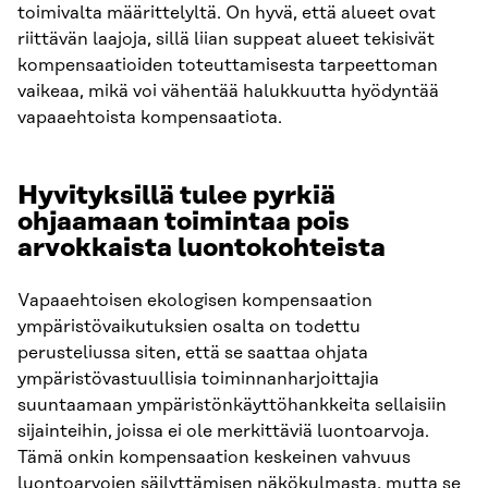
toimivalta määrittelyltä. On hyvä, että alueet ovat
riittävän laajoja, sillä liian suppeat alueet tekisivät
kompensaatioiden toteuttamisesta tarpeettoman
vaikeaa, mikä voi vähentää halukkuutta hyödyntää
vapaaehtoista kompensaatiota.
Hyvityksillä tulee pyrkiä
ohjaamaan toimintaa pois
arvokkaista luontokohteista
Vapaaehtoisen ekologisen kompensaation
ympäristövaikutuksien osalta on todettu
perusteliussa siten, että se saattaa ohjata
ympäristövastuullisia toiminnanharjoittajia
suuntaamaan ympäristönkäyttöhankkeita sellaisiin
sijainteihin, joissa ei ole merkittäviä luontoarvoja.
Tämä onkin kompensaation keskeinen vahvuus
luontoarvojen säilyttämisen näkökulmasta, mutta se