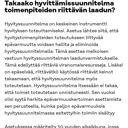
Takaako hyvittämissuunnitelma
toimenpiteiden riittävän laadun?
Hyvityssuunnitelma on keskeinen instrumentti
hyvityksen toteuttamiseksi. Asetus lähtee siitä, että
hyvitystoimenpiteiden toteutukseen liittyvää
epävarmuutta voidaan hallita ja eliminoida
hyvityssuunnitelmalla. Tämä asettaa melkoisen
vastuun hyvityssuunnitelman laadunvarmistukselle.
Tämä edellyttää riittäviä viranomaisresursseja. Lisäksi
on epäselvää, riittävätkö käytössä riittävät keinot
takaamaan, että hyvityssuunnitelma myös
toteutetaan. Hyvityssuunnitelma itsessään ei takaa,
että toimet toteutetaan onnistuneesti. Sen vuoksi
olisi syytä harkita epävarmuuskertoimen asettamista
sen perusteella, kuinka paljon epävarmuuksia
hyvityssuunnitelmassa esitettyihin toimiin sisältyy
Asetuksessa määritelty 30 vuoden aikaikkuna, jossa