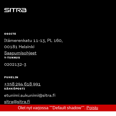
Sitra
OSOITE
Itämerenkatu 11-13, PL 160,
00181 Helsinki
Saapumisohjeet
Y-TUNNUS
0202132-3
PUHELIN
+358 294 618 991
SÄHKÖPOSTI
etunimi.sukunimi@sitra.fi
sitra@sitra.fi
Olet nyt varjossa ""Default shadow"".
Poistu