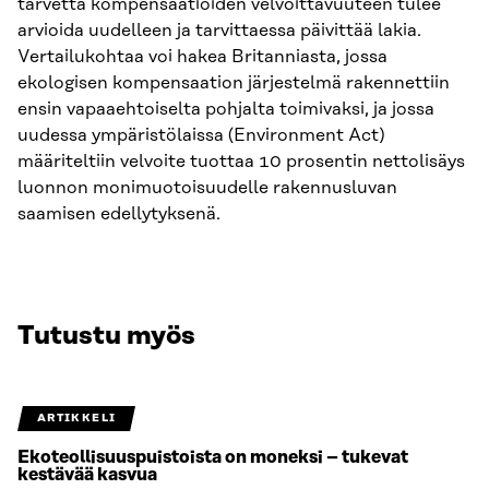
tarvetta kompensaatioiden velvoittavuuteen tulee
arvioida uudelleen ja tarvittaessa päivittää lakia.
Vertailukohtaa voi hakea Britanniasta, jossa
ekologisen kompensaation järjestelmä rakennettiin
ensin vapaaehtoiselta pohjalta toimivaksi, ja jossa
uudessa ympäristölaissa (Environment Act)
määriteltiin velvoite tuottaa 10 prosentin nettolisäys
luonnon monimuotoisuudelle rakennusluvan
saamisen edellytyksenä.
Tutustu myös
ARTIKKELI
Ekoteollisuuspuistoista on moneksi – tukevat
kestävää kasvua