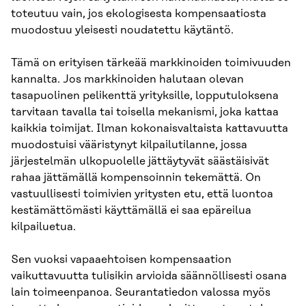
toteutuu vain, jos ekologisesta kompensaatiosta
muodostuu yleisesti noudatettu käytäntö.
Tämä on erityisen tärkeää markkinoiden toimivuuden
kannalta. Jos markkinoiden halutaan olevan
tasapuolinen pelikenttä yrityksille, lopputuloksena
tarvitaan tavalla tai toisella mekanismi, joka kattaa
kaikkia toimijat. Ilman kokonaisvaltaista kattavuutta
muodostuisi vääristynyt kilpailutilanne, jossa
järjestelmän ulkopuolelle jättäytyvät säästäisivät
rahaa jättämällä kompensoinnin tekemättä. On
vastuullisesti toimivien yritysten etu, että luontoa
kestämättömästi käyttämällä ei saa epäreilua
kilpailuetua.
Sen vuoksi vapaaehtoisen kompensaation
vaikuttavuutta tulisikin arvioida säännöllisesti osana
lain toimeenpanoa. Seurantatiedon valossa myös