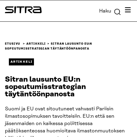
Siirry
Valik
Haku
suoraan
Sitra
sisältöön
↓
ETUSIVU
ARTIKKELI
SITRAN LAUSUNTO EU:N
SOPEUTUMISSTRATEGIAN TÄYTÄNTÖÖNPANOSTA
ARTIKKELI
Sitran lausunto EU:n
sopeutumisstrategian
täytäntöönpanosta
Suomi ja EU ovat sitoutuneet vahvasti Pariisin
ilmastosopimuksen tavoitteisiin. EU:n että sen
jäsenmaiden on kaikessa poliittisessa
päätöksenteossa huomioitava ilmastonmuutoksen