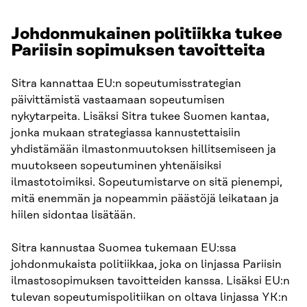
Johdonmukainen politiikka tukee
Pariisin sopimuksen tavoitteita
Sitra kannattaa EU:n sopeutumisstrategian
päivittämistä vastaamaan sopeutumisen
nykytarpeita. Lisäksi Sitra tukee Suomen kantaa,
jonka mukaan strategiassa kannustettaisiin
yhdistämään ilmastonmuutoksen hillitsemiseen ja
muutokseen sopeutuminen yhtenäisiksi
ilmastotoimiksi. Sopeutumistarve on sitä pienempi,
mitä enemmän ja nopeammin päästöjä leikataan ja
hiilen sidontaa lisätään.
Sitra kannustaa Suomea tukemaan EU:ssa
johdonmukaista politiikkaa, joka on linjassa Pariisin
ilmastosopimuksen tavoitteiden kanssa. Lisäksi EU:n
tulevan sopeutumispolitiikan on oltava linjassa YK:n