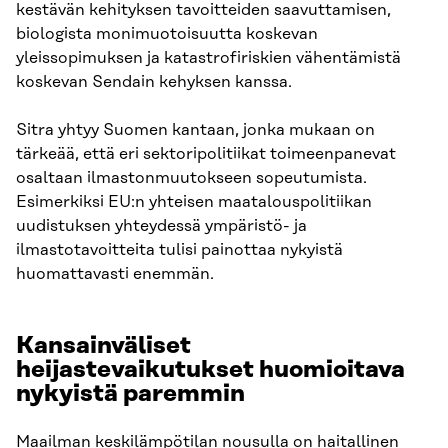
kestävän kehityksen tavoitteiden saavuttamisen,
biologista monimuotoisuutta koskevan
yleissopimuksen ja katastrofiriskien vähentämistä
koskevan Sendain kehyksen kanssa.
Sitra yhtyy Suomen kantaan, jonka mukaan on
tärkeää, että eri sektoripolitiikat toimeenpanevat
osaltaan ilmastonmuutokseen sopeutumista.
Esimerkiksi EU:n yhteisen maatalouspolitiikan
uudistuksen yhteydessä ympäristö- ja
ilmastotavoitteita tulisi painottaa nykyistä
huomattavasti enemmän.
Kansainväliset
heijastevaikutukset huomioitava
nykyistä paremmin
Maailman keskilämpötilan nousulla on haitallinen