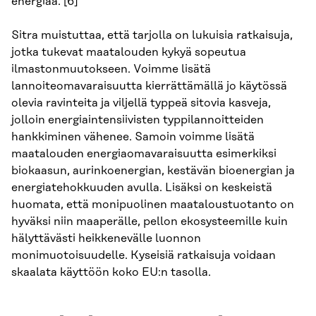
energiaa. [6]
Sitra muistuttaa, että tarjolla on lukuisia ratkaisuja,
jotka tukevat maatalouden kykyä sopeutua
ilmastonmuutokseen. Voimme lisätä
lannoiteomavaraisuutta kierrättämällä jo käytössä
olevia ravinteita ja viljellä typpeä sitovia kasveja,
jolloin energiaintensiivisten typpilannoitteiden
hankkiminen vähenee. Samoin voimme lisätä
maatalouden energiaomavaraisuutta esimerkiksi
biokaasun, aurinkoenergian, kestävän bioenergian ja
energiatehokkuuden avulla. Lisäksi on keskeistä
huomata, että monipuolinen maataloustuotanto on
hyväksi niin maaperälle, pellon ekosysteemille kuin
hälyttävästi heikkenevälle luonnon
monimuotoisuudelle. Kyseisiä ratkaisuja voidaan
skaalata käyttöön koko EU:n tasolla.