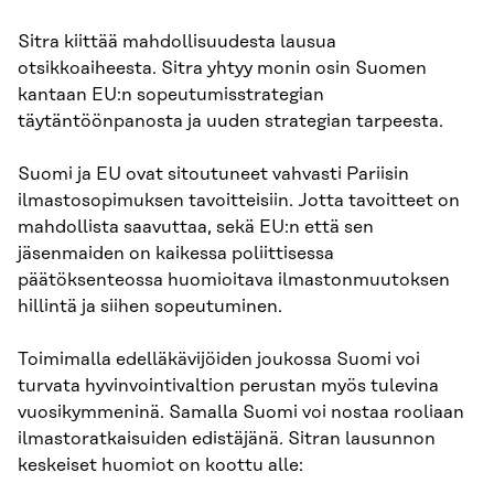
Sitra kiittää mahdollisuudesta lausua
otsikkoaiheesta. Sitra yhtyy monin osin Suomen
kantaan EU:n sopeutumisstrategian
täytäntöönpanosta ja uuden strategian tarpeesta.
Suomi ja EU ovat sitoutuneet vahvasti Pariisin
ilmastosopimuksen tavoitteisiin. Jotta tavoitteet on
mahdollista saavuttaa, sekä EU:n että sen
jäsenmaiden on kaikessa poliittisessa
päätöksenteossa huomioitava ilmastonmuutoksen
hillintä ja siihen sopeutuminen.
Toimimalla edelläkävijöiden joukossa Suomi voi
turvata hyvinvointivaltion perustan myös tulevina
vuosikymmeninä. Samalla Suomi voi nostaa rooliaan
ilmastoratkaisuiden edistäjänä. Sitran lausunnon
keskeiset huomiot on koottu alle: