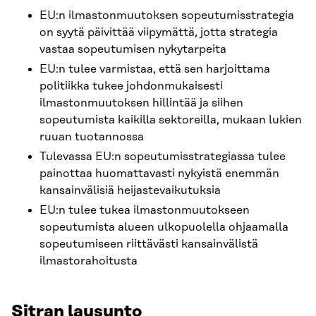
EU:n ilmastonmuutoksen sopeutumisstrategia
on syytä päivittää viipymättä, jotta strategia
vastaa sopeutumisen nykytarpeita
EU:n tulee varmistaa, että sen harjoittama
politiikka tukee johdonmukaisesti
ilmastonmuutoksen hillintää ja siihen
sopeutumista kaikilla sektoreilla, mukaan lukien
ruuan tuotannossa
Tulevassa EU:n sopeutumisstrategiassa tulee
painottaa huomattavasti nykyistä enemmän
kansainvälisiä heijastevaikutuksia
EU:n tulee tukea ilmastonmuutokseen
sopeutumista alueen ulkopuolella ohjaamalla
sopeutumiseen riittävästi kansainvälistä
ilmastorahoitusta
Sitran lausunto