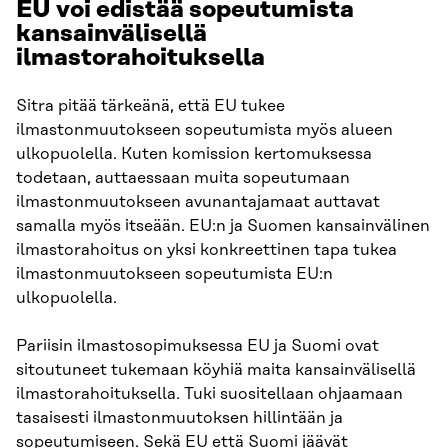
EU voi edistää sopeutumista
kansainvälisellä
ilmastorahoituksella
Sitra pitää tärkeänä, että EU tukee
ilmastonmuutokseen sopeutumista myös alueen
ulkopuolella. Kuten komission kertomuksessa
todetaan, auttaessaan muita sopeutumaan
ilmastonmuutokseen avunantajamaat auttavat
samalla myös itseään. EU:n ja Suomen kansainvälinen
ilmastorahoitus on yksi konkreettinen tapa tukea
ilmastonmuutokseen sopeutumista EU:n
ulkopuolella.
Pariisin ilmastosopimuksessa EU ja Suomi ovat
sitoutuneet tukemaan köyhiä maita kansainvälisellä
ilmastorahoituksella. Tuki suositellaan ohjaamaan
tasaisesti ilmastonmuutoksen hillintään ja
sopeutumiseen. Sekä EU että Suomi jäävät