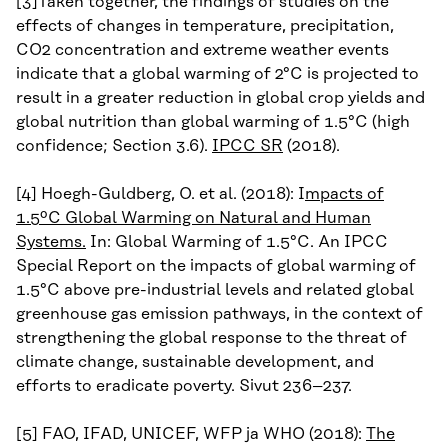
[3]Taken together, the findings of studies on the
effects of changes in temperature, precipitation,
CO2 concentration and extreme weather events
indicate that a global warming of 2°C is projected to
result in a greater reduction in global crop yields and
global nutrition than global warming of 1.5°C (high
confidence; Section 3.6).
IPCC SR
(2018).
[4] Hoegh-Guldberg, O. et al. (2018): I
mpacts of
1.5ºC Global Warming on Natural and Human
Systems.
In: Global Warming of 1.5°C. An IPCC
Special Report on the impacts of global warming of
1.5°C above pre-industrial levels and related global
greenhouse gas emission pathways, in the context of
strengthening the global response to the threat of
climate change, sustainable development, and
efforts to eradicate poverty. Sivut 236–237.
[5] FAO, IFAD, UNICEF, WFP ja WHO (2018):
The