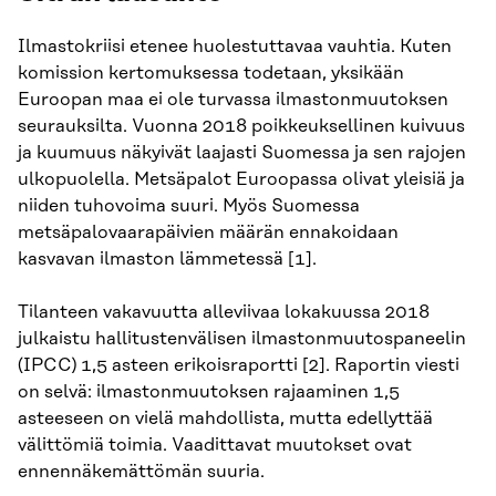
Ilmastokriisi etenee huolestuttavaa vauhtia. Kuten
komission kertomuksessa todetaan, yksikään
Euroopan maa ei ole turvassa ilmastonmuutoksen
seurauksilta. Vuonna 2018 poikkeuksellinen kuivuus
ja kuumuus näkyivät laajasti Suomessa ja sen rajojen
ulkopuolella. Metsäpalot Euroopassa olivat yleisiä ja
niiden tuhovoima suuri. Myös Suomessa
metsäpalovaarapäivien määrän ennakoidaan
kasvavan ilmaston lämmetessä [1].
Tilanteen vakavuutta alleviivaa lokakuussa 2018
julkaistu hallitustenvälisen ilmastonmuutospaneelin
(IPCC) 1,5 asteen erikoisraportti [2]. Raportin viesti
on selvä: ilmastonmuutoksen rajaaminen 1,5
asteeseen on vielä mahdollista, mutta edellyttää
välittömiä toimia. Vaadittavat muutokset ovat
ennennäkemättömän suuria.