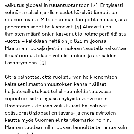
vaikutus globaaliin ruuantuotantoon [3]. Erityisesti
vehnän, maissin ja riisin sadot kärsivät lämpötilan
nousun myötä. Mitä enemmän lämpötila nousee, sitä
pahemmin sadot heikkenevät. [4] Aliravittujen
ihmisten määrä onkin kasvanut jo kolme peräkkäistä
vuotta – kaikkiaan heitä on jo 821 miljoonaa.
Maailman ruokajärjestön mukaan taustalla vaikuttaa
ilmastonmuutoksen voimistuminen ja äärisäiden
lisääntyminen. [5]
Sitra painottaa, että ruokaturvan heikkenemisen
kaltaiset ilmastonmuutoksen kansainväliset
heijastevaikutukset tulisi huomioida tulevassa
sopeutumisstrategiassa nykyistä vahvemmin.
Ilmastonmuutoksen vaikutukset heijastuvat
epäsuorasti globaalien tavara- ja energiavirtojen
kautta myös Suomen elintarvikemarkkinoihin.
Maahan tuodaan niin ruokaa, lannoitteita, rehua kuin