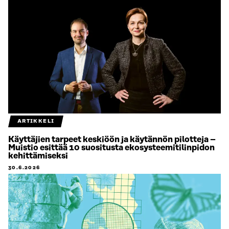
ARTIKKELI
Käyttäjien tarpeet keskiöön ja käytännön pilotteja –
Muistio esittää 10 suositusta ekosysteemitilinpidon
kehittämiseksi
30.6.2026