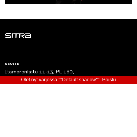
Sitra
OSOITE
Itämerenkatu 11-13, PL 160,
00181 Helsinki
Olet nyt varjossa ""Default shadow"".
Poistu
Saapumisohjeet
Y-TUNNUS
0202132-3
PUHELIN
+358 294 618 991
SÄHKÖPOSTI
etunimi.sukunimi@sitra.fi