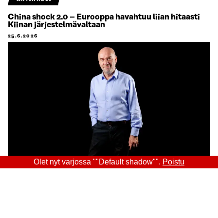
China shock 2.0 – Eurooppa havahtuu liian hitaasti
Kiinan järjestelmävaltaan
25.6.2026
Olet nyt varjossa ""Default shadow"".
Poistu
Sitra