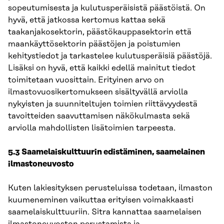
sopeutumisesta ja kulutusperäisistä päästöistä. On
hyvä, että jatkossa kertomus kattaa sekä
taakanjakosektorin, päästökauppasektorin että
maankäyttösektorin päästöjen ja poistumien
kehitystiedot ja tarkastelee kulutusperäisiä päästöjä.
Lisäksi on hyvä, että kaikki edellä mainitut tiedot
toimitetaan vuosittain. Erityinen arvo on
ilmastovuosikertomukseen sisältyvällä arviolla
nykyisten ja suunniteltujen toimien riittävyydestä
tavoitteiden saavuttamisen näkökulmasta sekä
arviolla mahdollisten lisätoimien tarpeesta.
5.3 Saamelaiskulttuurin edistäminen, saamelainen
ilmastoneuvosto
Kuten lakiesityksen perusteluissa todetaan, ilmaston
kuumeneminen vaikuttaa erityisen voimakkaasti
saamelaiskulttuuriin. Sitra kannattaa saamelaisen
ilmastoneuvoston perustamista ja