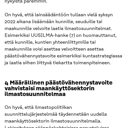
nykyistä paremmin.
On hyvä, että lainsäädäntöön tullaan vielä syksyn
2022 aikana lisäämään kunnille, seuduille tai
maakunnille velvoite laatia ilmastosuunnitelmat.
Esimerkiksi UUSILMA-hanke (7) on huomauttanut,
että kunnille, kuntien yhteenliittymille tai
maakunnille voisi asettaa velvoitteen asettaa
päästövähennystavoite esimerkiksi kuntastrategiassa
ja laatia siihen liittyvä tiekartta toimenpiteineen.
4 Määrällinen päästövähennystavoite
vahvistaisi maankäyttösektorin
ilmastosuunnitelmaa
On hyvä, että ilmastopolitiikan
suunnittelujärjestelmää täydennetään uudella
maankäyttösektorin ilmastosuunnitelmalla.
Lakiesityksen säännöskohtaisissa perusteluissa