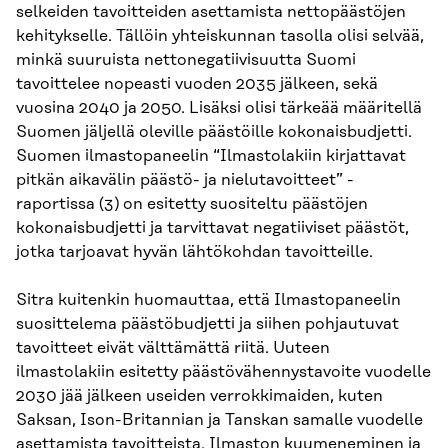
selkeiden tavoitteiden asettamista nettopäästöjen
kehitykselle. Tällöin yhteiskunnan tasolla olisi selvää,
minkä suuruista nettonegatiivisuutta Suomi
tavoittelee nopeasti vuoden 2035 jälkeen, sekä
vuosina 2040 ja 2050. Lisäksi olisi tärkeää määritellä
Suomen jäljellä oleville päästöille kokonaisbudjetti.
Suomen ilmastopaneelin “Ilmastolakiin kirjattavat
pitkän aikavälin päästö- ja nielutavoitteet” -
raportissa (3) on esitetty suositeltu päästöjen
kokonaisbudjetti ja tarvittavat negatiiviset päästöt,
jotka tarjoavat hyvän lähtökohdan tavoitteille.
Sitra kuitenkin huomauttaa, että Ilmastopaneelin
suosittelema päästöbudjetti ja siihen pohjautuvat
tavoitteet eivät välttämättä riitä. Uuteen
ilmastolakiin esitetty päästövähennystavoite vuodelle
2030 jää jälkeen useiden verrokkimaiden, kuten
Saksan, Ison-Britannian ja Tanskan samalle vuodelle
asettamista tavoitteista. Ilmaston kuumeneminen ja