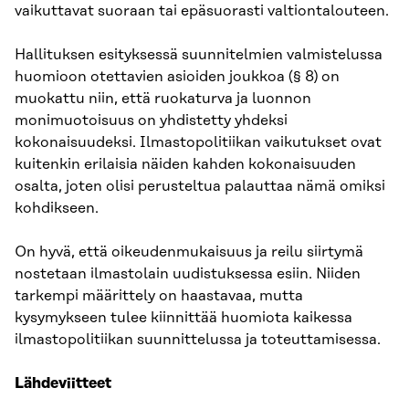
vaikuttavat suoraan tai epäsuorasti valtiontalouteen.
Hallituksen esityksessä suunnitelmien valmistelussa
huomioon otettavien asioiden joukkoa (§ 8) on
muokattu niin, että ruokaturva ja luonnon
monimuotoisuus on yhdistetty yhdeksi
kokonaisuudeksi. Ilmastopolitiikan vaikutukset ovat
kuitenkin erilaisia näiden kahden kokonaisuuden
osalta, joten olisi perusteltua palauttaa nämä omiksi
kohdikseen.
On hyvä, että oikeudenmukaisuus ja reilu siirtymä
nostetaan ilmastolain uudistuksessa esiin. Niiden
tarkempi määrittely on haastavaa, mutta
kysymykseen tulee kiinnittää huomiota kaikessa
ilmastopolitiikan suunnittelussa ja toteuttamisessa.
Lähdeviitteet