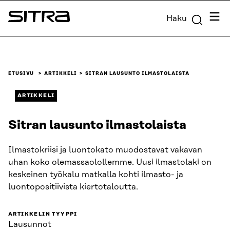
Siirry
Valik
Haku
suoraan
Sitra
sisältöön
↓
ETUSIVU
ARTIKKELI
SITRAN LAUSUNTO ILMASTOLAISTA
ARTIKKELI
Sitran lausunto ilmastolaista
Ilmastokriisi ja luontokato muodostavat vakavan
uhan koko olemassaolollemme. Uusi ilmastolaki on
keskeinen työkalu matkalla kohti ilmasto- ja
luontopositiivista kiertotaloutta.
ARTIKKELIN TYYPPI
Lausunnot