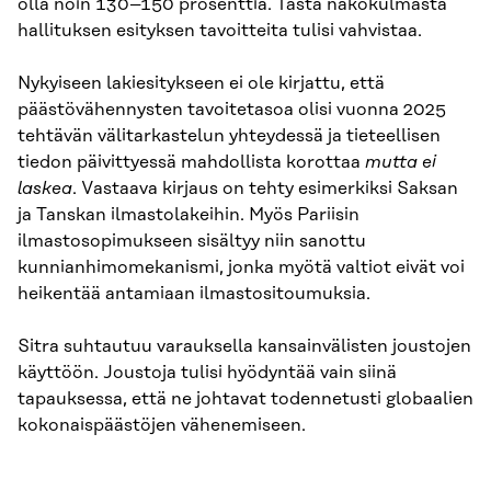
olla noin 130–150 prosenttia. Tästä näkökulmasta
hallituksen esityksen tavoitteita tulisi vahvistaa.
Nykyiseen lakiesitykseen ei ole kirjattu, että
päästövähennysten tavoitetasoa olisi vuonna 2025
tehtävän välitarkastelun yhteydessä ja tieteellisen
tiedon päivittyessä mahdollista korottaa
mutta ei
laskea
. Vastaava kirjaus on tehty esimerkiksi Saksan
ja Tanskan ilmastolakeihin. Myös Pariisin
ilmastosopimukseen sisältyy niin sanottu
kunnianhimomekanismi, jonka myötä valtiot eivät voi
heikentää antamiaan ilmastositoumuksia.
Sitra suhtautuu varauksella kansainvälisten joustojen
käyttöön. Joustoja tulisi hyödyntää vain siinä
tapauksessa, että ne johtavat todennetusti globaalien
kokonaispäästöjen vähenemiseen.