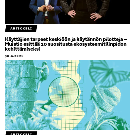
ARTIKKELI
Käyttäjien tarpeet keskiöön ja käytännön pilotteja –
Muistio esittää 10 suositusta ekosysteemitilinpidon
kehittämiseksi
30.6.2026
ARTIKKELI