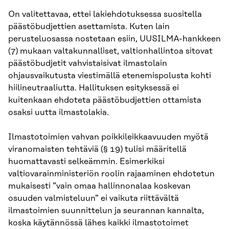
On valitettavaa, ettei lakiehdotuksessa suositella
päästöbudjettien asettamista. Kuten lain
perusteluosassa nostetaan esiin, UUSILMA-hankkeen
(7) mukaan valtakunnalliset, valtionhallintoa sitovat
päästöbudjetit vahvistaisivat ilmastolain
ohjausvaikutusta viestimällä etenemispolusta kohti
hiilineutraaliutta. Hallituksen esityksessä ei
kuitenkaan ehdoteta päästöbudjettien ottamista
osaksi uutta ilmastolakia.
Ilmastotoimien vahvan poikkileikkaavuuden myötä
viranomaisten tehtäviä (§ 19) tulisi määritellä
huomattavasti selkeämmin. Esimerkiksi
valtiovarainministeriön roolin rajaaminen ehdotetun
mukaisesti ”vain omaa hallinnonalaa koskevan
osuuden valmisteluun” ei vaikuta riittävältä
ilmastoimien suunnittelun ja seurannan kannalta,
koska käytännössä lähes kaikki ilmastotoimet