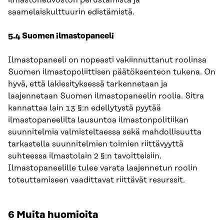
saamelaiskulttuurin edistämistä.
5.4 Suomen ilmastopaneeli
Ilmastopaneeli on nopeasti vakiinnuttanut roolinsa
Suomen ilmastopoliittisen päätöksenteon tukena. On
hyvä, että lakiesityksessä tarkennetaan ja
laajennetaan Suomen ilmastopaneelin roolia. Sitra
kannattaa lain 13 §:n edellytystä pyytää
ilmastopaneelilta lausuntoa ilmastonpolitiikan
suunnitelmia valmisteltaessa sekä mahdollisuutta
tarkastella suunnitelmien toimien riittävyyttä
suhteessa ilmastolain 2 §:n tavoitteisiin.
Ilmastopaneelille tulee varata laajennetun roolin
toteuttamiseen vaadittavat riittävät resurssit.
6 Muita huomioita