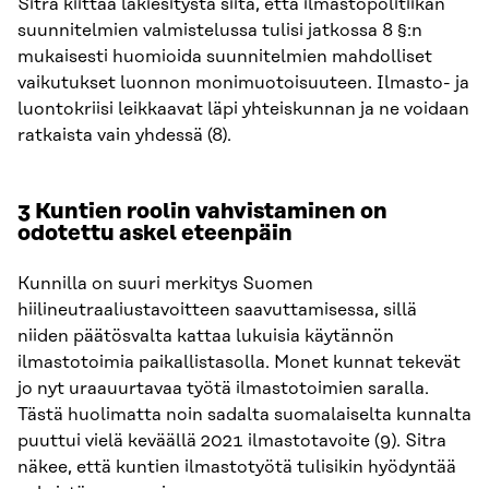
Sitra kiittää lakiesitystä siitä, että ilmastopolitiikan
suunnitelmien valmistelussa tulisi jatkossa 8 §:n
mukaisesti huomioida suunnitelmien mahdolliset
vaikutukset luonnon monimuotoisuuteen. Ilmasto- ja
luontokriisi leikkaavat läpi yhteiskunnan ja ne voidaan
ratkaista vain yhdessä (8).
3 Kuntien roolin vahvistaminen on
odotettu askel eteenpäin
Kunnilla on suuri merkitys Suomen
hiilineutraaliustavoitteen saavuttamisessa, sillä
niiden päätösvalta kattaa lukuisia käytännön
ilmastotoimia paikallistasolla. Monet kunnat tekevät
jo nyt uraauurtavaa työtä ilmastotoimien saralla.
Tästä huolimatta noin sadalta suomalaiselta kunnalta
puuttui vielä keväällä 2021 ilmastotavoite (9). Sitra
näkee, että kuntien ilmastotyötä tulisikin hyödyntää