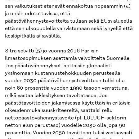
sen vaikutukset etenevät ennakoitua nopeammin (4)
ja onkin odotettavissa, että
päästövähennystavoitteita tullaan sekä EU:n alueella
että sen ulkopuolella vahvistamaan sekä lyhyellä että
keskipitkällä aikavälillä.
Sitra selvitti (5) jo vuonna 2016 Pariisin
ilmastosopimuksen asettamia velvoitteita Suomelle.
Jos päästövähennykset jaettaisiin globaalisti
yksinomaan kustannustehokkuuden perusteella,
vuoden 2030 päästövähennystavoitteen tulisi olla
noin 60 prosenttia vuoden 1990 tasoon verrattuna,
mikä vastaa lakiesityksen tavoitetasoa. Jos
päästötavoitteiden jakamisessa käytettäisiin erilaisia
oikeudenmukaisuuskriteereitä, saattaisi reilu
nettopäästövähennystavoite (pl. LULUCF-sektorin
nettonielun perustaso) vuodelle 2030 olla jopa 90
prosenttia. Vuoden 2050 tavoitteen tulisi vastaavasti