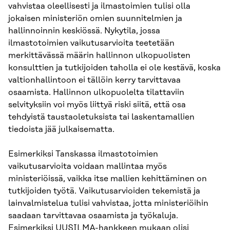
vahvistaa oleellisesti ja ilmastoimien tulisi olla
jokaisen ministeriön omien suunnitelmien ja
hallinnoinnin keskiössä. Nykytila, jossa
ilmastotoimien vaikutusarvioita teetetään
merkittävässä määrin hallinnon ulkopuolisten
konsulttien ja tutkijoiden taholla ei ole kestävä, koska
valtionhallintoon ei tällöin kerry tarvittavaa
osaamista. Hallinnon ulkopuolelta tilattaviin
selvityksiin voi myös liittyä riski siitä, että osa
tehdyistä taustaoletuksista tai laskentamallien
tiedoista jää julkaisematta.
Esimerkiksi Tanskassa ilmastotoimien
vaikutusarvioita voidaan mallintaa myös
ministeriöissä, vaikka itse mallien kehittäminen on
tutkijoiden työtä. Vaikutusarvioiden tekemistä ja
lainvalmistelua tulisi vahvistaa, jotta ministeriöihin
saadaan tarvittavaa osaamista ja työkaluja.
Esimerkiksi UUSILMA-hankkeen mukaan olisi