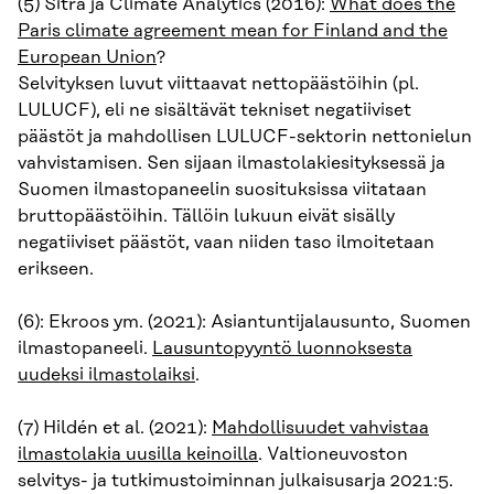
(5) Sitra ja Climate Analytics (2016):
What does the
Paris climate agreement mean for Finland and the
European Union
?
Selvityksen luvut viittaavat nettopäästöihin (pl.
LULUCF), eli ne sisältävät tekniset negatiiviset
päästöt ja mahdollisen LULUCF-sektorin nettonielun
vahvistamisen. Sen sijaan ilmastolakiesityksessä ja
Suomen ilmastopaneelin suosituksissa viitataan
bruttopäästöihin. Tällöin lukuun eivät sisälly
negatiiviset päästöt, vaan niiden taso ilmoitetaan
erikseen.
(6): Ekroos ym. (2021): Asiantuntijalausunto, Suomen
ilmastopaneeli.
Lausuntopyyntö luonnoksesta
uudeksi ilmastolaiksi
.
(7) Hildén et al. (2021):
Mahdollisuudet vahvistaa
ilmastolakia uusilla keinoilla
. Valtioneuvoston
selvitys- ja tutkimustoiminnan julkaisusarja 2021:5.