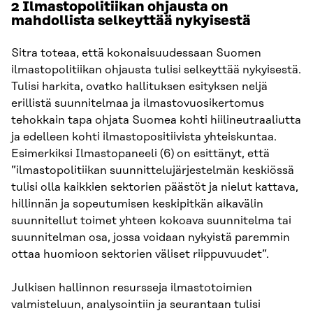
2 Ilmastopolitiikan ohjausta on
mahdollista selkeyttää nykyisestä
Sitra toteaa, että kokonaisuudessaan Suomen
ilmastopolitiikan ohjausta tulisi selkeyttää nykyisestä.
Tulisi harkita, ovatko hallituksen esityksen neljä
erillistä suunnitelmaa ja ilmastovuosikertomus
tehokkain tapa ohjata Suomea kohti hiilineutraaliutta
ja edelleen kohti ilmastopositiivista yhteiskuntaa.
Esimerkiksi Ilmastopaneeli (6) on esittänyt, että
”ilmastopolitiikan suunnittelujärjestelmän keskiössä
tulisi olla kaikkien sektorien päästöt ja nielut kattava,
hillinnän ja sopeutumisen keskipitkän aikavälin
suunnitellut toimet yhteen kokoava suunnitelma tai
suunnitelman osa, jossa voidaan nykyistä paremmin
ottaa huomioon sektorien väliset riippuvuudet”.
Julkisen hallinnon resursseja ilmastotoimien
valmisteluun, analysointiin ja seurantaan tulisi