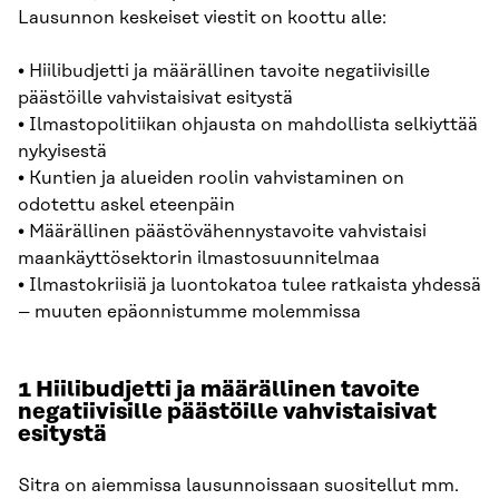
Lausunnon keskeiset viestit on koottu alle:
• Hiilibudjetti ja määrällinen tavoite negatiivisille
päästöille vahvistaisivat esitystä
• Ilmastopolitiikan ohjausta on mahdollista selkiyttää
nykyisestä
• Kuntien ja alueiden roolin vahvistaminen on
odotettu askel eteenpäin
• Määrällinen päästövähennystavoite vahvistaisi
maankäyttösektorin ilmastosuunnitelmaa
• Ilmastokriisiä ja luontokatoa tulee ratkaista yhdessä
– muuten epäonnistumme molemmissa
1 Hiilibudjetti ja määrällinen tavoite
negatiivisille päästöille vahvistaisivat
esitystä
Sitra on aiemmissa lausunnoissaan suositellut mm.