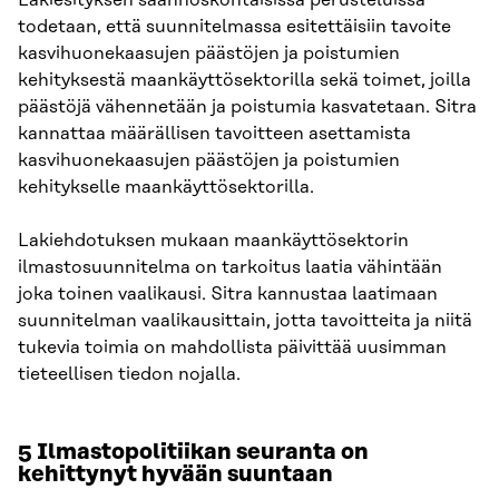
todetaan, että suunnitelmassa esitettäisiin tavoite
kasvihuonekaasujen päästöjen ja poistumien
kehityksestä maankäyttösektorilla sekä toimet, joilla
päästöjä vähennetään ja poistumia kasvatetaan. Sitra
kannattaa määrällisen tavoitteen asettamista
kasvihuonekaasujen päästöjen ja poistumien
kehitykselle maankäyttösektorilla.
Lakiehdotuksen mukaan maankäyttösektorin
ilmastosuunnitelma on tarkoitus laatia vähintään
joka toinen vaalikausi. Sitra kannustaa laatimaan
suunnitelman vaalikausittain, jotta tavoitteita ja niitä
tukevia toimia on mahdollista päivittää uusimman
tieteellisen tiedon nojalla.
5 Ilmastopolitiikan seuranta on
kehittynyt hyvään suuntaan