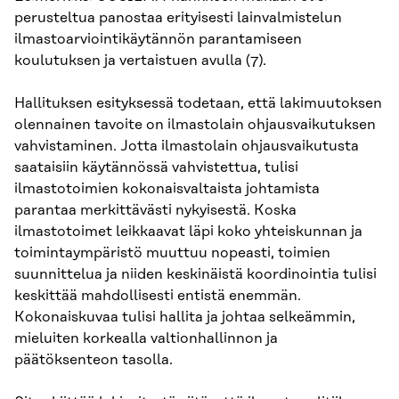
perusteltua panostaa erityisesti lainvalmistelun
ilmastoarviointikäytännön parantamiseen
koulutuksen ja vertaistuen avulla (7).
Hallituksen esityksessä todetaan, että lakimuutoksen
olennainen tavoite on ilmastolain ohjausvaikutuksen
vahvistaminen. Jotta ilmastolain ohjausvaikutusta
saataisiin käytännössä vahvistettua, tulisi
ilmastotoimien kokonaisvaltaista johtamista
parantaa merkittävästi nykyisestä. Koska
ilmastotoimet leikkaavat läpi koko yhteiskunnan ja
toimintaympäristö muuttuu nopeasti, toimien
suunnittelua ja niiden keskinäistä koordinointia tulisi
keskittää mahdollisesti entistä enemmän.
Kokonaiskuvaa tulisi hallita ja johtaa selkeämmin,
mieluiten korkealla valtionhallinnon ja
päätöksenteon tasolla.