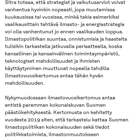
Sitra toteaa, että strategiat ja vaikutusarviot voivat
vanhentua hyvinkin nopeasti, jopa muutamissa
kuukausissa tai vuosissa, minkä takia esimerkiksi
vaalikausittain tehtävä ilmasto- ja energiastrategia
voi olla vanhentunut jo ennen vaalikauden loppua.
Ilmastopolitiikan suuntaa, onnistumisia ja haasteita
tulisikin tarkastella jatkuvalla periaatteella, koska
kansallinen ja kansainvälinen toimintaympäristö,
teknologiset mahdollisuudet ja ihmisten
käyttäytyminen muuttuvat nopealla tahdilla.
Ilmastovuosikertomus antaa tähän hyvän
mahdollisuuden.
Nykymuodossaan ilmastovuosikertomus antaa
entistä paremman kokonaiskuvan Suomen
päästökehityksestä. Kertomusta on kehitetty
vuodesta 2019 siten, että tarkastelu kattaa Suomen
ilmastopolitiikan kokonaisuuden sekä tiedot
politiikkatoimista, ilmastonmuutokseen