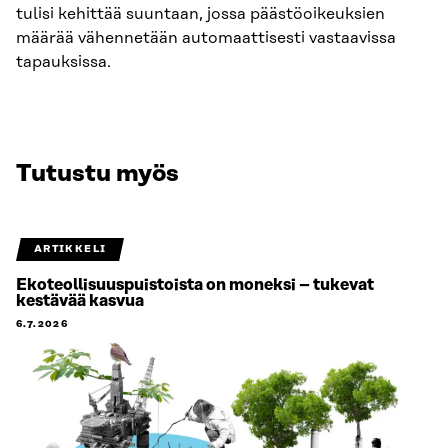
tulisi kehittää suuntaan, jossa päästöoikeuksien
määrää vähennetään automaattisesti vastaavissa
tapauksissa.
Tutustu myös
ARTIKKELI
Ekoteollisuuspuistoista on moneksi – tukevat
kestävää kasvua
6.7.2026