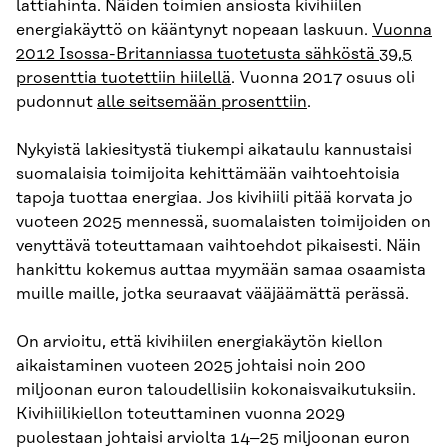
lattiahinta. Näiden toimien ansiosta kivihiilen
energiakäyttö on kääntynyt nopeaan laskuun.
Vuonna
2012 Isossa-Britanniassa tuotetusta sähköstä 39,5
prosenttia tuotettiin hiilellä
. Vuonna 2017 osuus oli
pudonnut
alle seitsemään prosenttiin
.
Nykyistä lakiesitystä tiukempi aikataulu kannustaisi
suomalaisia toimijoita kehittämään vaihtoehtoisia
tapoja tuottaa energiaa. Jos kivihiili pitää korvata jo
vuoteen 2025 mennessä, suomalaisten toimijoiden on
venyttävä toteuttamaan vaihtoehdot pikaisesti. Näin
hankittu kokemus auttaa myymään samaa osaamista
muille maille, jotka seuraavat vääjäämättä perässä.
On arvioitu, että kivihiilen energiakäytön kiellon
aikaistaminen vuoteen 2025 johtaisi noin 200
miljoonan euron taloudellisiin kokonaisvaikutuksiin.
Kivihiilikiellon toteuttaminen vuonna 2029
puolestaan johtaisi arviolta 14–25 miljoonan euron