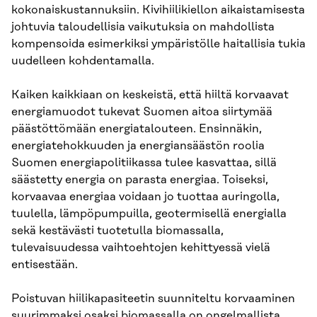
kokonaiskustannuksiin. Kivihiilikiellon aikaistamisesta
johtuvia taloudellisia vaikutuksia on mahdollista
kompensoida esimerkiksi ympäristölle haitallisia tukia
uudelleen kohdentamalla.
Kaiken kaikkiaan on keskeistä, että hiiltä korvaavat
energiamuodot tukevat Suomen aitoa siirtymää
päästöttömään energiatalouteen. Ensinnäkin,
energiatehokkuuden ja energiansäästön roolia
Suomen energiapolitiikassa tulee kasvattaa, sillä
säästetty energia on parasta energiaa. Toiseksi,
korvaavaa energiaa voidaan jo tuottaa auringolla,
tuulella, lämpöpumpuilla, geotermisellä energialla
sekä kestävästi tuotetulla biomassalla,
tulevaisuudessa vaihtoehtojen kehittyessä vielä
entisestään.
Poistuvan hiilikapasiteetin suunniteltu korvaaminen
suurimmaksi osaksi biomassalla on ongelmallista.