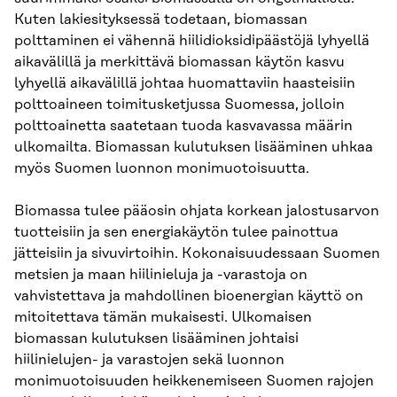
Kuten lakiesityksessä todetaan, biomassan
polttaminen ei vähennä hiilidioksidipäästöjä lyhyellä
aikavälillä ja merkittävä biomassan käytön kasvu
lyhyellä aikavälillä johtaa huomattaviin haasteisiin
polttoaineen toimitusketjussa Suomessa, jolloin
polttoainetta saatetaan tuoda kasvavassa määrin
ulkomailta. Biomassan kulutuksen lisääminen uhkaa
myös Suomen luonnon monimuotoisuutta.
Biomassa tulee pääosin ohjata korkean jalostusarvon
tuotteisiin ja sen energiakäytön tulee painottua
jätteisiin ja sivuvirtoihin. Kokonaisuudessaan Suomen
metsien ja maan hiilinieluja ja -varastoja on
vahvistettava ja mahdollinen bioenergian käyttö on
mitoitettava tämän mukaisesti. Ulkomaisen
biomassan kulutuksen lisääminen johtaisi
hiilinielujen- ja varastojen sekä luonnon
monimuotoisuuden heikkenemiseen Suomen rajojen