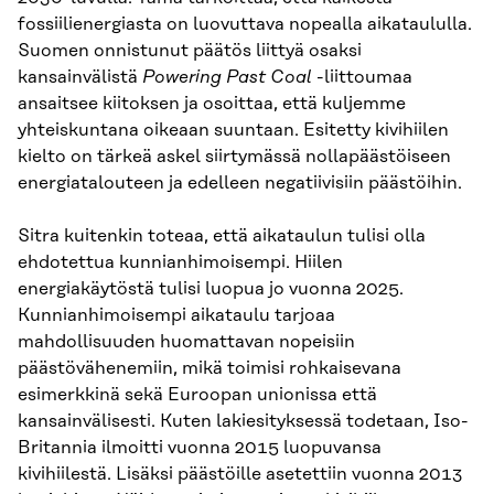
fossiilienergiasta on luovuttava nopealla aikataululla.
Suomen onnistunut päätös liittyä osaksi
kansainvälistä
Powering Past Coal
-liittoumaa
ansaitsee kiitoksen ja osoittaa, että kuljemme
yhteiskuntana oikeaan suuntaan. Esitetty kivihiilen
kielto on tärkeä askel siirtymässä nollapäästöiseen
energiatalouteen ja edelleen negatiivisiin päästöihin.
Sitra kuitenkin toteaa, että aikataulun tulisi olla
ehdotettua kunnianhimoisempi. Hiilen
energiakäytöstä tulisi luopua jo vuonna 2025.
Kunnianhimoisempi aikataulu tarjoaa
mahdollisuuden huomattavan nopeisiin
päästövähenemiin, mikä toimisi rohkaisevana
esimerkkinä sekä Euroopan unionissa että
kansainvälisesti. Kuten lakiesityksessä todetaan, Iso-
Britannia ilmoitti vuonna 2015 luopuvansa
kivihiilestä. Lisäksi päästöille asetettiin vuonna 2013