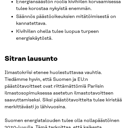
Energiansäästön roolia kivihiilen korvaamisessa
tulee korostaa nykyistä enemmän.
Säännös päästöoikeuksien mitätöimisestä on
kannatettava.
Kivihiilen ohella tulee luopua turpeen
energiakäytöstä.
Sitran lausunto
Ilmastokriisi etenee huolestuttavaa vauhtia.
Tiedämme hyvin, että Suomen ja EU:n
päästötavoitteet ovat riittämättömiä Pariisin
ilmastosopimuksessa asetetun ilmastotavoitteen
saavuttamiseksi. Siksi päästötavoitteita tulee kiristää
merkittävästi jo lähivuosina.
Suomen energiatalouden tulee olla nollapäästöinen
2030-luvulla. Tämä tarkoittaa, että kaikesta