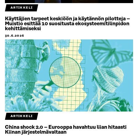
ARTIKKELI
Käyttäjien tarpeet keskiöön ja käytännön pilotteja –
Muistio esittää 10 suositusta ekosysteemitilinpidon
kehittämiseksi
30.6.2026
ARTIKKELI
China shock 2.0 – Eurooppa havahtuu liian hitaasti
Kiinan järjestelmävaltaan