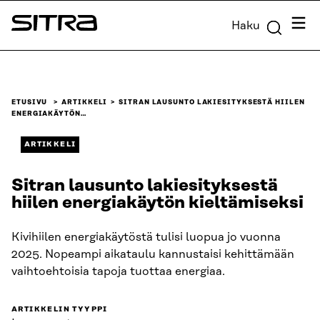
Siirry
Valik
Haku
suoraan
Sitra
sisältöön
↓
ETUSIVU
ARTIKKELI
SITRAN LAUSUNTO LAKIESITYKSESTÄ HIILEN
ENERGIAKÄYTÖN…
ARTIKKELI
Sitran lausunto lakiesityksestä
hiilen energiakäytön kieltämiseksi
Kivihiilen energiakäytöstä tulisi luopua jo vuonna
2025. Nopeampi aikataulu kannustaisi kehittämään
vaihtoehtoisia tapoja tuottaa energiaa.
ARTIKKELIN TYYPPI