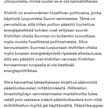
ulkopuolella, minkä vuoksi se ei ole kannatettavaa.
Kivihiili on ensimmäinen fossiilinen polttoaine, jonka
käytöstä luopumista Suomi valmistelee. Tämä on
perusteltua, sillä hiilen polton päästöt tuotettua
energiayksikköä kohden ovat erityisen suuret.
Kivihiilen ohella Suomen on kuitenkin luovuttava
myös muista fossiilisista polttoaineista. Sitra
kannustaakin Suomea luopumaan kivihiilen ohella
myös turpeen energiakäytöstä ripeässä aikataulussa,
sillä sen päästöt ovat kivihiilen veroiset
.
Kivihiilen
korvaaminen turpeella ei ole kestävää
energiapolitiikkaa.
Sitra kannattaa lakiesitykseen kirjattua säännöstä
päästöoikeuksien mitätöimisestä. Hiilikiellon
ilmastohyödyn varmistamiseksi markkinoilta tulee
vetää pois vastaava määrä päästöoikeuksia kuin mitä
kivihiilikiellon myötä jää käyttämättä. Päästökauppaa