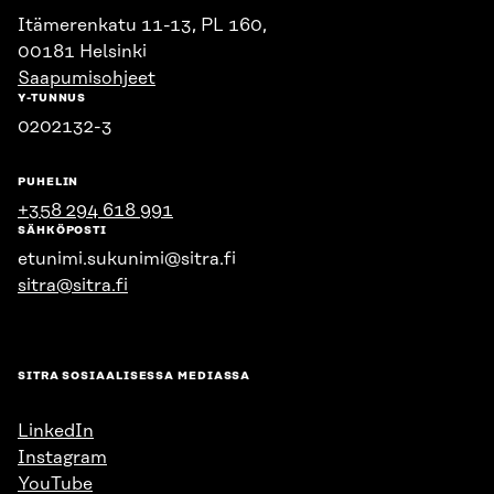
Itämerenkatu 11-13, PL 160,
00181 Helsinki
Saapumisohjeet
Y-TUNNUS
0202132-3
PUHELIN
+358 294 618 991
SÄHKÖPOSTI
etunimi.sukunimi@sitra.fi
sitra@sitra.fi
SITRA SOSIAALISESSA MEDIASSA
LinkedIn
Instagram
YouTube