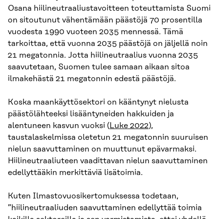
Osana hiilineutraaliustavoitteen toteuttamista Suomi
on sitoutunut vähentämään päästöjä 70 prosentilla
vuodesta 1990 vuoteen 2035 mennessä. Tämä
tarkoittaa, että vuonna 2035 päästöjä on jäljellä noin
21 megatonnia. Jotta hiilineutraalius vuonna 2035
saavutetaan, Suomen tulee samaan aikaan sitoa
ilmakehästä 21 megatonnin edestä päästöjä.
Koska maankäyttösektori on kääntynyt nielusta
päästölähteeksi lisääntyneiden hakkuiden ja
alentuneen kasvun vuoksi (
Luke 2022
),
taustalaskelmissa oletetun 21 megatonnin suuruisen
nielun saavuttaminen on muuttunut epävarmaksi.
Hiilineutraaliuteen vaadittavan nielun saavuttaminen
edellyttääkin merkittäviä lisätoimia.
Kuten Ilmastovuosikertomuksessa todetaan,
”hiilineutraaliuden saavuttaminen edellyttää toimia