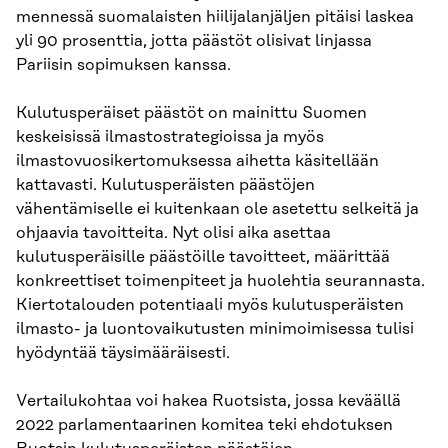
mennessä suomalaisten hiilijalanjäljen pitäisi laskea
yli 90 prosenttia, jotta päästöt olisivat linjassa
Pariisin sopimuksen kanssa.
Kulutusperäiset päästöt on mainittu Suomen
keskeisissä ilmastostrategioissa ja myös
ilmastovuosikertomuksessa aihetta käsitellään
kattavasti. Kulutusperäisten päästöjen
vähentämiselle ei kuitenkaan ole asetettu selkeitä ja
ohjaavia tavoitteita. Nyt olisi aika asettaa
kulutusperäisille päästöille tavoitteet, määrittää
konkreettiset toimenpiteet ja huolehtia seurannasta.
Kiertotalouden potentiaali myös kulutusperäisten
ilmasto- ja luontovaikutusten minimoimisessa tulisi
hyödyntää täysimääräisesti.
Vertailukohtaa voi hakea Ruotsista, jossa keväällä
2022 parlamentaarinen komitea teki ehdotuksen