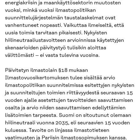
energiakriisin ja maankäyttösektorin muutosten
vuoksi, minkä vuoksi ilmastopolitiikan
suunnittelujärjestelmän taustalaskelmat ovat
vanhentuneet nopeasti. Vaikuttaa ilmeiseltä, että
uusia toimia tarvitaan pikaisesti. Nykyisten
hiilineutraaliustavoitteen arvioinnissa käytettyjen
skenaarioiden päivitystyö tulisikin aloittaa
välittömästi – ei vasta tulevina vuosina.
Päivitetyn ilmastolain §18 mukaan
Ilmastovuosikertomuksen tulee sisältää arvio
ilmastopolitiikan suunnitelmissa esitettyjen nykyisten
ja suunniteltujen toimien riittävyydestä seuraavan 15
vuoden ajalle asetettujen tavoitteiden saavuttamisen
osalta ja arvio niiden saavuttamisen edellyttämien
lisätoimien tarpeesta. Suomi on sitoutunut olemaan
hiilineutraali vuonna 2035, eli seuraavien 15 vuoden
kuluessa. Tavoite on linjassa ilmastotieteen
vaatimusten ja Pariisin ilmastosopimuksen kanssa.