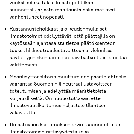
vuoksi, minkä takia ilmastopolitiikan
suunnittelujärjestelmän taustalaskelmat ovat
vanhentuneet nopeasti.
Kustannustehokkaat ja oikeudenmukaiset
ilmastotoimet edellyttävät, että päättäjillä on
käytössään ajantasaista tietoa päätöksenteon
tueksi: hiilineutraaliustavoitteen arvioinnissa
käytettyjen skenaarioiden päivitystyö tulisi aloittaa
välittömästi.
Maankäyttösektorin muuttuminen päästölähteeksi
vaarantaa Suomen hiilineutraaliustavoitteen
toteutumisen ja edellyttää määrätietoista
korjausliikettä. On huolestuttavaa, ettei
ilmastovuosikertomus heijastele tilanteen
vakavuutta.
Ilmastovuosikertomuksen arviot suunniteltujen
ilmastotoimien riittävyydestä sekä