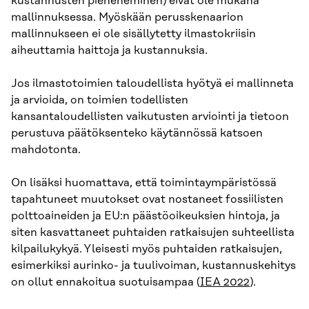
kustannusten pieneneminen) eivät ole mukana
mallinnuksessa. Myöskään perusskenaarion
mallinnukseen ei ole sisällytetty ilmastokriisin
aiheuttamia haittoja ja kustannuksia.
Jos ilmastotoimien taloudellista hyötyä ei mallinneta
ja arvioida, on toimien todellisten
kansantaloudellisten vaikutusten arviointi ja tietoon
perustuva päätöksenteko käytännössä katsoen
mahdotonta.
On lisäksi huomattava, että toimintaympäristössä
tapahtuneet muutokset ovat nostaneet fossiilisten
polttoaineiden ja EU:n päästöoikeuksien hintoja, ja
siten kasvattaneet puhtaiden ratkaisujen suhteellista
kilpailukykyä. Yleisesti myös puhtaiden ratkaisujen,
esimerkiksi aurinko- ja tuulivoiman, kustannuskehitys
on ollut ennakoitua suotuisampaa (
IEA 2022
).