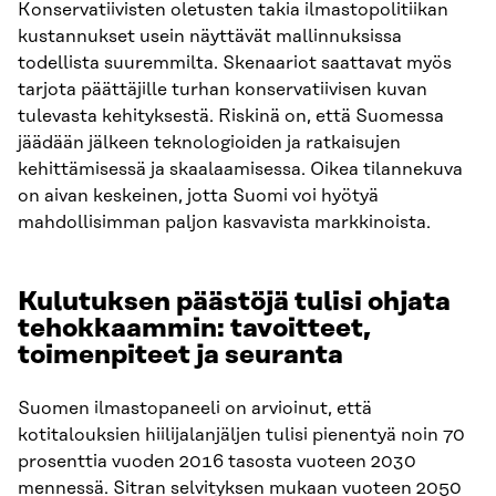
Konservatiivisten oletusten takia ilmastopolitiikan
kustannukset usein näyttävät mallinnuksissa
todellista suuremmilta. Skenaariot saattavat myös
tarjota päättäjille turhan konservatiivisen kuvan
tulevasta kehityksestä. Riskinä on, että Suomessa
jäädään jälkeen teknologioiden ja ratkaisujen
kehittämisessä ja skaalaamisessa. Oikea tilannekuva
on aivan keskeinen, jotta Suomi voi hyötyä
mahdollisimman paljon kasvavista markkinoista.
Kulutuksen päästöjä tulisi ohjata
tehokkaammin: tavoitteet,
toimenpiteet ja seuranta
Suomen ilmastopaneeli on arvioinut, että
kotitalouksien hiilijalanjäljen tulisi pienentyä noin 70
prosenttia vuoden 2016 tasosta vuoteen 2030
mennessä. Sitran selvityksen mukaan vuoteen 2050