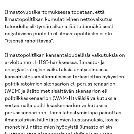
Ilmastovuosikertomuksessa todetaan, että
ilmastopolitiikan kumulatiivinen nettovaikutus
taloudelle siirtymän aikana jää todennäköisesti
negatiivisen puolelle eli ilmastopolitiikka ei ole
”itsensä rahoittavaa”.
Ilmastopolitiikan kansantaloudellisia vaikutuksia on
arvioitu mm. HIISI-hankkeessa. Ilmasto- ja
energiastrategian vaikutuksia analysoineessa
kansantalousmallinnuksessa tarkasteltiin nykyisten
politikkatoimien skenaarion eli perusskenaarion
(WEM) ja lisätoimet sisältävän skenaarion eli
politiikkaskenaarion (WAM-H) välisiä vaikutuksia
vertaamalla politiikkaskenaarion vaikutuksia
perusskenaarioon. Tämä lähestymistapa painottaa
ilmastokriisin hillintätoimien kustannuksia, koska
monet hillintätoimien hyödyistä (ilmastokriisin