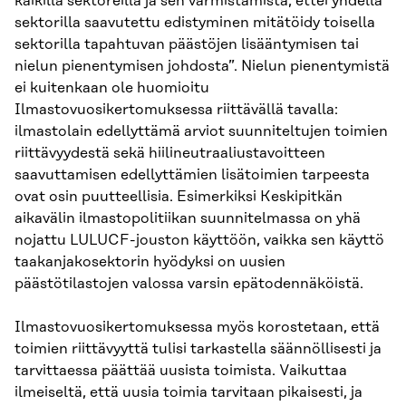
kaikilla sektoreilla ja sen varmistamista, ettei yhdellä
sektorilla saavutettu edistyminen mitätöidy toisella
sektorilla tapahtuvan päästöjen lisääntymisen tai
nielun pienentymisen johdosta”. Nielun pienentymistä
ei kuitenkaan ole huomioitu
Ilmastovuosikertomuksessa riittävällä tavalla:
ilmastolain edellyttämä arviot suunniteltujen toimien
riittävyydestä sekä hiilineutraaliustavoitteen
saavuttamisen edellyttämien lisätoimien tarpeesta
ovat osin puutteellisia. Esimerkiksi Keskipitkän
aikavälin ilmastopolitiikan suunnitelmassa on yhä
nojattu LULUCF-jouston käyttöön, vaikka sen käyttö
taakanjakosektorin hyödyksi on uusien
päästötilastojen valossa varsin epätodennäköistä.
Ilmastovuosikertomuksessa myös korostetaan, että
toimien riittävyyttä tulisi tarkastella säännöllisesti ja
tarvittaessa päättää uusista toimista. Vaikuttaa
ilmeiseltä, että uusia toimia tarvitaan pikaisesti, ja