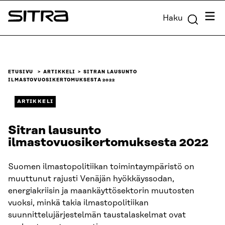
Siirry
Valik
Haku
suoraan
Sitra
sisältöön
↓
ETUSIVU
ARTIKKELI
SITRAN LAUSUNTO
ILMASTOVUOSIKERTOMUKSESTA 2022
ARTIKKELI
Sitran lausunto
ilmastovuosikertomuksesta 2022
Suomen ilmastopolitiikan toimintaympäristö on
muuttunut rajusti Venäjän hyökkäyssodan,
energiakriisin ja maankäyttösektorin muutosten
vuoksi, minkä takia ilmastopolitiikan
suunnittelujärjestelmän taustalaskelmat ovat