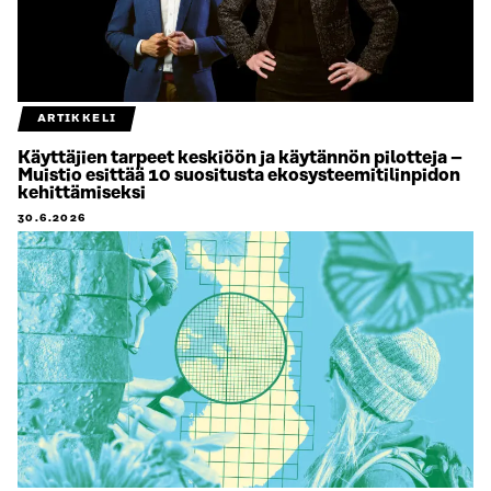
ARTIKKELI
Käyttäjien tarpeet keskiöön ja käytännön pilotteja –
Muistio esittää 10 suositusta ekosysteemitilinpidon
kehittämiseksi
30.6.2026