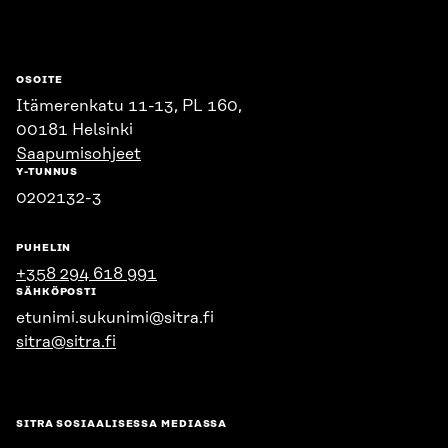
OSOITE
Itämerenkatu 11-13, PL 160,
00181 Helsinki
Saapumisohjeet
Y-TUNNUS
0202132-3
PUHELIN
+358 294 618 991
SÄHKÖPOSTI
etunimi.sukunimi@sitra.fi
sitra@sitra.fi
SITRA SOSIAALISESSA MEDIASSA