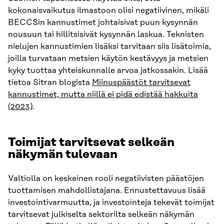
kokonaisvaikutus ilmastoon olisi negatiivinen, mikäli
BECCSin kannustimet johtaisivat puun kysynnän
nousuun tai hillitsisivät kysynnän laskua. Teknisten
nielujen kannustimien lisäksi tarvitaan siis lisätoimia,
joilla turvataan metsien käytön kestävyys ja metsien
kyky tuottaa yhteiskunnalle arvoa jatkossakin. Lisää
tietoa Sitran blogista
Miinuspäästöt tarvitsevat
kannustimet, mutta niillä ei pidä edistää hakkuita
(2023)
.
Toimijat tarvitsevat selkeän
näkymän tulevaan
Valtiolla on keskeinen rooli negatiivisten päästöjen
tuottamisen mahdollistajana. Ennustettavuus lisää
investointivarmuutta, ja investointeja tekevät toimijat
tarvitsevat julkiselta sektorilta selkeän näkymän