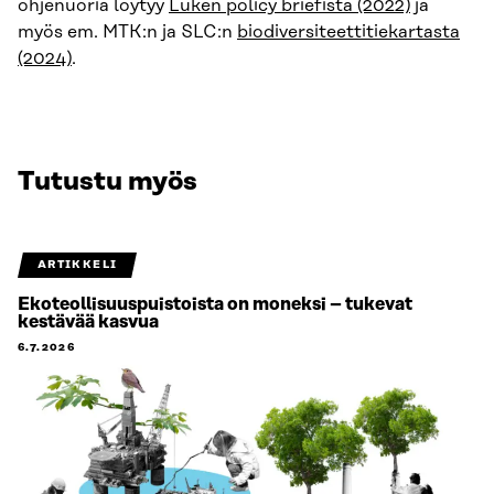
ohjenuoria löytyy
Luken policy briefista (2022)
ja
myös em. MTK:n ja SLC:n
biodiversiteettitiekartasta
(2024)
.
Tutustu myös
ARTIKKELI
Ekoteollisuuspuistoista on moneksi – tukevat
kestävää kasvua
6.7.2026