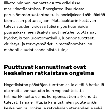
liiketoiminnan kannattavuutta erilaisissa
markkinatilanteissa. Energiateollisuudessa
peruslämmöntuotantoa tulisi ensisijaisesti sähköistää
biomassan polton sijaan. Metsäsektorin kestävän
tulevaisuuden visiossa tulisi myös huomioida
puuraaka-aineen lisäksi muut metsien tuottamat
hyödyt, kuten luontomatkailu, luonnontuotteet,
virkistys- ja terveyshyödyt, ja metsänomistajien
mahdollisuudet saada niistä tuloja.
Puuttuvat kannustimet ovat
keskeinen ratkaistava ongelma
Negatiivisten päästöjen tuottamiselle ei tällä hetkellä
ole muita kannusteita kuin vapaaehtoisilta
hiilimarkkinoilta eli ns. kompensaatiomarkkinoilta
tulevat. Tämä ei riitä, ja kannustimien puute onkin
keskeinen pullonkaula ratkaisujen etenemiselle sekä