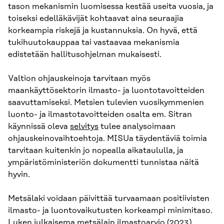
tason mekanismin luomisessa kestää useita vuosia, ja
toiseksi edelläkävijät kohtaavat aina seuraajia
korkeampia riskejä ja kustannuksia. On hyvä, että
tukihuutokauppaa tai vastaavaa mekanismia
edistetään hallitusohjelman mukaisesti.
Valtion ohjauskeinoja tarvitaan myös
maankäyttösektorin ilmasto- ja luontotavoitteiden
saavuttamiseksi. Metsien tulevien vuosikymmenien
luonto- ja ilmastotavoitteiden osalta em. Sitran
käynnissä oleva
selvitys
tulee analysoimaan
ohjauskeinovaihtoehtoja. MISUa täydentäviä toimia
tarvitaan kuitenkin jo nopealla aikataululla, ja
ympäristöministeriön dokumentti tunnistaa näitä
hyvin.
Metsälaki voidaan päivittää turvaamaan positiivisten
ilmasto- ja luontovaikutusten korkeampi minimitaso.
Luken julkaisema
metsälain ilmastoarvio (2023)