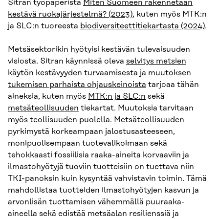
Sitran työpaperista
Miten Suomeen rakennetaan
kestävä ruokajärjestelmä? (2023)
, kuten myös MTK:n
ja SLC:n tuoreesta
biodiversiteettitiekartasta (2024)
.
Metsäsektorikin hyötyisi kestävän tulevaisuuden
visiosta. Sitran käynnissä oleva
selvitys metsien
käytön kestävyyden turvaamisesta ja muutoksen
tukemisen parhaista ohjauskeinoista
tarjoaa tähän
aineksia, kuten myös
MTK:n ja SLC:n
sekä
metsäteollisuuden
tiekartat. Muutoksia tarvitaan
myös teollisuuden puolella. Metsäteollisuuden
pyrkimystä korkeampaan jalostusasteeseen,
monipuolisempaan tuotevalikoimaan sekä
tehokkaasti fossiilisia raaka-aineita korvaaviin ja
ilmastohyötyjä tuoviin tuotteisiin on tuettava niin
TKI-panoksin kuin kysyntää vahvistavin toimin. Tämä
mahdollistaa tuotteiden ilmastohyötyjen kasvun ja
arvonlisän tuottamisen vähemmällä puuraaka-
aineella sekä edistää metsäalan resilienssiä ja