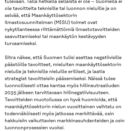
tulevaan. Tällä hetkellä sellaista ei ole – Suomella ei
ole tavoitteita teknisille tai luonnon nieluille ja on
selvää, että Maankäyttösektorin
ilmastosuunnitelman (MISU) toimet ovat
nykytilanteessa riittämättömiä ilmastotavoitteiden
saavuttamiseksi tai maankäytön kestävyyden
turvaamiseksi.
Sitra näkee, että Suomen tulisi asettaa negatiivisille
päästöille tavoitteet, mieluiten maankäyttösektorin
nielulle ja teknisille nieluille erilliset, ja laatia
strategiat tavoitteisiin pääsemiseksi. Näissä tulee
luonnollisesti ottaa kantaa myös hiilineutraaliuden
2035 jälkeen tarvittavaan hiilinegatiivisuuteen.
Tavoitteiden muotoilussa on hyvä huomioida, että
maankäyttösektorin nielun vuosittainen vaihtelu on
todennäköisesti myös jatkossa merkittävää, osin
hakkuisiin vaikuttavien markkinasuhdanteiden ja osin
luonnonprosessien vuoksi.