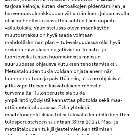
tarjoaa keinoja, kuten kiertoaikojen pidentäminen ja
harvennusvoimakkuuden vähentäminen, joiden avulla
olisi mahdollista saavuttaa suhteellisen nopeita
vaikutuksia. Valmistelussa oleva maankäytön
muutosmaksu on hyvä saada voimaan
mahdollisimman pian – tulevaisuudessa olisi hyvä
arvioida raivauksen negatiivisten ilmasto- ja
luontovaikutusten huomioimista maksun
suuruudessa ohjausvaikutuksen tehostamiseksi.
Metsätalouden tukia voidaan ohjata enemmän
luonnonhoitoon ja päivittää niin, että ne ohjaisivat
jatkuvapeitteiseen kasvatukseen rehevillä
turvemailla. Tulosperusteisia tukia
ympäristöhyödyistä kannattaa pilotoida sekä maa-
että metsätaloudessa. EU:n yhteistä
maatalouspolitiikkaa tulisi tulevalle kaudelle kehittää
tulosperusteiseen suuntaan (
Sitra 2023
). Maa- ja
metsätalouden tukijärjestelmien kehittämisen