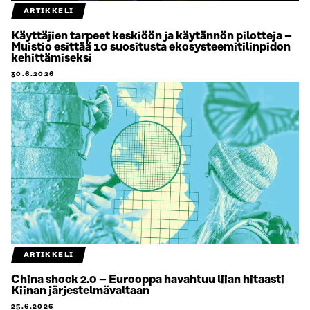
ARTIKKELI
Käyttäjien tarpeet keskiöön ja käytännön pilotteja –
Muistio esittää 10 suositusta ekosysteemitilinpidon
kehittämiseksi
30.6.2026
ARTIKKELI
China shock 2.0 – Eurooppa havahtuu liian hitaasti
Kiinan järjestelmävaltaan
25.6.2026