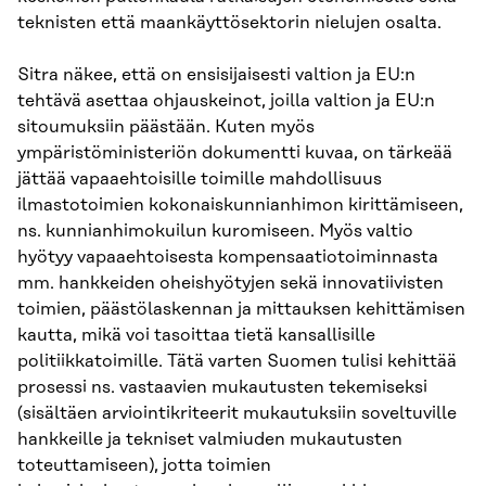
teknisten että maankäyttösektorin nielujen osalta.
Sitra näkee, että on ensisijaisesti valtion ja EU:n
tehtävä asettaa ohjauskeinot, joilla valtion ja EU:n
sitoumuksiin päästään. Kuten myös
ympäristöministeriön dokumentti kuvaa, on tärkeää
jättää vapaaehtoisille toimille mahdollisuus
ilmastotoimien kokonaiskunnianhimon kirittämiseen,
ns. kunnianhimokuilun kuromiseen. Myös valtio
hyötyy vapaaehtoisesta kompensaatiotoiminnasta
mm. hankkeiden oheishyötyjen sekä innovatiivisten
toimien, päästölaskennan ja mittauksen kehittämisen
kautta, mikä voi tasoittaa tietä kansallisille
politiikkatoimille. Tätä varten Suomen tulisi kehittää
prosessi ns. vastaavien mukautusten tekemiseksi
(sisältäen arviointikriteerit mukautuksiin soveltuville
hankkeille ja tekniset valmiuden mukautusten
toteuttamiseen), jotta toimien