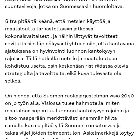
suuntaviivoja, jotka on Suomessakin huomioitava.
Sitra pitää tärkeänä, että metsien käyttöä ja
maataloutta tarkasteltaisiin jatkossa
kokonaisvaltaisesti, ja näihin liittyvät tavoitteet
sovitettaisiin läpinäkyvästi yhteen niin, että kantavana
ajatuksena on hyvinvointi luonnon kantokyvyn
rajoissa. Tällä hetkellä metsiin ja maatalouteen
kohdistuu useita, osin keskenään ristiriidassa olevia
strategioita ja tavoitteita, eikä kuva tulevasta ole
selkeä.
On hienoa, että Suomen ruokajärjestelmän visio 2040
on jo työn alla. Visiossa tulee hahmotella, miten
maatalous sopeutuu luonnon kantokyvyn rajoihin ja
sitoo maaperään merkittävästi enemmän hiiltä
samalla kun se pitää yllä Suomen ruokaturvaa ja
takaa viljelijöiden toimeentulon. Askelmerkkejä löytyy