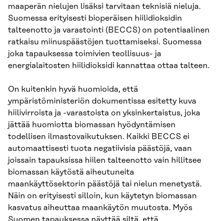
maaperän nielujen lisäksi tarvitaan teknisiä nieluja.
Suomessa erityisesti bioperäisen hiilidioksidin
talteenotto ja varastointi (BECCS) on potentiaalinen
ratkaisu miinuspäästöjen tuottamiseksi. Suomessa
joka tapauksessa toimivien teollisuus- ja
energialaitosten hiilidioksidi kannattaa ottaa talteen.
On kuitenkin hyvä huomioida, että
ympäristöministeriön dokumentissa esitetty kuva
hiilivirroista ja -varastoista on yksinkertaistus, joka
jättää huomiotta biomassan hyödyntämisen
todellisen ilmastovaikutuksen. Kaikki BECCS ei
automaattisesti tuota negatiivisia päästöjä, vaan
joissain tapauksissa hiilen talteenotto vain hillitsee
biomassan käytöstä aiheutuneita
maankäyttösektorin päästöjä tai nielun menetystä.
Näin on erityisesti silloin, kun käytetyn biomassan
kasvatus aiheuttaa maankäytön muutosta. Myös
Suomen tapauksessa näyttää siltä, että