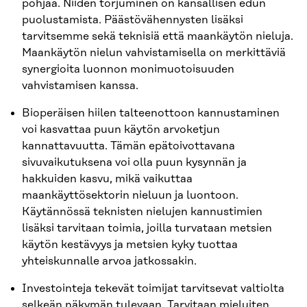
pohjaa. Niiden torjuminen on kansallisen edun
puolustamista. Päästövähennysten lisäksi
tarvitsemme sekä teknisiä että maankäytön nieluja.
Maankäytön nielun vahvistamisella on merkittäviä
synergioita luonnon monimuotoisuuden
vahvistamisen kanssa.
Bioperäisen hiilen talteenottoon kannustaminen
voi kasvattaa puun käytön arvoketjun
kannattavuutta. Tämän epätoivottavana
sivuvaikutuksena voi olla puun kysynnän ja
hakkuiden kasvu, mikä vaikuttaa
maankäyttösektorin nieluun ja luontoon.
Käytännössä teknisten nielujen kannustimien
lisäksi tarvitaan toimia, joilla turvataan metsien
käytön kestävyys ja metsien kyky tuottaa
yhteiskunnalle arvoa jatkossakin.
Investointeja tekevät toimijat tarvitsevat valtiolta
selkeän näkymän tulevaan. Tarvitaan mieluiten