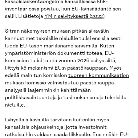
kaksoislaskentaongelma kansallisessa khk-
inventaariossa poistuu, kun EU-lainsäädäntö sen
sallii. Lisätietoja
YM:n selvityksestä (2022)
.
Sitran näkemyksen mukaan pitkän aikavälin
kannustimet teknisille nieluille tulisi ensisijaisesti
luoda EU-tason markkinamekanismilla. Kuten
ympäristöministeriön dokumentti toteaa, EU-
komission tulisi tuoda vuonna 2026 esitys siitä,
liittyisikö mekanismi EU:n päästökauppaan. Myös
edellä mainitun komission
tuoreen kommunikaation
mukaan komissio valmistautuu päästökauppa-
analyysiä laajemminkin kehittämään
politiikkavaihtoehtoja ja tukimekanismeja teknisille
nieluille.
Lyhyellä aikavälillä tarvitaan kuitenkin myös
kansallisia ohjauskeinoja, jotta investoinnit
ratkaisuihin voidaan saada liikkeelle. Ensinnäkin EU-