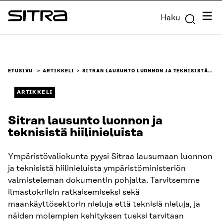
Siirry
Valik
Haku
suoraan
Sitra
sisältöön
↓
ETUSIVU
ARTIKKELI
SITRAN LAUSUNTO LUONNON JA TEKNISISTÄ…
ARTIKKELI
Sitran lausunto luonnon ja
teknisistä hiilinieluista
Ympäristövaliokunta pyysi Sitraa lausumaan luonnon
ja teknisistä hiilinieluista ympäristöministeriön
valmisteleman dokumentin pohjalta. Tarvitsemme
ilmastokriisin ratkaisemiseksi sekä
maankäyttösektorin nieluja että teknisiä nieluja, ja
näiden molempien kehityksen tueksi tarvitaan