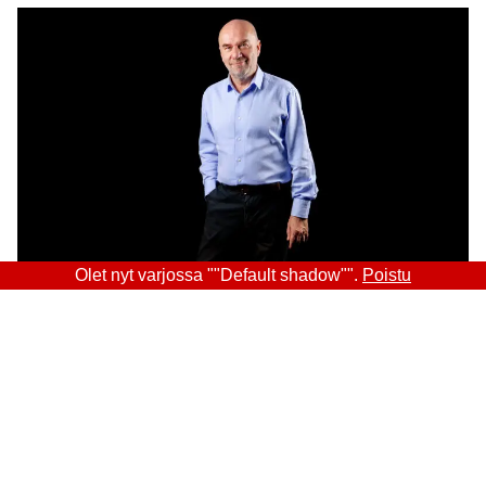
Olet nyt varjossa ""Default shadow"".
Poistu
Sitra
OSOITE