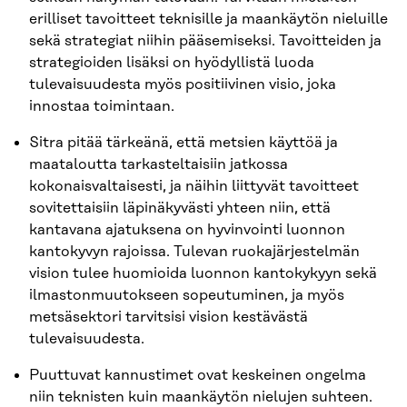
erilliset tavoitteet teknisille ja maankäytön nieluille
sekä strategiat niihin pääsemiseksi. Tavoitteiden ja
strategioiden lisäksi on hyödyllistä luoda
tulevaisuudesta myös positiivinen visio, joka
innostaa toimintaan.
Sitra pitää tärkeänä, että metsien käyttöä ja
maataloutta tarkasteltaisiin jatkossa
kokonaisvaltaisesti, ja näihin liittyvät tavoitteet
sovitettaisiin läpinäkyvästi yhteen niin, että
kantavana ajatuksena on hyvinvointi luonnon
kantokyvyn rajoissa. Tulevan ruokajärjestelmän
vision tulee huomioida luonnon kantokykyyn sekä
ilmastonmuutokseen sopeutuminen, ja myös
metsäsektori tarvitsisi vision kestävästä
tulevaisuudesta.
Puuttuvat kannustimet ovat keskeinen ongelma
niin teknisten kuin maankäytön nielujen suhteen.