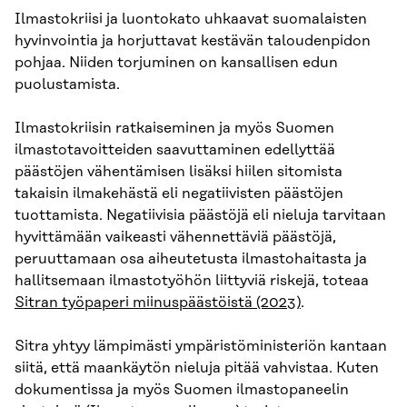
Ilmastokriisi ja luontokato uhkaavat suomalaisten
hyvinvointia ja horjuttavat kestävän taloudenpidon
pohjaa. Niiden torjuminen on kansallisen edun
puolustamista.
Ilmastokriisin ratkaiseminen ja myös Suomen
ilmastotavoitteiden saavuttaminen edellyttää
päästöjen vähentämisen lisäksi hiilen sitomista
takaisin ilmakehästä eli negatiivisten päästöjen
tuottamista. Negatiivisia päästöjä eli nieluja tarvitaan
hyvittämään vaikeasti vähennettäviä päästöjä,
peruuttamaan osa aiheutetusta ilmastohaitasta ja
hallitsemaan ilmastotyöhön liittyviä riskejä, toteaa
Sitran työpaperi miinuspäästöistä (2023)
.
Sitra yhtyy lämpimästi ympäristöministeriön kantaan
siitä, että maankäytön nieluja pitää vahvistaa. Kuten
dokumentissa ja myös Suomen ilmastopaneelin