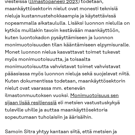
viesteissä (
Ilmastopaneeli 2023
) todetaan,
maankäyttösektorin nielut ovat monesti teknisiä
nieluja kustannustehokkaampia ja käytettävissä
nopeammalla aikataululla. Lisäksi luonnon nielulla on
kytkös muillakin tavoin kestävään maankäyttöön,
kuten luontokadon pysäyttämiseen ja luonnon
monimuotoisuuden tilan kääntämiseen elpymisuralle.
Monet luonnon nielua kasvattavat toimet tukevat
myös monimuotoisuutta, ja toisaalta
monimuotoisuutta vahvistavat toimet vahvistavat
pääasiassa myös luonnon nieluja sekä suojelevat niitä.
Kuten dokumentissa todetaan, maankäyttösektorin
nielut ovat vaarassa mm. etenevän
ilmastonmuutoksen vuoksi.
Monimuotoisuus sen
sijaan lisää resilienssiä
eli metsien vastustuskykyä
tuleville uhille ja auttaa maankäyttösektoria
sopeutumaan tuholaisiin ja äärisäihin.
Samoin Sitra yhtyy kantaan siitä, että metsien ja