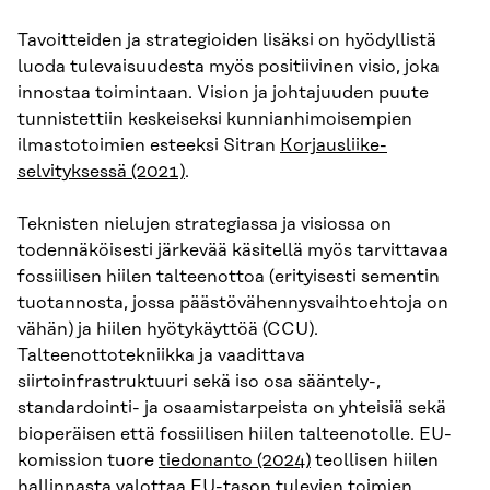
Tavoitteiden ja strategioiden lisäksi on hyödyllistä
luoda tulevaisuudesta myös positiivinen visio, joka
innostaa toimintaan. Vision ja johtajuuden puute
tunnistettiin keskeiseksi kunnianhimoisempien
ilmastotoimien esteeksi Sitran
Korjausliike-
selvityksessä (2021)
.
Teknisten nielujen strategiassa ja visiossa on
todennäköisesti järkevää käsitellä myös tarvittavaa
fossiilisen hiilen talteenottoa (erityisesti sementin
tuotannosta, jossa päästövähennysvaihtoehtoja on
vähän) ja hiilen hyötykäyttöä (CCU).
Talteenottotekniikka ja vaadittava
siirtoinfrastruktuuri sekä iso osa sääntely-,
standardointi- ja osaamistarpeista on yhteisiä sekä
bioperäisen että fossiilisen hiilen talteenotolle. EU-
komission tuore
tiedonanto (2024)
teollisen hiilen
hallinnasta valottaa EU-tason tulevien toimien