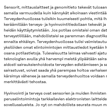
Sensorit, mittauslaitteet ja genomitieto tekevät tuloaa
samalla varmuudella kuin kännykät aikoinaan viestintää
Terveydenhuollossa tulisikin kuumeisesti pohtia, mitä ih
keräämillään terveys- ja hyvinvointitiedollaan tekevät ja
heidän käyttäytymistään. Jos potilas omistaisi oman da
terveystilillään, mahdollistaisi se paremman diagnostiik
ennalta ehkäisyn. Terveydenhuollossa tulisi valmistautua
yksilöiden omat elintoimintojen mittaustiedot kyetää
osana potilastietoja. Tulevaisuutta leimaa vahvasti ajatu
teknologian avulla yhä harvempi meistä ylipäätään sair
aidosti sairauksienhoidosta terveyden edistämiseen ja s
sairastuvat, voivat saada yhä parempaa hoitoa varhaise
kärsimys vähenee ja samalla terveydenhuoltoa voidaan
merkittävästi tehostaa.
Hyvinvointi ja terveys ovat sensorien ja muiden ihmisten
peruselintoimintoja tarkkailevien elektronisten laittei
sovellusalueista. Jo nyt on mahdollista seurata muun 