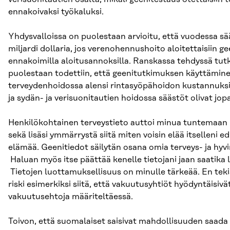
ennakoivaksi työkaluksi.
Yhdysvalloissa on puolestaan arvioitu, että vuodessa sää
miljardi dollaria, jos verenohennushoito aloitettaisiin ge
ennakoimilla aloitusannoksilla. Ranskassa tehdyssä tu
puolestaan todettiin, että geenitutkimuksen käyttämin
terveydenhoidossa alensi rintasyöpähoidon kustannuksi
ja sydän- ja verisuonitautien hoidossa säästöt olivat jop
Henkilökohtainen terveystieto auttoi minua tuntemaan
sekä lisäsi ymmärrystä siitä miten voisin elää itselleni 
elämää. Geenitiedot säilytän osana omia terveys- ja hyvin
Haluan myös itse päättää kenelle tietojani jaan saatika 
Tietojen luottamuksellisuus on minulle tärkeää. En tekisi 
riski esimerkiksi siitä, että vakuutusyhtiöt hyödyntäisiv
vakuutusehtoja määriteltäessä.
Toivon, että suomalaiset saisivat mahdollisuuden saada