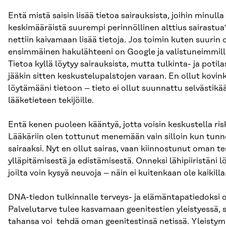
Entä mistä saisin lisää tietoa sairauksista, joihin minulla
keskimääräistä suurempi perinnöllinen alttius sairastu
nettiin kaivamaan lisää tietoja. Jos toimin kuten suurin 
ensimmäinen hakulähteeni on Google ja valistuneimmilla
Tietoa kyllä löytyy sairauksista, mutta tulkinta- ja poti
jääkin sitten keskustelupalstojen varaan. En ollut kovin
löytämääni tietoon – tieto ei ollut suunnattu selvästikä
lääketieteen tekijöille.
Entä kenen puoleen kääntyä, jotta voisin keskustella risk
Lääkäriin olen tottunut menemään vain silloin kun tunn
sairaaksi. Nyt en ollut sairas, vaan kiinnostunut oman te
ylläpitämisestä ja edistämisestä. Onneksi lähipiiristäni lö
joilta voin kysyä neuvoja – näin ei kuitenkaan ole kaikilla
DNA-tiedon tulkinnalle terveys- ja elämäntapatiedoksi o
Palvelutarve tulee kasvamaan geenitestien yleistyessä, si
tahansa voi tehdä oman geenitestinsä netissä. Yleistym