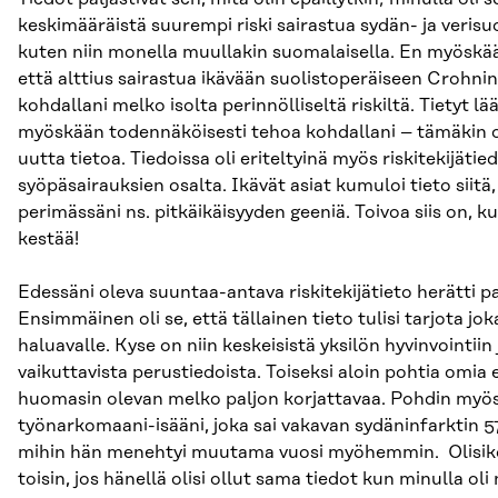
keskimääräistä suurempi riski sairastua sydän- ja verisu
kuten niin monella muullakin suomalaisella. En myöskään
että alttius sairastua ikävään suolistoperäiseen Crohnin
kohdallani melko isolta perinnölliseltä riskiltä. Tietyt lä
myöskään todennäköisesti tehoa kohdallani – tämäkin ol
uutta tietoa. Tiedoissa oli eriteltyinä myös riskitekijätied
syöpäsairauksien osalta. Ikävät asiat kumuloi tieto siitä
perimässäni ns. pitkäikäisyyden geeniä. Toivoa siis on,
kestää!
Edessäni oleva suuntaa-antava riskitekijätieto herätti pa
Ensimmäinen oli se, että tällainen tieto tulisi tarjota joka
haluavalle. Kyse on niin keskeisistä yksilön hyvinvointiin
vaikuttavista perustiedoista. Toiseksi aloin pohtia omia e
huomasin olevan melko paljon korjattavaa. Pohdin my
työnarkomaani-isääni, joka sai vakavan sydäninfarktin 5
mihin hän menehtyi muutama vuosi myöhemmin. Olisiko 
toisin, jos hänellä olisi ollut sama tiedot kun minulla oli