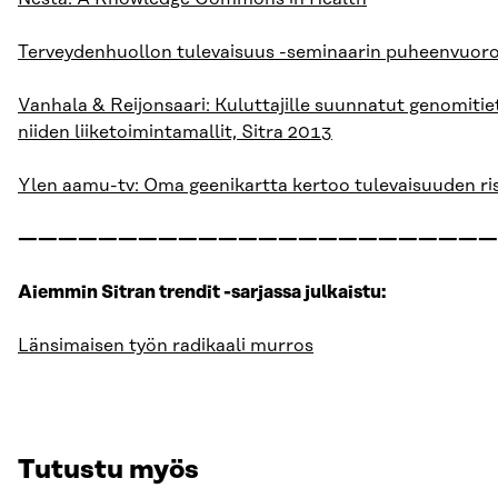
Terveydenhuollon tulevaisuus -seminaarin puheenvuor
Vanhala & Reijonsaari: Kuluttajille suunnatut genomitie
niiden liiketoimintamallit, Sitra 2013
Ylen aamu-tv: Oma geenikartta kertoo tulevaisuuden ri
————————————————————————
Aiemmin Sitran trendit -sarjassa julkaistu:
Länsimaisen työn radikaali murros
Tutustu myös