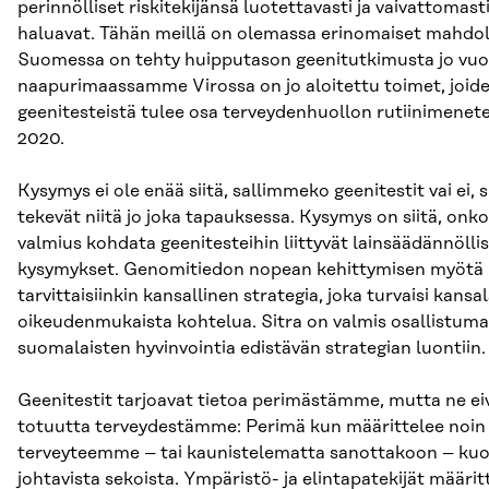
perinnölliset riskitekijänsä luotettavasti ja vaivattomasti
haluavat. Tähän meillä on olemassa erinomaiset mahdoll
Suomessa on tehty huipputason geenitutkimusta jo vuos
naapurimaassamme Virossa on jo aloitettu toimet, joide
geenitesteistä tulee osa terveydenhuollon rutiinimenet
2020.
Kysymys ei ole enää siitä, sallimmeko geenitestit vai ei, s
tekevät niitä jo joka tapauksessa. Kysymys on siitä, onko 
valmius kohdata geenitesteihin liittyvät lainsäädännöllis
kysymykset. Genomitiedon nopean kehittymisen myöt
tarvittaisiinkin kansallinen strategia, joka turvaisi kansa
oikeudenmukaista kohtelua. Sitra on valmis osallistuma
suomalaisten hyvinvointia edistävän strategian luontiin.
Geenitestit tarjoavat tietoa perimästämme, mutta ne ei
totuutta terveydestämme: Perimä kun määrittelee noi
terveyteemme – tai kaunistelematta sanottakoon – 
johtavista sekoista. Ympäristö- ja elintapatekijät määrit