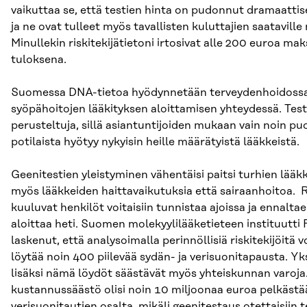
vaikuttaa se, että testien hinta on pudonnut dramaattis
ja ne ovat tulleet myös tavallisten kuluttajien saataville 
Minullekin riskitekijätietoni irtosivat alle 200 euroa ma
tuloksena.
Suomessa DNA-tietoa hyödynnetään terveydenhoidossa 
syöpähoitojen lääkityksen aloittamisen yhteydessä. Test
perusteltuja, sillä asiantuntijoiden mukaan vain noin puo
potilaista hyötyy nykyisin heille määrätyistä lääkkeistä.
Geenitestien yleistyminen vähentäisi paitsi turhien lää
myös lääkkeiden haittavaikutuksia että sairaanhoitoa. R
kuuluvat henkilöt voitaisiin tunnistaa ajoissa ja ennalta
aloittaa heti. Suomen molekyylilääketieteen instituutt
laskenut, että analysoimalla perinnöllisiä riskitekijöitä vo
löytää noin 400 piilevää sydän- ja verisuonitapausta. Yk
lisäksi nämä löydöt säästävät myös yhteiskunnan varoja
kustannussäästö olisi noin 10 miljoonaa euroa pelkästä
verisuonitautien osalta, mikäli geenitestaus otettaisiin