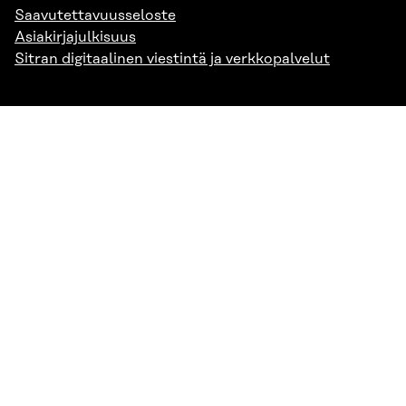
Saavutettavuusseloste
Asiakirjajulkisuus
Sitran digitaalinen viestintä ja verkkopalvelut