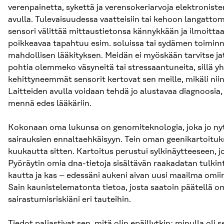
verenpainetta, sykettä ja verensokeriarvoja elektroniste
avulla. Tulevaisuudessa vaatteisiin tai kehoon langattom
sensori välittää mittaustietonsa kännykkään ja ilmoittaa,
poikkeavaa tapahtuu esim. soluissa tai sydämen toiminna
mahdollisen lääkityksen. Meidän ei myöskään tarvitse j
pohtia olemmeko väsyneitä tai stressaantuneita, sillä y
kehittyneemmät sensorit kertovat sen meille, mikäli ni
Laitteiden avulla voidaan tehdä jo alustavaa diagnoosia, 
mennä edes lääkäriin.
Kokonaan oma lukunsa on genomiteknologia, joka jo ny
sairauksien ennaltaehkäisyyn. Tein oman geenikartoituk
kuukautta sitten. Kartoitus perustui sylkinäytteeseen, jo
Pyöräytin omia dna-tietoja sisältävän raakadatan tulki
kautta ja kas – edessäni aukeni aivan uusi maailma omiin
Sain kaunistelematonta tietoa, josta saatoin päätellä o
sairastumisriskiäni eri tauteihin.
Tiedot paljastivat sen, mitä olin epäillytkin; minulla oli s