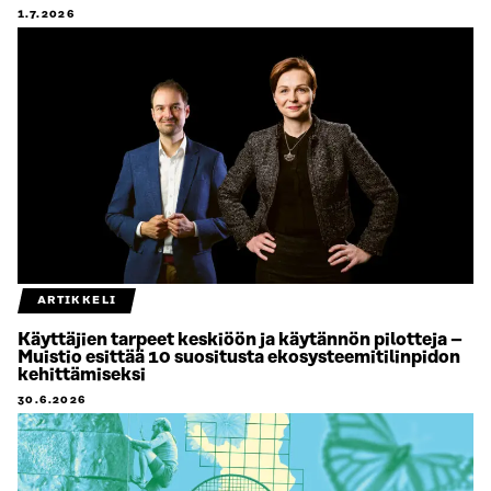
1.7.2026
ARTIKKELI
Käyttäjien tarpeet keskiöön ja käytännön pilotteja –
Muistio esittää 10 suositusta ekosysteemitilinpidon
kehittämiseksi
30.6.2026