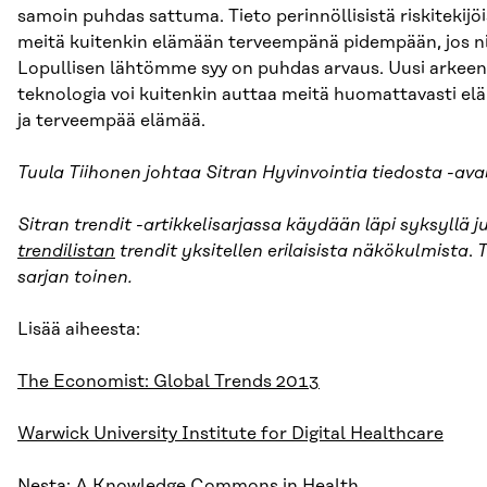
samoin puhdas sattuma. Tieto perinnöllisistä riskitekij
meitä kuitenkin elämään terveempänä pidempään, jos n
Lopullisen lähtömme syy on puhdas arvaus. Uusi arkeen
teknologia voi kuitenkin auttaa meitä huomattavasti 
ja terveempää elämää.
Tuula Tiihonen johtaa Sitran Hyvinvointia tiedosta -ava
Sitran trendit -artikkelisarjassa käydään läpi syksyllä 
trendilistan
trendit yksitellen erilaisista näkökulmista
.
T
sarjan toinen.
Lisää aiheesta:
The Economist: Global Trends 2013
Warwick University Institute for Digital Healthcare
Nesta: A Knowledge Commons in Health