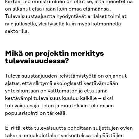
kertaa. Iso onnistuminen on ollut se, että menetelmä
on alkanut elää ikään kuin omaa elämäänsä .
Tulevaisuustaajuutta hyödyntävät erilaiset toimijat
niin julkisella, yksityisellä kuin myös kolmannella
sektorilla.
Mikä on projektin merkitys
tulevaisuudessa?
Tulevaisuustaajuuden kehittämistyötä on ohjannut
ajatus, että siirtymä ekologisesti kestävämpään
yhteiskuntaan on välttämätön ja että tämä
kestävämpi tulevaisuus kuuluu kaikille – siksi
tulevaisuusajattelun ja muutoksen tekemisen
popularisointi on tärkeää.
Ei riitä, että tulevaisuutta pohditaan suljettujen ovien
takana, ennakointialan verkostoissa tai päättäjien