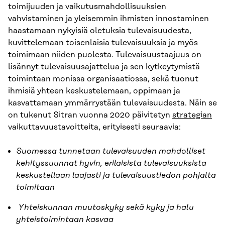
toimijuuden ja vaikutusmahdollisuuksien
vahvistaminen ja yleisemmin ihmisten innostaminen
haastamaan nykyisiä oletuksia tulevaisuudesta,
kuvittelemaan toisenlaisia tulevaisuuksia ja myös
toimimaan niiden puolesta. Tulevaisuustaajuus on
lisännyt tulevaisuusajattelua ja sen kytkeytymistä
toimintaan monissa organisaatiossa, sekä tuonut
ihmisiä yhteen keskustelemaan, oppimaan ja
kasvattamaan ymmärrystään tulevaisuudesta. Näin se
on tukenut Sitran vuonna 2020 päivitetyn
strategian
vaikuttavuustavoitteita, erityisesti seuraavia:
Suomessa tunnetaan tulevaisuuden mahdolliset
kehityssuunnat hyvin, erilaisista tulevaisuuksista
keskustellaan laajasti ja tulevaisuustiedon pohjalta
toimitaan
Yhteiskunnan muutoskyky sekä kyky ja halu
yhteistoimintaan kasvaa