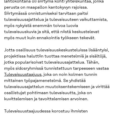
lähtökohtana oli siirtymä kohti yhteiskuntaa, jonka
perusta on maapallon kantokyvyn rajoissa.
Siirtymässä onnistumiseksi tarvitaan paitsi
tulevaisuusajattelua ja tulevaisuuteen vaikuttamista,
myös nykyistä enemmän toivoa luovia
tulevaisuuskuvia ja sitä, että niistä keskustelevat
myös muut kuin ennakointia työkseen tekevät.
Jotta osallisuus tulevaisuuskeskusteluissa lisääntyisi,
projektissa haluttiin tuottaa menetelmiä ja sisältöjä,
jotka popularisoivat tulevaisuusajattelua. Tähän,
myös sidosryhmissä tunnistettuun tarpeeseen vastaa
Tulevaisuustaajuus
, joka on noin kolmen tunnin
mittainen työpajamenetelmä. Se yhdistää
tulevaisuusajattelun muutoksentekemiseen ja virittää
osallistujat pohtimaan tulevaisuutta, joka on
kuvittelemisen ja tavoittelemisen arvoinen.
Tulevaisuustaajuudessa korostuu ihmisten