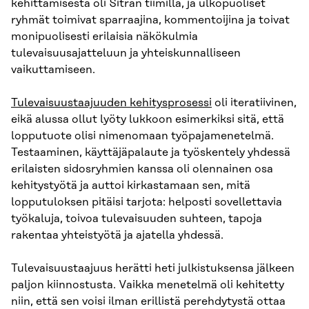
kehittämisestä oli Sitran tiimillä, ja ulkopuoliset
ryhmät toimivat sparraajina, kommentoijina ja toivat
monipuolisesti erilaisia näkökulmia
tulevaisuusajatteluun ja yhteiskunnalliseen
vaikuttamiseen.
Tulevaisuustaajuuden kehitysprosessi
oli iteratiivinen,
eikä alussa ollut lyöty lukkoon esimerkiksi sitä, että
lopputuote olisi nimenomaan työpajamenetelmä.
Testaaminen, käyttäjäpalaute ja työskentely yhdessä
erilaisten sidosryhmien kanssa oli olennainen osa
kehitystyötä ja auttoi kirkastamaan sen, mitä
lopputuloksen pitäisi tarjota: helposti sovellettavia
työkaluja, toivoa tulevaisuuden suhteen, tapoja
rakentaa yhteistyötä ja ajatella yhdessä.
Tulevaisuustaajuus herätti heti julkistuksensa jälkeen
paljon kiinnostusta. Vaikka menetelmä oli kehitetty
niin, että sen voisi ilman erillistä perehdytystä ottaa