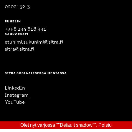
0202132-3
PUHELIN
+358 294 618 991
SÄHKÖPOSTI
etunimi.sukunimi@sitra.fi
sitra@sitra.fi
SITRA SOSIAALISESSA MEDIASSA
LinkedIn
Instagram
YouTube
Olet nyt varjossa ""Default shadow"".
Poistu
Sitra 2025