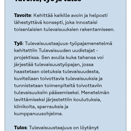
Tavoite
: Kehittää kaikille avoin ja helposti
lähestyttävä konsepti, joka innostaisi
toisenlaisien tulevaisuuksien rakentamiseen.
Työ
: Tulevaisuustaajuus-työpajamenetelmä
kehitettiin Tulevaisuuden uudistajat -
projektissa. Sen avulla kuka tahansa voi
järjestää tulevaisuustyöpajan, jossa
haastetaan oletuksia tulevaisuudesta,
kuvitellaan toivottavia tulevaisuuksia ja
tunnistetaan toimenpiteitä toivottaviin
tulevaisuuksiin pääsemiseksi. Menetelmän
levittämiseksi järjestettiin koulutuksia,
klinikoita, sparrauksia ja
kumppanuusohjelma.
Tulos
: Tulevaisuustaajuus on löytänyt