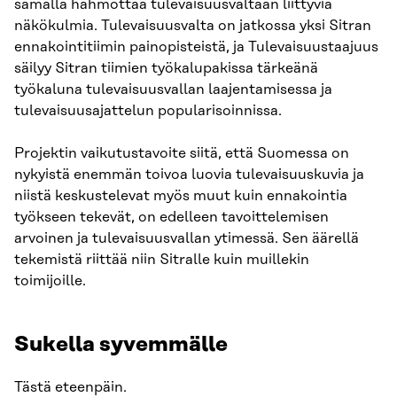
samalla hahmottaa tulevaisuusvaltaan liittyviä
näkökulmia. Tulevaisuusvalta on jatkossa yksi Sitran
ennakointitiimin painopisteistä, ja Tulevaisuustaajuus
säilyy Sitran tiimien työkalupakissa tärkeänä
työkaluna tulevaisuusvallan laajentamisessa ja
tulevaisuusajattelun popularisoinnissa.
Projektin vaikutustavoite siitä, että Suomessa on
nykyistä enemmän toivoa luovia tulevaisuuskuvia ja
niistä keskustelevat myös muut kuin ennakointia
työkseen tekevät, on edelleen tavoittelemisen
arvoinen ja tulevaisuusvallan ytimessä. Sen äärellä
tekemistä riittää niin Sitralle kuin muillekin
toimijoille.
Sukella syvemmälle
Tästä eteenpäin.