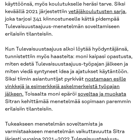
käyttöönsä, myös koulutukselle heräsi tarve. Siksi
keväällä 2021 järjestettiin
vetäjäkoulutusten sarja
,
joka tarjosi 341 kiinnostuneelle kättä pidempää
Tulevaisuustaajuus-menetelmän soveltamiseen
erilaisiin tilanteisiin.
Kun Tulevaisuustaajuus alkoi löytää hyödyntäjänsä,
tunnistettiin myös haasteita: moni kaipasi opastusta,
miten edetä Tulevaisuustaajuus-työpajan jälkeen ja
miten viedä syntyneet idea ja ajatukset käytäntöön.
Siksi tiimin asiantuntijat pyrkivät
nostamaan esille
vinkkejä ja esimerkkejä askelmerkeistä työpajan
jälkeen.
Toisaalta moni epäröi
soveltaa ja muokata
Sitran kehittämää menetelmää sopimaan paremmin
erilaisiin tilanteisiin.
Tukeakseen menetelmän soveltamista ja
varmistaakseen menetelmän vaikuttavuutta Sitra
järjesti vuosina 2021–2022 Tulevaisuustaajuus-