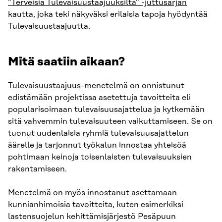
”Terveisiä Tulevaisuustaajuuksilta” -juttusarjan
kautta, joka teki näkyväksi erilaisia tapoja hyödyntää
Tulevaisuustaajuutta.
Mitä saatiin aikaan?
Tulevaisuustaajuus-menetelmä on onnistunut
edistämään projektissa asetettuja tavoitteita eli
popularisoimaan tulevaisuusajattelua ja kytkemään
sitä vahvemmin tulevaisuuteen vaikuttamiseen. Se on
tuonut uudenlaisia ryhmiä tulevaisuusajattelun
äärelle ja tarjonnut työkalun innostaa yhteisöä
pohtimaan keinoja toisenlaisten tulevaisuuksien
rakentamiseen.
Menetelmä on myös innostanut asettamaan
kunnianhimoisia tavoitteita, kuten esimerkiksi
lastensuojelun kehittämisjärjestö Pesäpuun