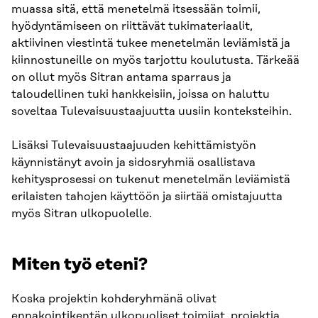
muassa sitä, että menetelmä itsessään toimii,
hyödyntämiseen on riittävät tukimateriaalit,
aktiivinen viestintä tukee menetelmän leviämistä ja
kiinnostuneille on myös tarjottu koulutusta. Tärkeää
on ollut myös Sitran antama sparraus ja
taloudellinen tuki hankkeisiin, joissa on haluttu
soveltaa Tulevaisuustaajuutta uusiin konteksteihin.
Lisäksi Tulevaisuustaajuuden kehittämistyön
käynnistänyt avoin ja sidosryhmiä osallistava
kehitysprosessi on tukenut menetelmän leviämistä
erilaisten tahojen käyttöön ja siirtää omistajuutta
myös Sitran ulkopuolelle.
Miten työ eteni?
Koska projektin kohderyhmänä olivat
ennakointikentän ulkopuoliset toimijat, projektia