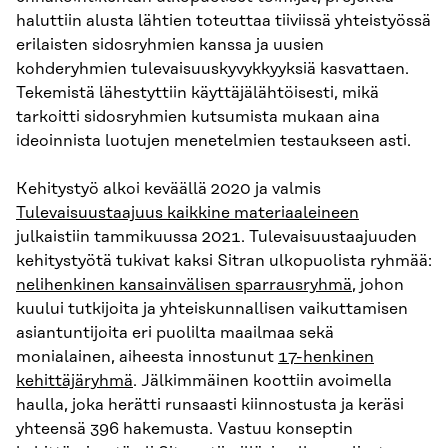
haluttiin alusta lähtien toteuttaa tiiviissä yhteistyössä
erilaisten sidosryhmien kanssa ja uusien
kohderyhmien tulevaisuuskyvykkyyksiä kasvattaen.
Tekemistä lähestyttiin käyttäjälähtöisesti, mikä
tarkoitti sidosryhmien kutsumista mukaan aina
ideoinnista luotujen menetelmien testaukseen asti.
Kehitystyö alkoi keväällä 2020 ja valmis
Tulevaisuustaajuus kaikkine materiaaleineen
julkaistiin tammikuussa 2021. Tulevaisuustaajuuden
kehitystyötä tukivat kaksi Sitran ulkopuolista ryhmää:
nelihenkinen kansainvälisen sparrausryhmä
, johon
kuului tutkijoita ja yhteiskunnallisen vaikuttamisen
asiantuntijoita eri puolilta maailmaa sekä
monialainen, aiheesta innostunut
17-henkinen
kehittäjäryhmä
. Jälkimmäinen koottiin avoimella
haulla, joka herätti runsaasti kiinnostusta ja keräsi
yhteensä 396 hakemusta. Vastuu konseptin