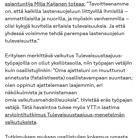
asiantuntija Milja Kaijanen toteaa:
”Tavoitteenamme
on, että kaikilla lastensuojeluun liittyvillä ihmisillä –
ammattilaisilla ja nuorilla, ja myöskin vanhemmilla –
olisi kykyjä kuvitella erilaisia tulevaisuuksia. Ja että
yhdessä voisimme tehdä parempaa lastensuojelun
tulevaisuutta.”
Erityisen merkittävä vaikutus Tulevaisuustaajuus-
työpajoilla on ollut yksilötasolla, niin työpajan vetäjiin
kuin osallistujiinkin: ”Oma ajatteluni on muuttunut
annetusta (fatalistisesta) osallistavampaan suuntaan;
olen oppinut ajattelemaan laajemmin, eri
näkökulmista ja tunnistamaan
omia vaikutusmahdollisuuksia”, tiivistää eräs työpajan
vetäjä. Tätä havaintoa tukee myös VTT:n laatima
arviointitutkimus Tulevaisuustaajuus-menetelmän
vaikutuksista
.
Tutkimuksen mukaan osallistujien kokemus omasta