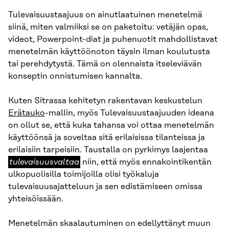
Tulevaisuustaajuus on ainutlaatuinen menetelmä
siinä, miten valmiiksi se on paketoitu: vetäjän opas,
videot, Powerpoint-diat ja puhenuotit mahdollistavat
menetelmän käyttöönoton täysin ilman koulutusta
tai perehdytystä. Tämä on olennaista itseleviävän
konseptin onnistumisen kannalta.
Kuten Sitrassa kehitetyn rakentavan keskustelun
Erätauko
-mallin, myös Tulevaisuustaajuuden ideana
on ollut se, että kuka tahansa voi ottaa menetelmän
käyttöönsä ja soveltaa sitä erilaisissa tilanteissa ja
tulev
erilaisiin tarpeisiin. Taustalla on pyrkimys laajentaa
tulevaisuusvaltaa
niin, että myös ennakointikentän
ulkopuolisilla toimijoilla olisi työkaluja
tulevaisuusajatteluun ja sen edistämiseen omissa
yhteisöissään.
Menetelmän skaalautuminen on edellyttänyt muun