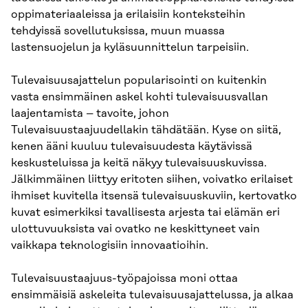
oppimateriaaleissa ja erilaisiin konteksteihin
tehdyissä sovellutuksissa, muun muassa
lastensuojelun ja kyläsuunnittelun tarpeisiin.
Tulevaisuusajattelun popularisointi on kuitenkin
vasta ensimmäinen askel kohti tulevaisuusvallan
laajentamista – tavoite, johon
Tulevaisuustaajuudellakin tähdätään. Kyse on siitä,
kenen ääni kuuluu tulevaisuudesta käytävissä
keskusteluissa ja keitä näkyy tulevaisuuskuvissa.
Jälkimmäinen liittyy eritoten siihen, voivatko erilaiset
ihmiset kuvitella itsensä tulevaisuuskuviin, kertovatko
kuvat esimerkiksi tavallisesta arjesta tai elämän eri
ulottuvuuksista vai ovatko ne keskittyneet vain
vaikkapa teknologisiin innovaatioihin.
Tulevaisuustaajuus-työpajoissa moni ottaa
ensimmäisiä askeleita tulevaisuusajattelussa, ja alkaa