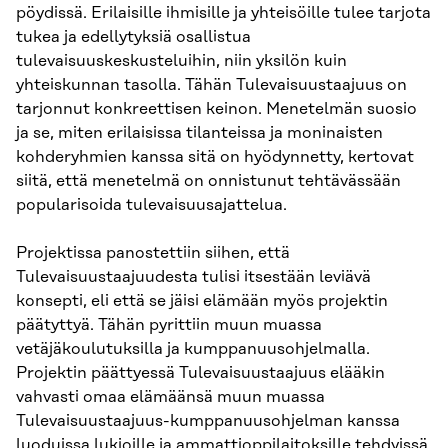
pöydissä. Erilaisille ihmisille ja yhteisöille tulee tarjota
tukea ja edellytyksiä osallistua
tulevaisuuskeskusteluihin, niin yksilön kuin
yhteiskunnan tasolla. Tähän Tulevaisuustaajuus on
tarjonnut konkreettisen keinon. Menetelmän suosio
ja se, miten erilaisissa tilanteissa ja moninaisten
kohderyhmien kanssa sitä on hyödynnetty, kertovat
siitä, että menetelmä on onnistunut tehtävässään
popularisoida tulevaisuusajattelua.
Projektissa panostettiin siihen, että
Tulevaisuustaajuudesta tulisi itsestään leviävä
konsepti, eli että se jäisi elämään myös projektin
päätyttyä. Tähän pyrittiin muun muassa
vetäjäkoulutuksilla ja kumppanuusohjelmalla.
Projektin päättyessä Tulevaisuustaajuus elääkin
vahvasti omaa elämäänsä muun muassa
Tulevaisuustaajuus-kumppanuusohjelman kanssa
luoduissa lukioille ja ammattioppilaitoksille tehdyissä