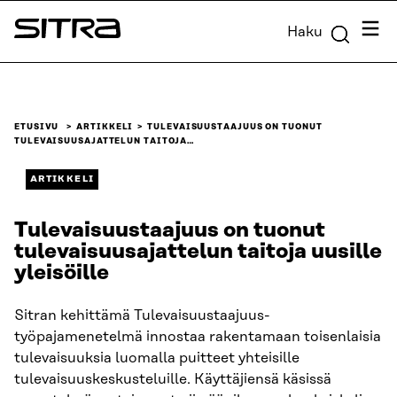
Siirry
Valik
Haku
suoraan
Sitra
sisältöön
↓
ETUSIVU
ARTIKKELI
TULEVAISUUSTAAJUUS ON TUONUT
TULEVAISUUSAJATTELUN TAITOJA…
ARTIKKELI
Tulevaisuustaajuus on tuonut
tulevaisuusajattelun taitoja uusille
yleisöille
Sitran kehittämä Tulevaisuustaajuus-
työpajamenetelmä innostaa rakentamaan toisenlaisia
tulevaisuuksia luomalla puitteet yhteisille
tulevaisuuskeskusteluille. Käyttäjiensä käsissä