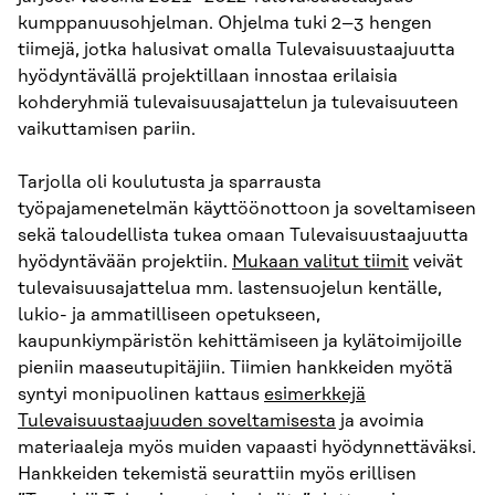
kumppanuusohjelman. Ohjelma tuki 2–3 hengen
tiimejä, jotka halusivat omalla Tulevaisuustaajuutta
hyödyntävällä projektillaan innostaa erilaisia
kohderyhmiä tulevaisuusajattelun ja tulevaisuuteen
vaikuttamisen pariin.
Tarjolla oli koulutusta ja sparrausta
työpajamenetelmän käyttöönottoon ja soveltamiseen
sekä taloudellista tukea omaan Tulevaisuustaajuutta
hyödyntävään projektiin.
Mukaan valitut tiimit
veivät
tulevaisuusajattelua mm. lastensuojelun kentälle,
lukio- ja ammatilliseen opetukseen,
kaupunkiympäristön kehittämiseen ja kylätoimijoille
pieniin maaseutupitäjiin. Tiimien hankkeiden myötä
syntyi monipuolinen kattaus
esimerkkejä
Tulevaisuustaajuuden soveltamisesta
ja avoimia
materiaaleja myös muiden vapaasti hyödynnettäväksi.
Hankkeiden tekemistä seurattiin myös erillisen