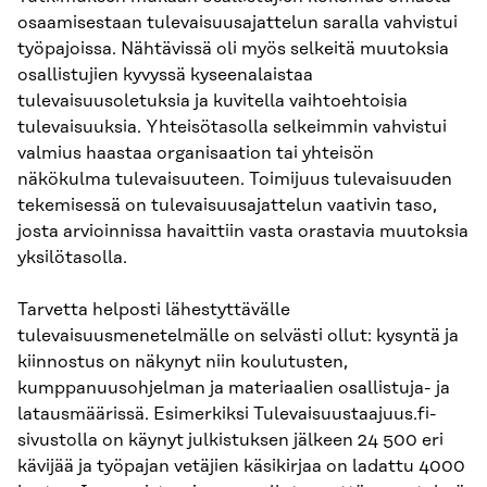
osaamisestaan tulevaisuusajattelun saralla vahvistui
työpajoissa. Nähtävissä oli myös selkeitä muutoksia
osallistujien kyvyssä kyseenalaistaa
tulevaisuusoletuksia ja kuvitella vaihtoehtoisia
tulevaisuuksia. Yhteisötasolla selkeimmin vahvistui
valmius haastaa organisaation tai yhteisön
näkökulma tulevaisuuteen. Toimijuus tulevaisuuden
tekemisessä on tulevaisuusajattelun vaativin taso,
josta arvioinnissa havaittiin vasta orastavia muutoksia
yksilötasolla.
Tarvetta helposti lähestyttävälle
tulevaisuusmenetelmälle on selvästi ollut: kysyntä ja
kiinnostus on näkynyt niin koulutusten,
kumppanuusohjelman ja materiaalien osallistuja- ja
latausmäärissä. Esimerkiksi Tulevaisuustaajuus.fi-
sivustolla on käynyt julkistuksen jälkeen 24 500 eri
kävijää ja työpajan vetäjien käsikirjaa on ladattu 4000