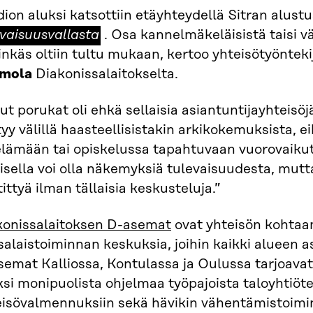
ion aluksi katsottiin etäyhteydellä Sitran alust
evaisuusvallasta
. Osa kannelmäkeläisistä taisi 
nkäs oltiin tultu mukaan, kertoo yhteisötyöntekij
mola
Diakonissalaitokselta.
t porukat oli ehkä sellaisia asiantuntijayhteisöj
yy välillä haasteellisistakin arkikokemuksista, ei
elämään tai opiskelussa tapahtuvaan vuorovaiku
isella voi olla näkemyksiä tulevaisuudesta, mutta
ittyä ilman tällaisia keskusteluja.”
konissalaitoksen D-asemat
ovat yhteisön kohtaa
alaistoiminnan keskuksia, joihin kaikki alueen a
emat Kalliossa, Kontulassa ja Oulussa tarjoavat 
ksi monipuolista ohjelmaa työpajoista taloyhtiötea
eisövalmennuksiin sekä hävikin vähentämistoimint