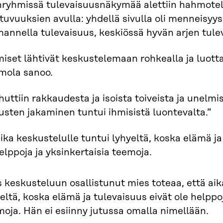
nryhmissä tulevaisuusnäkymää alettiin hahmotel
tuvuuksien avulla: yhdellä sivulla oli menneisyys,
annella tulevaisuus, keskiössä hyvän arjen tule
iset lähtivät keskustelemaan rohkealla ja luotta
mola sanoo.
uttiin rakkaudesta ja isoista toiveista ja unelmista
usten jakaminen tuntui ihmisistä luontevalta.”
ika keskustelulle tuntui lyhyeltä, koska elämä ja
elppoja ja yksinkertaisia teemoja.
 keskusteluun osallistunut mies toteaa, että aik
eltä, koska elämä ja tulevaisuus eivät ole helppoj
oja. Hän ei esiinny jutussa omalla nimellään.