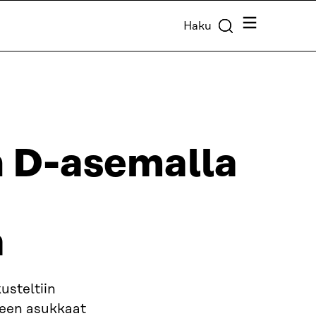
Valikko
Haku
 D-asemalla
a
steltiin
ueen asukkaat