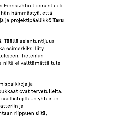
tulevaisuusvallasta
us Finnsightin teemasta eli
vähän hämmästyä, että
ä ja projektipäällikkö
Taru
ä. Täällä asiantuntijuus
kä esimerkiksi liity
tukseen. Tietenkin
 niitä ei välttämättä tule
mispaikkoja ja
sukkaat ovat tervetulleita.
osallistujilleen yhteisön
tteriin ja
aan riippuen siitä,