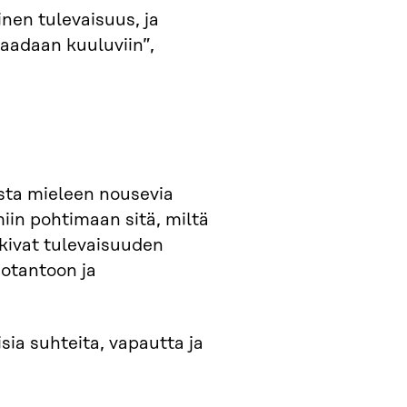
einen tulevaisuus, ja
 saadaan kuuluviin”,
esta mieleen nousevia
miin pohtimaan sitä, miltä
lkivat tulevaisuuden
uotantoon ja
isia suhteita, vapautta ja