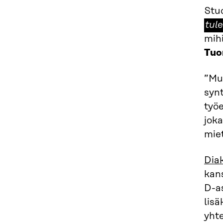
Stud
tul
mihi
Tuo
”Muu
synt
työ
joka
miet
Dia
kans
D-as
lisä
yht