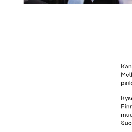
Kan
Mel
paik
Kys
Finn
muut
Suo