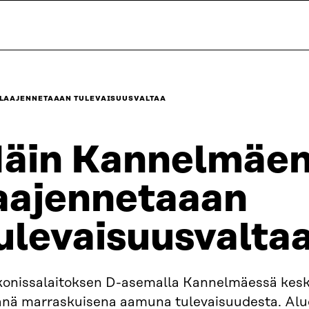
 LAAJENNETAAAN TULEVAISUUSVALTAA
äin Kannelmäen
aajennetaaan
ulevaisuusvalta
konissalaitoksen D-asemalla Kannelmäessä kesku
änä marraskuisena aamuna tulevaisuudesta. Al