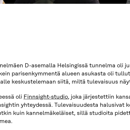
nelmäen D-asemalla Helsingissä tunnelma oli juh
kein parisenkymmentä alueen asukasta oli tullut
alle keskustelemaan siitä, miltä tulevaisuus näy
eessä oli
Finnsight-studio
, joka järjestettiin ka
sightin yhteydessä. Tulevaisuudesta halusivat k
kin kuin kannelmäkeläiset, sillä studioita pidett
mea.