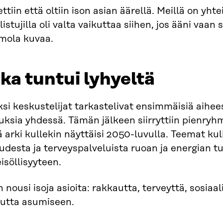
ttiin että oltiin ison asian äärellä. Meillä on yht
listujilla oli valta vaikuttaa siihen, jos ääni vaan
mola kuvaa.
ka tuntui lyhyeltä
si keskustelijat tarkastelivat ensimmäisiä aihe
uksia yhdessä. Tämän jälkeen siirryttiin pienryh
 arki kullekin näyttäisi 2050-luvulla. Teemat ku
udesta ja terveyspalveluista ruoan ja energian t
isöllisyyteen.
n nousi isoja asioita: rakkautta, terveyttä, sosiaal
eutta asumiseen.