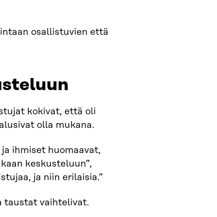
intaan osallistuvien että
usteluun
ujat kokivat, että oli
halusivat olla mukana.
a ja ihmiset huomaavat,
mukaan keskusteluun”,
ujaa, ja niin erilaisia.”
taustat vaihtelivat.