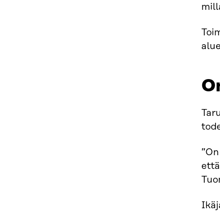
mill
Toim
alu
On
Taru
tode
”On 
että
Tuom
Ikäj