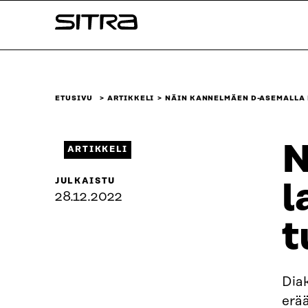
Siirry
Sitra
suoraan
sisältöön
↓
ETUSIVU
ARTIKKELI
NÄIN KANNELMÄEN D-ASEMALLA
N
ARTIKKELI
JULKAISTU
l
28.12.2022
t
Dia
erä