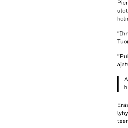
Pie
ulot
kolm
”Ihm
Tuo
”Puh
ajat
A
h
Eräs
lyhy
teem