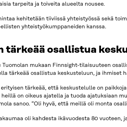
aisia tarpeita ja toiveita alueelta nousee.
intaa kehitetään tiiviissä yhteistyössä sekä toim
eellisten yhteistyökumppaneiden kanssa.
 tärkeää osallistua kesk
 Tuomolan mukaan Finnsight-tilaisuuteen osallist
lla tärkeää osallistua keskusteluun, ja ihmiset 
erityisen tärkeää, että keskustelulle on paikkoj
 heillä on oikeus ajatella ja tuoda ajatuksiaan 
ola sanoo. ”Oli hyvä, että meillä oli monta osallist
akaumaa oli kahdesta ikävuodesta 80 vuoteen, ja 