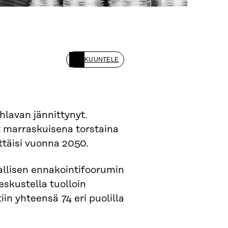
KUUNTELE
lavan jännittynyt.
 marraskuisena torstaina
ttäisi vuonna 2050.
nsallisen ennakointifoorumin
eskustella tuolloin
iin yhteensä 74 eri puolilla