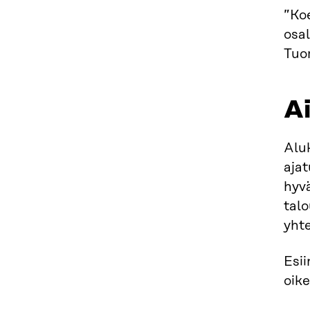
”Koe
osal
Tuo
Ai
Aluk
ajat
hyvä
talo
yhte
Esii
oik