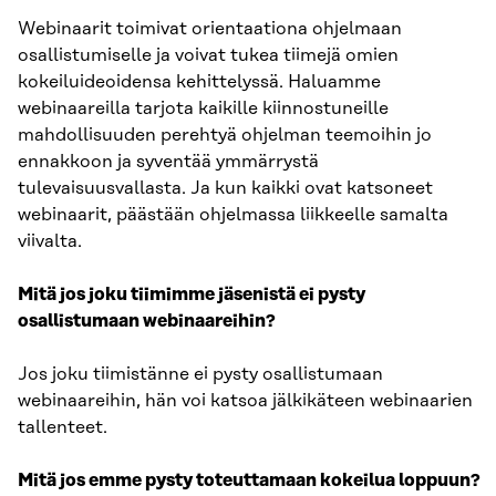
Webinaarit toimivat orientaationa ohjelmaan
osallistumiselle ja voivat tukea tiimejä omien
kokeiluideoidensa kehittelyssä. Haluamme
webinaareilla tarjota kaikille kiinnostuneille
mahdollisuuden perehtyä ohjelman teemoihin jo
ennakkoon ja syventää ymmärrystä
tulevaisuusvallasta. Ja kun kaikki ovat katsoneet
webinaarit, päästään ohjelmassa liikkeelle samalta
viivalta.
Mitä jos joku tiimimme jäsenistä ei pysty
osallistumaan webinaareihin?
Jos joku tiimistänne ei pysty osallistumaan
webinaareihin, hän voi katsoa jälkikäteen webinaarien
tallenteet.
Mitä jos emme pysty toteuttamaan kokeilua loppuun?