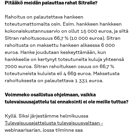
Pitääkö meidän palauttaa rahat Sitralle?
Rahoitus on palautettava hankeen
toteutumattomalta osin. Esim. hankkeen hankkeen
kokonaiskustannusarvio on ollut 15 000 euroa, ja siitä
Sitran rahoitusosuus 66,7 % (10 000 euroa). Sitran
rahoitusta on maksettu hankeen alkaessa 6 000
euroa. Hanke joudutaan keskeyttämään, kun
hankkeelle on kertynyt toteutuneita kuluja yhteensä
7000 euroa. Sitran rahoituksen osuus on 66,7 %
toteutuneista kuluista eli 4 669 euroa. Maksetusta
rahoituksesta on palautettava 1 331 euroa.
Voimmeko osallistua ohjelmaan, vaikka
tulevaisuusajattelu tai ennakointi ei ole meille tuttua?
Kyllä. Siksi järjestämme helmikuussa
Tulevaisuusajattelusta tulevaisuusvaltaan -
webinaarisarjan
, jossa tiiminne saa