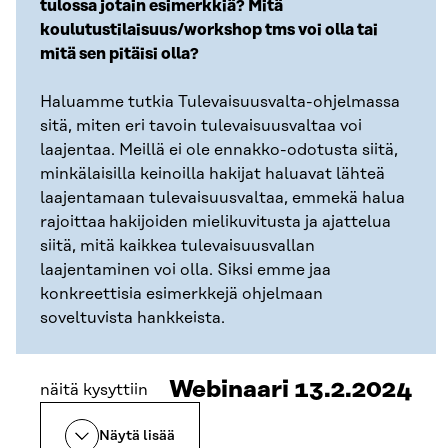
tulossa jotain esimerkkiä? Mitä
koulutustilaisuus/workshop tms voi olla tai
mitä sen pitäisi olla?
Haluamme tutkia Tulevaisuusvalta-ohjelmassa
sitä, miten eri tavoin tulevaisuusvaltaa voi
laajentaa. Meillä ei ole ennakko-odotusta siitä,
minkälaisilla keinoilla hakijat haluavat lähteä
laajentamaan tulevaisuusvaltaa, emmekä halua
rajoittaa
hakijoiden mielikuvitusta ja ajattelua
siitä, mitä kaikkea tulevaisuusvallan
laajentaminen voi olla. Siksi emme jaa
konkreettisia esimerkkejä ohjelmaan
soveltuvista hankkeista.
Webinaari 13.2.2024
näitä kysyttiin
Näytä lisää