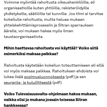
Voimme myöntää rahoitusta oikeushenkilöille, eli
organisaatioille kuten yhtiöille, rekisteröidyille
yhdistyksille, säätiöille tai kunnille. Jos tiimi ei tarvitse
kokeilulle rahoitusta, mutta haluaa mukaan
yhteiskehittämisprosessiin ja Sitran sparrauksen
äärelle, voi mukaan hakea myös ilman
taustaorganisaatiota.
Mihin haettavaa rahoitusta voi käyttää? Voiko siitä
esimerkiksi maksaa palkkaa?
Rahoitusta käytetään kokeilun toteuttamiseen eli sillä
voi myös maksaa palkkaa. Rahoituksen ehdoista voi
lukea lisää
sopimusluonnoksesta
(pdf) ja sen
seuranta- ja kululiitteestä
(pdf).
Voiko Tulevaisuusvalta-ohjelmaan hakea mukaan,
vaikka olisi jo mukana jossain toisessa Sitran
hankkeessa?