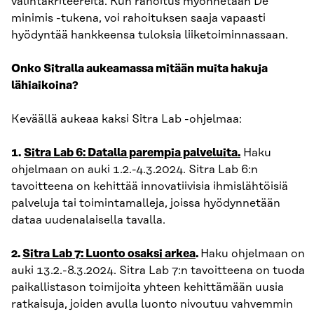
valintakriteereitä. Kun rahoitus myönnetään De
minimis -tukena, voi rahoituksen saaja vapaasti
hyödyntää hankkeensa tuloksia liiketoiminnassaan.
Onko Sitralla aukeamassa mitään muita hakuja
lähiaikoina?
Keväällä aukeaa kaksi Sitra Lab -ohjelmaa:
1.
Sitra Lab 6: Datalla parempia palveluita.
Haku
ohjelmaan on auki 1.2.-4.3.2024. Sitra Lab 6:n
tavoitteena on kehittää innovatiivisia ihmislähtöisiä
palveluja tai toimintamalleja, joissa hyödynnetään
dataa uudenalaisella tavalla.
2.
Sitra Lab 7: Luonto osaksi arkea
.
Haku ohjelmaan on
auki 13.2.-8.3.2024. Sitra Lab 7:n tavoitteena on tuoda
paikallistason toimijoita yhteen kehittämään uusia
ratkaisuja, joiden avulla luonto nivoutuu vahvemmin