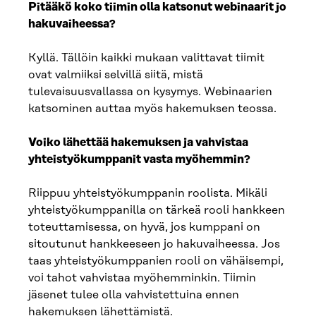
Pitääkö koko tiimin olla katsonut webinaarit jo
hakuvaiheessa?
Kyllä. Tällöin kaikki mukaan valittavat tiimit
ovat valmiiksi selvillä siitä, mistä
tulevaisuusvallassa on kysymys. Webinaarien
katsominen auttaa myös hakemuksen teossa.
Voiko lähettää hakemuksen ja vahvistaa
yhteistyökumppanit vasta myöhemmin?
Riippuu yhteistyökumppanin roolista. Mikäli
yhteistyökumppanilla on tärkeä rooli hankkeen
toteuttamisessa, on hyvä, jos kumppani on
sitoutunut hankkeeseen jo hakuvaiheessa. Jos
taas yhteistyökumppanien rooli on vähäisempi,
voi tahot vahvistaa myöhemminkin. Tiimin
jäsenet tulee olla vahvistettuina ennen
hakemuksen lähettämistä.