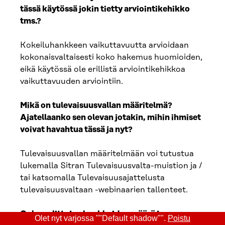
tässä käytössä jokin tietty arviointikehikko
tms.?
Kokeiluhankkeen vaikuttavuutta arvioidaan
kokonaisvaltaisesti koko hakemus huomioiden,
eikä käytössä ole erillistä arviointikehikkoa
vaikuttavuuden arviointiin.
Mikä on tulevaisuusvallan määritelmä?
Ajatellaanko sen olevan jotakin, mihin ihmiset
voivat havahtua tässä ja nyt?
Tulevaisuusvallan määritelmään voi tutustua
lukemalla Sitran Tulevaisuusvalta-muistion ja /
tai katsomalla Tulevaisuusajattelusta
tulevaisuusvaltaan -webinaarien tallenteet.
Onko valittujen hankkeiden määrä ja
Olet nyt varjossa ""Default shadow"".
Poistu