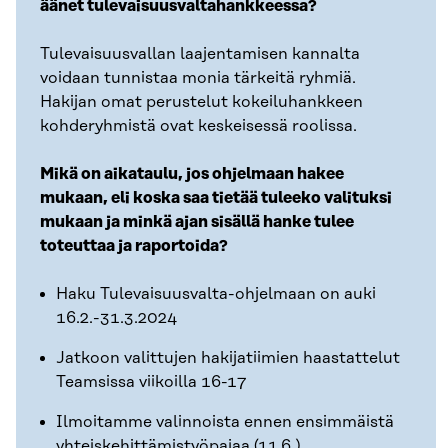
äänet tulevaisuusvaltahankkeessa?
Tulevaisuusvallan laajentamisen kannalta
voidaan tunnistaa monia tärkeitä ryhmiä.
Hakijan omat perustelut kokeiluhankkeen
kohderyhmistä ovat keskeisessä roolissa.
Mikä on aikataulu, jos ohjelmaan hakee
mukaan, eli koska saa tietää tuleeko valituksi
mukaan ja minkä ajan sisällä hanke tulee
toteuttaa ja raportoida?
Haku Tulevaisuusvalta-ohjelmaan on auki
16.2.-31.3.2024
Jatkoon valittujen hakijatiimien haastattelut
Teamsissa viikoilla 16-17
Ilmoitamme valinnoista ennen ensimmäistä
yhteiskehittämistyöpajaa (11.6.)