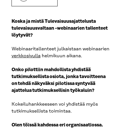
Koska ja mistä Tulevaisuusajattelusta
tulevaisuusvaltaan -webinaarien tallenteet
löytyvät?
Webinaaritallenteet julkaistaan webinaarien
verkkosivulla
helmikuun aikana.
Onko pilottiin mahdollista yhdistää
tutkimuksellista osiota, jonka tavoitteena
on tehdä näkyväksi pilotissa syntyvää
ajattelua tutkimuksellisin työkaluin?​
Kokeiluhankkeeseen voi yhdistää myös
tutkimuksellista toimintaa.
Olen töissä kahdessa eri organisaatiossa.