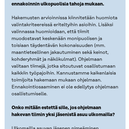
ennakoinnin ulkopuolisia tahoja mukaan.
Hakemusten arvioinnissa kiinnitetään huomiota
valintakriteereissä eriteltyihin asioihin. Lisäksi
valinnassa huomioidaan, että tiimit
muodostavat keskenään monipuolisen ja
toisiaan täydentävän kokonaisuuden (mm.
maantieteellinen jakautuminen sekä keinot,
kohderyhmät ja näkökulmat). Ohjelmaan
valitaan tiimejä, jotka sitoutuvat osallistumaan
kaikkiin työpajoihin. Kannustamme kaikenlaisia
toimijoita hakemaan mukaan ohjelmaan.
Ennakointiosaaminen ei ole edellytys ohjelmaan
osallistumiselle.
Onko mitään estettä sille, jos ohjelmaan
hakevan tiimin yksi jäsenistä asuu ulkomailla?
Ulkomailla asuvan jäsenen nimeäminen