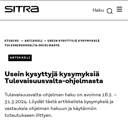
Siirry
Valik
Haku
suoraan
Sitra
sisältöön
↓
ETUSIVU
ARTIKKELI
USEIN KYSYTTYJÄ KYSYMYKSIÄ
TULEVAISUUSVALTA-OHJELMASTA
ARTIKKELI
Usein kysyttyjä kysymyksiä
Tulevaisuusvalta-ohjelmasta
Tulevaisuusvalta-ohjelman haku on avoinna 16.2. –
31.3.2024. Löydät tästä artikkelista kysymyksiä ja
vastauksia ohjelman hakuun ja käytännön
toteutukseen liittyen.