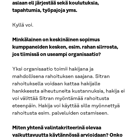
asiaan eli järjestää sekä koulutuksia,
tapahtumia, työpajoja yms.
Kyllä voi.
Minkälainen on keskinäinen sopimus
kumppaneiden kesken, esim. rahan siirrosta,
jos tiimissä on useampi organisaatio?
Yksi organisaatio toimii hakijana ja
mahdollisena rahoituksen saajana. Sitran
rahoituksella voidaan kattaa hakijalle
hankkeesta aiheutuneita kustannuksia, hakija ei
voi välittää Sitran myöntämää rahoitusta
eteenpäin. Hakija voi käyttää sille myönnettyä
rahoitusta esim. palveluiden ostamiseen.
Miten yhtenä valintakriteerinä olevaa
vaikuttavuutta käytännössä arvioidaan? Onko