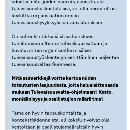
edustaa niitä, joiden ääni ei yleensä kuulu
tulevaisuuskeskusteluissa, voi olla perusteltua
keskittyä organisaation omien
tulevaisuuskyvykkyyksien vahvistamiseen.
On kuitenkin tärkeää sitoa hankkeen
toimintasuunnitelma tulevaisuusvaltaan ja
kuvata, miten organisaation sisäisen
tulevaisuustyöskentelyn kehittäminen laajentaa
tulevaisuusvaltaa Suomessa.
Mitä esimerkkejä voitte kertoa niiden
toteutusten laajuudesta, joita haluaisitte saada
mukaan Tulevaisuusvalta-ohjelmaan? Kesto,
moniäänisyys ja osallistujien määrä tms?
Tämä on hyvin tapauskohtaista ja
kontekstisidonnaista, eli kokeilut voivat olla
kestoltaan ja osallistujamäärältään hyvin