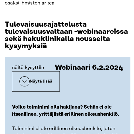
osaksi ihmisten arkea.
Tulevaisuusajattelusta
tulevaisuusvaltaan -webinaareissa
sekä hakuklinikalla nousseita
kysymyksiä
Webinaari 6.2.2024
näitä kysyttiin
Näytä lisää
Voiko toiminimi olla hakijana? Sehän ei ole
itsenäinen, yrittäjästä erillinen oikeushenkilö.
Toiminimi ei ole erillinen oikeushenkilö, joten