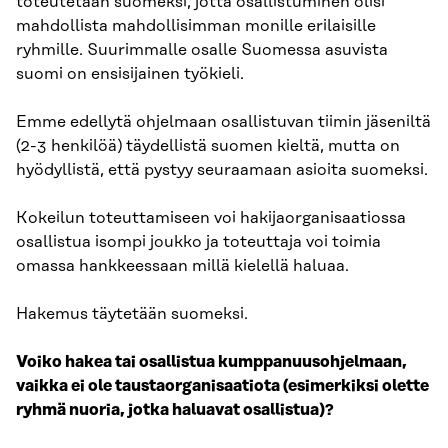
toteutetaan suomeksi, jotta osallistuminen olisi
mahdollista mahdollisimman monille erilaisille
ryhmille. Suurimmalle osalle Suomessa asuvista
suomi on ensisijainen työkieli.
Emme edellytä ohjelmaan osallistuvan tiimin jäseniltä
(2-3 henkilöä) täydellistä suomen kieltä, mutta on
hyödyllistä, että pystyy seuraamaan asioita suomeksi.
Kokeilun toteuttamiseen voi hakijaorganisaatiossa
osallistua isompi joukko ja toteuttaja voi toimia
omassa hankkeessaan millä kielellä haluaa.
Hakemus täytetään suomeksi.
Voiko hakea tai osallistua kumppanuusohjelmaan,
vaikka ei ole taustaorganisaatiota (esimerkiksi olette
ryhmä nuoria, jotka haluavat osallistua)?