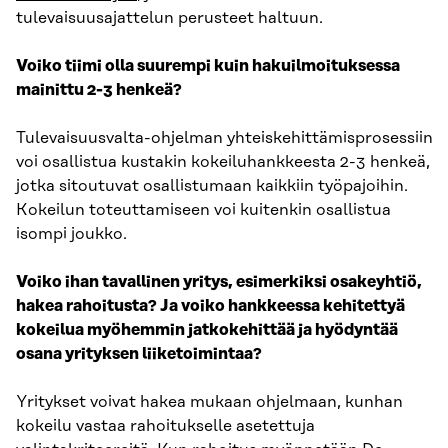
tulevaisuusajattelun perusteet haltuun.
Voiko tiimi olla suurempi kuin hakuilmoituksessa
mainittu 2-3 henkeä?
Tulevaisuusvalta-ohjelman yhteiskehittämisprosessiin
voi osallistua kustakin kokeiluhankkeesta 2-3 henkeä,
jotka sitoutuvat osallistumaan kaikkiin työpajoihin.
Kokeilun toteuttamiseen voi kuitenkin osallistua
isompi joukko.
Voiko ihan tavallinen yritys, esimerkiksi osakeyhtiö,
hakea rahoitusta? Ja voiko hankkeessa kehitettyä
kokeilua myöhemmin jatkokehittää ja hyödyntää
osana yrityksen liiketoimintaa?
Yritykset voivat hakea mukaan ohjelmaan, kunhan
kokeilu vastaa rahoitukselle asetettuja