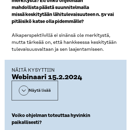
merkitystä? Eli onko ohjelmaan
mahdollista päästä suunnitelmalla
missä keskitytään lähitulevaisuuteen n. 5v vai
pitäisikö katse olla pidemmälle?​
Aikaperspektiivillä ei sinänsä ole merkitystä,
mutta tärkeää on, että hankkeessa keskitytään
tulevaisuusvaltaan ja sen laajentamiseen.
NÄITÄ KYSYTTIIN
Webinaari 15.2.2024
Näytä lisää
Voiko ohjelman toteuttaa hyvinkin
paikallisesti?