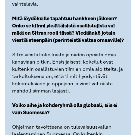
vaihtelevia.
Mitä löydöksille tapahtuu hankkeen jälkeen?
Onko se kiinni yksittäisistä osallistujista vai
mikä on Sitran rooli tässä? Viedäänkö jotain
viestiä eteenpäin (perinteistä valtaa omaaville)?
Sitra viestii kokeiluista ja niiden opeista omia
kanaviaan pitkin. Ensisijaisesti kokeilut ovat
kuitenkin osallistuvien tiimien omia aloitteita, ja
tarkoituksena on, että tiimit hyödyntävät
kokemuksiaan ja oppejaan ja viestivät niistä
mahdollisimman laajasti.
Voiko aihe ja kohderyhmä olla globaali, siis ei
vain Suomessa?
Ohjelman tavoitteena on tulevaisuusvallan
laajentaminen Suomessa. On kuitenkin