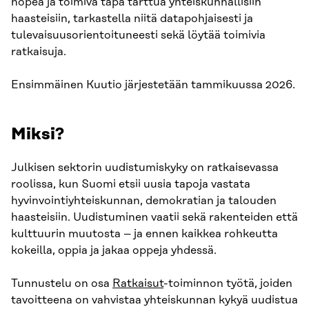
nopea ja toimiva tapa tarttua yhteiskunnallisiin
haasteisiin, tarkastella niitä datapohjaisesti ja
tulevaisuusorientoituneesti sekä löytää toimivia
ratkaisuja.
Ensimmäinen Kuutio järjestetään tammikuussa 2026.
Miksi?
Julkisen sektorin uudistumiskyky on ratkaisevassa
roolissa, kun Suomi etsii uusia tapoja vastata
hyvinvointiyhteiskunnan, demokratian ja talouden
haasteisiin. Uudistuminen vaatii sekä rakenteiden että
kulttuurin muutosta – ja ennen kaikkea rohkeutta
kokeilla, oppia ja jakaa oppeja yhdessä.
Tunnustelu on osa
Ratkaisut
-toiminnon työtä, joiden
tavoitteena on vahvistaa yhteiskunnan kykyä uudistua