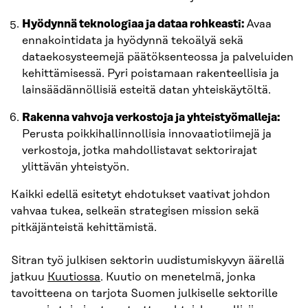
Hyödynnä teknologiaa ja dataa rohkeasti:
Avaa
ennakointidata ja hyödynnä tekoälyä sekä
dataekosysteemejä päätöksenteossa ja palveluiden
kehittämisessä. Pyri poistamaan rakenteellisia ja
lainsäädännöllisiä esteitä datan yhteiskäytöltä.
Rakenna vahvoja verkostoja ja yhteistyömalleja:
Perusta poikkihallinnollisia innovaatiotiimejä ja
verkostoja, jotka mahdollistavat sektorirajat
ylittävän yhteistyön.
Kaikki edellä esitetyt ehdotukset vaativat johdon
vahvaa tukea, selkeän strategisen mission sekä
pitkäjänteistä kehittämistä.
Sitran työ julkisen sektorin uudistumiskyvyn äärellä
jatkuu
Kuutiossa
. Kuutio on menetelmä, jonka
tavoitteena on tarjota Suomen julkiselle sektorille