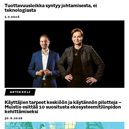
Tuottavuusloikka syntyy johtamisesta, ei
teknologiasta
1.7.2026
ARTIKKELI
Käyttäjien tarpeet keskiöön ja käytännön pilotteja –
Muistio esittää 10 suositusta ekosysteemitilinpidon
kehittämiseksi
30.6.2026