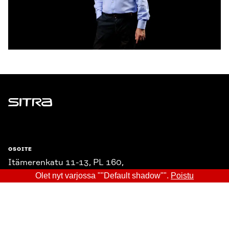
Sitra
OSOITE
Itämerenkatu 11-13, PL 160,
00181 Helsinki
Olet nyt varjossa ""Default shadow"".
Poistu
Saapumisohjeet
Y-TUNNUS
0202132-3