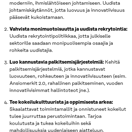
moderniin, ihmislähtöiseen johtamiseen. Uudista
johtamiskäytännöt, jotta luovuus ja innovatiivisuus
pääsevät kukoistamaan.
Vahvista monimuotoisuutta ja uudista rekrytointia:
Uudista rekrytointipolitiikkaa, jotta julkiselle
sektorille saadaan monipuolisempia osaajia ja
rohkeita uudistajia.
Luo kannustavia palkitsemisjärjestelmiä:
Kehitä
palkitsemisjärjestelmiä, jotka kannustavat
luovuuteen, rohkeuteen ja innovatiivisuuteen (esim.
Ansiomerkit 2.0, rahallinen palkitseminen, vuoden
innovatiivisimmat hallintoteot jne.).
Tee kokeilukulttuurista ja oppimisesta arkea:
Skaalattavat toimintamallit ja onnistuneet kokeilut
tulee juurruttaa perustoimintaan. Tarjoa
koulutusta ja tukea kokeiluihin sekä
mahdollisuuksia uudenlaiseen ajatteluun.