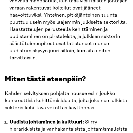
vahvalla mandaatilla, kun taas yksittäisten johtajien
varaan rakentuvat kokeilut ovat jääneet
haavoittuviksi. Yhteinen, pitkäjänteinen suunta
puuttuu usein myös laajemmin julkiselta sektorilta.
Haastattelujen perusteella kehittäminen ja
uudistaminen on pirstaleista, ja julkisen sektorin
säästötoimenpiteet ovat latistaneet monen
uudistumiskyvyn juuri silloin, kun sitä eniten
tarvittaisiin.
Miten tästä eteenpäin?
Kahden selvityksen pohjalta nousee esiin joukko
konkreettisia kehittämisideoita, joita jokainen julkista
sektoria kehittävä voi ottaa käyttöönsä:
Uudista johtaminen ja kulttuuri:
Siirry
hierarkkisista ja vanhakantaisista johtamismalleista