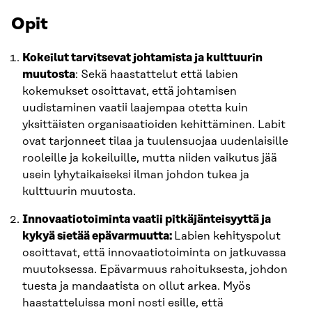
Opit
Kokeilut tarvitsevat johtamista ja kulttuurin
muutosta
: Sekä haastattelut että labien
kokemukset osoittavat, että johtamisen
uudistaminen vaatii laajempaa otetta kuin
yksittäisten organisaatioiden kehittäminen. Labit
ovat tarjonneet tilaa ja tuulensuojaa uudenlaisille
rooleille ja kokeiluille, mutta niiden vaikutus jää
usein lyhytaikaiseksi ilman johdon tukea ja
kulttuurin muutosta.
Innovaatiotoiminta vaatii pitkäjänteisyyttä ja
kykyä sietää epävarmuutta:
Labien kehityspolut
osoittavat, että innovaatiotoiminta on jatkuvassa
muutoksessa. Epävarmuus rahoituksesta, johdon
tuesta ja mandaatista on ollut arkea. Myös
haastatteluissa moni nosti esille, että