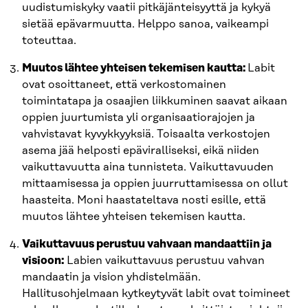
uudistumiskyky vaatii pitkäjänteisyyttä ja kykyä
sietää epävarmuutta. Helppo sanoa, vaikeampi
toteuttaa.
Muutos lähtee yhteisen tekemisen kautta:
Labit
ovat osoittaneet, että verkostomainen
toimintatapa ja osaajien liikkuminen saavat aikaan
oppien juurtumista yli organisaatiorajojen ja
vahvistavat kyvykkyyksiä. Toisaalta verkostojen
asema jää helposti epäviralliseksi, eikä niiden
vaikuttavuutta aina tunnisteta. Vaikuttavuuden
mittaamisessa ja oppien juurruttamisessa on ollut
haasteita. Moni haastateltava nosti esille, että
muutos lähtee yhteisen tekemisen kautta.
Vaikuttavuus perustuu vahvaan mandaattiin ja
visioon:
Labien vaikuttavuus perustuu vahvan
mandaatin ja vision yhdistelmään.
Hallitusohjelmaan kytkeytyvät labit ovat toimineet