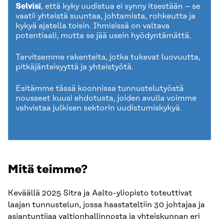
Selvisi
, että kyky uudistua ei synny itsestään – se
vaatii yhteistä suuntaa, johtamista, rohkeutta ja
kykyä ajatella toisin. Ihmisissä on valtava
potentiaali, mutta se jää usein hyödyntämättä.
Tarvitsemme rakenteita, jotka tukevat luovuutta,
pitkäjänteisyyttä ja yhteistyötä.
Esitämme tässä koonnissa tunnustelutyöstä
nousseet kuusi ehdotusta, joiden avulla voimme
vahvistaa julkisen sektorin uudistumiskykyä.
Mitä teimme?
Keväällä 2025 Sitra ja Aalto-yliopisto toteuttivat
laajan tunnustelun, jossa haastateltiin 30 johtajaa ja
asiantuntijaa valtionhallinnosta ja yhteiskunnan eri