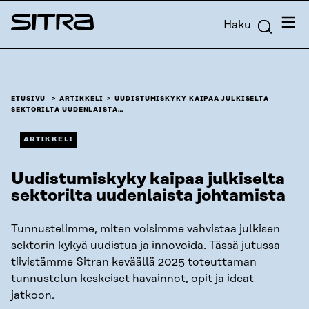
Siirry
Valik
Haku
suoraan
Sitra
sisältöön
↓
ETUSIVU
ARTIKKELI
UUDISTUMISKYKY KAIPAA JULKISELTA
SEKTORILTA UUDENLAISTA…
ARTIKKELI
Uudistumiskyky kaipaa julkiselta
sektorilta uudenlaista johtamista
Tunnustelimme, miten voisimme vahvistaa julkisen
sektorin kykyä uudistua ja innovoida. Tässä jutussa
tiivistämme Sitran keväällä 2025 toteuttaman
tunnustelun keskeiset havainnot, opit ja ideat
jatkoon.