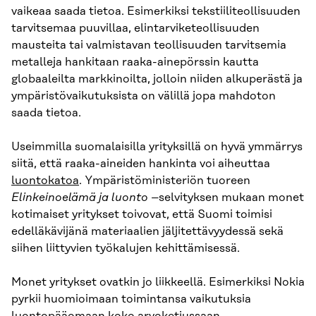
vaikeaa saada tietoa. Esimerkiksi tekstiiliteollisuuden
tarvitsemaa puuvillaa, elintarviketeollisuuden
mausteita tai valmistavan teollisuuden tarvitsemia
metalleja hankitaan raaka-ainepörssin kautta
globaaleilta markkinoilta, jolloin niiden alkuperästä ja
ympäristövaikutuksista on välillä jopa mahdoton
saada tietoa.
Useimmilla suomalaisilla yrityksillä on hyvä ymmärrys
siitä, että raaka-aineiden hankinta voi aiheuttaa
luontokatoa
. Ympäristöministeriön tuoreen
Elinkeinoelämä ja luonto –
selvityksen
mukaan monet
kotimaiset yritykset toivovat, että Suomi toimisi
edelläkävijänä materiaalien jäljitettävyydessä sekä
siihen liittyvien työkalujen kehittämisessä.
Monet yritykset ovatkin jo liikkeellä. Esimerkiksi Nokia
pyrkii huomioimaan toimintansa vaikutuksia