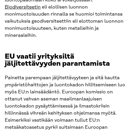
luontopääomaan koko arvoketjussaan.
Biodiversiteetin
eli elollisen luonnon
monimuotoisuuden rinnalla se huomioi toimintansa
vaikutuksia geodiversiteettiin eli elottoman luonnon
monimuotoisuuteen, kuten metalleihin ja
mineraaleihin.
EU vaatii yrityksiltä
jäljitettävyyden parantamista
Painetta parempaan jäljitettävyyteen ja sitä kautta
ympäristöhaittojen ja luontokadon hillitsemiseen luo
myös EU:n lainsäädäntö. Euroopan komissio on
ottanut vahvan aseman maailmanlaajuisen
luontokadon pysäyttämisessä ja ilmastokriisin
hillinnässä vihreän kehityksen ohjelmansa myötä.
Esimerkiksi vastikään voimaan tullut EU:n
metsäkatoasetus pyrkii suitsimaan Euroopan