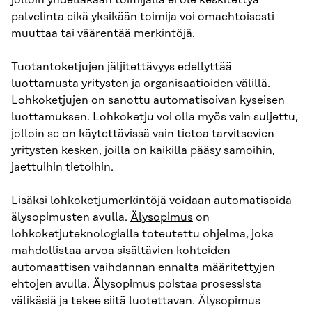
jolloin yhdelläkään toimijalla ei ole keskitettyä
palvelinta eikä yksikään toimija voi omaehtoisesti
muuttaa tai väärentää merkintöjä.
Tuotantoketjujen jäljitettävyys edellyttää
luottamusta yritysten ja organisaatioiden välillä.
Lohkoketjujen on sanottu automatisoivan kyseisen
luottamuksen. Lohkoketju voi olla myös vain suljettu,
jolloin se on käytettävissä vain tietoa tarvitsevien
yritysten kesken, joilla on kaikilla pääsy samoihin,
jaettuihin tietoihin.
Lisäksi lohkoketjumerkintöjä voidaan automatisoida
älysopimusten avulla.
Älysopimus
on
lohkoketjuteknologialla toteutettu ohjelma, joka
mahdollistaa arvoa sisältävien kohteiden
automaattisen vaihdannan ennalta määritettyjen
ehtojen avulla. Älysopimus poistaa prosessista
välikäsiä ja tekee siitä luotettavan. Älysopimus