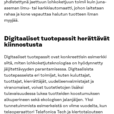
yhdistettynä jaettuun lohkoketjuun toimii kuin juna-
aseman limu- tai karkkiautomaatti, johon laitetaan
rahaa ja kone vapauttaa halutun tuotteen ilman
myyjää.
Digitaaliset tuotepassit herättävät
kiinnostusta
Digitaaliset tuotepassit ovat konkreettisin esimerkki
siitä, miten lohkoketjuteknologiaa on hyödynnetty
jäljitettävyyden parantamisessa. Digitaalisista
tuotepasseista eri toimijat, kuten kuluttajat,
tuottajat, kierrättäjät, uudelleenvalmistajat ja
viranomaiset, voivat tuotetietojen lisäksi
tulevaisuudessa lukea tuotteiden koostumuksen
alkuperineen sekä ekologisen jalanjäljen. Yksi
tunnetuimmista esimerkeistä on viime vuodelta, kun
teleoperaattori Telefonica Tech ja kiertotalouteen