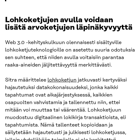
Lohkoketjujen avulla voidaan
lisätä arvoketjujen läpinäkyvyyttä
Web 3.0 -kehityskulkuun olennaisesti sisältyville
lohkoketjuteknologioille on asetettu suuria odotuksia
sen suhteen, että niiden avulla voitaisiin parantaa
raaka-aineiden jäljitettävyyttä merkittävästi.
Sitra määrittelee
lohkoketjun
jatkuvasti kertyväksi
hajautetuksi datakokonaisuudeksi, jonka kaikki
tapahtumat ovat aikajärjestyksessä, kaikkien
osapuolten vahvistamia ja tallennettu niin, ettei
mitään voi muuttaa tai väärentää. Lohkoketjuun
muodostuu digitaalinen lokikirja transaktioista, eli
tapahtumista. Nämä tallenteet kopioidaan ja
säilytetään hajautetusti ja julkisesti lohkoketjussa,