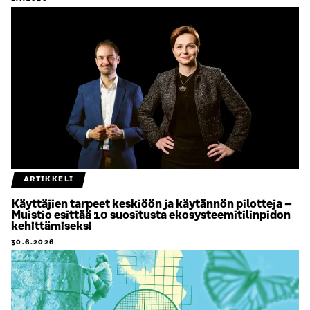
ARTIKKELI
Käyttäjien tarpeet keskiöön ja käytännön pilotteja –
Muistio esittää 10 suositusta ekosysteemitilinpidon
kehittämiseksi
30.6.2026