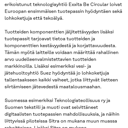
erikoistunut teknologiayhtiö Exxita Be Circular loivat
Euroopan ensimmäisen tuotepassin hyödyntäen sekä
lohkoketjuja että tekoälyä.
Tuotteiden komponenttien jäljitettävyyden lisäksi
tuotepassit tarjoavat tietoa tuotteiden ja
komponenttien kestävyydestä ja korjattavuudesta.
Tämän myötä laitteille voidaan määrittää rahallinen
arvo uudelleenvalmistettavien tuotteiden
markkinoilla. Lisäksi esimerkiksi vesi- ja
jätehuoltoyhtiö Suez hyödyntää jo lohkoketjuja
tallentaakseen kaikki vaiheet, jotka liittyvät lietteen
siirtämiseen jätevedestä maatalousmaahan.
Suomessa esimerkiksi Teknologiateollisuus ry ja
Suomen tekstiili ja muoti ovat selvittäneet
digitaalisten tuotepassien mahdollisuuksia, ja näihin
liittyvissä piloteissa Sitra on mukana muun muassa