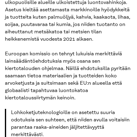
ulkopuolisille alueille ulkoistettuja luontovahinkoja.
Asetus kieltää asettamasta markkinoille hyödykkeitä
ja tuotteita kuten palmuöljyä, kahvia, kaakaota, lihaa,
soijaa, puutavaraa tai kumia, jos niiden tuotanto on
aiheuttanut metsäkatoa tai metsien tilan
heikkenemistä vuodesta 2021 alkaen.
Euroopan komissio on tehnyt lukuisia merkittäviä
lainsäädäntöehdotuksia myös osana sen
kiertotalouden ohjelmaa. Näillä ehdotuksilla pyritään
saamaan tietoa materiaalien ja tuotteiden koko
arvoketjusta ja suitsimaan sekä EU:n alueella että
globaalisti tapahtuvaa luontokatoa
kiertotaloussiirtymän keinoin.
Lohkoketjuteknologioille on asetettu suuria
odotuksia sen suhteen, että niiden avulla voitaisiin
parantaa raaka-aineiden jäljitettävyyttä
merkittävästi.