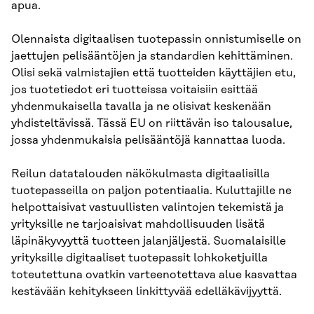
apua.
Olennaista digitaalisen tuotepassin onnistumiselle on
jaettujen pelisääntöjen ja standardien kehittäminen.
Olisi sekä valmistajien että tuotteiden käyttäjien etu,
jos tuotetiedot eri tuotteissa voitaisiin esittää
yhdenmukaisella tavalla ja ne olisivat keskenään
yhdisteltävissä. Tässä EU on riittävän iso talousalue,
jossa yhdenmukaisia pelisääntöjä kannattaa luoda.
Reilun datatalouden näkökulmasta digitaalisilla
tuotepasseilla on paljon potentiaalia. Kuluttajille ne
helpottaisivat vastuullisten valintojen tekemistä ja
yrityksille ne tarjoaisivat mahdollisuuden lisätä
läpinäkyvyyttä tuotteen jalanjäljestä. Suomalaisille
yrityksille digitaaliset tuotepassit lohkoketjuilla
toteutettuna ovatkin varteenotettava alue kasvattaa
kestävään kehitykseen linkittyvää edelläkävijyyttä.