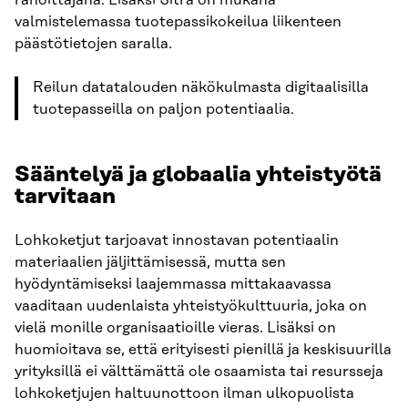
rahoittajana. Lisäksi Sitra on mukana
valmistelemassa tuotepassikokeilua liikenteen
päästötietojen saralla.
Reilun datatalouden näkökulmasta digitaalisilla
tuotepasseilla on paljon potentiaalia.
Sääntelyä ja globaalia yhteistyötä
tarvitaan
Lohkoketjut tarjoavat innostavan potentiaalin
materiaalien jäljittämisessä, mutta sen
hyödyntämiseksi laajemmassa mittakaavassa
vaaditaan uudenlaista yhteistyökulttuuria, joka on
vielä monille organisaatioille vieras. Lisäksi on
huomioitava se, että erityisesti pienillä ja keskisuurilla
yrityksillä ei välttämättä ole osaamista tai resursseja
lohkoketjujen haltuunottoon ilman ulkopuolista