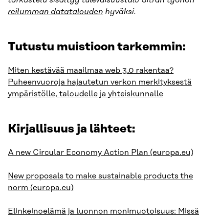
tarkastelu sisältyy tulevaisuustalo Sitran työhön
reilumman datatalouden
hyväksi.
Tutustu muistioon tarkemmin:
Miten kestävää maailmaa web 3.0 rakentaa?
Puheenvuoroja hajautetun verkon merkityksestä
ympäristölle, taloudelle ja yhteiskunnalle
Kirjallisuus ja lähteet:
A new Circular Economy Action Plan (europa.eu)
New proposals to make sustainable products the
norm (europa.eu)
Elinkeinoelämä ja luonnon monimuotoisuus: Missä