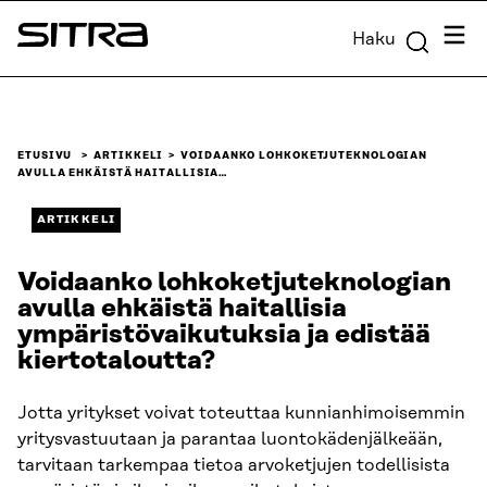
Siirry
Valik
Haku
suoraan
Sitra
sisältöön
↓
ETUSIVU
ARTIKKELI
VOIDAANKO LOHKOKETJUTEKNOLOGIAN
AVULLA EHKÄISTÄ HAITALLISIA…
ARTIKKELI
Voidaanko lohkoketjuteknologian
avulla ehkäistä haitallisia
ympäristövaikutuksia ja edistää
kiertotaloutta?
Jotta yritykset voivat toteuttaa kunnianhimoisemmin
yritysvastuutaan ja parantaa luontokädenjälkeään,
tarvitaan tarkempaa tietoa arvoketjujen todellisista