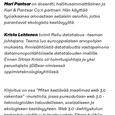
Mari Pantsar
on dosentti, hallitusammattilainen ja
Kari & Pantsar Co:n partneri. Hän käyttää
työaikaansa ainoastaan sellaisiin asioihin, jotka
parantavat ekologista kestävyyttä.
Kristo Lehtonen
toimii Reilu datatalous -teeman
johtajana. Teema luo eurooppalaisen arvopohjan
mukaista, ihmislähtöistä datataloutta vastapainona
datamonopolilähtöiselle datatalouden mallille.
Ennen Sitraa Kristo oli toimitusjohtaja ja yksi
perustajista 3DBear-nimisessä
oppimisteknologiayhtiössä.
Kirjoitus on osa ”Miten kestävää maailmaa web 3.0
rakentaa” -muistiota, jossa pureudutaan web 3.0 -
teknologioiden taloudelliseen, sosiaaliseen ja
ekologiseen kestävyyteen. Web 3.0 -kehityskulun