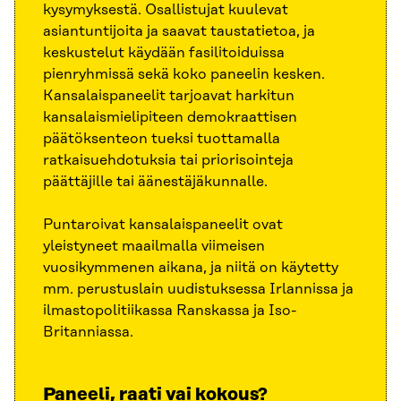
kysymyksestä. Osallistujat kuulevat
asiantuntijoita ja saavat taustatietoa, ja
keskustelut käydään fasilitoiduissa
pienryhmissä sekä koko paneelin kesken.
Kansalaispaneelit tarjoavat harkitun
kansalaismielipiteen demokraattisen
päätöksenteon tueksi tuottamalla
ratkaisuehdotuksia tai priorisointeja
päättäjille tai äänestäjäkunnalle.
Puntaroivat kansalaispaneelit ovat
yleistyneet maailmalla viimeisen
vuosikymmenen aikana, ja niitä on käytetty
mm. perustuslain uudistuksessa Irlannissa ja
ilmastopolitiikassa Ranskassa ja Iso-
Britanniassa.
Paneeli, raati vai kokous?