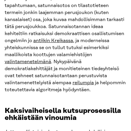
tapahtumaan, satunnaisotos on tilastotieteen
termein jonkin laajemman perusjoukon (kuten
kansalaiset) osa, joka kuvaa mahdollisimman tarkasti
tätä perusjoukkoa. Satunnaisotannan ideaa
kehiteltiin ratkaisuksi demokraattisen osallistumisen
ongelmiin jo
antiikin Kreikassa
, ja moderneissa
yhteiskunnissa se on tullut tutuksi esimerkiksi
maallikoista koottujen valamiehistöjen
valintamenetelmänä
. Nykypäivänä
demokratiakehittäjät ja monitieteinen tiedeyhteisö
ovat tehneet satunnaisotantaan perustuvista
valintamenettelyistä aiempaa
reilumpia
ja helpommin
toteutettavia algoritmeja hyödyntäen.
Kaksivaiheisella kutsuprosessilla
ehkäistään vinoumia