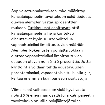
Sopiva satunnaisotoksen koko määrittyy
kansalaispaneelin tavoitekoon sekä tiedossa
olevien aiempien vastausprosenttien
mukaan.
Tutkimukset osoittavat
, että
kansalaispaneelin aihe ja konteksti
aiheuttavat hyvin suurta vaihtelua
vapaaehtoisiksi ilmoittautuvien määrään.
Aiempien kokemusten pohjalta voidaan
olettaa vapaaehtoisiksi ilmoittautuvien
osuuden olevan noin 2–10 prosenttia. Jotta
kiintiöintiä voidaan tehdä edustavuuden
parantamiseksi, vapaaehtoisia tulisi olla 3–5
kertaa enemmän kuin paneelin osallistujia.
Viimeisessä vaiheessa on vielä hyvä valita
noin 10 % enemmän osallistujia kuin paneelin
tavoitekoko on, sillä poisjääntejä tulee