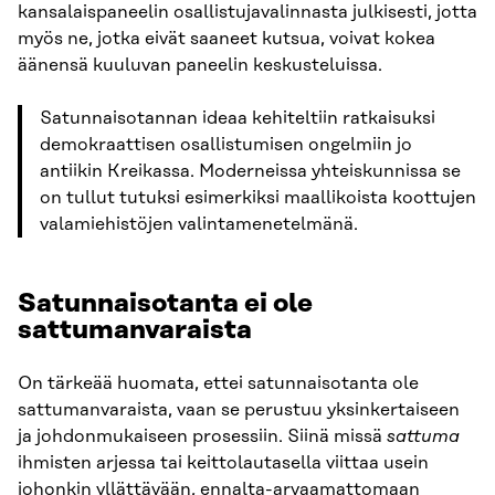
kansalaispaneelin osallistujavalinnasta julkisesti, jotta
myös ne, jotka eivät saaneet kutsua, voivat kokea
äänensä kuuluvan paneelin keskusteluissa.
Satunnaisotannan ideaa kehiteltiin ratkaisuksi
demokraattisen osallistumisen ongelmiin jo
antiikin Kreikassa. Moderneissa yhteiskunnissa se
on tullut tutuksi esimerkiksi maallikoista koottujen
valamiehistöjen valintamenetelmänä.
Satunnaisotanta ei ole
sattumanvaraista
On tärkeää huomata, ettei satunnaisotanta ole
sattumanvaraista, vaan se perustuu yksinkertaiseen
ja johdonmukaiseen prosessiin. Siinä missä
sattuma
ihmisten arjessa tai keittolautasella viittaa usein
johonkin yllättävään, ennalta-arvaamattomaan