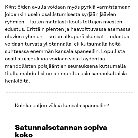
Kiintiöiden avulla voidaan myös pyrkiä varmistamaan
joidenkin usein osallistumisesta syrjään jäävien
ryhmien – kuten matalasti koulutettujen miesten –
edustus. Erittäin pienten ja haavoittuvassa asemassa
olevien ryhmien – kuten alkuperäiskansat – edustus
voidaan turvata yliotannalla, eli kutsumalla heitä
suhteessa enemmän kansalaispaneeliin. Lopullista
osallistujajoukkoa voidaan vielä täydentää
mahdollisten poisjääntien seurauksena kutsumalla
tilalle mahdollisimman monilta osin samankaltaisia
henkilöitä.
Kuinka paljon väkeä kansalaispaneeliin?
Satunnaisotannan sopiva
koko