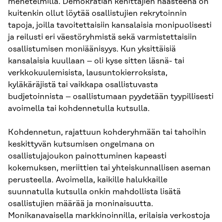
menetelmillä. Demokratian kehittäjien haasteena on
kuitenkin ollut löytää osallistujien rekrytoinnin
tapoja, joilla tavoitettaisiin kansalaisia monipuolisesti
ja reilusti eri väestöryhmistä sekä varmistettaisiin
osallistumisen moniäänisyys. Kun yksittäisiä
kansalaisia kuullaan – oli kyse sitten läsnä- tai
verkkokuulemisista, lausuntokierroksista,
kyläkäräjistä tai vaikkapa osallistuvasta
budjetoinnista – osallistumaan pyydetään tyypillisesti
avoimella tai kohdennetulla kutsulla.
Kohdennetun, rajattuun kohderyhmään tai tahoihin
keskittyvän kutsumisen ongelmana on
osallistujajoukon painottuminen kapeasti
kokemuksen, meriittien tai yhteiskunnallisen aseman
perusteella. Avoimella, kaikille halukkaille
suunnatulla kutsulla onkin mahdollista lisätä
osallistujien määrää ja moninaisuutta.
Monikanavaisella markkinoinnilla, erilaisia verkostoja