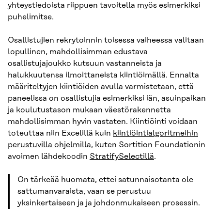
yhteystiedoista riippuen tavoitella myös esimerkiksi
puhelimitse.
Osallistujien rekrytoinnin toisessa vaiheessa valitaan
lopullinen, mahdollisimman edustava
osallistujajoukko kutsuun vastanneista ja
halukkuutensa ilmoittaneista kiintiöimällä. Ennalta
määriteltyjen kiintiöiden avulla varmistetaan, että
paneelissa on osallistujia esimerkiksi iän, asuinpaikan
ja koulutustason mukaan väestörakennetta
mahdollisimman hyvin vastaten. Kiintiöinti voidaan
toteuttaa niin Excelillä kuin
kiintiöintialgoritmeihin
perustuvilla ohjelmilla
, kuten Sortition Foundationin
avoimen lähdekoodin
StratifySelectillä
.
On tärkeää huomata, ettei satunnaisotanta ole
sattumanvaraista, vaan se perustuu
yksinkertaiseen ja ja johdonmukaiseen prosessin.