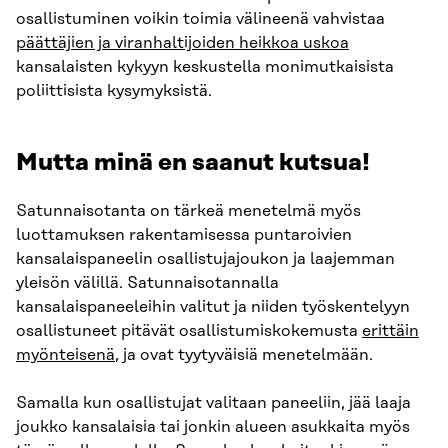
osallistuminen voikin toimia välineenä vahvistaa
päättäjien ja viranhaltijoiden heikkoa uskoa
kansalaisten kykyyn keskustella monimutkaisista
poliittisista kysymyksistä.
Mutta minä en saanut kutsua!
Satunnaisotanta on tärkeä menetelmä myös
luottamuksen rakentamisessa puntaroivien
kansalaispaneelin osallistujajoukon ja laajemman
yleisön välillä. Satunnaisotannalla
kansalaispaneeleihin valitut ja niiden työskentelyyn
osallistuneet pitävät osallistumiskokemusta
erittäin
myönteisenä
, ja ovat tyytyväisiä menetelmään.
Samalla kun osallistujat valitaan paneeliin, jää laaja
joukko kansalaisia tai jonkin alueen asukkaita myös