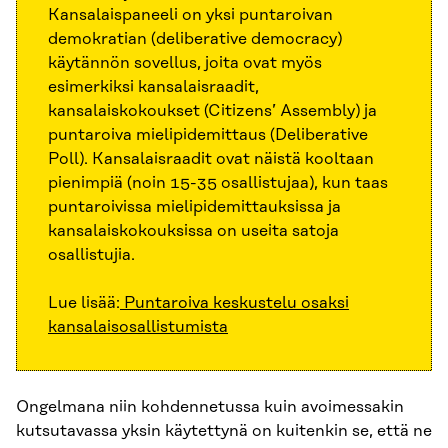
Kansalaispaneeli on yksi puntaroivan
demokratian (deliberative democracy)
käytännön sovellus, joita ovat myös
esimerkiksi kansalaisraadit,
kansalaiskokoukset (Citizens’ Assembly) ja
puntaroiva mielipidemittaus (Deliberative
Poll). Kansalaisraadit ovat näistä kooltaan
pienimpiä (noin 15-35 osallistujaa), kun taas
puntaroivissa mielipidemittauksissa ja
kansalaiskokouksissa on useita satoja
osallistujia.
Lue lisää:
Puntaroiva keskustelu osaksi
kansalaisosallistumista
Ongelmana niin kohdennetussa kuin avoimessakin
kutsutavassa yksin käytettynä on kuitenkin se, että ne