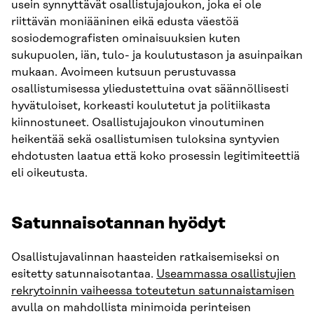
usein synnyttävät osallistujajoukon, joka ei ole
riittävän moniääninen eikä edusta väestöä
sosiodemografisten ominaisuuksien kuten
sukupuolen, iän, tulo- ja koulutustason ja asuinpaikan
mukaan. Avoimeen kutsuun perustuvassa
osallistumisessa yliedustettuina ovat säännöllisesti
hyvätuloiset, korkeasti koulutetut ja politiikasta
kiinnostuneet. Osallistujajoukon vinoutuminen
heikentää sekä osallistumisen tuloksina syntyvien
ehdotusten laatua että koko prosessin legitimiteettiä
eli oikeutusta.
Satunnaisotannan hyödyt
Osallistujavalinnan haasteiden ratkaisemiseksi on
esitetty satunnaisotantaa.
Useammassa osallistujien
rekrytoinnin vaiheessa toteutetun satunnaistamisen
avulla on mahdollista minimoida perinteisen