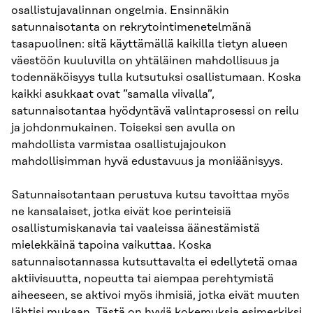
osallistujavalinnan ongelmia. Ensinnäkin
satunnaisotanta on rekrytointimenetelmänä
tasapuolinen: sitä käyttämällä kaikilla tietyn alueen
väestöön kuuluvilla on yhtäläinen mahdollisuus ja
todennäköisyys tulla kutsutuksi osallistumaan. Koska
kaikki asukkaat ovat ”samalla viivalla”,
satunnaisotantaa hyödyntävä valintaprosessi on reilu
ja johdonmukainen. Toiseksi sen avulla on
mahdollista varmistaa osallistujajoukon
mahdollisimman hyvä edustavuus ja moniäänisyys.
Satunnaisotantaan perustuva kutsu tavoittaa myös
ne kansalaiset, jotka eivät koe perinteisiä
osallistumiskanavia tai vaaleissa äänestämistä
mielekkäinä tapoina vaikuttaa. Koska
satunnaisotannassa kutsuttavalta ei edellytetä omaa
aktiivisuutta, nopeutta tai aiempaa perehtymistä
aiheeseen, se aktivoi myös ihmisiä, jotka eivät muuten
lähtisi mukaan. Tästä on hyviä kokemuksia esimerkiksi