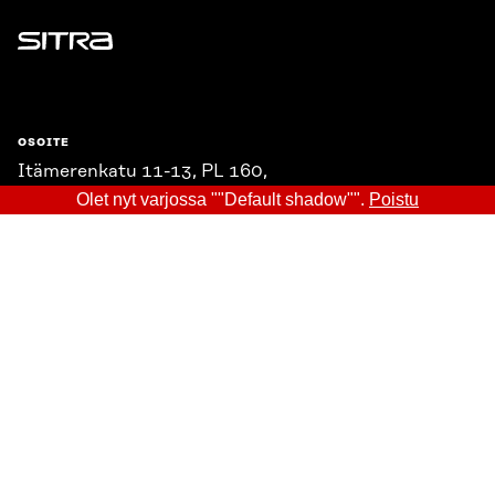
Sitra
OSOITE
Itämerenkatu 11-13, PL 160,
00181 Helsinki
Olet nyt varjossa ""Default shadow"".
Poistu
Saapumisohjeet
Y-TUNNUS
0202132-3
PUHELIN
+358 294 618 991
SÄHKÖPOSTI
etunimi.sukunimi@sitra.fi
sitra@sitra.fi