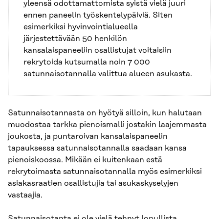
yleensä odottamattomista syistä vielä juuri
ennen paneelin työskentelypäiviä. Siten
esimerkiksi hyvinvointialueella
järjestettävään 50 henkilön
kansalaispaneeliin osallistujat voitaisiin
rekrytoida kutsumalla noin 7 000
satunnaisotannalla valittua alueen asukasta.
Satunnaisotannasta on hyötyä silloin, kun halutaan
muodostaa tarkka pienoismalli jostakin laajemmasta
joukosta, ja puntaroivan kansalaispaneelin
tapauksessa satunnaisotannalla saadaan kansa
pienoiskoossa. Mikään ei kuitenkaan estä
rekrytoimasta satunnaisotannalla myös esimerkiksi
asiakasraatien osallistujia tai asukaskyselyjen
vastaajia.
Satunnaisotanta ei ole vielä tehnyt lopullista