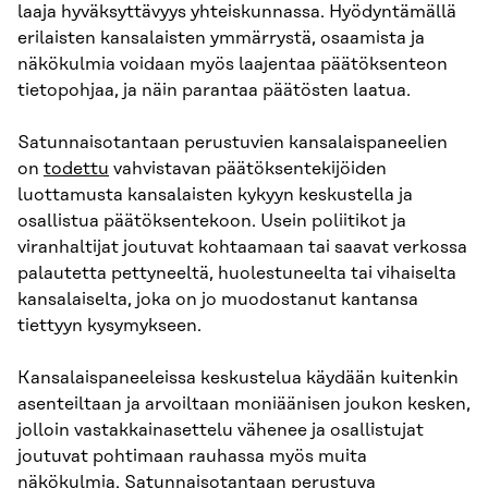
laaja hyväksyttävyys yhteiskunnassa. Hyödyntämällä
erilaisten kansalaisten ymmärrystä, osaamista ja
näkökulmia voidaan myös laajentaa päätöksenteon
tietopohjaa, ja näin parantaa päätösten laatua.
Satunnaisotantaan perustuvien kansalaispaneelien
on
todettu
vahvistavan päätöksentekijöiden
luottamusta kansalaisten kykyyn keskustella ja
osallistua päätöksentekoon. Usein poliitikot ja
viranhaltijat joutuvat kohtaamaan tai saavat verkossa
palautetta pettyneeltä, huolestuneelta tai vihaiselta
kansalaiselta, joka on jo muodostanut kantansa
tiettyyn kysymykseen.
Kansalaispaneeleissa keskustelua käydään kuitenkin
asenteiltaan ja arvoiltaan moniäänisen joukon kesken,
jolloin vastakkainasettelu vähenee ja osallistujat
joutuvat pohtimaan rauhassa myös muita
näkökulmia. Satunnaisotantaan perustuva