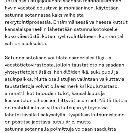
Jotta osallistujajoukosta saadaan mahdollisimman
hyvin väestöä edustava ja moniääninen, käytetään
satunnaisotannassa kaksivaiheista
rekrytointiprosessia. Ensimmäisessä vaiheessa kutsut
kansalaispaneeliin lähetetään satunnaisotokselle
koko väestöstä, kuten hyvinvointialueen, kunnan tai
valtion asukkaista.
Satunnaisotoksen voi tilata esimerkiksi
Digi- ja
väestötietovirastosta
, jolloin taustatietoina saadaan
yhteystietojen lisäksi henkilöiden ikä, sukupuoli ja
asuinpaikka. Muita osallistujien valintaan vaikuttavia
taustatietoja voivat olla esimerkiksi koulutustaso,
ammatti, kotitalouden tulot, kansallisuus ja
keskustelun aiheeseen liittyvät asenteet. Näitä tietoja
on mahdollista selvittää kutsujen yhteydessä
lähetettävällä lisäkyselyllä. Tyypillisin kutsumiskeino
on postitse jaettava kutsukirje, mutta
satunnaisotannalla poimittuja voidaan saaduista