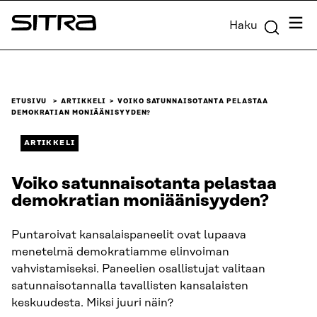
Siirry
Valik
Haku
suoraan
Sitra
sisältöön
↓
ETUSIVU
ARTIKKELI
VOIKO SATUNNAISOTANTA PELASTAA
DEMOKRATIAN MONIÄÄNISYYDEN?
ARTIKKELI
Voiko satunnaisotanta pelastaa
demokratian moniäänisyyden?
Puntaroivat kansalaispaneelit ovat lupaava
menetelmä demokratiamme elinvoiman
vahvistamiseksi. Paneelien osallistujat valitaan
satunnaisotannalla tavallisten kansalaisten
keskuudesta. Miksi juuri näin?