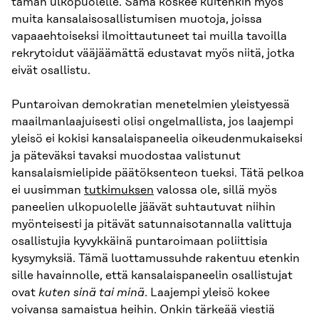
tämän ulkopuolelle. Sama koskee kuitenkin myös
muita kansalaisosallistumisen muotoja, joissa
vapaaehtoiseksi ilmoittautuneet tai muilla tavoilla
rekrytoidut vääjäämättä edustavat myös niitä, jotka
eivät osallistu.
Puntaroivan demokratian menetelmien yleistyessä
maailmanlaajuisesti olisi ongelmallista, jos laajempi
yleisö ei kokisi kansalaispaneelia oikeudenmukaiseksi
ja päteväksi tavaksi muodostaa valistunut
kansalaismielipide päätöksenteon tueksi. Tätä pelkoa
ei uusimman
tutkimuksen
valossa ole, sillä myös
paneelien ulkopuolelle jäävät suhtautuvat niihin
myönteisesti ja pitävät satunnaisotannalla valittuja
osallistujia kyvykkäinä puntaroimaan poliittisia
kysymyksiä. Tämä luottamussuhde rakentuu etenkin
sille havainnolle, että kansalaispaneelin osallistujat
ovat
kuten sinä tai minä
. Laajempi yleisö kokee
voivansa samaistua heihin. Onkin tärkeää viestiä