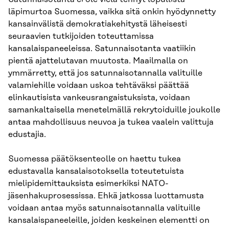
läpimurtoa Suomessa, vaikka sitä onkin hyödynnetty
kansainvälistä demokratiakehitystä läheisesti
seuraavien tutkijoiden toteuttamissa
kansalaispaneeleissa. Satunnaisotanta vaatiikin
pientä ajattelutavan muutosta. Maailmalla on
ymmärretty, että jos satunnaisotannalla valituille
valamiehille voidaan uskoa tehtäväksi päättää
elinkautisista vankeusrangaistuksista, voidaan
samankaltaisella menetelmällä rekrytoiduille joukolle
antaa mahdollisuus neuvoa ja tukea vaalein valittuja
edustajia.
Suomessa päätöksenteolle on haettu tukea
edustavalla kansalaisotoksella toteutetuista
mielipidemittauksista esimerkiksi NATO-
jäsenhakuprosessissa. Ehkä jatkossa luottamusta
voidaan antaa myös satunnaisotannalla valituille
kansalaispaneeleille, joiden keskeinen elementti on