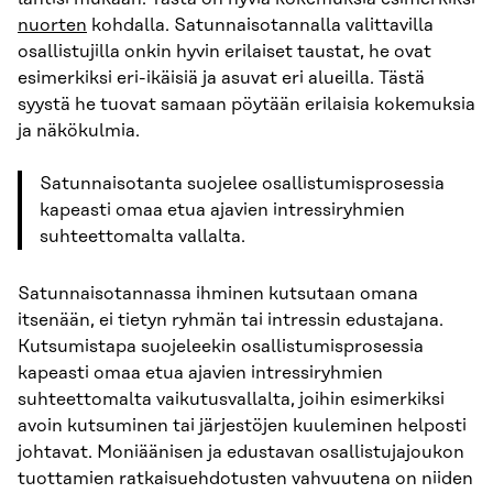
nuorten
kohdalla. Satunnaisotannalla valittavilla
osallistujilla onkin hyvin erilaiset taustat, he ovat
esimerkiksi eri-ikäisiä ja asuvat eri alueilla. Tästä
syystä he tuovat samaan pöytään erilaisia kokemuksia
ja näkökulmia.
Satunnaisotanta suojelee osallistumisprosessia
kapeasti omaa etua ajavien intressiryhmien
suhteettomalta vallalta.
Satunnaisotannassa ihminen kutsutaan omana
itsenään, ei tietyn ryhmän tai intressin edustajana.
Kutsumistapa suojeleekin osallistumisprosessia
kapeasti omaa etua ajavien intressiryhmien
suhteettomalta vaikutusvallalta, joihin esimerkiksi
avoin kutsuminen tai järjestöjen kuuleminen helposti
johtavat. Moniäänisen ja edustavan osallistujajoukon
tuottamien ratkaisuehdotusten vahvuutena on niiden