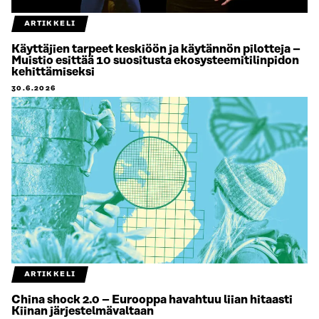
ARTIKKELI
Käyttäjien tarpeet keskiöön ja käytännön pilotteja –
Muistio esittää 10 suositusta ekosysteemitilinpidon
kehittämiseksi
30.6.2026
ARTIKKELI
China shock 2.0 – Eurooppa havahtuu liian hitaasti
Kiinan järjestelmävaltaan