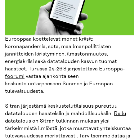
Eurooppaa koettelevat monet kriisit:
koronapandemia, sota, maailmanpoliittisten
jännitteiden kiristyminen, ilmastonmuutos,
energiakriisi sekä datatalouden kasvun tuomat
haasteet.
Turussa 24-26.8 järjestettävä Eurooppa-
foorumi
vastaa ajankohtaiseen
keskusteluntarpeeseen Suomen ja Euroopan
tulevaisuudesta.
Sitran järjestämä keskustelutilaisuus pureutuu
datatalouden haasteisiin ja mahdollisuuksiin.
Reilu
datatalous
on Sitran tulkinnan mukaan yksi
tärkeimmistä ilmiöstä, jotka muuttavat yhteiskuntaa
tulevaisuudessa merkittävästi. Tarvitsemme dataa ja