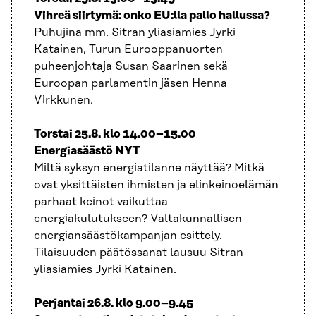
Vihreä siirtymä: onko EU:lla pallo hallussa?
Puhujina mm. Sitran yliasiamies Jyrki
Katainen, Turun Eurooppanuorten
puheenjohtaja Susan Saarinen sekä
Euroopan parlamentin jäsen Henna
Virkkunen.
Torstai 25.8. klo 14.00–15.00
Energiasäästö NYT
Miltä syksyn energiatilanne näyttää? Mitkä
ovat yksittäisten ihmisten ja elinkeinoelämän
parhaat keinot vaikuttaa
energiakulutukseen? Valtakunnallisen
energiansäästökampanjan esittely.
Tilaisuuden päätössanat lausuu Sitran
yliasiamies Jyrki Katainen.
Perjantai 26.8. klo 9.00–9.45