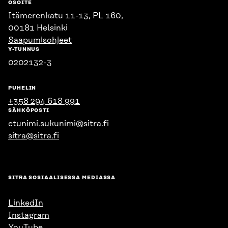
OSOITE
Itämerenkatu 11-13, PL 160,
00181 Helsinki
Saapumisohjeet
Y-TUNNUS
0202132-3
PUHELIN
+358 294 618 991
SÄHKÖPOSTI
etunimi.sukunimi@sitra.fi
sitra@sitra.fi
SITRA SOSIAALISESSA MEDIASSA
LinkedIn
Instagram
YouTube