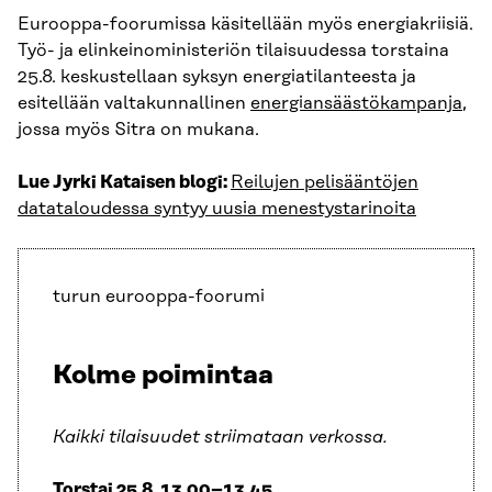
Eurooppa-foorumissa käsitellään myös energiakriisiä.
Työ- ja elinkeinoministeriön tilaisuudessa torstaina
25.8. keskustellaan syksyn energiatilanteesta ja
esitellään valtakunnallinen
energiansäästökampanja
,
jossa myös Sitra on mukana.
Lue Jyrki Kataisen blogi:
Reilujen pelisääntöjen
datataloudessa syntyy uusia menestystarinoita
turun eurooppa-foorumi
Kolme poimintaa
Kaikki tilaisuudet striimataan verkossa.
Torstai 25.8. 13.00–13.45