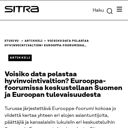
Siirry
Valik
Haku
suoraan
Sitra
sisältöön
↓
ETUSIVU
ARTIKKELI
VOISIKO DATA PELASTAA
HYVINVOINTIVALTION? EUROOPPA-FOORUMISSA…
ARTIKKELI
Voisiko data pelastaa
hyvinvointivaltion? Eurooppa-
foorumissa keskustellaan Suomen
ja Euroopan tulevaisuudesta
Turussa järjestettävä Eurooppa-foorumi kokoaa jo
viidettä kertaa yhteen eri alojen asiantuntijoita,
päättäjiä ja kansalaisiin lukuisiin eri keskusteluihin