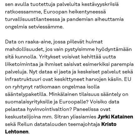
sen avulla tuotettuja palveluita kestävyyskriisiä
ratkoessamme, Euroopan heikentyneessä
turvallisuustilanteessa ja pandemian aiheuttamia
ongelmia setviessämme.
Data on raaka-aine, jossa piilevät huimat
mahdollisuudet, jos vain pystyisimme hyödyntämään
sitä kunnolla. Yritykset voisivat kehittää uutta
liiketoimintaa ja ihmiset saisivat esimerkiksi parempia
palveluja. Nyt dataa ei jaeta ja keskeiset palvelut sekä
infrastruktuuri ovat keskittyneet harvojen käsiin. EU
on ryhtynyt ratkomaan ongelmaa isolla
sääntelypaketilla. Minkälainen tilaisuus sääntely on
suomalaisyrityksille ja Euroopalle? Voisiko data
pelastaa hyvinvointivaltion? Paneelissa ovat
keskustelijoina mm. Sitran yliasiamies
Jyrki Katainen
sekä Reilun datatalouden teemajohtaja
Kristo
Lehtonen
.