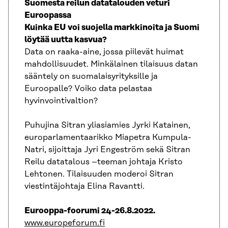
Suomesta reilun datatalouden veturi
Euroopassa
Kuinka EU voi suojella markkinoita ja Suomi
löytää uutta kasvua?
Data on raaka-aine, jossa piilevät huimat
mahdollisuudet. Minkälainen tilaisuus datan
sääntely on suomalaisyrityksille ja
Euroopalle? Voiko data pelastaa
hyvinvointivaltion?
Puhujina Sitran yliasiamies Jyrki Katainen,
europarlamentaarikko Miapetra Kumpula-
Natri, sijoittaja Jyri Engeström sekä Sitran
Reilu datatalous –teeman johtaja Kristo
Lehtonen. Tilaisuuden moderoi Sitran
viestintäjohtaja Elina Ravantti.
Eurooppa-foorumi 24-26.8.2022.
www.europeforum.fi