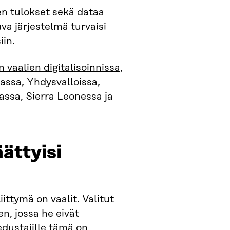
n tulokset sekä dataa
va järjestelmä turvaisi
iin.
 vaalien digitalisoinnissa
,
aassa, Yhdysvalloissa,
iassa, Sierra Leonessa ja
ättyisi
ittymä on vaalit. Valitut
n, jossa he eivät
dustajille tämä on