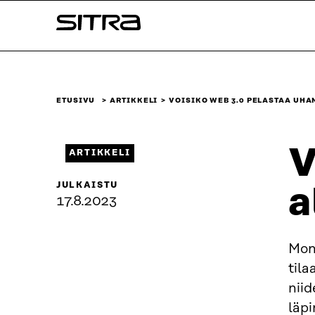
Siirry
Sitra
suoraan
sisältöön
↓
ETUSIVU
ARTIKKELI
VOISIKO WEB 3.0 PELASTAA UHA
V
ARTIKKELI
JULKAISTU
a
17.8.2023
Mone
tila
niid
läpi