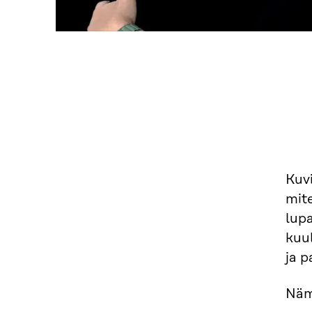
Kuvi
mite
lupa
kuu
ja p
Näm