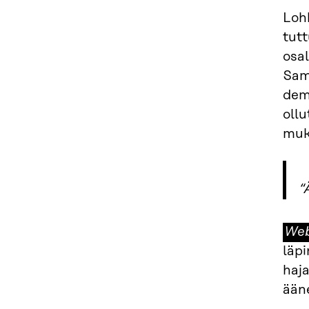
Loh
tutt
osa
Sam
demo
ollu
muk
“
We
Web
3.0
läp
haja
ääne