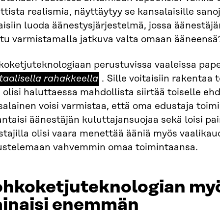
ittista realismia, näyttäytyy se kansalaisille san
aisiin luoda äänestysjärjestelmä, jossa äänestäjä
ttu varmistamalla jatkuva valta omaan ääneensä
koketjuteknologiaan perustuvissa vaaleissa paper
itaalisella rahakkeella
. Sille voitaisiin rakentaa
 olisi haluttaessa mahdollista siirtää toiselle eh
alainen voisi varmistaa, että oma edustaja toimii
ntaisi äänestäjän kuluttajansuojaa sekä loisi pai
tajilla olisi vaara menettää ääniä myös vaalikau
ustelemaan vahvemmin omaa toimintaansa.
ohkoketjuteknologian my
ainaisi enemmän