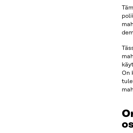
Täm
poli
mah
dem
Täs
mah
käyt
On 
tule
mah
Or
os