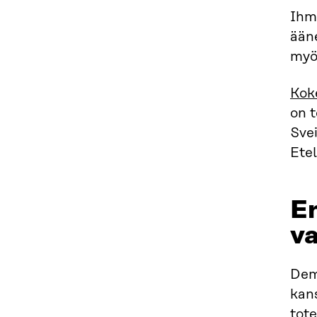
Ihm
ään
myös
Koke
on t
Svei
Ete
En
va
Demo
kans
tot