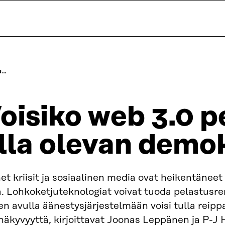
N…
oisiko web 3.0 p
lla olevan demo
t kriisit ja sosiaalinen media ovat heikentänee
a. Lohkoketjuteknologiat voivat tuoda pelastusre
en avulla äänestysjärjestelmään voisi tulla reippa
näkyvyyttä, kirjoittavat Joonas Leppänen ja P-J 