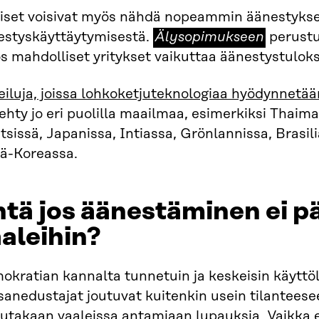
iset voisivat myös nähdä nopeammin äänestykse
Älysopimukseen
estyskäyttäytymisestä.
Älysopimukseen
perustu
 mahdolliset yritykset vaikuttaa äänestystuloks
iluja, joissa lohkoketjuteknologiaa hyödynnetään
ehty jo eri puolilla maailmaa, esimerkiksi Thaim
tsissä, Japanissa, Intiassa, Grönlannissa, Brasil
lä-Koreassa.
tä jos äänestäminen ei pä
aleihin?
kratian kannalta tunnetuin ja keskeisin käyttöli
anedustajat joutuvat kuitenkin usein tilanteesee
eutakaan vaaleissa antamiaan lupauksia. Vaikka e