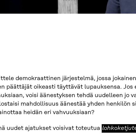
ttele demokraattinen järjestelmä, jossa jokainen
n päättäjät oikeasti täyttävät lupauksensa. Jos e
uksiaan, voisi äänestyksen tehdä uudelleen jo va
lostaisi mahdollisuus äänestää yhden henkilön 
ainottaa heidän eri vahvuuksiaan?
lohkoketjut
ä uudet ajatukset voisivat toteutua
lohkoketjut