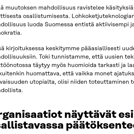
ä muutoksen mahdollisuus ravistelee käsityksi
ittisesta osallistumisesta. Lohkoketjuteknologian 
dollisuus luoda Suomessa entistä aktiivisempi j
okratia.
sä kirjoituksessa keskitymme pääasiallisesti uud
dollisuuksiin. Toki tunnistamme, että uusien te
töönotossa täytyy myös huomioida tarkasti ja laaj
kuitenkin huomattava, että vaikka monet ajatuk
vaisuuden utopialta, olisi niiden toteuttaminen t
dollista.
ganisaatiot näyttävät es
allistavassa päätöksent