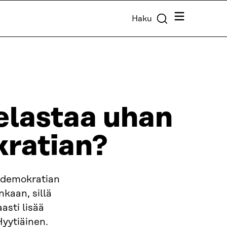
Valikko
Haku
elastaa uhan
kratian?
t demokratian
nkaan, sillä
asti lisää
Hyytiäinen.