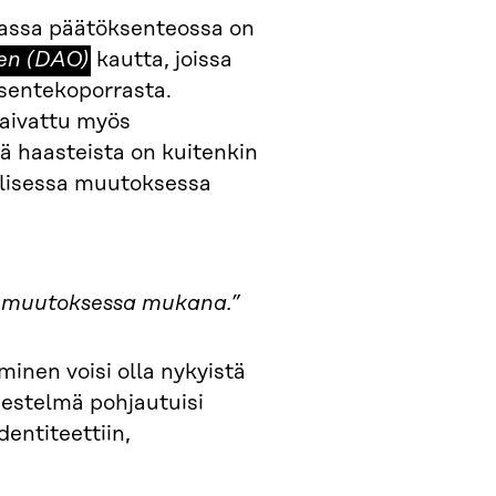
vassa päätöksenteossa on
den (DAO)
kautta, joissa
ksentekoporrasta.
aivattu myös
tä haasteista on kuitenkin
aalisessa muutoksessa
sa muutoksessa mukana.”
minen voisi olla nykyistä
jestelmä pohjautuisi
entiteettiin,