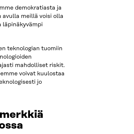
ämme demokratiasta ja
avulla meillä voisi olla
a läpinäkyvämpi
en teknologian tuomiin
knologioiden
asti mahdolliset riskit.
semme voivat kuulostaa
eknologisesti jo
imerkkiä
eossa