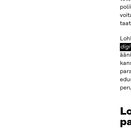
poli
voit
taa
Loh
dig
ääni
kans
para
edus
per
L
p