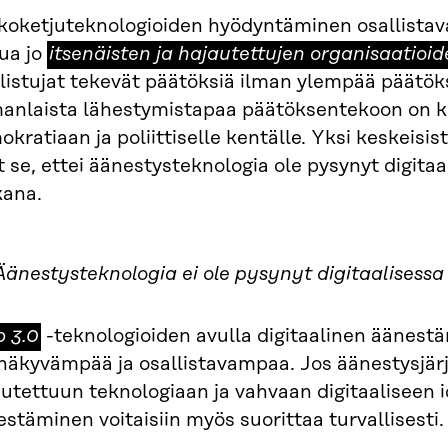
koketjuteknologioiden hyödyntäminen osallista
itsenäisten
ua jo
itsenäisten ja hajautettujen organisaatioi
ja
llistujat tekevät päätöksiä ilman ylempää päätö
hajautettujen
anlaista lähestymistapaa päätöksentekoon on k
organisaatioiden
kratiaan ja poliittiselle kentälle. Yksi keskeisis
(DAO)
t se, ettei äänestysteknologia ole pysynyt digit
ana.
Äänestysteknologia ei ole pysynyt digitaalises
b
 3.0
-teknologioiden avulla digitaalinen äänestä
inäkyvämpää ja osallistavampaa. Jos äänestysjär
utettuun teknologiaan ja vahvaan digitaaliseen id
stäminen voitaisiin myös suorittaa turvallisesti.