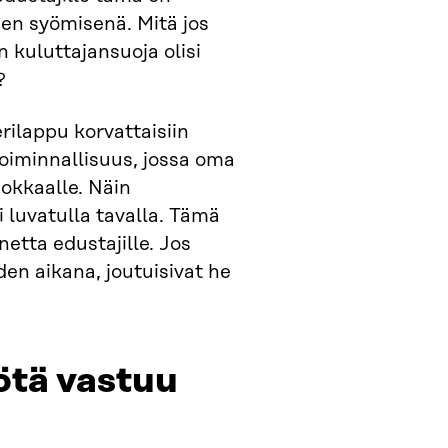
ojen syömisenä. Mitä jos
n kuluttajansuoja olisi
?
digitaalisella
ilappu korvattaisiin
rahakkeella
 toiminnallisuus, jossa oma
dokkaalle. Näin
 luvatulla tavalla. Tämä
netta edustajille. Jos
den aikana, joutuisivat he
ötä vastuu