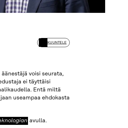
KUUNTELE
 äänestäjä voisi seurata,
dustaja ei täyttäisi
alikaudella. Entä miltä
sijaan useampaa ehdokasta
eknologian
eknologian
avulla.