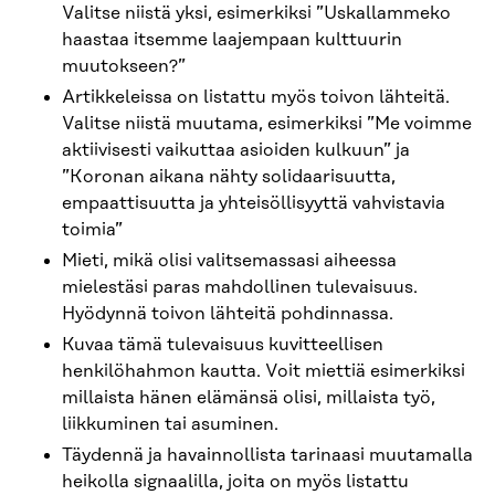
Valitse niistä yksi, esimerkiksi ”Uskallammeko
haastaa itsemme laajempaan kulttuurin
muutokseen?”
Artikkeleissa on listattu myös toivon lähteitä.
Valitse niistä muutama, esimerkiksi ”Me voimme
aktiivisesti vaikuttaa asioiden kulkuun” ja
”Koronan aikana nähty solidaarisuutta,
empaattisuutta ja yhteisöllisyyttä vahvistavia
toimia”
Mieti, mikä olisi valitsemassasi aiheessa
mielestäsi paras mahdollinen tulevaisuus.
Hyödynnä toivon lähteitä pohdinnassa.
Kuvaa tämä tulevaisuus kuvitteellisen
henkilöhahmon kautta. Voit miettiä esimerkiksi
millaista hänen elämänsä olisi, millaista työ,
liikkuminen tai asuminen.
Täydennä ja havainnollista tarinaasi muutamalla
heikolla signaalilla, joita on myös listattu