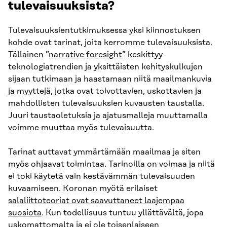
tulevaisuuksista?
Tulevaisuuksientutkimuksessa yksi kiinnostuksen
kohde ovat tarinat, joita kerromme tulevaisuuksista.
Tällainen ”
narrative foresight
” keskittyy
teknologiatrendien ja yksittäisten kehityskulkujen
sijaan tutkimaan ja haastamaan niitä maailmankuvia
ja myyttejä, jotka ovat toivottavien, uskottavien ja
mahdollisten tulevaisuuksien kuvausten taustalla.
Juuri taustaoletuksia ja ajatusmalleja muuttamalla
voimme muuttaa myös tulevaisuutta.
Tarinat auttavat ymmärtämään maailmaa ja siten
myös ohjaavat toimintaa. Tarinoilla on voimaa ja niitä
ei toki käytetä vain kestävämmän tulevaisuuden
kuvaamiseen. Koronan myötä erilaiset
salaliittoteoriat ovat saavuttaneet laajempaa
suosiota
. Kun todellisuus tuntuu yllättävältä, jopa
uskomattomalta ja ei ole toisenlaiseen