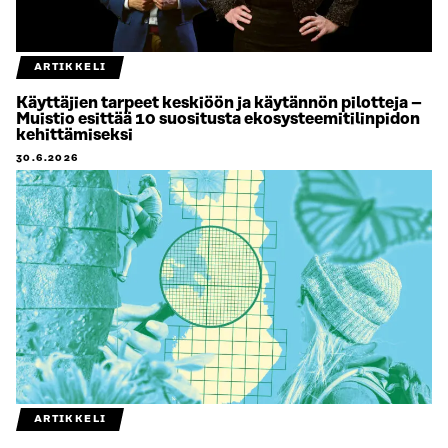
ARTIKKELI
Käyttäjien tarpeet keskiöön ja käytännön pilotteja –
Muistio esittää 10 suositusta ekosysteemitilinpidon
kehittämiseksi
30.6.2026
ARTIKKELI