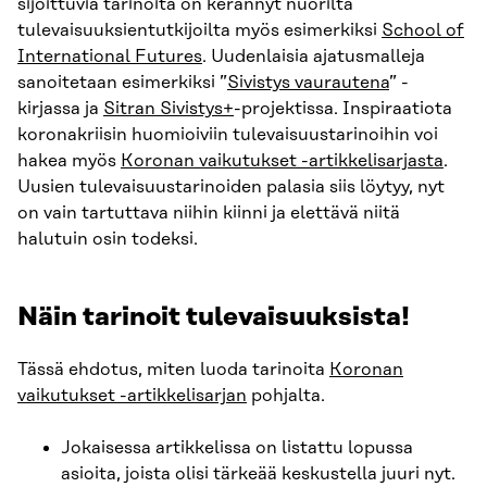
sijoittuvia tarinoita on kerännyt nuorilta
tulevaisuuksientutkijoilta myös esimerkiksi
School of
International Futures
. Uudenlaisia ajatusmalleja
sanoitetaan esimerkiksi ”
Sivistys vaurautena
” -
kirjassa ja
Sitran Sivistys+
-projektissa. Inspiraatiota
koronakriisin huomioiviin tulevaisuustarinoihin voi
hakea myös
Koronan vaikutukset -artikkelisarjasta
.
Uusien tulevaisuustarinoiden palasia siis löytyy, nyt
on vain tartuttava niihin kiinni ja elettävä niitä
halutuin osin todeksi.
Näin tarinoit tulevaisuuksista!
Tässä ehdotus, miten luoda tarinoita
Koronan
vaikutukset -artikkelisarjan
pohjalta.
Jokaisessa artikkelissa on listattu lopussa
asioita, joista olisi tärkeää keskustella juuri nyt.