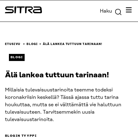
Siirry
Valik
Haku
suoraan
Sitra
sisältöön
↓
ETUSIVU
BLOGI
ÄLÄ LANKEA TUTTUUN TARINAAN!
BLOGI
Älä lankea tuttuun tarinaan!
Millaisia tulevaisuustarinoita teemme todeksi
koronakriisin keskellä? Tässä ajassa tuttu tarina
houkuttaa, mutta se ei välttämättä vie haluttuun
tulevaisuuteen. Tarvitsemmekin uusia
tulevaisuustarinoita.
BLOGIN TYYPPI