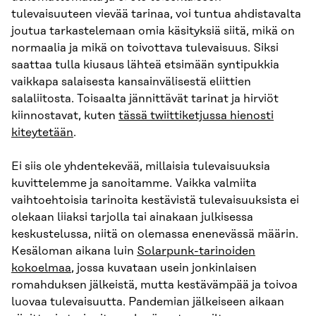
tulevaisuuteen vievää tarinaa, voi tuntua ahdistavalta
joutua tarkastelemaan omia käsityksiä siitä, mikä on
normaalia ja mikä on toivottava tulevaisuus. Siksi
saattaa tulla kiusaus lähteä etsimään syntipukkia
vaikkapa salaisesta kansainvälisestä eliittien
salaliitosta. Toisaalta jännittävät tarinat ja hirviöt
kiinnostavat, kuten
tässä twiittiketjussa hienosti
kiteytetään
.
Ei siis ole yhdentekevää, millaisia tulevaisuuksia
kuvittelemme ja sanoitamme. Vaikka valmiita
vaihtoehtoisia tarinoita kestävistä tulevaisuuksista ei
olekaan liiaksi tarjolla tai ainakaan julkisessa
keskustelussa, niitä on olemassa enenevässä määrin.
Kesäloman aikana luin
Solarpunk-tarinoiden
kokoelmaa
, jossa kuvataan usein jonkinlaisen
romahduksen jälkeistä, mutta kestävämpää ja toivoa
luovaa tulevaisuutta. Pandemian jälkeiseen aikaan