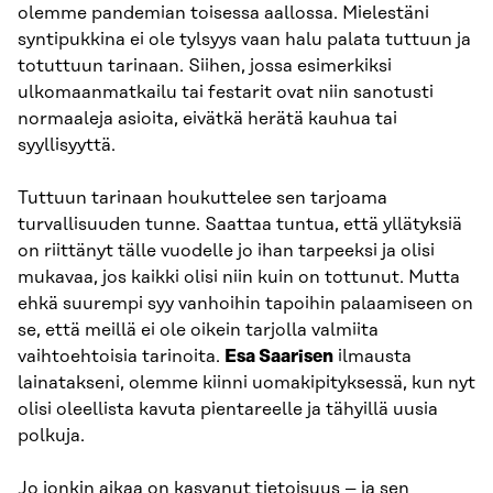
olemme pandemian toisessa aallossa. Mielestäni
syntipukkina ei ole tylsyys vaan halu palata tuttuun ja
totuttuun tarinaan. Siihen, jossa esimerkiksi
ulkomaanmatkailu tai festarit ovat niin sanotusti
normaaleja asioita, eivätkä herätä kauhua tai
syyllisyyttä.
Tuttuun tarinaan houkuttelee sen tarjoama
turvallisuuden tunne. Saattaa tuntua, että yllätyksiä
on riittänyt tälle vuodelle jo ihan tarpeeksi ja olisi
mukavaa, jos kaikki olisi niin kuin on tottunut. Mutta
ehkä suurempi syy vanhoihin tapoihin palaamiseen on
se, että meillä ei ole oikein tarjolla valmiita
vaihtoehtoisia tarinoita.
Esa Saarisen
ilmausta
lainatakseni, olemme kiinni uomakipityksessä, kun nyt
olisi oleellista kavuta pientareelle ja tähyillä uusia
polkuja.
Jo jonkin aikaa on kasvanut tietoisuus – ja sen