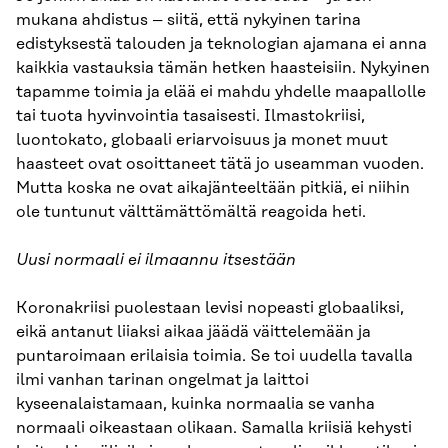
mukana ahdistus – siitä, että nykyinen tarina
edistyksestä talouden ja teknologian ajamana ei anna
kaikkia vastauksia tämän hetken haasteisiin. Nykyinen
tapamme toimia ja elää ei mahdu yhdelle maapallolle
tai tuota hyvinvointia tasaisesti. Ilmastokriisi,
luontokato, globaali eriarvoisuus ja monet muut
haasteet ovat osoittaneet tätä jo useamman vuoden.
Mutta koska ne ovat aikajänteeltään pitkiä, ei niihin
ole tuntunut välttämättömältä reagoida heti.
Uusi normaali ei ilmaannu itsestään
Koronakriisi puolestaan levisi nopeasti globaaliksi,
eikä antanut liiaksi aikaa jäädä väittelemään ja
puntaroimaan erilaisia toimia. Se toi uudella tavalla
ilmi vanhan tarinan ongelmat ja laittoi
kyseenalaistamaan, kuinka normaalia se vanha
normaali oikeastaan olikaan. Samalla kriisiä kehysti