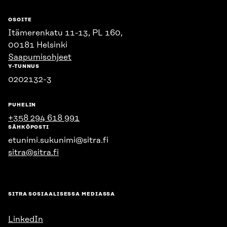
OSOITE
Itämerenkatu 11-13, PL 160,
00181 Helsinki
Saapumisohjeet
Y-TUNNUS
0202132-3
PUHELIN
+358 294 618 991
SÄHKÖPOSTI
etunimi.sukunimi@sitra.fi
sitra@sitra.fi
SITRA SOSIAALISESSA MEDIASSA
LinkedIn