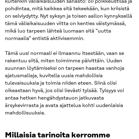
kuitenkin väliaikaisuuden sanasto: oli poikkeustilaa ja
pohdintaa, mitä kaikkea sitä tekeekään, kun kriisistä
on selviydytty. Nyt syksyn ja toisen aallon kynnyksellä
tämä väliaikaisuuden viitta on kenties väistymässä,
mikä luo tarpeen lähteä luomaan sitä ”uutta
normaalia” entistä aktiivisemmin.
Tämä uusi normaali ei ilmaannu itsestään, vaan se
rakentuu siitä, miten toimimme päivittäin. Uuden
suunnan löytämiseksi on tarpeen haastaa vanhoja
ajatusmalleja, kuvitella uusia mahdollisia
tulevaisuuksia ja toimia niiden eteen. Siinä olisi
oikeastaan hyvä, jos olisi lievästi tylsää. Tylsyys voi
antaa hetken hengähdystauon jatkuvasta
ärsykevirrasta ja avata ajattelua kohti uudenlaisia
mahdollisuuksia.
Millaisia tarinoita kerromme