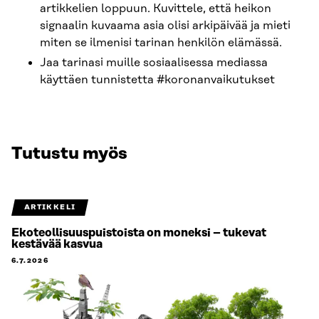
artikkelien loppuun. Kuvittele, että heikon
signaalin kuvaama asia olisi arkipäivää ja mieti
miten se ilmenisi tarinan henkilön elämässä.
Jaa tarinasi muille sosiaalisessa mediassa
käyttäen tunnistetta #koronanvaikutukset
Tutustu myös
ARTIKKELI
Ekoteollisuuspuistoista on moneksi – tukevat
kestävää kasvua
6.7.2026