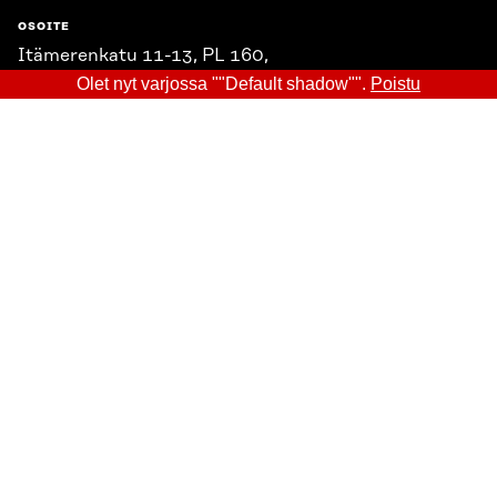
OSOITE
Itämerenkatu 11-13, PL 160,
00181 Helsinki
Olet nyt varjossa ""Default shadow"".
Poistu
Saapumisohjeet
Y-TUNNUS
0202132-3
PUHELIN
+358 294 618 991
SÄHKÖPOSTI
etunimi.sukunimi@sitra.fi
sitra@sitra.fi
SITRA SOSIAALISESSA MEDIASSA
LinkedIn
Instagram