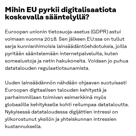
Mihin EU pyrkii digitalisaatiota
koskevalla sääntelyllä?
Euroopan unionin tietosuoja-asetus (GDPR) astui
voimaan vuonna 2018. Sen jälkeen EU:ssa on tullut
sarja kunnianhimoisia lainsäädäntöehdotuksia, joilla
pyritään sääntelemään internetpalveluita, kuten
somealustoja ja netin hakukoneita. Voidaan jo puhua
datatalouden regulaatiotsunamista.
Uuden lainsäädännön nähdään ohjaavan suotuisasti
Euroopan digitaalisen talouden kehitystä ja
parhaimmillaan toimivan esimerkkinä myös
globaalille kehitykselle kohti reilumpaa datataloutta.
Nykyisessä datataloudessa digijättien intressi on
ylikorostunut yksilön ja yhteiskunnan intressien
kustannuksella.