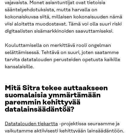
vajavaista. Monet asiantuntijat ovat tietoisia
sääntelyehdotuksista, mutta harvalla on
kokonaiskuvaa siitä, millaisen kokonaisuuden nämä
viisi aloitetta muodostavat. Tämä voi olla suuri riski
digitaalisten sisämarkkinoiden saavuttamiseksi.
Kouluttamisella on merkittävä rooli ongelman
selättämisessä. Tehtävä on suuri, joten saatamme
tarvita datatalouden perusteiden opetusta kaikille
kansalaisille.
Mitä Sitra tekee auttaakseen
suomalaisia ymmärtämään
paremmin kehittyvää
datalainsäädäntöä?
Datatalouden tiekartta
-projektissa seuraamme ja
vaikutamme aktiivisesti kehittyvään lainsäädäntöön.