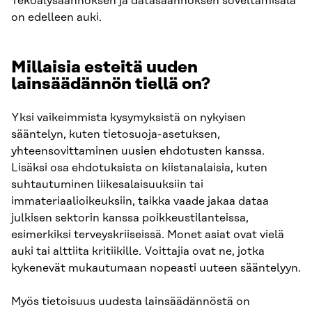
Tekoälysäännöksen ja datasäännöksen soveltamisala
on edelleen auki.
Millaisia esteitä uuden
lainsäädännön tiellä on?
Yksi vaikeimmista kysymyksistä on nykyisen
sääntelyn, kuten tietosuoja-asetuksen,
yhteensovittaminen uusien ehdotusten kanssa.
Lisäksi osa ehdotuksista on kiistanalaisia, kuten
suhtautuminen liikesalaisuuksiin tai
immateriaalioikeuksiin, taikka vaade jakaa dataa
julkisen sektorin kanssa poikkeustilanteissa,
esimerkiksi terveyskriiseissä. Monet asiat ovat vielä
auki tai alttiita kritiikille. Voittajia ovat ne, jotka
kykenevät mukautumaan nopeasti uuteen sääntelyyn.
Myös tietoisuus uudesta lainsäädännöstä on