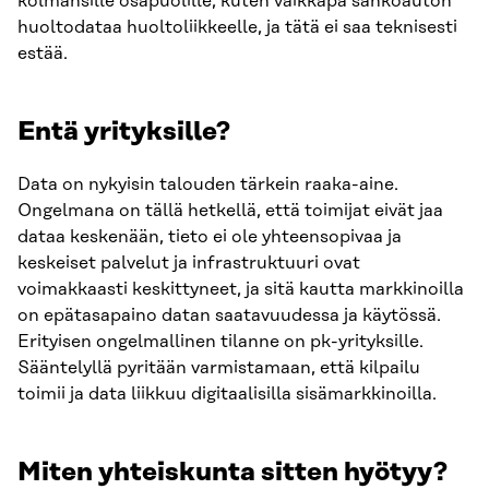
kolmansille osapuolille, kuten vaikkapa sähköauton
huoltodataa huoltoliikkeelle, ja tätä ei saa teknisesti
estää.
Entä yrityksille?
Data on nykyisin talouden tärkein raaka-aine.
Ongelmana on tällä hetkellä, että toimijat eivät jaa
dataa keskenään, tieto ei ole yhteensopivaa ja
keskeiset palvelut ja infrastruktuuri ovat
voimakkaasti keskittyneet, ja sitä kautta markkinoilla
on epätasapaino datan saatavuudessa ja käytössä.
Erityisen ongelmallinen tilanne on pk-yrityksille.
Sääntelyllä pyritään varmistamaan, että kilpailu
toimii ja data liikkuu digitaalisilla sisämarkkinoilla.
Miten yhteiskunta sitten hyötyy?