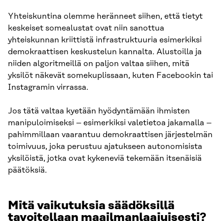
Yhteiskuntina olemme heränneet siihen, että tietyt
keskeiset somealustat ovat niin sanottua
yhteiskunnan kriittistä infrastruktuuria esimerkiksi
demokraattisen keskustelun kannalta. Alustoilla ja
niiden algoritmeillä on paljon valtaa siihen, mitä
yksilöt näkevät somekuplissaan, kuten Facebookin tai
Instagramin virrassa.
Jos tätä valtaa kyetään hyödyntämään ihmisten
manipuloimiseksi – esimerkiksi valetietoa jakamalla –
pahimmillaan vaarantuu demokraattisen järjestelmän
toimivuus, joka perustuu ajatukseen autonomisista
yksilöistä, jotka ovat kykeneviä tekemään itsenäisiä
päätöksiä.
Mitä vaikutuksia säädöksillä
tavoitellaan maailmanlaajuisesti?