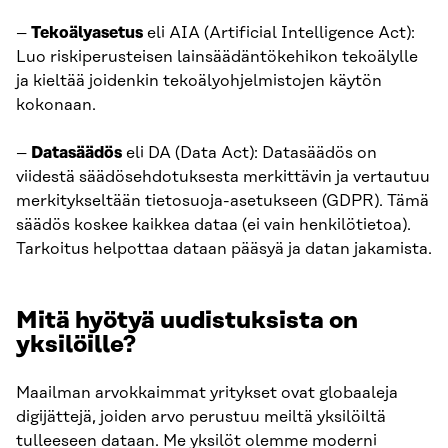
–
Tekoälyasetus
eli AIA (Artificial Intelligence Act):
Luo riskiperusteisen lainsäädäntökehikon tekoälylle
ja kieltää joidenkin tekoälyohjelmistojen käytön
kokonaan.
–
Datasäädös
eli DA (Data Act): Datasäädös on
viidestä säädösehdotuksesta merkittävin ja vertautuu
merkitykseltään tietosuoja-asetukseen (GDPR). Tämä
säädös koskee kaikkea dataa (ei vain henkilötietoa).
Tarkoitus helpottaa dataan pääsyä ja datan jakamista.
Mitä hyötyä uudistuksista on
yksilöille?
Maailman arvokkaimmat yritykset ovat globaaleja
digijättejä, joiden arvo perustuu meiltä yksilöiltä
tulleeseen dataan. Me yksilöt olemme moderni