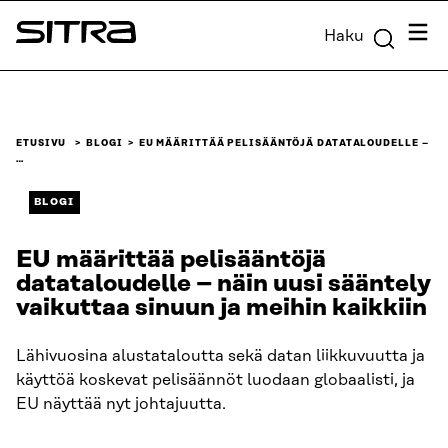
Siirry
Valik
Haku
suoraan
Sitra
sisältöön
↓
ETUSIVU
BLOGI
EU MÄÄRITTÄÄ PELISÄÄNTÖJÄ DATATALOUDELLE –
…
BLOGI
EU määrittää pelisääntöjä
datataloudelle – näin uusi sääntely
vaikuttaa sinuun ja meihin kaikkiin
Lähivuosina alustataloutta sekä datan liikkuvuutta ja
käyttöä koskevat pelisäännöt luodaan globaalisti, ja
EU näyttää nyt johtajuutta.