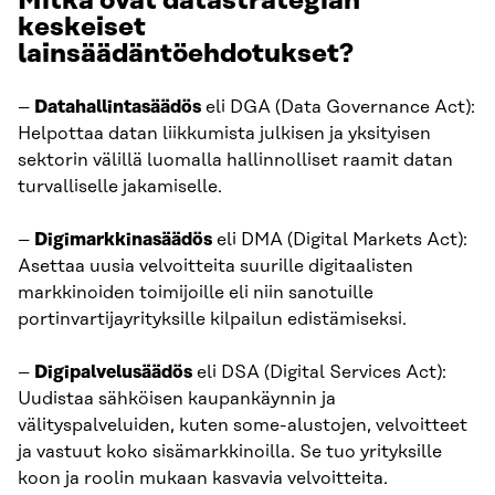
Mitkä ovat datastrategian
keskeiset
lainsäädäntöehdotukset?
–
Datahallintasäädös
eli DGA (Data Governance Act):
Helpottaa datan liikkumista julkisen ja yksityisen
sektorin välillä luomalla hallinnolliset raamit datan
turvalliselle jakamiselle.
–
Digimarkkinasäädös
eli DMA (Digital Markets Act):
Asettaa uusia velvoitteita suurille digitaalisten
markkinoiden toimijoille eli niin sanotuille
portinvartijayrityksille kilpailun edistämiseksi.
–
Digipalvelusäädös
eli DSA (Digital Services Act):
Uudistaa sähköisen kaupankäynnin ja
välityspalveluiden, kuten some-alustojen, velvoitteet
ja vastuut koko sisämarkkinoilla. Se tuo yrityksille
koon ja roolin mukaan kasvavia velvoitteita.