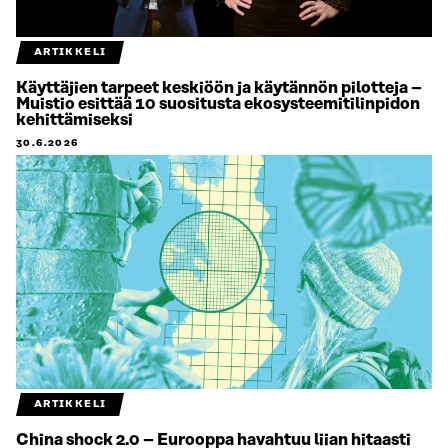
ARTIKKELI
Käyttäjien tarpeet keskiöön ja käytännön pilotteja –
Muistio esittää 10 suositusta ekosysteemitilinpidon
kehittämiseksi
30.6.2026
ARTIKKELI
China shock 2.0 – Eurooppa havahtuu liian hitaasti