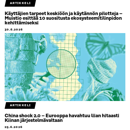
ARTIKKELI
Käyttäjien tarpeet keskiöön ja käytännön pilotteja –
Muistio esittää 10 suositusta ekosysteemitilinpidon
kehittämiseksi
30.6.2026
ARTIKKELI
China shock 2.0 – Eurooppa havahtuu liian hitaasti
Kiinan järjestelmävaltaan
25.6.2026