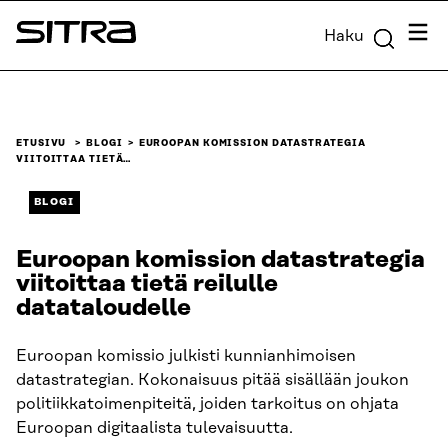
Siirry
Valik
Haku
suoraan
Sitra
sisältöön
↓
ETUSIVU
BLOGI
EUROOPAN KOMISSION DATASTRATEGIA
VIITOITTAA TIETÄ…
BLOGI
Euroopan komission datastrategia
viitoittaa tietä reilulle
datataloudelle
Euroopan komissio julkisti kunnianhimoisen
datastrategian. Kokonaisuus pitää sisällään joukon
politiikkatoimenpiteitä, joiden tarkoitus on ohjata
Euroopan digitaalista tulevaisuutta.