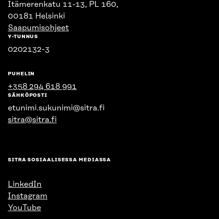
Itämerenkatu 11-13, PL 160,
00181 Helsinki
Saapumisohjeet
Y-TUNNUS
0202132-3
PUHELIN
+358 294 618 991
SÄHKÖPOSTI
etunimi.sukunimi@sitra.fi
sitra@sitra.fi
SITRA SOSIAALISESSA MEDIASSA
LinkedIn
Instagram
YouTube