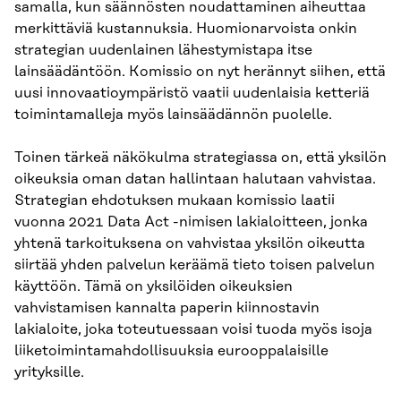
samalla, kun säännösten noudattaminen aiheuttaa
merkittäviä kustannuksia. Huomionarvoista onkin
strategian uudenlainen lähestymistapa itse
lainsäädäntöön. Komissio on nyt herännyt siihen, että
uusi innovaatioympäristö vaatii uudenlaisia ketteriä
toimintamalleja myös lainsäädännön puolelle.
Toinen tärkeä näkökulma strategiassa on, että yksilön
oikeuksia oman datan hallintaan halutaan vahvistaa.
Strategian ehdotuksen mukaan komissio laatii
vuonna 2021 Data Act -nimisen lakialoitteen, jonka
yhtenä tarkoituksena on vahvistaa yksilön oikeutta
siirtää yhden palvelun keräämä tieto toisen palvelun
käyttöön. Tämä on yksilöiden oikeuksien
vahvistamisen kannalta paperin kiinnostavin
lakialoite, joka toteutuessaan voisi tuoda myös isoja
liiketoimintamahdollisuuksia eurooppalaisille
yrityksille.