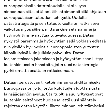
Kun puhutaan suuntaviivojen rakentamisesta
eurooppalaiselle datataloudelle, ei ole kyse
ainoastaan siitä, että politiikkatoimenpiteillä ohjataan
eurooppalaisen talouden kehitystä. Uudella
datastrategialla ja sen toteutuksella on ratkaiseva
vaikutus myös siihen, miltä arkinen elämämme ja
hyvinvointimme näyttää tulevaisuudessa. Datan
nykyistä paremmalla hyödyntämisellä voidaan edistää
niin yksilön hyvinvointia, eurooppalaisten yritysten
kilpailukykyä kuin julkisia palveluita. Datan
laajamittaiseen jakamiseen ja hyödyntämiseen liittyy
kuitenkin useita haasteita, joita uusi datastrategia
pyrkii omalta osaltaan ratkaisemaan.
Dataan perustuvan liiketoiminnan vauhdittamiseksi
Euroopassa on jo lujitettu kuluttajien luottamusta
lainsäädännön avulla. Startupit ja suuryritykset ovat
kuitenkin esittäneet huolensa, että uusi sääntely
rajoittaa datan käyttöä liiketoiminnan kehittämiseksi