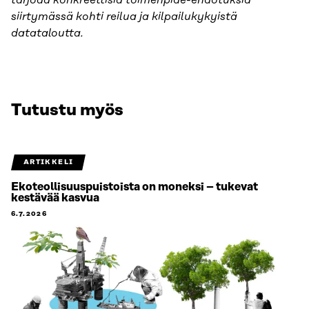
tarjoaa konkreettisia toimenpide-ehdotuksia
siirtymässä kohti reilua ja kilpailukykyistä
datataloutta.
Tutustu myös
ARTIKKELI
Ekoteollisuuspuistoista on moneksi – tukevat
kestävää kasvua
6.7.2026