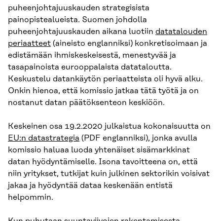
puheenjohtajuuskauden strategisista
painopistealueista. Suomen johdolla
puheenjohtajuuskauden aikana luotiin
datatalouden
periaatteet
(aineisto englanniksi) konkretisoimaan ja
edistämään ihmiskeskeisestä, menestyvää ja
tasapainoista eurooppalaista datataloutta.
Keskustelu datankäytön periaatteista oli hyvä alku.
Onkin hienoa, että komissio jatkaa tätä työtä ja on
nostanut datan päätöksenteon keskiöön.
Keskeinen osa 19.2.2020 julkaistua kokonaisuutta on
EU:n datastrategia
(PDF englanniksi), jonka avulla
komissio haluaa luoda yhtenäiset sisämarkkinat
datan hyödyntämiselle. Isona tavoitteena on, että
niin yritykset, tutkijat kuin julkinen sektorikin voisivat
jakaa ja hyödyntää dataa keskenään entistä
helpommin.