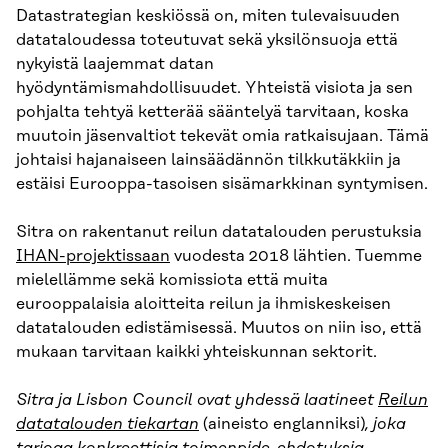
Datastrategian keskiössä on, miten tulevaisuuden
datataloudessa toteutuvat sekä yksilönsuoja että
nykyistä laajemmat datan
hyödyntämismahdollisuudet. Yhteistä visiota ja sen
pohjalta tehtyä ketterää sääntelyä tarvitaan, koska
muutoin jäsenvaltiot tekevät omia ratkaisujaan. Tämä
johtaisi hajanaiseen lainsäädännön tilkkutäkkiin ja
estäisi Eurooppa-tasoisen sisämarkkinan syntymisen.
Sitra on rakentanut reilun datatalouden perustuksia
IHAN-projektissaan
vuodesta 2018 lähtien. Tuemme
mielellämme sekä komissiota että muita
eurooppalaisia aloitteita reilun ja ihmiskeskeisen
datatalouden edistämisessä. Muutos on niin iso, että
mukaan tarvitaan kaikki yhteiskunnan sektorit.
Sitra ja Lisbon Council ovat yhdessä laatineet
Reilun
datatalouden tiekartan
(aineisto englanniksi)
,
joka