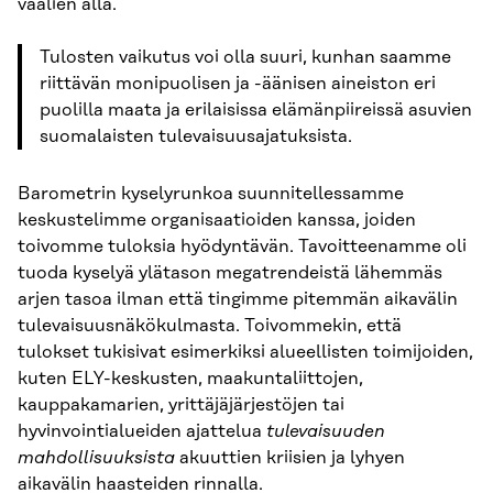
vaalien alla.
Tulosten vaikutus voi olla suuri, kunhan saamme
riittävän monipuolisen ja -äänisen aineiston eri
puolilla maata ja erilaisissa elämänpiireissä asuvien
suomalaisten tulevaisuusajatuksista.
Barometrin kyselyrunkoa suunnitellessamme
keskustelimme organisaatioiden kanssa, joiden
toivomme tuloksia hyödyntävän. Tavoitteenamme oli
tuoda kyselyä ylätason megatrendeistä lähemmäs
arjen tasoa ilman että tingimme pitemmän aikavälin
tulevaisuusnäkökulmasta. Toivommekin, että
tulokset tukisivat esimerkiksi alueellisten toimijoiden,
kuten ELY-keskusten, maakuntaliittojen,
kauppakamarien, yrittäjäjärjestöjen tai
hyvinvointialueiden ajattelua
tulevaisuuden
mahdollisuuksista
akuuttien kriisien ja lyhyen
aikavälin haasteiden rinnalla.