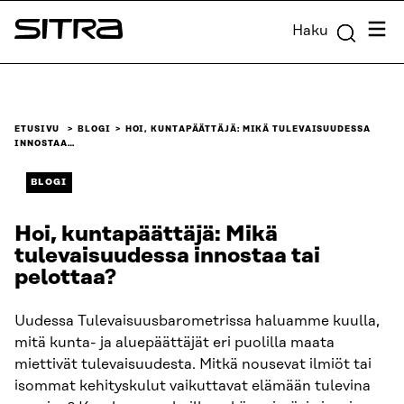
Siirry
Valik
Haku
suoraan
Sitra
sisältöön
↓
ETUSIVU
BLOGI
HOI, KUNTAPÄÄTTÄJÄ: MIKÄ TULEVAISUUDESSA
INNOSTAA…
BLOGI
Hoi, kuntapäättäjä: Mikä
tulevaisuudessa innostaa tai
pelottaa?
Uudessa Tulevaisuusbarometrissa haluamme kuulla,
mitä kunta- ja aluepäättäjät eri puolilla maata
miettivät tulevaisuudesta. Mitkä nousevat ilmiöt tai
isommat kehityskulut vaikuttavat elämään tulevina