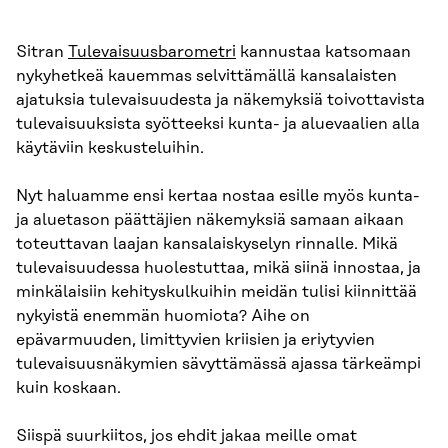
Sitran
Tulevaisuusbarometri
kannustaa katsomaan
nykyhetkeä kauemmas selvittämällä kansalaisten
ajatuksia tulevaisuudesta ja näkemyksiä toivottavista
tulevaisuuksista syötteeksi kunta- ja aluevaalien alla
käytäviin keskusteluihin.
Nyt haluamme ensi kertaa nostaa esille myös kunta-
ja aluetason päättäjien näkemyksiä samaan aikaan
toteuttavan laajan kansalaiskyselyn rinnalle. Mikä
tulevaisuudessa huolestuttaa, mikä siinä innostaa, ja
minkälaisiin kehityskulkuihin meidän tulisi kiinnittää
nykyistä enemmän huomiota? Aihe on
epävarmuuden, limittyvien kriisien ja eriytyvien
tulevaisuusnäkymien sävyttämässä ajassa tärkeämpi
kuin koskaan.
Siispä suurkiitos, jos ehdit jakaa meille omat