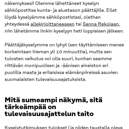
näkemyksesi! Olemme lähettäneet kyselyn
sähköpostitse kunta- ja aluetason päättäjille. Ellet
löydä kyselyämme sähköpostistasi, olethan
yhteydessä
allekirjoittaneeseen
tai
Sanna Rekolaan
,
niin lähetämme linkin kyselyyn heti loppiaisen jälkeen.
Päättäjäkyselymme on lyhyt (sen täyttämiseen menee
korkeintaan hieman yli 10 minuuttia), mutta sen
tulosten vaikutus voi olla suuri, kunhan saamme
riittävän monipuolisen ja -äänisen aineiston eri
puolilla maata ja erilaisissa elämänpiireissä asuvien
suomalaisten tulevaisuusajatuksista.
Mitä sumeampi näkymä, sitä
tärkeämpää on
tulevaisuusajattelun taito
Kyselytutkimuksen tulokset (ja niiden taustalla oleva