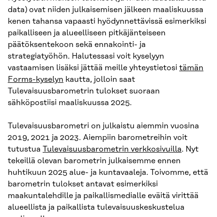
data) ovat niiden julkaisemisen jälkeen maaliskuussa
kenen tahansa vapaasti hyödynnettävissä esimerkiksi
paikalliseen ja alueelliseen pitkäjänteiseen
päätöksentekoon sekä ennakointi- ja
strategiatyöhön. Halutessasi voit kyselyyn
vastaamisen lisäksi jättää meille yhteystietosi
tämän
Forms-kyselyn
kautta, jolloin saat
Tulevaisuusbarometrin tulokset suoraan
sähköpostiisi maaliskuussa 2025.
Tulevaisuusbarometri on julkaistu aiemmin vuosina
2019, 2021 ja 2023. Aiempiin barometreihin voit
tutustua
Tulevaisuusbarometrin verkkosivuilla
. Nyt
tekeillä olevan barometrin julkaisemme ennen
huhtikuun 2025 alue- ja kuntavaaleja. Toivomme, että
barometrin tulokset antavat esimerkiksi
maakuntalehdille ja paikallismedialle eväitä virittää
alueellista ja paikallista tulevaisuuskeskustelua