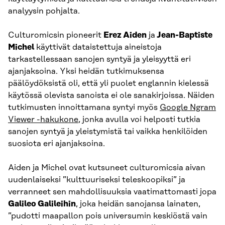
analyysin pohjalta.
Culturomicsin pioneerit
Erez Aiden
ja
Jean-Baptiste
Michel
käyttivät dataistettuja aineistoja
tarkastellessaan sanojen syntyä ja yleisyyttä eri
ajanjaksoina. Yksi heidän tutkimuksensa
päälöydöksistä oli, että yli puolet englannin kielessä
käytössä olevista sanoista ei ole sanakirjoissa. Näiden
tutkimusten innoittamana syntyi myös
Google Ngram
Viewer -hakukone
, jonka avulla voi helposti tutkia
sanojen syntyä ja yleistymistä tai vaikka henkilöiden
suosiota eri ajanjaksoina.
Aiden ja Michel ovat kutsuneet culturomicsia aivan
uudenlaiseksi ”kulttuuriseksi teleskoopiksi” ja
verranneet sen mahdollisuuksia vaatimattomasti jopa
Galileo Galileihin
, joka heidän sanojansa lainaten,
”pudotti maapallon pois universumin keskiöstä vain