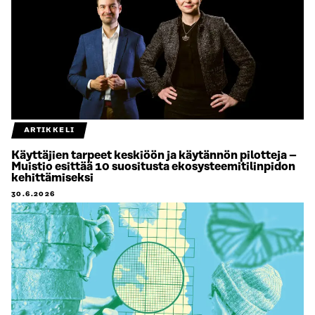
ARTIKKELI
Käyttäjien tarpeet keskiöön ja käytännön pilotteja –
Muistio esittää 10 suositusta ekosysteemitilinpidon
kehittämiseksi
30.6.2026