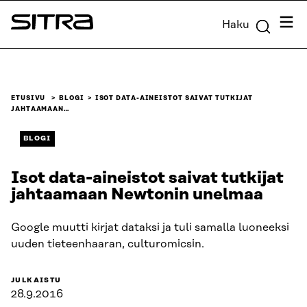
Siirry
Valik
Haku
suoraan
Sitra
sisältöön
↓
ETUSIVU
BLOGI
ISOT DATA-AINEISTOT SAIVAT TUTKIJAT
JAHTAAMAAN…
BLOGI
Isot data-aineistot saivat tutkijat
jahtaamaan Newtonin unelmaa
Google muutti kirjat dataksi ja tuli samalla luoneeksi
uuden tieteenhaaran, culturomicsin.
JULKAISTU
28.9.2016