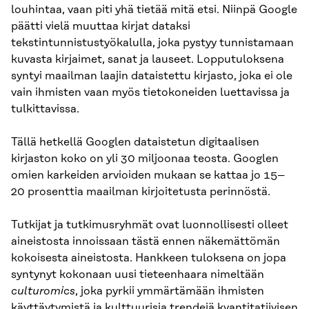
louhintaa, vaan piti yhä tietää mitä etsi. Niinpä Google
päätti vielä muuttaa kirjat dataksi
tekstintunnistustyökalulla, joka pystyy tunnistamaan
kuvasta kirjaimet, sanat ja lauseet. Lopputuloksena
syntyi maailman laajin dataistettu kirjasto, joka ei ole
vain ihmisten vaan myös tietokoneiden luettavissa ja
tulkittavissa.
Tällä hetkellä Googlen dataistetun digitaalisen
kirjaston koko on yli 30 miljoonaa teosta. Googlen
omien karkeiden arvioiden mukaan se kattaa jo 15–
20 prosenttia maailman kirjoitetusta perinnöstä.
Tutkijat ja tutkimusryhmät ovat luonnollisesti olleet
aineistosta innoissaan tästä ennen näkemättömän
kokoisesta aineistosta. Hankkeen tuloksena on jopa
syntynyt kokonaan uusi tieteenhaara nimeltään
culturomics
, joka pyrkii ymmärtämään ihmisten
käyttäytymistä ja kulttuurisia trendejä kvantitatiivisen