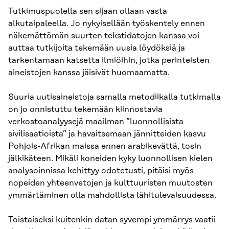
Tutkimuspuolella sen sijaan ollaan vasta
alkutaipaleella. Jo nykyisellään työskentely ennen
näkemättömän suurten tekstidatojen kanssa voi
auttaa tutkijoita tekemään uusia löydöksiä ja
tarkentamaan katsetta ilmiöihin, jotka perinteisten
aineistojen kanssa jäisivät huomaamatta.
Suuria uutisaineistoja samalla metodiikalla tutkimalla
on jo onnistuttu tekemään kiinnostavia
verkostoanalyysejä maailman ”luonnollisista
sivilisaatioista” ja havaitsemaan jännitteiden kasvu
Pohjois-Afrikan maissa ennen arabikevättä, tosin
jälkikäteen. Mikäli koneiden kyky luonnollisen kielen
analysoinnissa kehittyy odotetusti, pitäisi myös
nopeiden yhteenvetojen ja kulttuuristen muutosten
ymmärtäminen olla mahdollista lähitulevaisuudessa.
Toistaiseksi kuitenkin datan syvempi ymmärrys vaatii