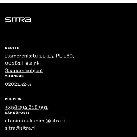
Sitra
OSOITE
Itämerenkatu 11-13, PL 160,
00181 Helsinki
Saapumisohjeet
Y-TUNNUS
0202132-3
PUHELIN
+358 294 618 991
SÄHKÖPOSTI
etunimi.sukunimi@sitra.fi
sitra@sitra.fi