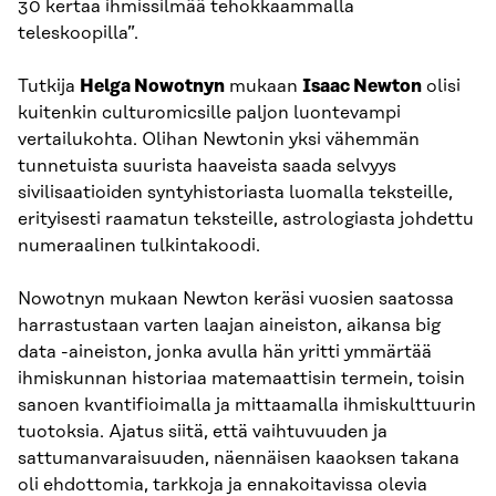
30 kertaa ihmissilmää tehokkaammalla
teleskoopilla”.
Tutkija
Helga Nowotnyn
mukaan
Isaac Newton
olisi
kuitenkin culturomicsille paljon luontevampi
vertailukohta. Olihan Newtonin yksi vähemmän
tunnetuista suurista haaveista saada selvyys
sivilisaatioiden syntyhistoriasta luomalla teksteille,
erityisesti raamatun teksteille, astrologiasta johdettu
numeraalinen tulkintakoodi.
Nowotnyn mukaan Newton keräsi vuosien saatossa
harrastustaan varten laajan aineiston, aikansa big
data -aineiston, jonka avulla hän yritti ymmärtää
ihmiskunnan historiaa matemaattisin termein, toisin
sanoen kvantifioimalla ja mittaamalla ihmiskulttuurin
tuotoksia. Ajatus siitä, että vaihtuvuuden ja
sattumanvaraisuuden, näennäisen kaaoksen takana
oli ehdottomia, tarkkoja ja ennakoitavissa olevia