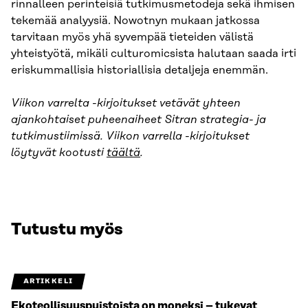
rinnalleen perinteisiä tutkimusmetodeja sekä ihmisen
tekemää analyysiä. Nowotnyn mukaan jatkossa
tarvitaan myös yhä syvempää tieteiden välistä
yhteistyötä, mikäli culturomicsista halutaan saada irti
eriskummallisia historiallisia detaljeja enemmän.
Viikon varrelta -kirjoitukset vetävät yhteen
ajankohtaiset puheenaiheet Sitran strategia- ja
tutkimustiimissä. Viikon varrella -kirjoitukset
löytyvät kootusti
täältä
.
Tutustu myös
ARTIKKELI
Ekoteollisuuspuistoista on moneksi – tukevat