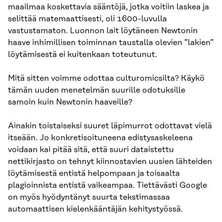
maailmaa koskettavia sääntöjä, jotka voitiin laskea ja
selittää matemaattisesti, oli 1600-luvulla
vastustamaton. Luonnon lait löytäneen Newtonin
haave inhimillisen toiminnan taustalla olevien ”lakien”
löytämisestä ei kuitenkaan toteutunut.
Mitä sitten voimme odottaa culturomicsilta? Käykö
tämän uuden menetelmän suurille odotuksille
samoin kuin Newtonin haaveille?
Ainakin toistaiseksi suuret läpimurrot odottavat vielä
itseään. Jo konkretisoituneena edistysaskeleena
voidaan kai pitää sitä, että suuri dataistettu
nettikirjasto on tehnyt kiinnostavien uusien lähteiden
löytämisestä entistä helpompaan ja toisaalta
plagioinnista entistä vaikeampaa. Tiettävästi Google
on myös hyödyntänyt suurta tekstimassaa
automaattisen kielenkääntäjän kehitystyössä.