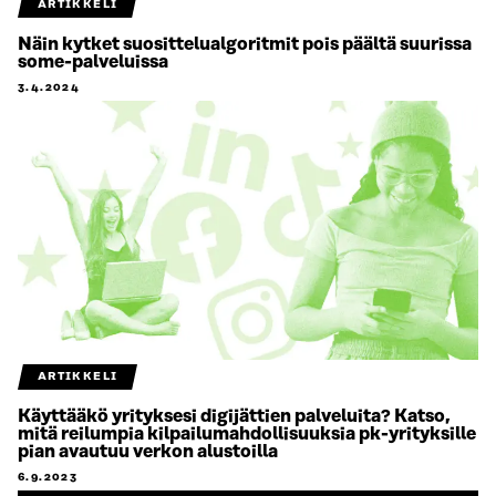
ARTIKKELI
Näin kytket suosittelualgoritmit pois päältä suurissa
some-palveluissa
3.4.2024
ARTIKKELI
Käyttääkö yrityksesi digijättien palveluita? Katso,
mitä reilumpia kilpailumahdollisuuksia pk-yrityksille
pian avautuu verkon alustoilla
6.9.2023