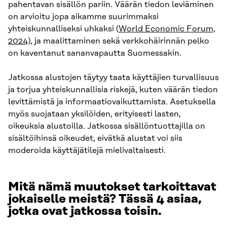
pahentavan sisällön pariin. Väärän tiedon leviäminen
on arvioitu jopa aikamme suurimmaksi
yhteiskunnalliseksi uhkaksi (
World Economic Forum,
2024
), ja maalittaminen sekä verkkohäirinnän pelko
on kaventanut sananvapautta Suomessakin.
Jatkossa alustojen täytyy taata käyttäjien turvallisuus
ja torjua yhteiskunnallisia riskejä, kuten väärän tiedon
levittämistä ja informaatiovaikuttamista. Asetuksella
myös suojataan yksilöiden, erityisesti lasten,
oikeuksia alustoilla. Jatkossa sisällöntuottajilla on
sisältöihinsä oikeudet, eivätkä alustat voi siis
moderoida käyttäjätilejä mielivaltaisesti.
Mitä nämä muutokset tarkoittavat
jokaiselle meistä? Tässä 4 asiaa,
jotka ovat jatkossa toisin.