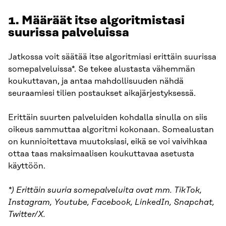
1. Määräät itse algoritmistasi
suurissa palveluissa
Jatkossa voit säätää itse algoritmiasi erittäin suurissa
somepalveluissa*. Se tekee alustasta vähemmän
koukuttavan, ja antaa mahdollisuuden nähdä
seuraamiesi tilien postaukset aikajärjestyksessä.
Erittäin suurten palveluiden kohdalla sinulla on siis
oikeus sammuttaa algoritmi kokonaan. Somealustan
on kunnioitettava muutoksiasi, eikä se voi vaivihkaa
ottaa taas maksimaalisen koukuttavaa asetusta
käyttöön.
*) Erittäin suuria somepalveluita ovat mm. TikTok,
Instagram, Youtube, Facebook, LinkedIn, Snapchat,
Twitter/X.