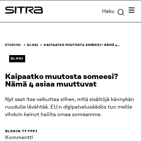
Siirry
Valik
Haku
suoraan
Sitra
sisältöön
↓
ETUSIVU
BLOGI
KAIPAATKO MUUTOSTA SOMEESI? NÄMÄ 4…
BLOGI
Kaipaatko muutosta someesi?
Nämä 4 asiaa muuttuvat
Nyt saat itse vaikuttaa siihen, mitä sisältöjä kännykän
ruudulle lävähtää. EU:n digipalvelusäädös tuo meille
vihdoin keinot hallita omaa someamme.
BLOGIN TYYPPI
Kommentti