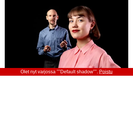
Olet nyt varjossa ""Default shadow"".
Poistu
Sitra
OSOITE