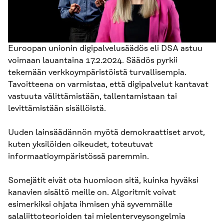
Euroopan unionin digipalvelusäädös eli DSA astuu
voimaan lauantaina 17.2.2024. Säädös pyrkii
tekemään verkkoympäristöistä turvallisempia.
Tavoitteena on varmistaa, että digipalvelut kantavat
vastuuta välittämistään, tallentamistaan tai
levittämistään sisällöistä.
Uuden lainsäädännön myötä demokraattiset arvot,
kuten yksilöiden oikeudet, toteutuvat
informaatioympäristössä paremmin.
Somejätit eivät ota huomioon sitä, kuinka hyväksi
kanavien sisältö meille on. Algoritmit voivat
esimerkiksi ohjata ihmisen yhä syvemmälle
salaliittoteorioiden tai mielenterveysongelmia