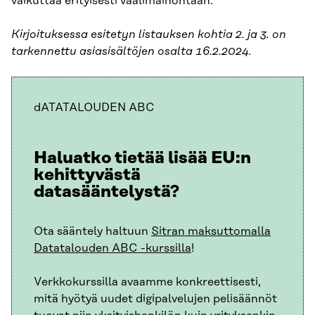
vaikuttaa erityisesti vaalimainontaan.
Kirjoituksessa esitetyn listauksen kohtia 2. ja 3. on
tarkennettu asiasisältöjen osalta 16.2.2024.
dATATALOUDEN ABC
Haluatko tietää lisää EU:n
kehittyvästä
datasääntelystä?
Ota sääntely haltuun
Sitran maksuttomalla
Datatalouden ABC -kurssilla
!
Verkkokurssilla avaamme konkreettisesti,
mitä hyötyä uudet digipalvelujen pelisäännöt