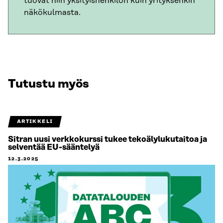
tuovat niin yksityishenkilön kuin yrityksenkin
näkökulmasta.
Tutustu myös
ARTIKKELI
Sitran uusi verkkokurssi tukee tekoälylukutaitoa ja
selventää EU-sääntelyä
12.3.2025