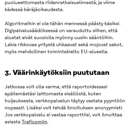
puolueettomasta riidanratkaisuelimestä, ja viime
kädessä käräjäoikeudesta.
Algoritmeihin ei ole tähän mennessä päästy käsiksi.
Digipalvelusäädöksessä on varauduttu siihen, että
alustat eivät suosiolla myönny uusiin sääntöihin.
Lakia rikkovaa yritystä uhkaavat sekä mojovat sakot,
myös mahdollinen toimintakielto EU-alueella.
3. Väärinkäytöksiin puututaan
Jatkossa voit olla varma, että raportoidessasi
epäilemästäsi laittomasta sisällöstä, kuten
huijauksesta, verkkopalvelun täytyy vastata pyyntöön
nopeasti. Lisäksi voit tehdä ilmoituksen anonyymisti.
Jos verkkopalvelu ei vastaa raporttiisi, voit ilmoittaa
asiasta
Traficomiin
.