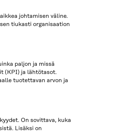
kaikkea johtamisen väline.
ksen tiukasti organisaation
inka paljon ja missä
t (KPI) ja lähtötasot.
aalle tuotettavan arvon ja
kyydet. On sovittava, kuka
istä. Lisäksi on