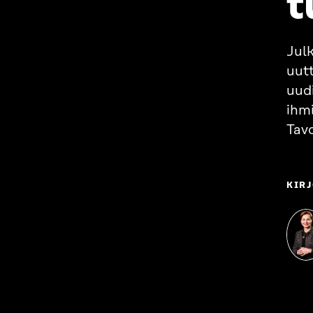
t
Jul
uut
uud
ihm
Tavo
KIRJ