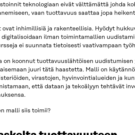
estoinnit teknologiaan eivät välttämättä johda 
anemiseen, vaan tuottavuus saattaa jopa heikent
 ovat inhimillisiä ja rakenteellisia. Hyödyt hukku
 digitalisoidaan ilman toimintamallien uudistami
rsseja ei suunnata tietoisesti vaativampaan työ
ra on koonnut tuottavuuslähtöisen uudistumisen
aisemaan juuri tätä haastetta. Malli on käytännö
steriöiden, virastojen, hyvinvointialueiden ja kun
istamaan, että dataan ja tekoälyyn tehtävät inv
auksensa.
n malli siis toimii?