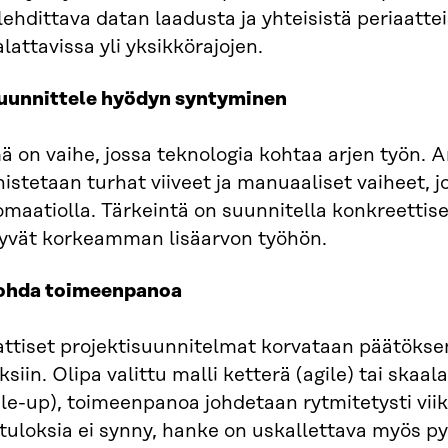
ehdittava datan laadusta ja yhteisistä periaatteis
lattavissa yli yksikkörajojen.
Suunnittele hyödyn syntyminen
 on vaihe, jossa teknologia kohtaa arjen työn. A
istetaan turhat viiveet ja manuaaliset vaiheet, 
maatiolla. Tärkeintä on suunnitella konkreettise
rtyvät korkeamman lisäarvon työhön.
Johda toimeenpanoa
ttiset projektisuunnitelmat korvataan päätöksen
ksiin. Olipa valittu malli ketterä (agile) tai ska
le-up), toimeenpanoa johdetaan rytmitetysti viik
tuloksia ei synny, hanke on uskallettava myös py