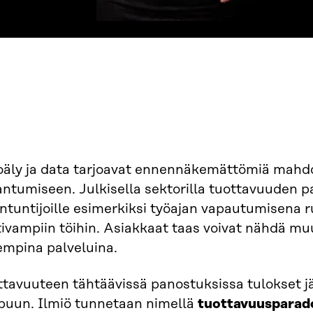
oäly ja data tarjoavat ennennäkemättömiä mahdo
antumiseen. Julkisella sektorilla tuottavuuden 
ntuntijoille esimerkiksi työajan vapautumisena ru
tivampiin töihin. Asiakkaat taas voivat nähdä m
empina palveluina.
tavuuteen tähtäävissä panostuksissa tulokset jääv
ppuun. Ilmiö tunnetaan nimellä
tuottavuusparad