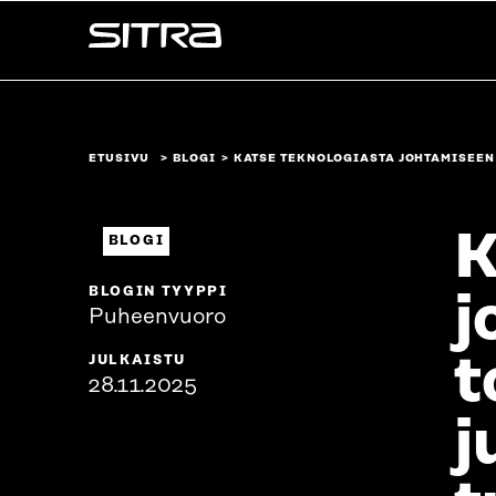
Siirry
Sitra
suoraan
sisältöön
↓
ETUSIVU
BLOGI
KATSE TEKNOLOGIASTA JOHTAMISEEN
K
BLOGI
BLOGIN TYYPPI
j
Puheenvuoro
t
JULKAISTU
28.11.2025
j