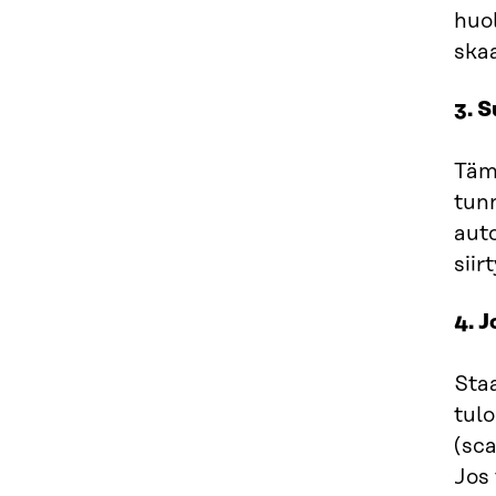
huol
skaa
3. 
Tämä
tunn
auto
sii
4. 
Staa
tulo
(sca
Jos 