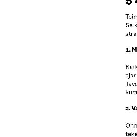
5 
Toim
Se k
stra
1. M
Kaik
ajas
Tavo
kus
2. 
Onni
teke