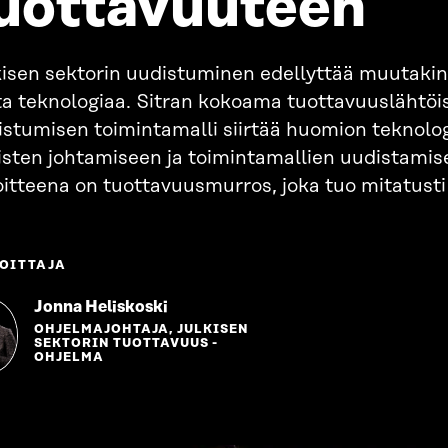
uottavuuteen
kisen sektorin uudistuminen edellyttää muutakin
ta teknologiaa. Sitran kokoama tuottavuuslähtöi
istumisen toimintamalli siirtää huomion teknolo
isten johtamiseen ja toimintamallien uudistamis
itteena on tuottavuusmurros, joka tuo mitatusti 
OITTAJA
Jonna Heliskoski
OHJELMAJOHTAJA, JULKISEN
SEKTORIN TUOTTAVUUS -
OHJELMA