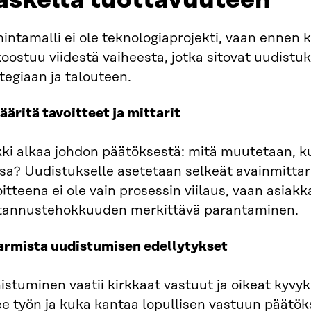
askelta tuottavuuteen
intamalli ei ole teknologiaprojekti, vaan ennen 
oostuu viidestä vaiheesta, jotka sitovat uudistu
tegiaan ja talouteen.
ääritä tavoitteet ja mittarit
ki alkaa johdon päätöksestä: mitä muutetaan, ku
sa? Uudistukselle asetetaan selkeät avainmittari
itteena ei ole vain prosessin viilaus, vaan asiakk
tannustehokkuuden merkittävä parantaminen.
Varmista uudistumisen edellytykset
stuminen vaatii kirkkaat vastuut ja oikeat kyvyk
e työn ja kuka kantaa lopullisen vastuun päätöks