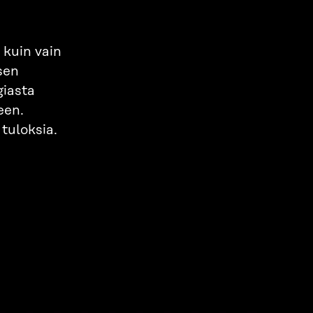
 kuin vain
sen
giasta
een.
tuloksia.