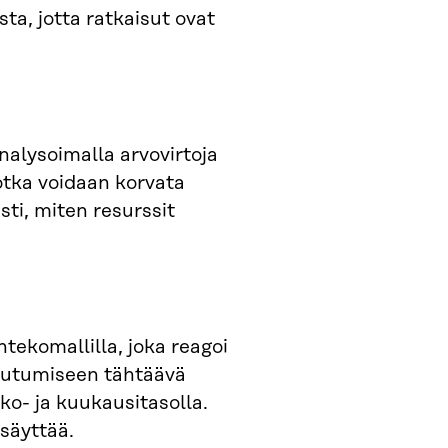
ta, jotta ratkaisut ovat
nalysoimalla arvovirtoja
jotka voidaan korvata
sti, miten resurssit
tekomallilla, joka reagoi
alautumiseen tähtäävä
ko- ja kuukausitasolla.
säyttää.