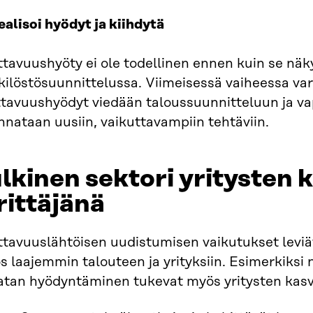
ealisoi hyödyt ja kiihdytä
tavuushyöty ei ole todellinen ennen kuin se näky
kilöstösuunnittelussa. Viimeisessä vaiheessa var
ttavuushyödyt viedään taloussuunnitteluun ja v
nataan uusiin, vaikuttavampiin tehtäviin.
lkinen sektori yritysten
k
rittäjänä
tavuuslähtöisen uudistumisen vaikutukset leviävä
s laajemmin talouteen ja yrityksiin. Esimerkiks
atan hyödyntäminen tukevat myös yritysten kasvu