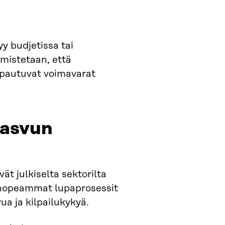
y budjetissa tai
mistetaan, että
apautuvat voimavarat
asvun
t julkiselta sektorilta
i nopeammat lupaprosessit
a ja kilpailukykyä.