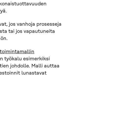
kokonaistuottavuuden
yä.
vat, jos vanhoja prosesseja
sta tai jos vapautuneita
hön.
toimintamallin
n työkalu esimerkiksi
tien johdolle. Malli auttaa
estoinnit lunastavat