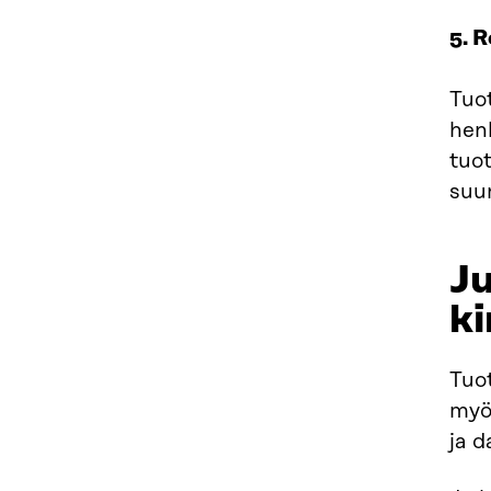
5. R
Tuot
hen
tuo
suun
Ju
ki
Tuot
myö
ja d