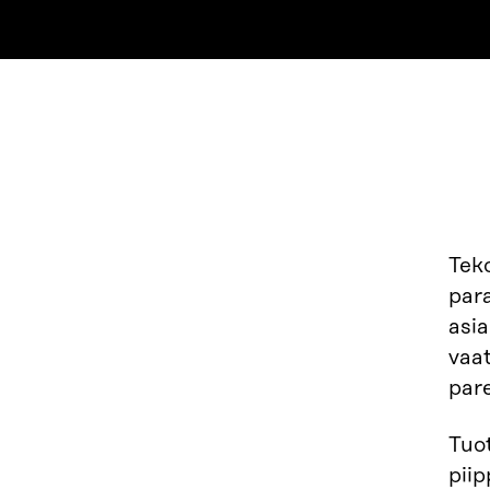
Tek
par
asia
vaa
par
Tuot
pii