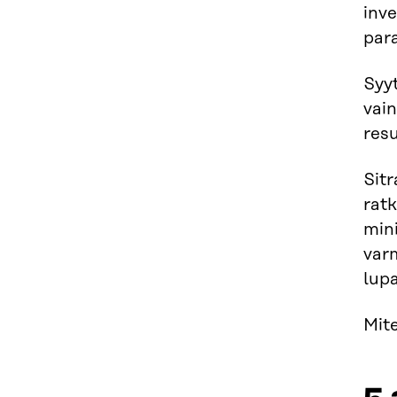
inv
par
Syyt
vain
resu
Sit
ratk
mini
varm
lup
Mite