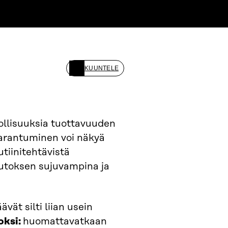
KUUNTELE
llisuuksia tuottavuuden
parantuminen voi näkyä
tiinitehtävistä
uutoksen sujuvampina ja
ät silti liian usein
oksi:
huomattavatkaan