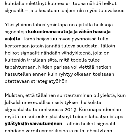
kohdalla miettinyt kolmea eri tapaa nähdä heikot
signaalit – ja oikeastaan laajemmin myös tulevaisuus.
Yksi yleinen lähestymistapa on ajatella heikkoja
signaaleja
kokoelmana outoja ja vähän hassuja
asioita
. Tämä heijastuu myös pyynnöissä tulla
kertomaan jotain jännää tulevaisuudesta. Tällöin
heikot signaalit nähdään viihdykkeenä, joka on
kuitenkin irrallaan siitä, mitä todella tulee
tapahtumaan. Niiden parissa voi viettää hetken
hassutellen ennen kuin ryhtyy oikeaan tosissaan
otettavaan strategiatyöhön.
Muistan, että tällainen suhtautuminen oli yleistä, kun
julkaisimme edellisen selvityksen heikoista
signaaleista tammikuussa 2019. Koronapandemian
myötä on kuitenkin yleistynyt toinen lähestymistapa:
yllätyksiin varautuminen
. Tällöin heikot signaalit
nähdään varoitusmerkkeinä ja niitä lähestytään