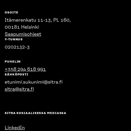
OSOITE
Itämerenkatu 11-13, PL 160,
00181 Helsinki
Saapumisohjeet
Y-TUNNUS
0202132-3
PUHELIN
+358 294 618 991
SÄHKÖPOSTI
etunimi.sukunimi@sitra.fi
sitra@sitra.fi
SITRA SOSIAALISESSA MEDIASSA
LinkedIn