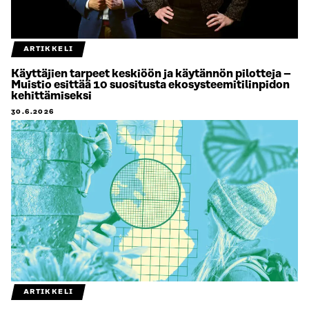
ARTIKKELI
Käyttäjien tarpeet keskiöön ja käytännön pilotteja –
Muistio esittää 10 suositusta ekosysteemitilinpidon
kehittämiseksi
30.6.2026
ARTIKKELI