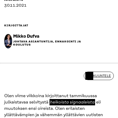
JULKAISTU
30.11.2021
KIRJOITTAJAT
Mikko Dufva
JOHTAVA ASIANTUNTIJA, ENNAKOINTI JA
KOULUTUS
KUUNTELE
Olen viime viikkoina kirjoittanut tammikuussa
heikoista
julkaistavaa selvitystä
heikoista signaaleista
eli
signaaleista
muutoksen ensi oireista. Olen erilaisten
yllättävämpien ja vähemmän yllättävien uutisten