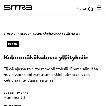
Siirry
Valik
Haku
suoraan
Sitra
sisältöön
↓
ETUSIVU
BLOGI
KOLME NÄKÖKULMAA YLLÄTYKSIIN
BLOGI
Kolme näkökulmaa yllätyksiin
Tässä ajassa tarvitsemme yllätyksiä. Emme niinkään
huvin vuoksi tai varautumisnäkökulmasta, vaan
keinona muuttaa maailmaa.
BLOGIN TYYPPI
Kommentti