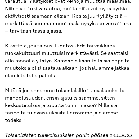
varautua. Yllätykset ovat keinoja muuttaa maailmaa.
Niihin voi toki varautua, mutta niitä voi myös pyrkiä
aktiivisesti saamaan aikaan. Koska juuri yllätyksiä –
merkittäviä suunnanmuutoksia nykyiseen verrattuna
– tarvitaan tässä ajassa.
Kuvittele, jos talous, luontosuhde tai vaikkapa
ruokakulttuuri muuttuisi merkittävästi. Se saattaisi
olla monelle yllätys. Samaan aikaan tällaisia nopeita
muutoksia olisi saatava aikaan, jos haluamme jatkaa
elämistä tällä pallolla.
Mitäpä jos annamme toisenlaisille tulevaisuuksille
mahdollisuuden, ensin ajatuksissamme, sitten
keskusteluissa ja lopulta toiminnassa? Millaisia
tarinoita tulevaisuuksista kerromme ja elämme
todeksi?
Toisenlaisten tulevaisuuksien pariin pääsee 13.1.2022