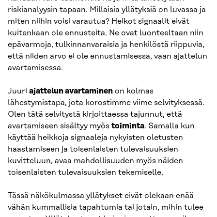
riskianalyysin tapaan. Millaisia yllätyksiä on luvassa ja
miten niihin voisi varautua? Heikot signaalit eivät
kuitenkaan ole ennusteita. Ne ovat luonteeltaan niin
epävarmoja, tulkinnanvaraisia ja henkilöstä riippuvia,
että niiden arvo ei ole ennustamisessa, vaan ajattelun
avartamisessa.
Juuri
ajattelun avartaminen
on kolmas
lähestymistapa, jota korostimme viime selvityksessä.
Olen tätä selvitystä kirjoittaessa tajunnut, että
avartamiseen sisältyy myös
toiminta
. Samalla kun
käyttää heikkoja signaaleja nykyisten oletusten
haastamiseen ja toisenlaisten tulevaisuuksien
kuvitteluun, avaa mahdollisuuden myös näiden
toisenlaisten tulevaisuuksien tekemiselle.
Tässä näkökulmassa yllätykset eivät olekaan enää
vähän kummallisia tapahtumia tai jotain, mihin tulee