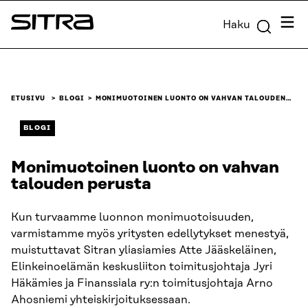
Siirry
Valik
Haku
suoraan
Sitra
sisältöön
↓
ETUSIVU
BLOGI
MONIMUOTOINEN LUONTO ON VAHVAN TALOUDEN…
BLOGI
Monimuotoinen luonto on vahvan
talouden perusta
Kun turvaamme luonnon monimuotoisuuden,
varmistamme myös yritysten edellytykset menestyä,
muistuttavat Sitran yliasiamies Atte Jääskeläinen,
Elinkeinoelämän keskusliiton toimitusjohtaja Jyri
Häkämies ja Finanssiala ry:n toimitusjohtaja Arno
Ahosniemi yhteiskirjoituksessaan.