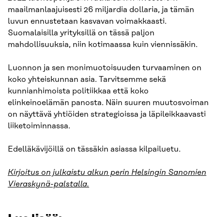
maailmanlaajuisesti 26 miljardia dollaria, ja tämän
luvun ennustetaan kasvavan voimakkaasti.
Suomalaisilla yrityksillä on tässä paljon
mahdollisuuksia, niin kotimaassa kuin viennissäkin.
Luonnon ja sen monimuotoisuuden turvaaminen on
koko yhteiskunnan asia. Tarvitsemme sekä
kunnianhimoista politiikkaa että koko
elinkeinoelämän panosta. Näin suuren muutosvoiman
on näyttävä yhtiöiden strategioissa ja läpileikkaavasti
liiketoiminnassa.
Edelläkävijöillä on tässäkin asiassa kilpailuetu.
Kirjoitus on julkaistu alkun perin Helsingin Sanomien
Vieraskynä-palstalla.