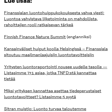
Lue lisää:
Finanssialan luontohuippukokouksesta vahva viesti:
Luontoa vahvistava liiketoiminta on mahdollista,
rahoittajien rooli ratkaisevan tärkeä
Finnish Finance Nature Summit
(englanniksi)
Kansainväliset huiput koolla Helsingissä – Finanssiala
sitoutuu maailmanlaajuisiin luontotavoitteisiin
Yritysten luontoraportointi nousee uudelle tasolle —
Listasimme 7+1 asiaa, jotka TNFD:stä kannattaa
tietää
Miksi yrityksen kannattaa asettaa tiedeperustaiset
luontotavoitteet? Listasimme 5 syytä
Sitran muistio: Luonto turvaa taloutemme