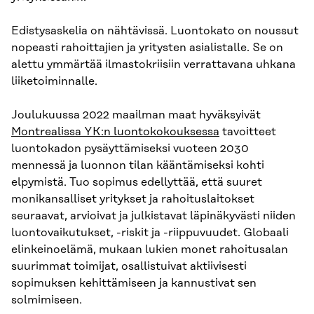
Edistysaskelia on nähtävissä. Luontokato on noussut
nopeasti rahoittajien ja yritysten asialistalle. Se on
alettu ymmärtää ilmastokriisiin verrattavana uhkana
liiketoiminnalle.
Joulukuussa 2022 maailman maat hyväksyivät
Montrealissa YK:n luontokokouksessa
tavoitteet
luontokadon pysäyttämiseksi vuoteen 2030
mennessä ja luonnon tilan kääntämiseksi kohti
elpymistä. Tuo sopimus edellyttää, että suuret
monikansalliset yritykset ja rahoituslaitokset
seuraavat, arvioivat ja julkistavat läpinäkyvästi niiden
luontovaikutukset, -riskit ja -riippuvuudet. Globaali
elinkeinoelämä, mukaan lukien monet rahoitusalan
suurimmat toimijat, osallistuivat aktiivisesti
sopimuksen kehittämiseen ja kannustivat sen
solmimiseen.