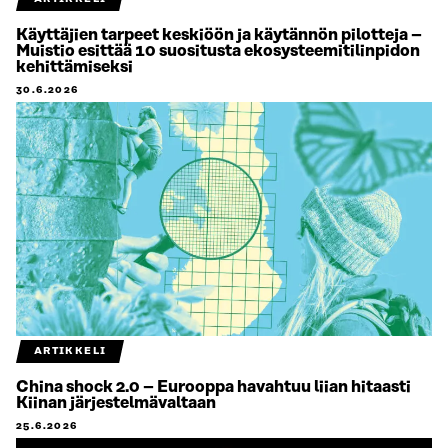
Käyttäjien tarpeet keskiöön ja käytännön pilotteja –
Muistio esittää 10 suositusta ekosysteemitilinpidon
kehittämiseksi
30.6.2026
ARTIKKELI
China shock 2.0 – Eurooppa havahtuu liian hitaasti
Kiinan järjestelmävaltaan
25.6.2026