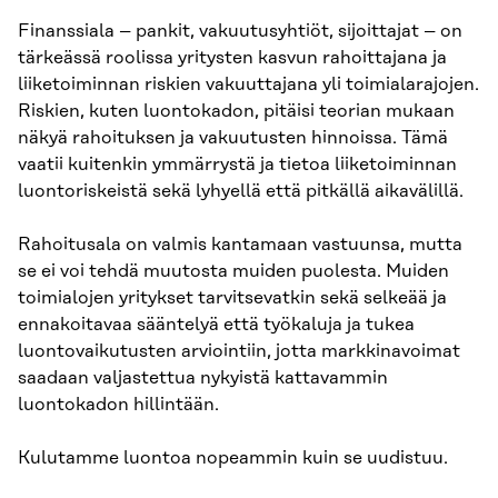
Finanssiala – pankit, vakuutusyhtiöt, sijoittajat – on
tärkeässä roolissa yritysten kasvun rahoittajana ja
liiketoiminnan riskien vakuuttajana yli toimialarajojen.
Riskien, kuten luontokadon, pitäisi teorian mukaan
näkyä rahoituksen ja vakuutusten hinnoissa. Tämä
vaatii kuitenkin ymmärrystä ja tietoa liiketoiminnan
luontoriskeistä sekä lyhyellä että pitkällä aikavälillä.
Rahoitusala on valmis kantamaan vastuunsa, mutta
se ei voi tehdä muutosta muiden puolesta. Muiden
toimialojen yritykset tarvitsevatkin sekä selkeää ja
ennakoitavaa sääntelyä että työkaluja ja tukea
luontovaikutusten arviointiin, jotta markkinavoimat
saadaan valjastettua nykyistä kattavammin
luontokadon hillintään.
Kulutamme luontoa nopeammin kuin se uudistuu.