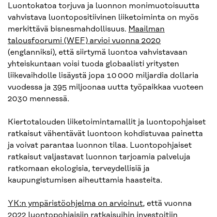
Luontokatoa torjuva ja luonnon monimuotoisuutta
vahvistava luontopositiivinen liiketoiminta on myös
merkittävä bisnesmahdollisuus.
Maailman
talousfoorumi (WEF) arvioi vuonna 2020
(englanniksi), että siirtymä luontoa vahvistavaan
yhteiskuntaan voisi tuoda globaalisti yritysten
liikevaihdolle lisäystä jopa 10 000 miljardia dollaria
vuodessa ja 395 miljoonaa uutta työpaikkaa vuoteen
2030 mennessä.
Kiertotalouden liiketoimintamallit ja luontopohjaiset
ratkaisut vähentävät luontoon kohdistuvaa painetta
ja voivat parantaa luonnon tilaa. Luontopohjaiset
ratkaisut valjastavat luonnon tarjoamia palveluja
ratkomaan ekologisia, terveydellisiä ja
kaupungistumisen aiheuttamia haasteita.
YK:n ympäristöohjelma on arvioinut
, että vuonna
2022 luontopohjaisiin ratkaisuihin investoitiin