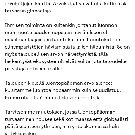
arvoketjujen kautta. Arvoketjut voivat olla kotimaisia
tai varsin globaaleja.
Ihmisen toiminta on kuitenkin johtanut luonnon
monimuotoisuuden nopeaan häviämiseen eli
maailmanlaajuiseen luontokatoon. Luontokato on
elinympäristöjen häviämistä ja lajien hiipumista. Se on
myös taloudellisen arvon näivettymistä, sillä
heikentyvät ekosysteemit eivät voi tarjota taloudelle
palveluja entiseen malliin.
Talouden kielellä luontopääoman arvo alenee:
kulutamme luontoa nopeammin kuin se uudistuu.
Emme ole olleet huolellisia varainhoitajia.
Tarvitsemme muutoksen, jossa luontopääoman
turvaaminen nousee sekä kotimaassa että globaalisti
päätöksenteon ytimeen, niin yhteiskunnassa kuin
yrityksissäkin.