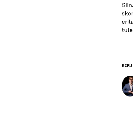
Sii
sken
eril
tul
KIRJ