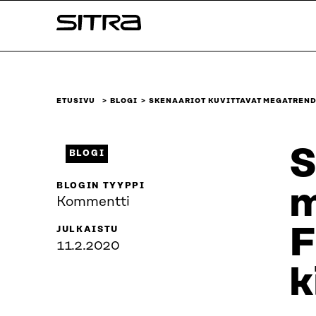
Siirry
Sitra
suoraan
sisältöön
↓
ETUSIVU
BLOGI
SKENAARIOT KUVITTAVAT MEGATREND
S
BLOGI
BLOGIN TYYPPI
m
Kommentti
F
JULKAISTU
11.2.2020
k