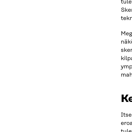
tul
Ske
tekn
Mega
näk
ske
kil
ymp
mah
Ke
Itse
eroa
tul