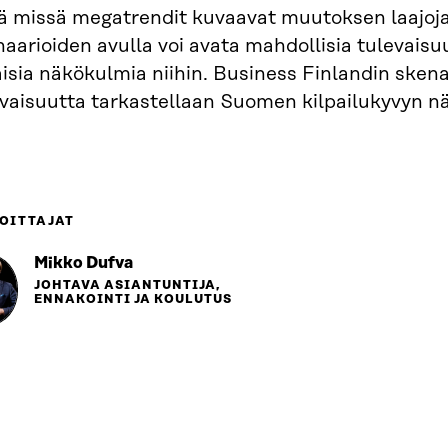
nä missä megatrendit kuvaavat muutoksen laajoja
aarioiden avulla voi avata mahdollisia tulevaisuu
aisia näkökulmia niihin. Business Finlandin skena
evaisuutta tarkastellaan Suomen kilpailukyvyn 
OITTAJAT
Mikko Dufva
JOHTAVA ASIANTUNTIJA,
ENNAKOINTI JA KOULUTUS