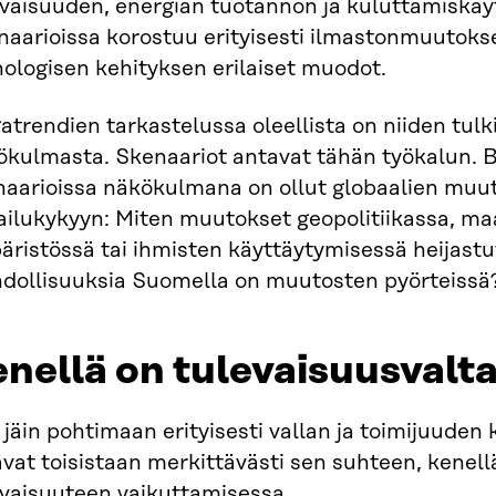
evaisuuden, energian tuotannon ja kuluttamiskä
naarioissa korostuu erityisesti ilmastonmuutok
ologisen kehityksen erilaiset muodot.
trendien tarkastelussa oleellista on niiden tul
ökulmasta. Skenaariot antavat tähän työkalun. B
naarioissa näkökulmana on ollut globaalien mu
pailukykyyn: Miten muutokset geopolitiikassa, m
äristössä tai ihmisten käyttäytymisessä heijast
dollisuuksia Suomella on muutosten pyörteissä
nellä on tulevaisuusvalt
 jäin pohtimaan erityisesti vallan ja toimijuuden
vat toisistaan merkittävästi sen suhteen, kenel
evaisuuteen vaikuttamisessa.