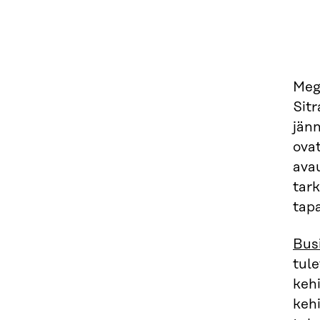
Meg
Sit
jänn
ovat
avau
tark
tap
Busi
tule
kehi
keh