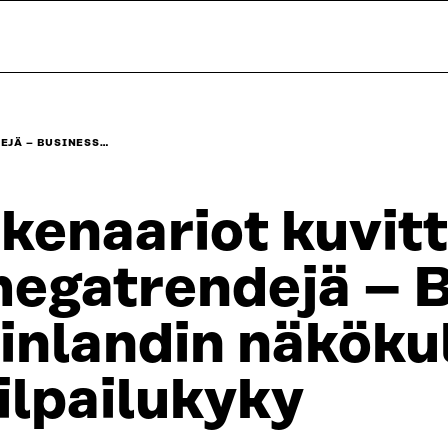
EJÄ – BUSINESS…
kenaariot kuvit
egatrendejä – B
inlandin näkök
ilpailukyky