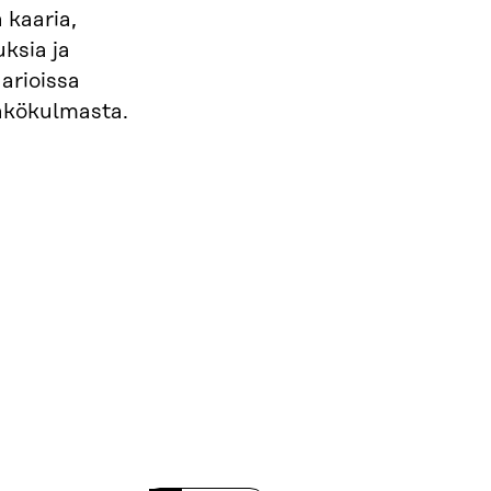
 kaaria,
ksia ja
arioissa
näkökulmasta.