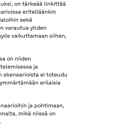
uksi, on tärkeää linkittää
rioissa eritelläänkin
ialoihin sekä
on varautua yhden
 myös vaikuttamaan siihen,
aa on niiden
telemisessa ja
 skenaarioista ei toteudu
 ymmärtämään erilaisia
naarioihin ja pohtimaan,
nnalta, mikä niissä on
.