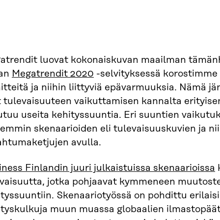
atrendit luovat kokonaiskuvan maailman tämänh
ran
Megatrendit 2020
-selvityksessä korostimme
itteitä ja niihin liittyviä epävarmuuksia. Nämä 
 tulevaisuuteen vaikuttamisen kannalta erityisen
tuu useita kehityssuuntia. Eri suuntien vaikutuks
emmin skenaarioiden eli tulevaisuuskuvien ja nii
ahtumaketjujen avulla.
ness Finlandin juuri julkaistuissa skenaarioissa
k
vaisuutta, jotka pohjaavat kymmeneen muutosteki
tyssuuntiin. Skenaariotyössä on pohdittu erilaisi
ityskulkuja muun muassa globaalien ilmastopäät