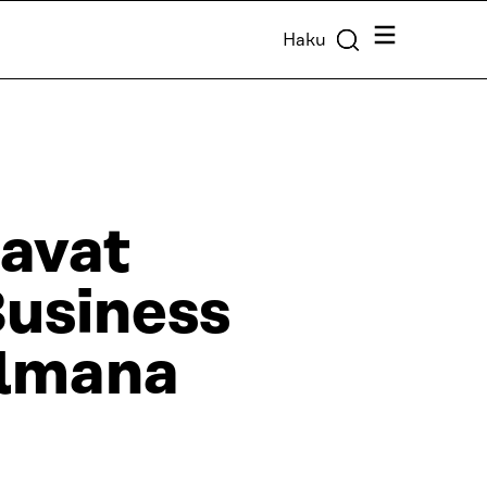
Valikko
Haku
tavat
usiness
ulmana