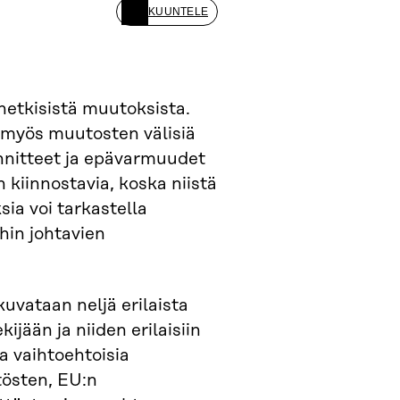
KUUNTELE
etkisistä muutoksista.
 myös muutosten välisiä
jännitteet ja epävarmuudet
 kiinnostavia, koska niistä
ia voi tarkastella
hin johtavien
uvataan neljä erilaista
jään ja niiden erilaisiin
a vaihtoehtoisia
östen, EU:n