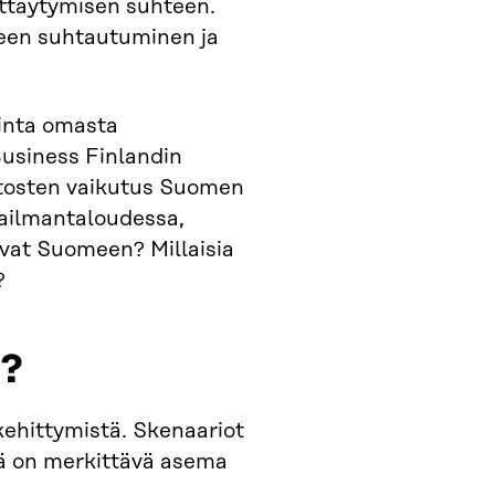
yttäytymisen suhteen.
seen suhtautuminen ja
kinta omasta
usiness Finlandin
utosten vaikutus Suomen
aailmantaloudessa,
uvat Suomeen? Millaisia
?
a?
 kehittymistä. Skenaariot
lä on merkittävä asema