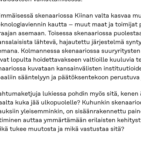
immäisessä skenaariossa Kiinan valta kasvaa m
eknologiaviennin kautta – muut maat ja toimijat 
raajan asemaan. Toisessa skenaariossa puolestaa
ansalaisista lähtevä, hajautettu järjestelmä syn
emana. Kolmannessa skenaariossa suuryritysten r
vat lopulta hoidettavakseen valtioille kuuluvia 
aariossa kuvataan kansainvälisten instituutioid
aaliin sääntelyyn ja päätöksentekoon perustuva 
htumaketjuja lukiessa pohdin myös sitä, kenen ä
aalta kuka jää ulkopuolelle? Kuhunkin skenaario
auksiin yleisemminkin, on sisäänrakennettu pai
timinen auttaa ymmärtämään erilaisten kehityste
ikä tukee muutosta ja mikä vastustaa sitä?