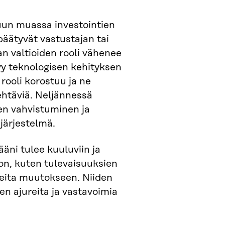
uun muassa investointien
päätyvät vastustajan tai
n valtioiden rooli vähenee
tyy teknologisen kehityksen
ooli korostuu ja ne
tehtäviä. Neljännessä
en vahvistuminen ja
järjestelmä.
äni tulee kuuluviin ja
on, kuten tulevaisuuksien
neita muutokseen. Niiden
n ajureita ja vastavoimia