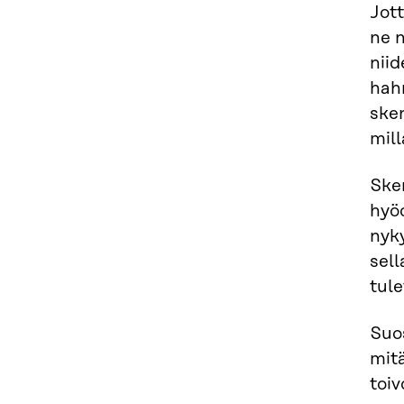
Jott
ne n
niid
hah
sken
mil
Sken
hyö
nyk
sel
tul
Suos
mitä
toiv