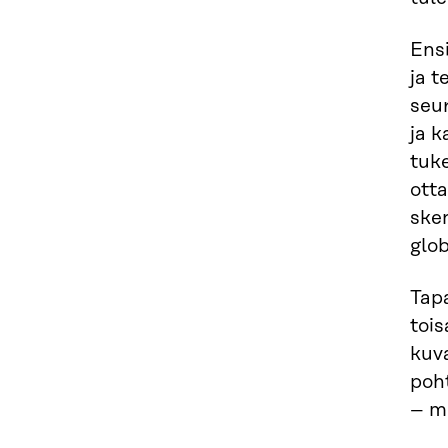
Ens
ja t
seu
ja k
tuk
otta
sken
glob
Tapa
tois
kuv
poh
– m