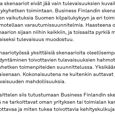
a skenaariot eivät jää vain tulevaisuuksien kuvail
ykyhetken toimintaan. Business Finlandin skenaa
en vaikutuksia Suomen kilpailukykyyn ja eri toim
motellaan varautumissuunnitelmia. Haasteena 
aarion sijaan niihin kaikkiin, ja toisaalta pyrkiä
laiseksi tulevaisuus muodostuu.
aariotyössä yksittäisiä skenaarioita oleellisemp
dyntäminen toivottavien tulevaisuuksien hahmot
yhetken toimenpiteiden suunnittelussa. Yksikään
laisenaan. Kokonaisuutena ne kuitenkin auttavat
evaisuuden mahdollisuuksia.
ittelen siis tutustumaan Business Finlandin ske
 ne tarkoittavat oman yrityksen tai toimialan ka
ottavaa ja miten tukea toivottavia kehityskulkuja