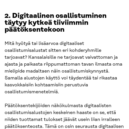
2. Digitaalinen osallistuminen
täytyy kytkeä tiiviimmin
päätöksentekoon
Mitä hyötyä tai lisäarvoa digitaaliset
osallistumisalustat sitten eri kohderyhmille
tarjoavat? Kansalaisille ne tarjoavat vaivattoman ja
ajasta ja paikasta riippumattoman tavan ilmasta oma
mielipide madaltaen näin osallistumiskynnystä.
Samalla alustojen käyttö voi täydentää tai rikastaa
kasvokkaisiin kohtaamisiin perustuvia
osallistumismenetelmiä.
Päätöksentekijöiden näkökulmasta digitaalisten
osallistumisalustojen keskeinen haaste on se, että
niiden tuottamat tulokset jäävät usein liian irralleen
päätöksenteosta. Tämä on osin seurausta digitaalisen