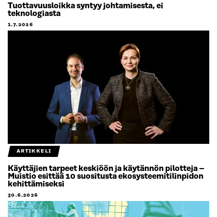
Tuottavuusloikka syntyy johtamisesta, ei
teknologiasta
1.7.2026
ARTIKKELI
Käyttäjien tarpeet keskiöön ja käytännön pilotteja –
Muistio esittää 10 suositusta ekosysteemitilinpidon
kehittämiseksi
30.6.2026