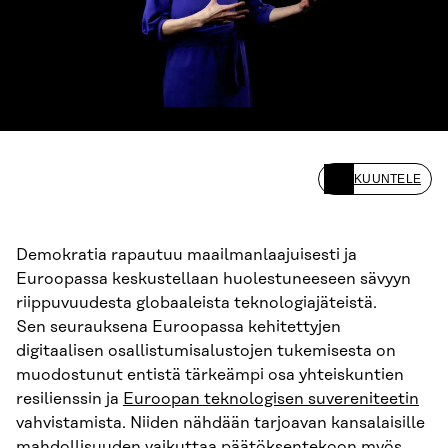
KUUNTELE
Demokratia rapautuu maailmanlaajuisesti ja
Euroopassa keskustellaan huolestuneeseen sävyyn
riippuvuudesta globaaleista teknologiajäteistä.
Sen seurauksena Euroopassa kehitettyjen
digitaalisen osallistumisalustojen tukemisesta on
muodostunut entistä tärkeämpi osa yhteiskuntien
resilienssin ja
Euroopan teknologisen suvereniteetin
vahvistamista. Niiden nähdään tarjoavan kansalaisille
mahdollisuuden vaikuttaa päätöksentekoon myös