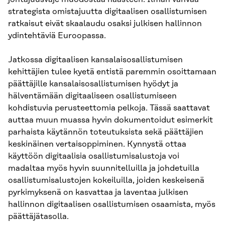
strategista omistajuutta digitaalisen osallistumisen
ratkaisut eivät skaalaudu osaksi julkisen hallinnon
ydintehtäviä Euroopassa.
Jatkossa digitaalisen kansalaisosallistumisen
kehittäjien tulee kyetä entistä paremmin osoittamaan
päättäjille kansalaisosallistumisen hyödyt ja
hälventämään digitaaliseen osallistumiseen
kohdistuvia perusteettomia pelkoja. Tässä saattavat
auttaa muun muassa hyvin dokumentoidut esimerkit
parhaista käytännön toteutuksista sekä päättäjien
keskinäinen vertaisoppiminen. Kynnystä ottaa
käyttöön digitaalisia osallistumisalustoja voi
madaltaa myös hyvin suunnitelluilla ja johdetuilla
osallistumisalustojen kokeiluilla, joiden keskeisenä
pyrkimyksenä on kasvattaa ja laventaa julkisen
hallinnon digitaalisen osallistumisen osaamista, myös
päättäjätasolla.