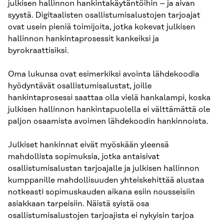
julkisen hallinnon hankintakäytäntöihin – ja aivan
syystä. Digitaalisten osallistumisalustojen tarjoajat
ovat usein pieniä toimijoita, jotka kokevat julkisen
hallinnon hankintaprosessit kankeiksi ja
byrokraattisiksi.
Oma lukunsa ovat esimerkiksi avointa lähdekoodia
hyödyntävät osallistumisalustat, joille
hankintaprosessi saattaa olla vielä hankalampi, koska
julkisen hallinnon hankintapuolella ei välttämättä ole
paljon osaamista avoimen lähdekoodin hankinnoista.
Julkiset hankinnat eivät myöskään yleensä
mahdollista sopimuksia, jotka antaisivat
osallistumisalustan tarjoajalle ja julkisen hallinnon
kumppanille mahdollisuuden yhteiskehittää alustaa
notkeasti sopimuskauden aikana esiin nousseisiin
asiakkaan tarpeisiin. Näistä syistä osa
osallistumisalustojen tarjoajista ei nykyisin tarjoa