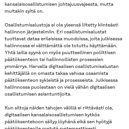
kansalaisosallistumisen johtajuusvajeesta, mutta
muitakin syitä on.
Osallistumisalustoja ei ole yleensä liitetty kiinteästi
hallinnon järjestelmiin. Eri osallistumisalustat
tuottavat dataa erilaisissa muodoissa, joita julkisessa
hallinnossa ei välttämättä ole totuttu käyttämään.
Yhtä lailla syynä on myös puutteellinen poliittisen
päätöksenteon tai hallinnollisten prosessien
ymmärrys. Harvalla digitaalisen osallistumisalustan
kehittäjällä on omasta takaa vahvaa osaamista
päätöksenteon sykleistä ja prosesseista. Julkisessa
hallinnossa puolestaan on vielä vähän digitaalisen
osallistumisen asiantuntijoita.
Kun siltoja näiden tahojen välillä ei riittävästi ole,
digitaalisen kansalaisosallistumisen kytkös
päätöksentekoon säilyy löyhänä eikä sen hyötyjä
päätöksenteolle pystytä systemaattisesti