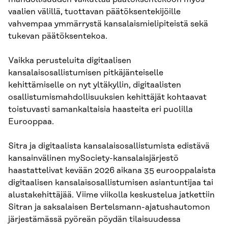
vaalien välillä, tuottavan päätöksentekijöille
vahvempaa ymmärrystä kansalaismielipiteistä sekä
tukevan päätöksentekoa.
Vaikka perusteluita digitaalisen
kansalaisosallistumisen pitkäjänteiselle
kehittämiselle on nyt yltäkyllin, digitaalisten
osallistumismahdollisuuksien kehittäjät kohtaavat
toistuvasti samankaltaisia haasteita eri puolilla
Eurooppaa.
Sitra ja digitaalista kansalaisosallistumista edistävä
kansainvälinen mySociety-kansalaisjärjestö
haastattelivat kevään 2026 aikana 35 eurooppalaista
digitaalisen kansalaisosallistumisen asiantuntijaa tai
alustakehittäjää. Viime viikolla keskustelua jatkettiin
Sitran ja saksalaisen Bertelsmann-ajatushautomon
järjestämässä pyöreän pöydän tilaisuudessa