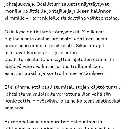
johtajuusvaje. Osallistumisalustat näyttäytyvät
monille poliittisille johtajille ja julkisen hallinnon
ylimmille virkahenkilöille riskialttiina vaihtoehtoina.
Osin kyse on tietämättömyydestä. Mielikuvat
digitaalisesta osallistumisesta juontuvat usein
sosiaalisen median maailmasta. Siksi johtajat
saattavat karsastaa digitaalisten
osallistumisalustojen käyttöä, ajatellen että niillä
käytävä vuorovaikutus johtaa trollaamiseen,
asiattomuuksiin ja kontrollin menettämiseen.
Ei siis ihme, että osallistumisalustojen käyttö tuntuu
johtajista vaivalloiselta verrattuna liian vähäisiin
konkreettisiin hyötyihin, joita he kokevat vastineeksi
saavansa.
Eurooppalaisen demokratian näkökulmasta
johtajuusvaje muodostaa haasteen. Ilman vahvaa