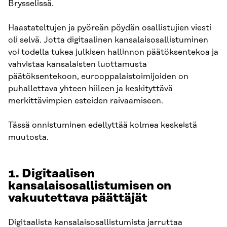
Brysselissä.
Haastateltujen ja pyöreän pöydän osallistujien viesti
oli selvä. Jotta digitaalinen kansalaisosallistuminen
voi todella tukea julkisen hallinnon päätöksentekoa ja
vahvistaa kansalaisten luottamusta
päätöksentekoon, eurooppalaistoimijoiden on
puhallettava yhteen hiileen ja keskityttävä
merkittävimpien esteiden raivaamiseen.
Tässä onnistuminen edellyttää kolmea keskeistä
muutosta.
1. Digitaalisen
kansalaisosallistumisen on
vakuutettava päättäjät
Digitaalista kansalaisosallistumista jarruttaa