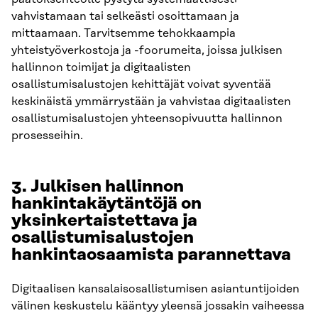
vahvistamaan tai selkeästi osoittamaan ja
mittaamaan. Tarvitsemme tehokkaampia
yhteistyöverkostoja ja -foorumeita, joissa julkisen
hallinnon toimijat ja digitaalisten
osallistumisalustojen kehittäjät voivat syventää
keskinäistä ymmärrystään ja vahvistaa digitaalisten
osallistumisalustojen yhteensopivuutta hallinnon
prosesseihin.
3. Julkisen hallinnon
hankintakäytäntöjä on
yksinkertaistettava ja
osallistumisalustojen
hankintaosaamista parannettava
Digitaalisen kansalaisosallistumisen asiantuntijoiden
välinen keskustelu kääntyy yleensä jossakin vaiheessa