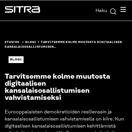
Siirry
Valik
Haku
suoraan
Sitra
sisältöön
↓
ETUSIVU
BLOGI
TARVITSEMME KOLME MUUTOSTA DIGITAALISEN
KANSALAISOSALLISTUMISEN…
BLOGI
Tarvitsemme kolme muutosta
digitaalisen
kansalaisosallistumisen
vahvistamiseksi
Eurooppalaisten demokratioiden resilienssin ja
kansalaisosallistumisen vahvistamisella on kiire. Kun
digitaalisen kansalaisosallistumisen kehittämistä