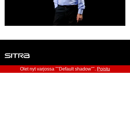
Sitra
Olet nyt varjossa ""Default shadow"".
Poistu
OSOITE
Itämerenkatu 11-13, PL 160,
00181 Helsinki
Saapumisohjeet
Y-TUNNUS
0202132-3