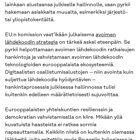
lainkaan alustaansa julkiselle hallinnolle, vaan pyrkii
hakemaan asiakkaita muualta, esimerkiksi järjestö-
tai yliopistokentältä.
EU:n komission vast’ikään julkaisema
avoimen
lähdekoodin strategia
on tärkeä askel eteenpäin. Se
pyrkii helpottamaan avoimen lähdekoodin ratkaisujen
hankintoja ja vahvistamaan avoimen lähdekoodin
teknologioiden eurooppalaista ekosysteemiä.
Digitaalisten osallistumisalustojen – niin avointa kuin
suljettua lähdekoodia hyödyntävien –
hankintaprosessia julkisessa hallinnossa tulisi
kuitenkin edelleen määrätietoisesti sujuvoittaa.
Eurooppalaisten yhteiskuntien resilienssin ja
demokratian vahvistamisella on kiire. Mikään yllä
kuvatuista haasteista ei ratkea sormia
napsauttamalla. Kaikkiin niistä on kuitenkin olemassa
lääkkeitä, joita esitettiin myös Brysselin työpajassa ja