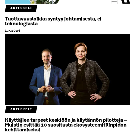
ARTIKKELI
Tuottavuusloikka syntyy johtamisesta, ei
teknologiasta
1.7.2026
ARTIKKELI
Käyttäjien tarpeet keskiöön ja käytännön pilotteja –
Muistio esittää 10 suositusta ekosysteemitilinpidon
kehittämiseksi