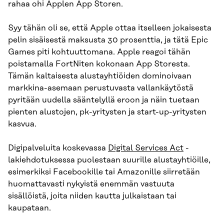
rahaa ohi Applen App Storen.
Syy tähän oli se, että Apple ottaa itselleen jokaisesta
pelin sisäisestä maksusta 30 prosenttia, ja tätä Epic
Games piti kohtuuttomana. Apple reagoi tähän
poistamalla FortNiten kokonaan App Storesta.
Tämän kaltaisesta alustayhtiöiden dominoivaan
markkina-asemaan perustuvasta vallankäytöstä
pyritään uudella sääntelyllä eroon ja näin tuetaan
pienten alustojen, pk-yritysten ja start-up-yritysten
kasvua.
Digipalveluita koskevassa
Digital Services Act
-
lakiehdotuksessa puolestaan suurille alustayhtiöille,
esimerkiksi Facebookille tai Amazonille siirretään
huomattavasti nykyistä enemmän vastuuta
sisällöistä, joita niiden kautta julkaistaan tai
kaupataan.