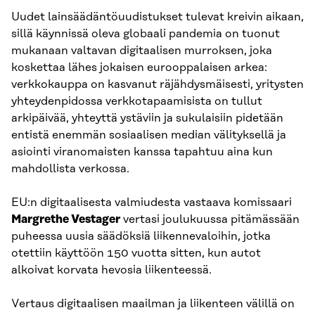
Uudet lainsäädäntöuudistukset tulevat kreivin aikaan,
sillä käynnissä oleva globaali pandemia on tuonut
mukanaan valtavan digitaalisen murroksen, joka
koskettaa lähes jokaisen eurooppalaisen arkea:
verkkokauppa on kasvanut räjähdysmäisesti, yritysten
yhteydenpidossa verkkotapaamisista on tullut
arkipäivää, yhteyttä ystäviin ja sukulaisiin pidetään
entistä enemmän sosiaalisen median välityksellä ja
asiointi viranomaisten kanssa tapahtuu aina kun
mahdollista verkossa.
EU:n digitaalisesta valmiudesta vastaava komissaari
Margrethe Vestager
vertasi joulukuussa pitämässään
puheessa uusia säädöksiä liikennevaloihin, jotka
otettiin käyttöön 150 vuotta sitten, kun autot
alkoivat korvata hevosia liikenteessä.
Vertaus digitaalisen maailman ja liikenteen välillä on