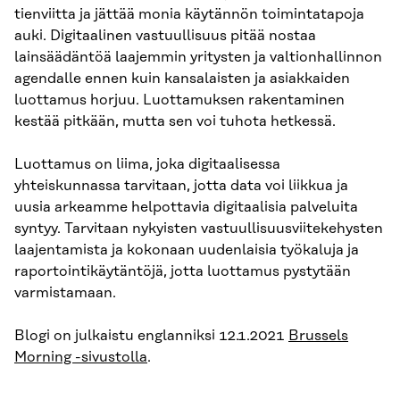
tienviitta ja jättää monia käytännön toimintatapoja
auki. Digitaalinen vastuullisuus pitää nostaa
lainsäädäntöä laajemmin yritysten ja valtionhallinnon
agendalle ennen kuin kansalaisten ja asiakkaiden
luottamus horjuu. Luottamuksen rakentaminen
kestää pitkään, mutta sen voi tuhota hetkessä.
Luottamus on liima, joka digitaalisessa
yhteiskunnassa tarvitaan, jotta data voi liikkua ja
uusia arkeamme helpottavia digitaalisia palveluita
syntyy. Tarvitaan nykyisten vastuullisuusviitekehysten
laajentamista ja kokonaan uudenlaisia työkaluja ja
raportointikäytäntöjä, jotta luottamus pystytään
varmistamaan.
Blogi on julkaistu englanniksi 12.1.2021
Brussels
Morning -sivustolla
.