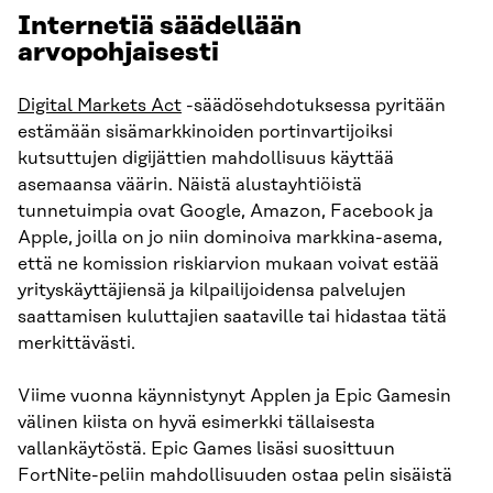
Internetiä säädellään
arvopohjaisesti
Digital Markets Act
-säädösehdotuksessa pyritään
estämään sisämarkkinoiden portinvartijoiksi
kutsuttujen digijättien mahdollisuus käyttää
asemaansa väärin. Näistä alustayhtiöistä
tunnetuimpia ovat Google, Amazon, Facebook ja
Apple, joilla on jo niin dominoiva markkina-asema,
että ne komission riskiarvion mukaan voivat estää
yrityskäyttäjiensä ja kilpailijoidensa palvelujen
saattamisen kuluttajien saataville tai hidastaa tätä
merkittävästi.
Viime vuonna käynnistynyt Applen ja Epic Gamesin
välinen kiista on hyvä esimerkki tällaisesta
vallankäytöstä. Epic Games lisäsi suosittuun
FortNite-peliin mahdollisuuden ostaa pelin sisäistä