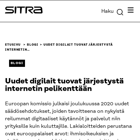
Siirry
Valik
Haku
suoraan
Sitra
sisältöön
↓
ETUSIVU
BLOGI
UUDET DIGILAIT TUOVAT JÄRJESTYSTÄ
INTERNETIN…
BLOGI
Uudet digilait tuovat järjestystä
internetin pelikenttään
Euroopan komissio julkaisi joulukuussa 2020 uudet
säädösehdotukset, joiden tavoitteena on nykyistä
reilummat digitaaliset käytännöt ja palvelut niin
yrityksille kuin kuluttajille. Lakialoitteiden perustana
ovat eurooppalaiset arvot: ihmisoikeuksien ja