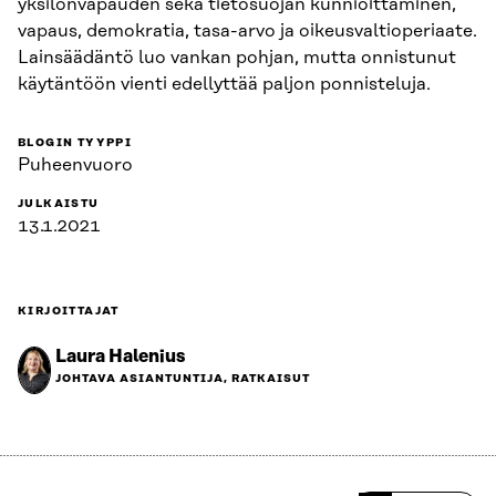
yksilönvapauden sekä tietosuojan kunnioittaminen,
vapaus, demokratia, tasa-arvo ja oikeusvaltioperiaate.
Lainsäädäntö luo vankan pohjan, mutta onnistunut
käytäntöön vienti edellyttää paljon ponnisteluja.
BLOGIN TYYPPI
Puheenvuoro
JULKAISTU
13.1.2021
KIRJOITTAJAT
Laura Halenius
JOHTAVA ASIANTUNTIJA, RATKAISUT