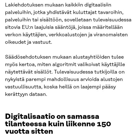
Lakiehdotuksen mukaan kaikkiin digitaalisiin
palveluihin, jotka yhdistävät kuluttajat tavaroihin,
palveluihin tai sisältöön, sovelletaan tulevaisuudessa
sitovia EU:n laajuisia sääntöjä, joissa määritellään
verkon käyttäjien, verkkoalustojen ja viranomaisten
oikeudet ja vastuut.
Säädösehdotuksen mukaan alustayhtiöiden tulee
myös kertoa, miten algoritmit valikoivat käyttäjille
näytettävät sisällöt. Tulevaisuudessa tutkijoilla on
nykyistä parempi mahdollisuus arvioida alustojen
vastuullisuutta, koska heillä on laajempi pääsy
kerättyyn dataan.
Digitalisaatio on samassa
tilanteessa kuin liikenne 150
vuotta sitten