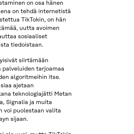
 ostaminen on osa hänen
sena on tehdä internetistä
ostettua TikTokin, on hän
ttämää, uutta avoimen
uttaa sosiaaliset
sta tiedoistaan.
yisivät siirtämään
n palveluiden tarjoamaa
en algoritmeihin itse.
asiaa ajetaan
ana teknologiajätti Metan
, Signalia ja muita
 voi puolestaan valita
yn sijaan.