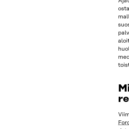
Ajat
osta
mall
suos
palv
aloi
huol
medi
tois
Mi
r
Vii
For