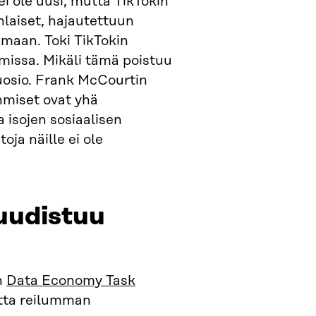
ei ole uusi, mutta TikTokin
nlaiset, hajautettuun
umaan. Toki TikTokin
tmissa. Mikäli tämä poistuu
suosio. Frank McCourtin
ihmiset ovat yhä
 isojen sosiaalisen
oja näille ei ole
 uudistuu
n
Data Economy Task
rtta reilumman