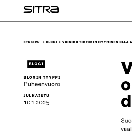
Siirry
Sitra
suoraan
sisältöön
↓
ETUSIVU
BLOGI
VOISIKO TIKTOKIN MYYMINEN OLLA 
V
BLOGI
BLOGIN TYYPPI
o
Puheenvuoro
d
JULKAISTU
10.1.2025
Suo
vaak