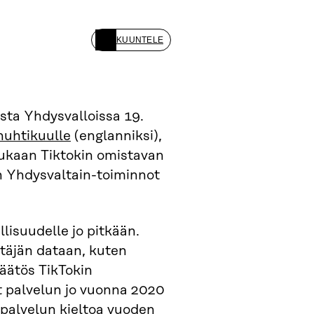
KUUNTELE
sta Yhdysvalloissa 19.
huhtikuulle
(englanniksi),
 mukaan Tiktokin omistavan
n Yhdysvaltain-toiminnot
lisuudelle jo pitkään.
täjän dataan, kuten
Päätös TikTokin
yt palvelun jo vuonna 2020
 palvelun kieltoa vuoden