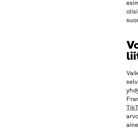
esim
olis
suos
Vo
li
Vaik
sel
yhd
Fra
TikT
arvo
ain