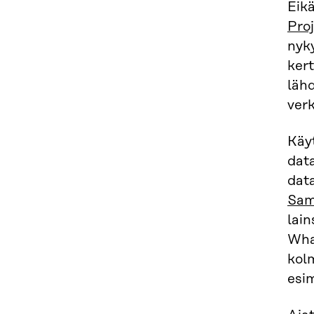
Eikä
Proj
nyky
ker
lähd
verk
Käyt
dat
data
Sam
lai
What
kol
esi