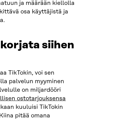
aatuun ja määrään kiellolla
ittävä osa käyttäjistä ja
a.
korjata siihen
aa TikTokin, voi sen
olla palvelun myyminen
elulle on miljardööri
rallisen ostotarjouksensa
kaan kuuluisi TikTokin
 Kiina pitää omana