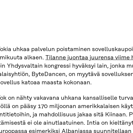
Tokia uhkaa palvelun poistaminen sovelluskaupoi
mikuuta alkaen.
Tilanne juontaa juurensa viime 
oin Yhdysvaltain kongressi hyväksyi lain, jonka
nalaisyhtiön, ByteDancen, on myytävä sovellukse
 sovellus katoaa maasta kokonaan.
ok on nähty vakavana uhkana kansalliselle turval
iöllä on pääsy 170 miljoonan amerikkalaisen käyt
intitietoihin, ja mahdollisuus jakaa sitä Kiinaan. 
tämisestä ei ole ainutlaatuinen. Intia on kieltän
Euroopassa esimerkiksi Albaniassa suunnitellaan