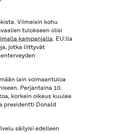
okista. Viimeisin kohu
aalien tulokseen olisi
oimalla kampanjalla
. EU:lla
, jotka liittyvät
elenterveyden
ämään lain voimaantuloa
iseen. Perjantaina 10.
toa, korkein oikeus kuulee
va presidentti Donald
velu säilyisi edelleen