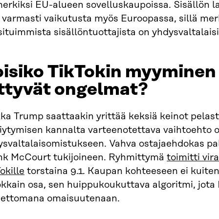
erkiksi EU-alueen sovelluskaupoissa. Sisällön l
i varmasti vaikutusta myös Euroopassa, sillä merk
ituimmista sisällöntuottajista on yhdysvaltalaisi
isiko TikTokin myyminen 
ittyvät ongelmat?
ka Trump saattaakin yrittää keksiä keinot pelast
viytymisen kannalta varteenotettava vaihtoehto 
ysvaltalaisomistukseen. Vahva ostajaehdokas palv
nk McCourt tukijoineen. Ryhmittymä
toimitti vi
okille
torstaina 9.1. Kaupan kohteeseen ei kuiten
kkain osa, sen huippukoukuttava algoritmi, jota
eettomana omaisuutenaan.