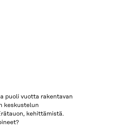
ja puoli vuotta rakentavan
en keskustelun
Erätauon, kehittämistä.
ineet?