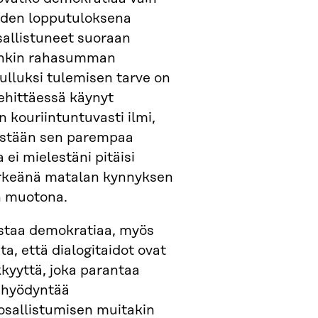
oiden lopputuloksena
sallistuneet suoraan
onkin rahasumman
ulluksi tulemisen tarve on
ehittäessä käynyt
n kouriintuntuvasti ilmi,
kästään sen parempaa
 ei mielestäni pitäisi
ärkeänä matalan kynnyksen
n muotona.
vistaa demokratiaa, myös
a, että dialogitaidot ovat
kyyttä, joka parantaa
 hyödyntää
osallistumisen muitakin