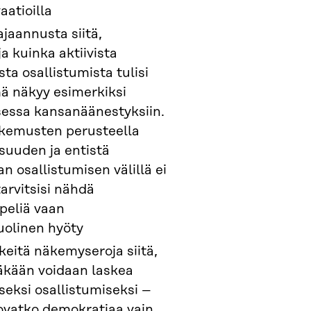
aatioilla
jaannusta siitä,
a kuinka aktiivista
ta osallistumista tulisi
ä näkyy esimerkiksi
essa kansanäänestyksiin.
kemusten perusteella
suuden ja entistä
n osallistumisen välillä ei
arvitsisi nähdä
eliä vaan
olinen hyöty
eitä näkemyseroja siitä,
äkään voidaan laskea
eksi osallistumiseksi –
ovatko demokratiaa vain