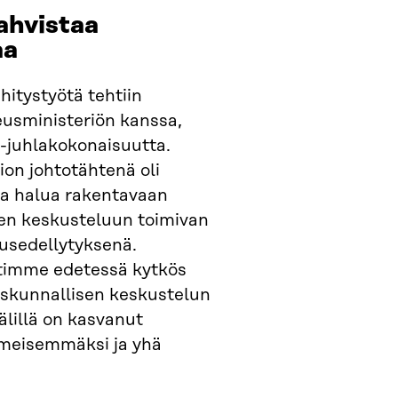
vahvistaa
aa
itystyötä tehtiin
eusministeriön kanssa,
juhlakokonaisuutta.
on johtotähtenä oli
ja halua rakentavaan
een keskusteluun toimivan
usedellytyksenä.
timme edetessä kytkös
iskunnallisen keskustelun
älillä on kasvanut
lmeisemmäksi ja yhä