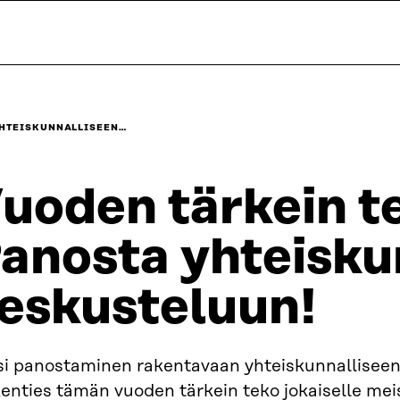
YHTEISKUNNALLISEEN…
uoden tärkein t
anosta yhteisku
eskusteluun!
si panostaminen rakentavaan yhteiskunnallisee
enties tämän vuoden tärkein teko jokaiselle mei