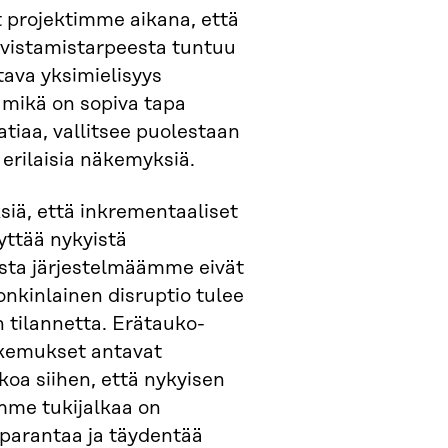
projektimme aikana, että
vistamistarpeesta tuntuu
ttava yksimielisyys
 mikä on sopiva tapa
tiaa, vallitsee puolestaan
erilaisia näkemyksiä.
iä, että inkrementaaliset
vyttää nykyistä
sta järjestelmäämme eivät
 jonkinlainen disruptio tulee
tilannetta. Erätauko-
okemukset antavat
koa siihen, että nykyisen
me tukijalkaa on
parantaa ja täydentää