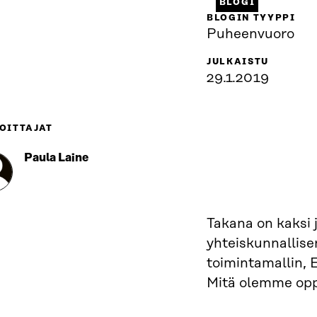
BLOGI
BLOGIN TYYPPI
Puheenvuoro
JULKAISTU
29.1.2019
OITTAJAT
Paula Laine
Takana on kaksi 
yhteiskunnallis
toimintamallin, 
Mitä olemme opp