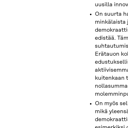
uusilla innov
On suurta ha
minkälaista j
demokraattis
edistää. Täm
suhtautumis
Erätauon ko
edustukselli
aktiivisemma
kuitenkaan t
nollasummap
molemminpu
On myös selk
mikä yleens
demokraattis
esimerkiksi 