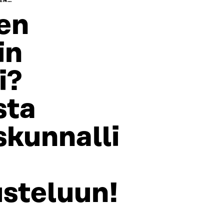
EEN…
en
in
i?
sta
skunnalli
steluun!