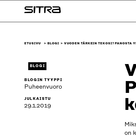
Siirry
Sitra
suoraan
sisältöön
↓
ETUSIVU
BLOGI
VUODEN TÄRKEIN TEKOSI? PANOSTA 
V
BLOGI
BLOGIN TYYPPI
P
Puheenvuoro
k
JULKAISTU
29.1.2019
Mik
on k