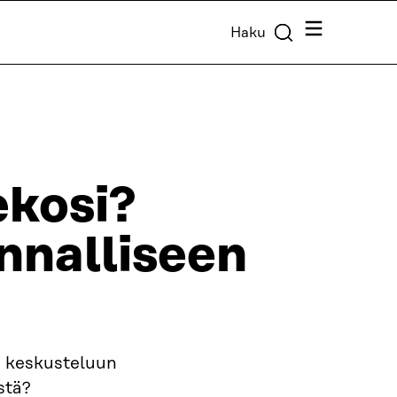
Valikko
Haku
ekosi?
nnalliseen
n keskusteluun
stä?