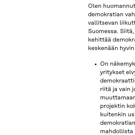
Olen huomannut 
demokratian vah
vallitsevan liiku
Suomessa. Siitä,
kehittää demokra
keskenään hyvin 
On näkemyks
yritykset el
demokraatti
riitä ja vain
muuttamaan 
projektin k
kuitenkin us
demokratiam
mahdollista 