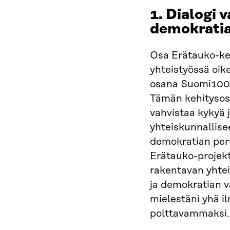
1. Dialogi 
demokrati
Osa Erätauko-keh
yhteistyössä oik
osana Suomi100-
Tämän kehitysosi
vahvistaa kykyä 
yhteiskunnallis
demokratian per
Erätauko-projek
rakentavan yhte
ja demokratian v
mielestäni yhä i
polttavammaksi.