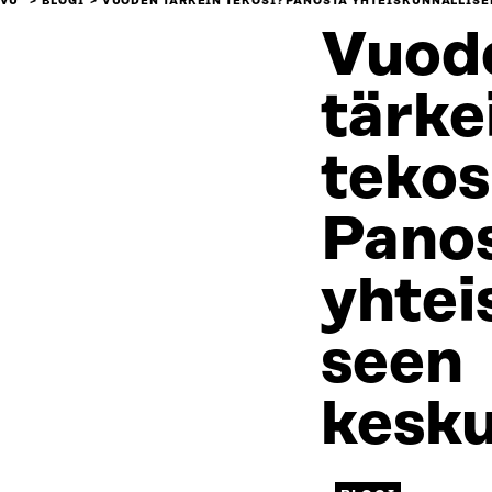
IVU
BLOGI
VUODEN TÄRKEIN TEKOSI? PANOSTA YHTEISKUNNALLIS
Vuod
tärke
tekos
Pano
yhtei
seen
kesku