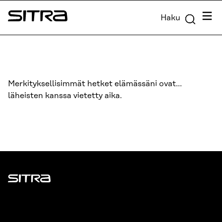
Siirry
Valik
Haku
suoraan
Sitra
sisältöön
↓
Merkityksellisimmät hetket elämässäni ovat…
läheisten kanssa vietetty aika.
Sitra