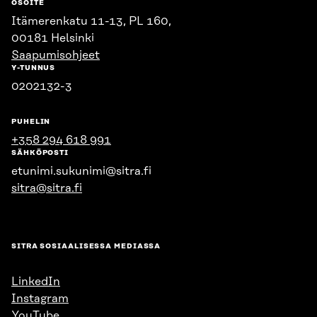
OSOITE
Itämerenkatu 11-13, PL 160,
00181 Helsinki
Saapumisohjeet
Y-TUNNUS
0202132-3
PUHELIN
+358 294 618 991
SÄHKÖPOSTI
etunimi.sukunimi@sitra.fi
sitra@sitra.fi
SITRA SOSIAALISESSA MEDIASSA
LinkedIn
Instagram
YouTube