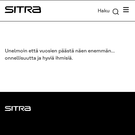
Siirry
Valik
Haku
suoraan
Sitra
sisältöön
↓
Unelmoin että vuosien päästä näen enemmän…
onnellisuutta ja hyviä ihmisiä.
Sitra