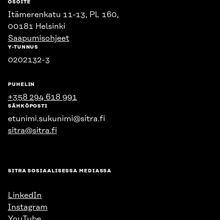
OSOITE
Itämerenkatu 11-13, PL 160,
00181 Helsinki
Saapumisohjeet
Y-TUNNUS
0202132-3
PUHELIN
+358 294 618 991
SÄHKÖPOSTI
etunimi.sukunimi@sitra.fi
sitra@sitra.fi
SITRA SOSIAALISESSA MEDIASSA
LinkedIn
Instagram
YouTube