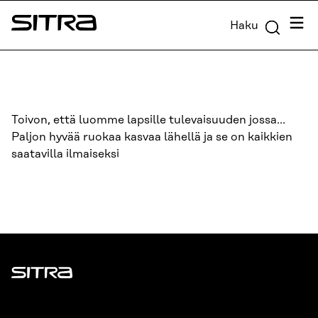
Siirry
Valik
Haku
suoraan
Sitra
sisältöön
↓
Toivon, että luomme lapsille tulevaisuuden jossa…
Paljon hyvää ruokaa kasvaa lähellä ja se on kaikkien
saatavilla ilmaiseksi
Sitra