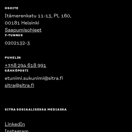
OSOITE
Itämerenkatu 11-13, PL 160,
00181 Helsinki
Saapumisohjeet
Y-TUNNUS
0202132-3
PUHELIN
+358 294 618 991
SÄHKÖPOSTI
etunimi.sukunimi@sitra.fi
sitra@sitra.fi
SITRA SOSIAALISESSA MEDIASSA
LinkedIn
Instagram