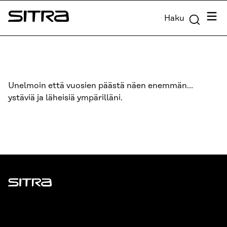
Siirry
Valik
Haku
suoraan
Sitra
sisältöön
↓
Unelmoin että vuosien päästä näen enemmän…
ystäviä ja läheisiä ympärilläni.
Sitra