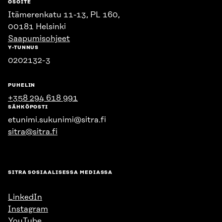
OSOITE
Itämerenkatu 11-13, PL 160,
00181 Helsinki
Saapumisohjeet
Y-TUNNUS
0202132-3
PUHELIN
+358 294 618 991
SÄHKÖPOSTI
etunimi.sukunimi@sitra.fi
sitra@sitra.fi
SITRA SOSIAALISESSA MEDIASSA
LinkedIn
Instagram
YouTube