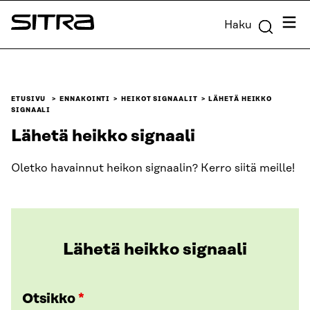
Siirry
Valik
Haku
suoraan
Sitra
sisältöön
↓
ETUSIVU
ENNAKOINTI
HEIKOT SIGNAALIT
LÄHETÄ HEIKKO
SIGNAALI
Lähetä heikko signaali
Oletko havainnut heikon signaalin? Kerro siitä meille!
Lähetä heikko signaali
Otsikko
*