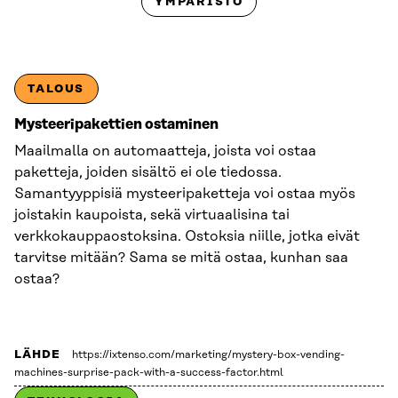
YMPÄRISTÖ
102
tulosta
valittujen
suodattimien
TALOUS
perusteella.
Mysteeripakettien ostaminen
Maailmalla on automaatteja, joista voi ostaa
paketteja, joiden sisältö ei ole tiedossa.
Samantyyppisiä mysteeripaketteja voi ostaa myös
joistakin kaupoista, sekä virtuaalisina tai
verkkokauppaostoksina. Ostoksia niille, jotka eivät
tarvitse mitään? Sama se mitä ostaa, kunhan saa
ostaa?
LÄHDE
https://ixtenso.com/marketing/mystery-box-vending-
machines-surprise-pack-with-a-success-factor.html