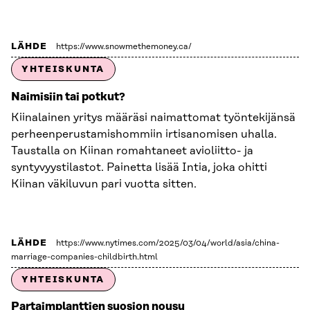
LÄHDE
https://www.snowmethemoney.ca/
YHTEISKUNTA
Naimisiin tai potkut?
Kiinalainen yritys määräsi naimattomat työntekijänsä
perheenperustamishommiin irtisanomisen uhalla.
Taustalla on Kiinan romahtaneet avioliitto- ja
syntyvyystilastot. Painetta lisää Intia, joka ohitti
Kiinan väkiluvun pari vuotta sitten.
LÄHDE
https://www.nytimes.com/2025/03/04/world/asia/china-
marriage-companies-childbirth.html
YHTEISKUNTA
Partaimplanttien suosion nousu