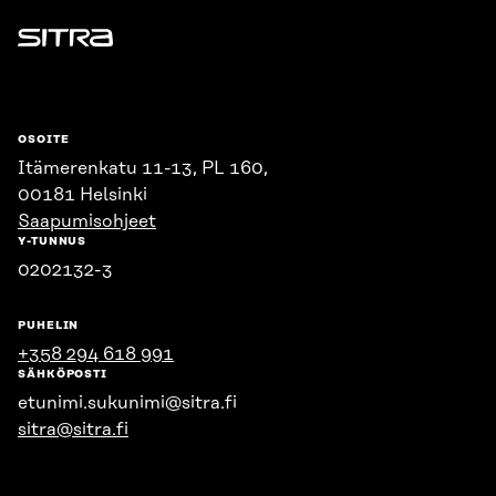
Sitra
OSOITE
Itämerenkatu 11-13, PL 160,
00181 Helsinki
Saapumisohjeet
Y-TUNNUS
0202132-3
PUHELIN
+358 294 618 991
SÄHKÖPOSTI
etunimi.sukunimi@sitra.fi
sitra@sitra.fi