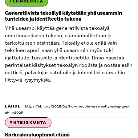
TEKNOLOGIA
Generatiivista tekoälyä käytetään yhä useammin
tunteiden ja identiteetin tukena
Yhä useampi käyttää generatiivista tekoälyä
emotionaaliseen tukeen, elämänhallintaan ja
tarkoituksen etsintään. Tekoäly ei ole enää vain
tekninen apuri, vaan yhä useammin myös tuki
ajattelulle, tunteille ja identiteetille. Ilmiö haastaa
perinteiset käsitykset tekoälyn roolista ja nostaa esiin
eettisiä, palvelujärjestelmiin ja inhimillisiin arvoihin
liittyviä kysymyksiä.
LÄHDE
https://hbr.org/2025/04/how-people-are-really-using-gen-
ai-in-2025
YHTEISKUNTA
Korkeakouluopinnot etänä