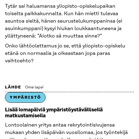
Tytär sai haluamansa yliopisto-opiskelupaikan
toiselta paikkakunnalta. Kun hän mietti tulevaa
asuntoa sieltä, hänen seurustelukumppaninsa (ei
asuinkumppani) kysyi hiukan loukkaantuneena ja
yllättyneenä: ”Aiotko sä muuttaa sinne?”
Onko lähtöolettamus jo se, että yliopisto-opiskelu
etänä on normaalia ja oikeastaan jopa paras
vaihtoehto?
LÄHDE
Oma lapsi
YMPÄRISTÖ
Lisää lomapäiviä ympäristöystävällisellä
matkustamisella
Lontoolainen yritys antaa rekrytointisivujensa
mukaan yhden lisäpäivän vuosilomaa, jos työntekijä