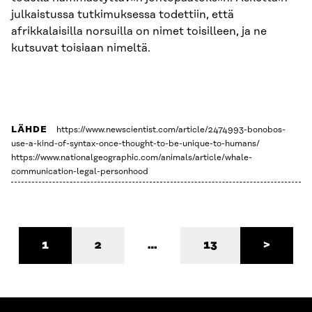
julkaistussa tutkimuksessa todettiin, että
afrikkalaisilla norsuilla on nimet toisilleen, ja ne
kutsuvat toisiaan nimeltä.
LÄHDE
https://www.newscientist.com/article/2474993-bonobos-
use-a-kind-of-syntax-once-thought-to-be-unique-to-humans/
https://www.nationalgeographic.com/animals/article/whale-
communication-legal-personhood
1
2
…
13
>
Sivu
Sivu
Sivu
Seuraav
sivu