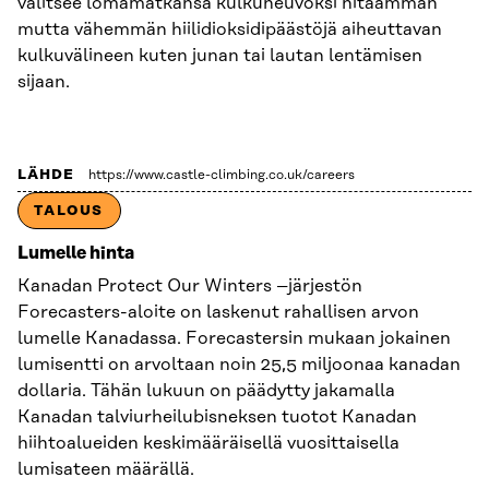
valitsee lomamatkansa kulkuneuvoksi hitaamman
mutta vähemmän hiilidioksidipäästöjä aiheuttavan
kulkuvälineen kuten junan tai lautan lentämisen
sijaan.
LÄHDE
https://www.castle-climbing.co.uk/careers
TALOUS
Lumelle hinta
Kanadan Protect Our Winters –järjestön
Forecasters-aloite on laskenut rahallisen arvon
lumelle Kanadassa. Forecastersin mukaan jokainen
lumisentti on arvoltaan noin 25,5 miljoonaa kanadan
dollaria. Tähän lukuun on päädytty jakamalla
Kanadan talviurheilubisneksen tuotot Kanadan
hiihtoalueiden keskimääräisellä vuosittaisella
lumisateen määrällä.