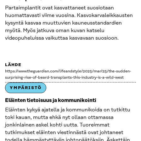
Partaimplantit ovat kasvattaneet suosiotaan
huomattavasti viime vuosina. Kasvokarvaleikkausten
kysyntä kasvaa muuttuvien kauneusstandardien
myötä. Myös jatkuva oman kuvan katselu
videopuheluissa vaikuttaa kasvavaan suosioon.
LÄHDE
https://www.theguardian.com/lifeandstyle/2025/mar/25/the-sudden-
surprising-rise-of-beard-transplants-this-industry-is-a-wild-west
YMPÄRISTÖ
Eläinten tietoisuus ja kommunikointi
Eläinten kykyä ajatella ja kommunikoida on tutkittu
toki kauan, mutta ehkä nyt ollaan ottamassa
jonkinlainen askel kohti uutta. Tuoreimmat
tutkimukset eläinten viestinnästä ovat johtaneet
todella hämmästyttäviin johtopäätöksiin. Äskettäin