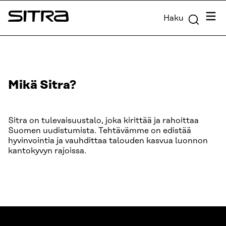
Siirry
Valik
Haku
suoraan
Sitra
sisältöön
↓
Mikä Sitra?
Sitra on tulevaisuustalo, joka kirittää ja rahoittaa
Suomen uudistumista. Tehtävämme on edistää
hyvinvointia ja vauhdittaa talouden kasvua luonnon
kantokyvyn rajoissa.