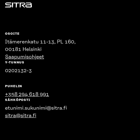
Sitra
OSOITE
Itämerenkatu 11-13, PL 160,
00181 Helsinki
Saapumisohjeet
Y-TUNNUS
0202132-3
PUHELIN
+358 294 618 991
SÄHKÖPOSTI
etunimi.sukunimi@sitra.fi
sitra@sitra.fi