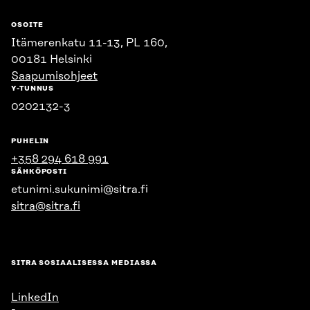
OSOITE
Itämerenkatu 11-13, PL 160,
00181 Helsinki
Saapumisohjeet
Y-TUNNUS
0202132-3
PUHELIN
+358 294 618 991
SÄHKÖPOSTI
etunimi.sukunimi@sitra.fi
sitra@sitra.fi
SITRA SOSIAALISESSA MEDIASSA
LinkedIn