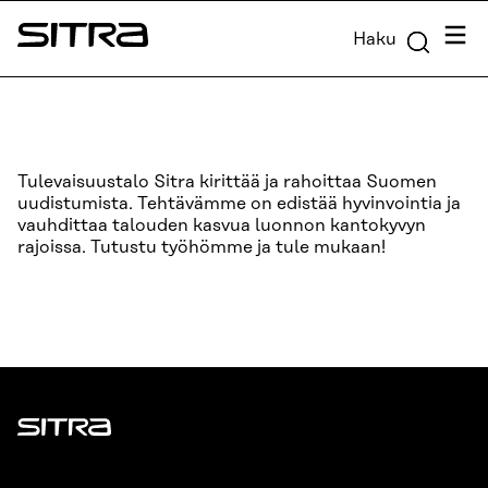
Siirry
Valik
Haku
suoraan
Sitra
sisältöön
↓
Tulevaisuustalo Sitra kirittää ja rahoittaa Suomen
uudistumista. Tehtävämme on edistää hyvinvointia ja
vauhdittaa talouden kasvua luonnon kantokyvyn
rajoissa. Tutustu työhömme ja tule mukaan!
Sitra