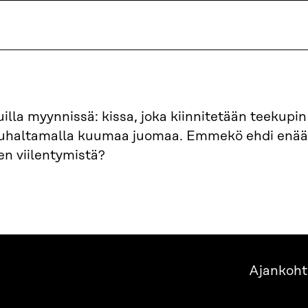
lla myynnissä: kissa, joka kiinnitetään teekupi
puhaltamalla kuumaa juomaa. Emmekö ehdi enää
n viilentymistä?
Ajankoht