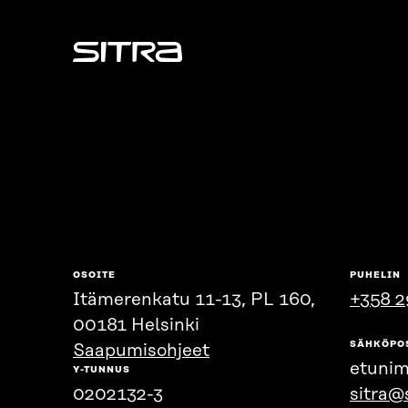
Sitra
OSOITE
PUHELIN
Itämerenkatu 11-13, PL 160,
+358 2
00181 Helsinki
SÄHKÖPO
Saapumisohjeet
etunim
Y-TUNNUS
0202132-3
sitra@s