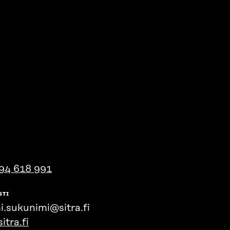
94 618 991
STI
i.sukunimi@sitra.fi
itra.fi