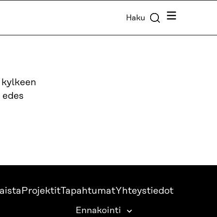
Valikko
Haku
n kylkeen
 edes
aista
Projektit
Tapahtumat
Yhteystiedot
Ennakointi