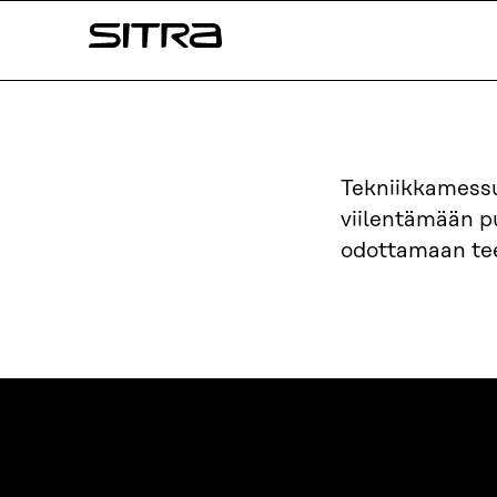
Siirry
Sitra
suoraan
sisältöön
↓
Tekniikkamessui
viilentämään 
odottamaan tee