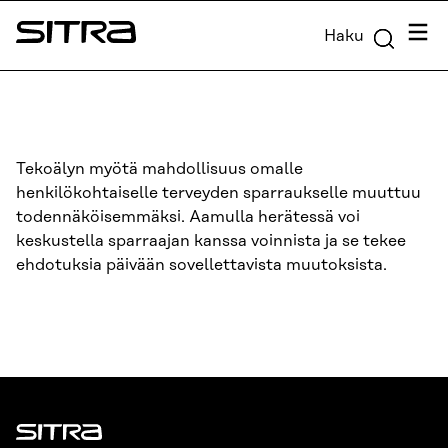
Siirry
Valik
Haku
suoraan
Sitra
sisältöön
↓
Tekoälyn myötä mahdollisuus omalle
henkilökohtaiselle terveyden sparraukselle muuttuu
todennäköisemmäksi. Aamulla herätessä voi
keskustella sparraajan kanssa voinnista ja se tekee
ehdotuksia päivään sovellettavista muutoksista.
Sitra