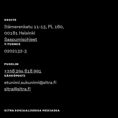
OSOITE
Itämerenkatu 11-13, PL 160,
00181 Helsinki
Saapumisohjeet
Y-TUNNUS
0202132-3
PUHELIN
+358 294 618 991
SÄHKÖPOSTI
etunimi.sukunimi@sitra.fi
sitra@sitra.fi
SITRA SOSIAALISESSA MEDIASSA