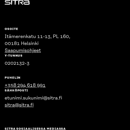
Sitra
OSOITE
Itämerenkatu 11-13, PL 160,
00181 Helsinki
Saapumisohjeet
Y-TUNNUS
0202132-3
PUHELIN
+358 294 618 991
SÄHKÖPOSTI
etunimi.sukunimi@sitra.fi
sitra@sitra.fi
SITRA SOSIAALISESSA MEDIASSA