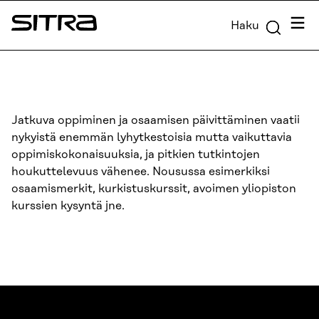
Siirry
Valik
Haku
suoraan
Sitra
sisältöön
↓
Jatkuva oppiminen ja osaamisen päivittäminen vaatii
nykyistä enemmän lyhytkestoisia mutta vaikuttavia
oppimiskokonaisuuksia, ja pitkien tutkintojen
houkuttelevuus vähenee. Nousussa esimerkiksi
osaamismerkit, kurkistuskurssit, avoimen yliopiston
kurssien kysyntä jne.