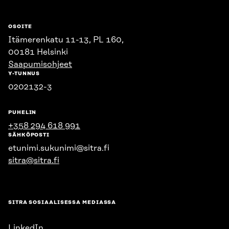
OSOITE
Itämerenkatu 11-13, PL 160,
00181 Helsinki
Saapumisohjeet
Y-TUNNUS
0202132-3
PUHELIN
+358 294 618 991
SÄHKÖPOSTI
etunimi.sukunimi@sitra.fi
sitra@sitra.fi
SITRA SOSIAALISESSA MEDIASSA
LinkedIn