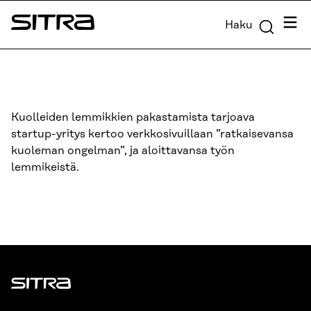
Siirry
Valik
Haku
suoraan
Sitra
sisältöön
↓
Kuolleiden lemmikkien pakastamista tarjoava
startup-yritys kertoo verkkosivuillaan ”ratkaisevansa
kuoleman ongelman”, ja aloittavansa työn
lemmikeistä.
Sitra