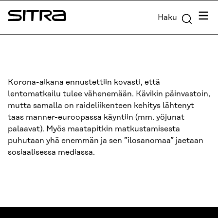
Siirry
Valik
Haku
suoraan
Sitra
sisältöön
↓
Korona-aikana ennustettiin kovasti, että
lentomatkailu tulee vähenemään. Kävikin päinvastoin,
mutta samalla on raideliikenteen kehitys lähtenyt
taas manner-euroopassa käyntiin (mm. yöjunat
palaavat). Myös maatapitkin matkustamisesta
puhutaan yhä enemmän ja sen ”ilosanomaa” jaetaan
sosiaalisessa mediassa.