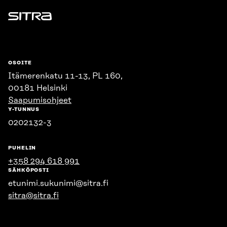
Sitra
OSOITE
Itämerenkatu 11-13, PL 160,
00181 Helsinki
Saapumisohjeet
Y-TUNNUS
0202132-3
PUHELIN
+358 294 618 991
SÄHKÖPOSTI
etunimi.sukunimi@sitra.fi
sitra@sitra.fi