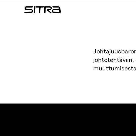
Siirry
Sitra
suoraan
sisältöön
↓
Johtajuusbaro
johtotehtäviin
muuttumisesta,