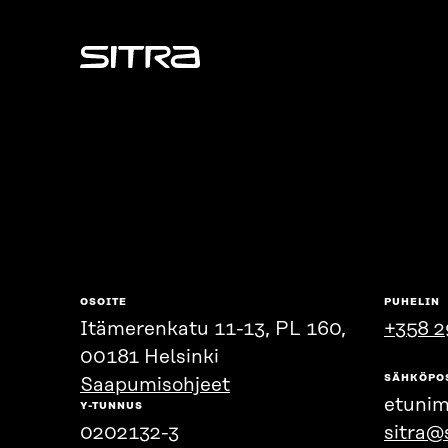
Sitra
OSOITE
PUHELIN
Itämerenkatu 11-13, PL 160,
+358 2
00181 Helsinki
SÄHKÖPO
Saapumisohjeet
etunim
Y-TUNNUS
0202132-3
sitra@s