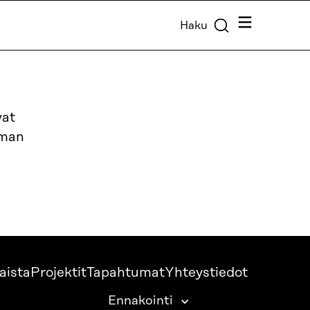
Valikko
Haku
vat
lman
aista
Projektit
Tapahtumat
Yhteystiedot
Ennakointi