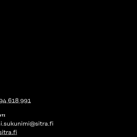
94 618 991
STI
i.sukunimi@sitra.fi
itra.fi